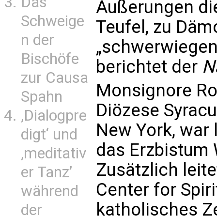
Das
Äußerungen die
Schweige
Teufel, zu Dä
n der
„schwerwiegend
Bischöfe
berichtet der
N
zur Causa
Monsignore Ross
Spahn
Diözese Syrac
‚Dialogpre
New York, war l
digt‘ und
das Erzbistum 
‚meditativ
Zusätzlich leit
er Tanz’
Center for Spir
während
katholisches Z
der