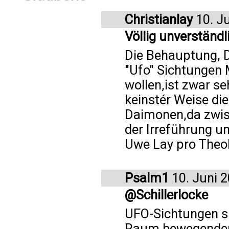
Christianlay
10. J
Völlig unverständl
Die Behauptung, 
"Ufo" Sichtungen 
wollen,ist zwar se
keinstér Weise die
Daimonen,da zwis
der Irreführung u
Uwe Lay pro Theol
Psalm1
10. Juni 
@Schillerlocke
UFO-Sichtungen si
Raum bewegenden 