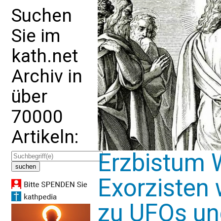
Suchen
Sie im
kath.net
Archiv in
über
70000
Artikeln:
Erzbistum 
Exorzisten
zu UFOs u