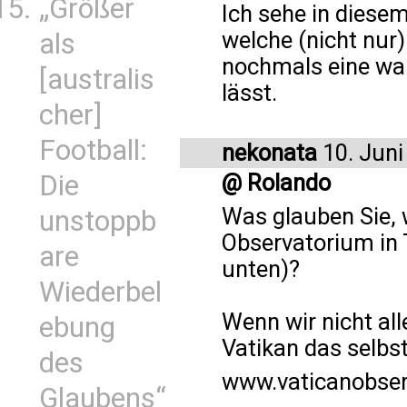
„Größer
Ich sehe in diese
welche (nicht nur
als
nochmals eine w
[australis
lässt.
cher]
Football:
nekonata
10. Juni
Die
@ Rolando
Was glauben Sie, 
unstoppb
Observatorium in T
are
unten)?
Wiederbel
Wenn wir nicht all
ebung
Vatikan das selbs
des
www.vaticanobser
Glaubens“