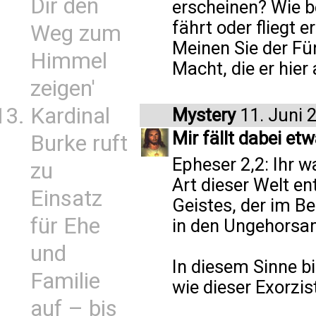
Dir den
erscheinen? Wie b
fährt oder fliegt e
Weg zum
Meinen Sie der Für
Himmel
Macht, die er hier
zeigen'
Kardinal
Mystery
11. Juni 
Mir fällt dabei etw
Burke ruft
Epheser 2,2: Ihr w
zu
Art dieser Welt en
Einsatz
Geistes, der im Be
für Ehe
in den Ungehorsa
und
In diesem Sinne b
Familie
wie dieser Exorzis
auf – bis