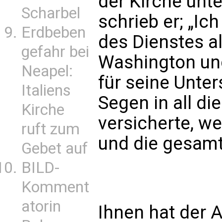
der Kirche unt
Scharbel
schrieb er; „Ic
Erdbeben
des Dienstes al
gefahr bei
Washington un
Neapel:
für seine Unte
Italiens
Segen in all di
Kirche
versicherte, we
ruft zum
und die gesamt
Gebet auf
BILD-
Komment
atorin
Ihnen hat der A