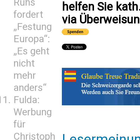
Ruhs
helfen Sie kath
fordert
via Überweisun
„Festung
Europa“:
„Es geht
nicht
mehr
anders“
Fulda:
Werbung
für
Christoph
Lesermeinu