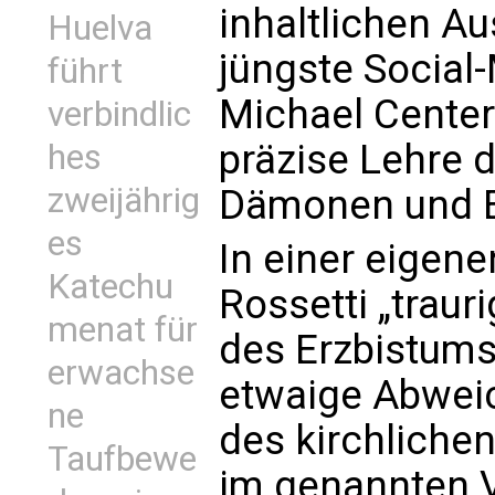
inhaltlichen A
Huelva
jüngste Social
führt
Michael Centers
verbindlic
präzise Lehre 
hes
zweijährig
Dämonen und E
es
In einer eigene
Katechu
Rossetti „traur
menat für
des Erzbistums
erwachse
etwaige Abwei
ne
des kirchliche
Taufbewe
im genannten V