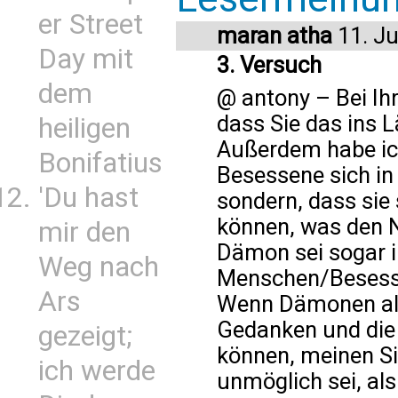
er Street
maran atha
11. Ju
Day mit
3. Versuch
dem
@ antony – Bei Ih
dass Sie das ins 
heiligen
Außerdem habe ich
Bonifatius
Besessene sich in
'Du hast
sondern, dass sie 
können, was den N
mir den
Dämon sei sogar i
Weg nach
Menschen/Besesse
Ars
Wenn Dämonen als
Gedanken und di
gezeigt;
können, meinen Si
ich werde
unmöglich sei, als