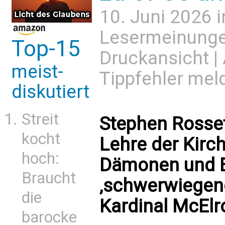
10. Juni 2026 
Lesermeinung
Top-15
Druckansicht
|
meist-
Tippfehler mel
diskutiert
Streit
Stephen Rosset
kocht
Lehre der Kirch
hoch:
Dämonen und 
Braucht
‚schwerwiegend
die
Kardinal McElr
barocke