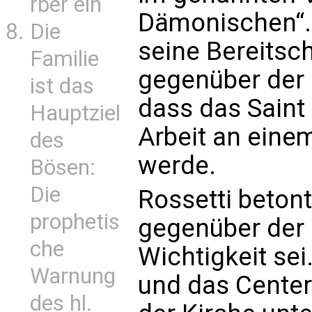
rber ein
Dämonischen“. G
Die
seine Bereits
Familie
gegenüber der 
ist das
dass das Saint
Hauptziel
Arbeit an eine
des
werde.
Bösen:
Die
Rossetti beton
prophetis
gegenüber der 
che
Wichtigkeit sei
Warnung
und das Center 
des hl.