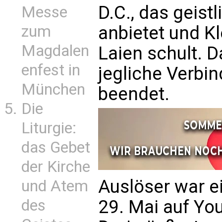
D.C., das geis
Messe
zum
anbietet und Kl
Magdalen
Laien schult. 
enfest in
jegliche Verbi
München
beendet.
Die
Liturgie:
das Gebet
der Kirche
Auslöser war e
und Atem
des
29. Mai auf You