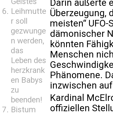
Geistes
Darin äußerte e
Leihmutte
Überzeugung, da
r soll
meisten“ UFO-S
gezwunge
dämonischer N
n werden,
könnten Fähigke
das
Menschen nich
Leben des
Geschwindigke
herzkrank
Phänomene. Da
en Babys
inzwischen auf 
zu
Kardinal McElroy
beenden!
offiziellen Ste
Bistum