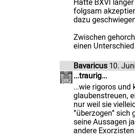
Hätte BXVI länger 
folgsam akzeptiert
dazu geschwiegen
Zwischen gehorche
einen Unterschied
Bavaricus
10. Jun
...traurig...
...wie rigoros und 
glaubenstreuen, e
nur weil sie vielle
"überzogen" sich 
seine Aussagen ja
andere Exorzisten