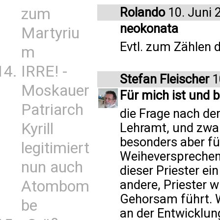
zum
Rolando
10. Juni 
neokonata
Martyriu
Evtl. zum Zählen
m
IRRE! -
Stefan Fleischer
1
Moskauer
Für mich ist und b
Patriarch
die Frage nach 
Kyrill
Lehramt, und zwar 
besonders aber für
legitimiert
Weiheversprechen 
nun auch
dieser Priester ein
Atombom
andere, Priester w
Gehorsam führt. Wi
be
an der Entwicklun