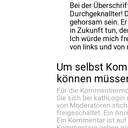
Bei der Überschrif
Durchgeknallter! D
gehorsam sein. Er
in Zukunft tun, de
Ich würde mich fr
von links und von
Um selbst Kom
können müssen 
Für die Kommentiermög
Sie sich bei
kathLogin 
von Moderatoren stich
freigeschaltet. Ein Anr
Ein Kommentar ist auf
Kommentare geben nic