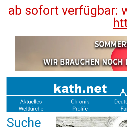
ab sofort verfügbar: 
ht
Suche