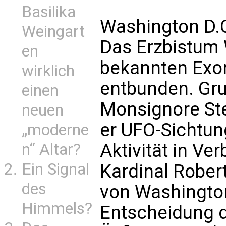
Basilika
Washington D.C
Weingart
Das Erzbistum 
en
bekannten Exo
wirklich
entbunden. Gr
einen
Monsignore Ste
neuen
er UFO-Sichtu
„moderne
Aktivität in Ve
n“ Altar?
Ein Signal
Kardinal Robert
des
von Washington
Himmels?
Entscheidung d