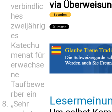
via Überweisun
verbindlic
hes
zweijährig
es
Katechu
menat für
erwachse
ne
Taufbewe
rber ein
Lesermeinu
„Sehr