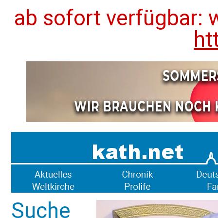
ab sofort verfügbar: 
ht
Suche