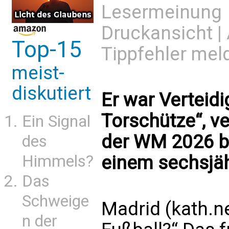
Lesermeinung
Druckansicht
|
Top-15
Tippfehler mel
meist-
diskutiert
Er war Verteidi
Torschütze“, ve
Ein Signal
der WM 2026 b
des
Himmels?
einem sechsjä
Das
Schweige
Madrid (kath.n
n der