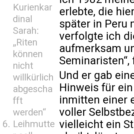
Kurienkar
erlebte, die hie
dinal
später in Peru 
Sarah:
verfolgte ich 
„Riten
aufmerksam und
können
Seminaristen“, 
nicht
Und er gab ein
willkürlich
Hinweis für ein
abgescha
inmitten einer
fft
voller Selbstb
werden“
vielleicht ein S
Leihmutte