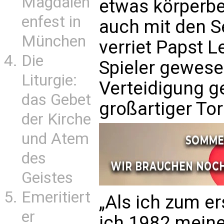
Magdalen
etwas körperbet
enfest in
auch mit den Se
München
verriet Papst L
Die
Spieler gewesen
Liturgie:
Verteidigung ge
das Gebet
großartiger To
der Kirche
und Atem
des
Geistes
Emeritiert
„Als ich zum e
er
ich 1982 meine