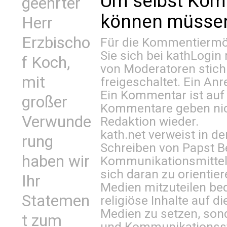
Um selbst Kom
geehrter
können müssen 
Herr
Erzbischo
Für die Kommentiermög
Sie sich bei
kathLogin 
f Koch,
von Moderatoren stich
mit
freigeschaltet. Ein Anr
Ein Kommentar ist auf
großer
Kommentare geben nic
Verwunde
Redaktion wieder.
kath.net verweist in
rung
Schreiben von Papst B
haben wir
Kommunikationsmittel 
sich daran zu orientie
Ihr
Medien mitzuteilen be
Statemen
religiöse Inhalte auf 
Medien zu setzen, sond
t zum
und Kommunikationsst