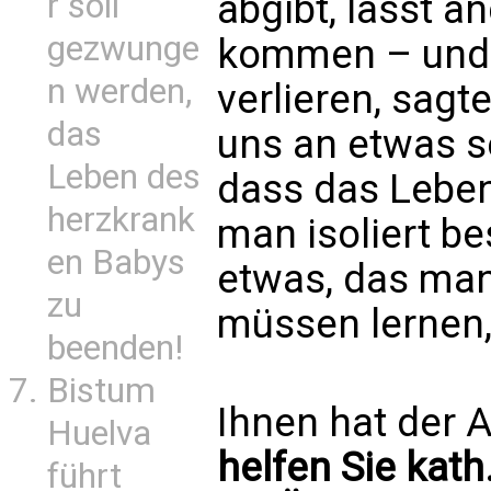
r soll
abgibt, lässt an
gezwunge
kommen – und 
n werden,
verlieren, sagte
das
uns an etwas s
Leben des
dass das Leben
herzkrank
man isoliert be
en Babys
etwas, das man 
zu
müssen lernen,
beenden!
Bistum
Ihnen hat der A
Huelva
helfen Sie kath
führt