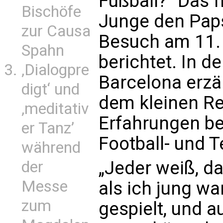
Fußball?“ Das f
Bischöfe
Junge den Paps
zur Causa
Besuch am 11.
Spahn
berichtet. In d
‚Dialogpre
Barcelona erzäh
digt‘ und
dem kleinen R
‚meditativ
Erfahrungen be
er Tanz’
Football- und 
während
„Jeder weiß, da
der
Messe
als ich jung wa
zum
gespielt, und a