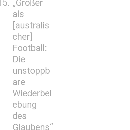
„Größer
als
[australis
cher]
Football:
Die
unstoppb
are
Wiederbel
ebung
des
Glaubens“