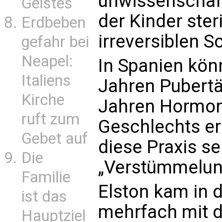
unwissenschaf
Geistes
der Kinder ster
Erdbeben
irreversiblen S
gefahr bei
Neapel:
In Spanien kön
Italiens
Jahren Pubertä
Kirche
Jahren Hormon
ruft zum
Geschlechts erh
Gebet auf
diese Praxis se
Die
„Verstümmelun
Familie
Elston kam in 
ist das
mehrfach mit 
Hauptziel