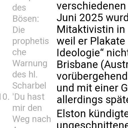
verschiedenen 
des
Juni 2025 wur
Bösen:
Mitaktivistin 
Die
weil er Plakat
prophetis
Ideologie“ nich
che
Warnung
Brisbane (Aust
des hl.
vorübergehend 
Scharbel
und mit einer G
'Du hast
allerdings spä
mir den
Elston kündigte
Weg nach
ungeschnittene