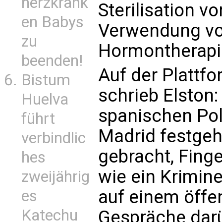
herzkrank
Sterilisation v
en Babys
Verwendung vo
zu
Hormontherapie
beenden!
Auf der Plattfo
Bistum
schrieb Elston:
Huelva
spanischen Pol
führt
Madrid festgeh
verbindlic
gebracht, Fin
hes
wie ein Krimine
zweijährig
auf einem öffen
es
Katechu
Gespräche darü