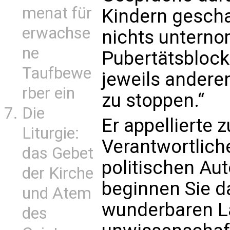
menat für
Kindern gescha
erwachse
nichts untern
ne
Pubertätsbloc
Taufbewe
jeweils andere
rber ein
zu stoppen.“
Die
Er appellierte 
Liturgie:
Verantwortliche
das Gebet
politischen Aut
der Kirche
beginnen Sie da
und Atem
wunderbaren L
des