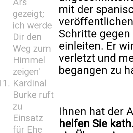
Ars
mit der spanisc
gezeigt;
veröffentlichen
ich werde
Schritte gegen 
Dir den
einleiten. Er wi
Weg zum
verletzt und m
Himmel
begangen zu h
zeigen'
Kardinal
Burke ruft
zu
Ihnen hat der A
Einsatz
helfen Sie kath
für Ehe