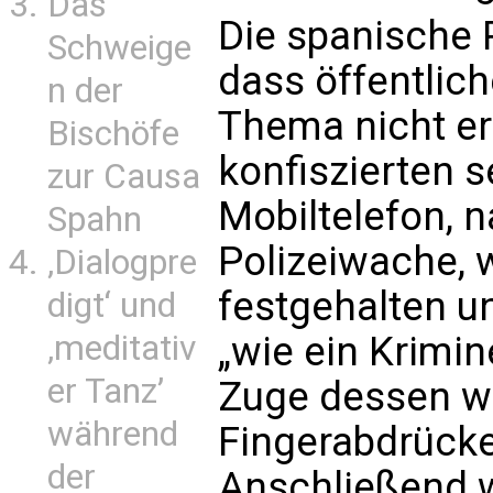
Das
Die spanische Po
Schweige
dass öffentlic
n der
Thema nicht erl
Bischöfe
konfiszierten 
zur Causa
Mobiltelefon, 
Spahn
Polizeiwache, 
‚Dialogpre
festgehalten 
digt‘ und
‚meditativ
„wie ein Krimin
er Tanz’
Zuge dessen w
während
Fingerabdrüc
der
Anschließend 