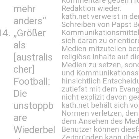
Kommentare geben nic
mehr
Redaktion wieder.
kath.net verweist in
anders“
Schreiben von Papst B
„Größer
Kommunikationsmittel 
sich daran zu orientie
als
Medien mitzuteilen be
[australis
religiöse Inhalte auf 
Medien zu setzen, sond
cher]
und Kommunikationsst
Football:
hinsichtlich Entscheid
zutiefst mit dem Eva
Die
nicht explizit davon ge
unstoppb
kath.net behält sich v
Normen verletzen, den
are
dem Ansehen des Mediu
Wiederbel
Benutzer können diesfa
Zeitgründen kann über