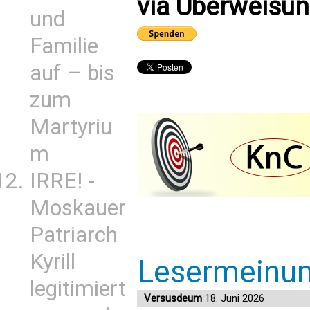
via Überweisun
und
Familie
auf – bis
zum
Martyriu
m
IRRE! -
Moskauer
Patriarch
Kyrill
Lesermeinu
legitimiert
Versusdeum
18. Juni 2026