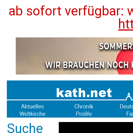
ab sofort verfügbar: 
ht
Suche