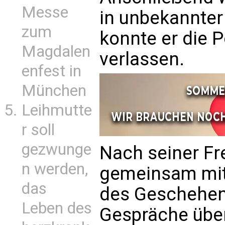
Messe
in unbekannter
zum
konnte er die 
Magdalen
verlassen.
enfest in
München
Leihmutte
r soll
gezwunge
Nach seiner Fr
n werden,
gemeinsam mit
das
des Geschehens
Leben des
Gespräche über