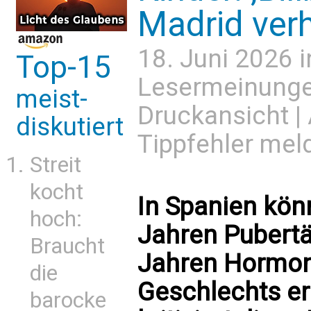
Madrid verh
18. Juni 2026 
Top-15
Lesermeinung
meist-
Druckansicht
|
diskutiert
Tippfehler mel
Streit
kocht
In Spanien kön
hoch:
Jahren Pubertä
Braucht
Jahren Hormon
die
Geschlechts er
barocke