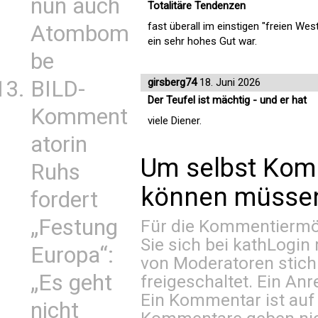
nun auch
Totalitäre Tendenzen
fast überall im einstigen "freien W
Atombom
ein sehr hohes Gut war.
be
BILD-
girsberg74
18. Juni 2026
Der Teufel ist mächtig - und er hat
Komment
viele Diener.
atorin
Um selbst Kom
Ruhs
können müssen 
fordert
„Festung
Für die Kommentiermög
Sie sich bei
kathLogin 
Europa“:
von Moderatoren stich
„Es geht
freigeschaltet. Ein Anr
Ein Kommentar ist auf
nicht