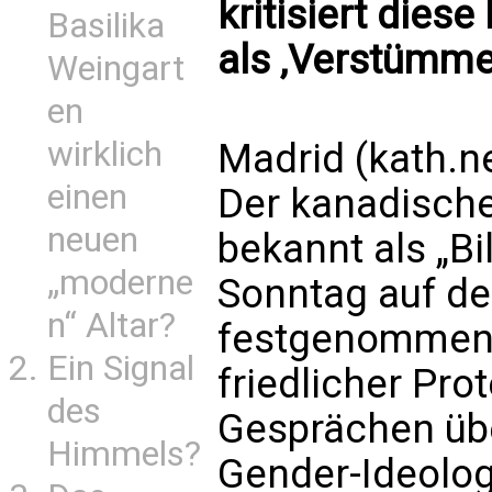
kritisiert diese
Basilika
als ‚Verstümme
Weingart
en
wirklich
Madrid (kath.n
einen
Der kanadische 
neuen
bekannt als „Bi
„moderne
Sonntag auf der
n“ Altar?
festgenommen.
Ein Signal
friedlicher Pro
des
Gesprächen übe
Himmels?
Gender-Ideologi