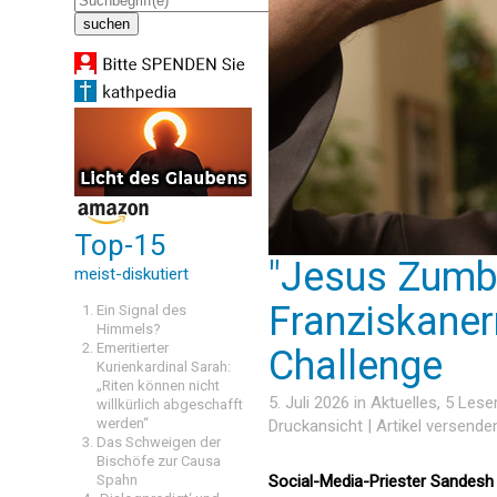
Top-15
"Jesus Zumb
meist-diskutiert
Franziskaner
Ein Signal des
Himmels?
Emeritierter
Challenge
Kurienkardinal Sarah:
„Riten können nicht
5. Juli 2026 in
Aktuelles
, 5 Les
willkürlich abgeschafft
werden“
Druckansicht
|
Artikel versende
Das Schweigen der
Bischöfe zur Causa
Spahn
Social-Media-Priester Sandesh