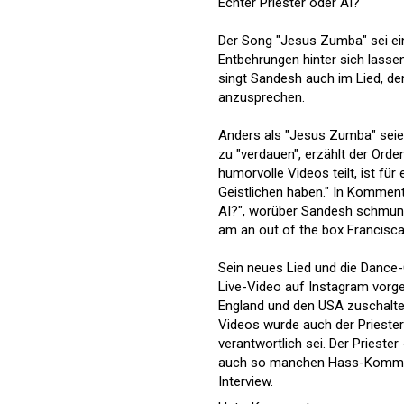
Echter Priester oder AI?
Der Song "Jesus Zumba" sei ein
Entbehrungen hinter sich lasse
singt Sandesh auch im Lied, de
anzusprechen.
Anders als "Jesus Zumba" seie
zu "verdauen", erzählt der Orde
humorvolle Videos teilt, ist für
Geistlichen haben." In Komment
AI?", worüber Sandesh schmunz
am an out of the box Franciscan
Sein neues Lied und die Dance
Live-Video auf Instagram vorges
England und den USA zuschaltet
Videos wurde auch der Priester
verantwortlich sei. Der Prieste
auch so manchen Hass-Kommentar
Interview.