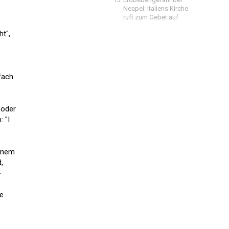
Neapel: Italiens Kirche
ruft zum Gebet auf
t",
fach
 oder
 "I
einem
,
-
ie