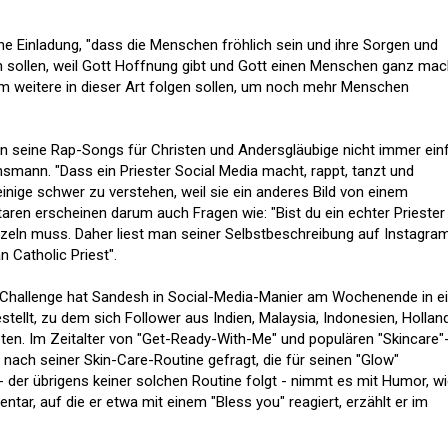
e Einladung, "dass die Menschen fröhlich sein und ihre Sorgen und
n sollen, weil Gott Hoffnung gibt und Gott einen Menschen ganz mach
m weitere in dieser Art folgen sollen, um noch mehr Menschen
n seine Rap-Songs für Christen und Andersgläubige nicht immer ein
nsmann. "Dass ein Priester Social Media macht, rappt, tanzt und
 einige schwer zu verstehen, weil sie ein anderes Bild von einem
aren erscheinen darum auch Fragen wie: "Bist du ein echter Priester
eln muss. Daher liest man seiner Selbstbeschreibung auf Instagram:
 Catholic Priest".
-Challenge hat Sandesh in Social-Media-Manier am Wochenende in 
tellt, zu dem sich Follower aus Indien, Malaysia, Indonesien, Holland
en. Im Zeitalter von "Get-Ready-With-Me" und populären "Skincare"
 nach seiner Skin-Care-Routine gefragt, die für seinen "Glow"
r - der übrigens keiner solchen Routine folgt - nimmt es mit Humor, w
, auf die er etwa mit einem "Bless you" reagiert, erzählt er im