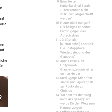
Emeritierter
Kurienkardinal Sarah:
en
„Riten können nicht
willkürlich abgeschafft
mit
werden“
Heute, nicht morgen!
ganz
Der heilige Expeditus –
Patron gegen das
Aufschieben
„Größer als
[australischer] Football:
hen
Die unstoppbare
auf
Wiederbelebung des
Glaubens“
liche
Joan Leslie: Das
Hollywood-
ür
Glaubenszeugnis einer
echten Heldin
Medjugorje: Mladifest
startet mit Papstappell
zur Rückkehr zu
Christus
'Du hast mir den Weg
nach Ars gezeigt; ich
werde Dir den Weg zum
Himmel zeigen'
Erdbebengefahr bei