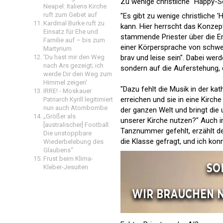
Zu wenige christliche "Happy-
Neapel: Italiens Kirche
ruft zum Gebet auf
"Es gibt zu wenige christlich
Kardinal Burke ruft zu
kann. Hier herrscht das Konzept:
Einsatz für Ehe und
stammende Priester über die E
Familie auf – bis zum
einer Körpersprache von schwer
Martyrium
'Du hast mir den Weg
brav und leise sein". Dabei wer
nach Ars gezeigt; ich
sondern auf die Auferstehung, d
werde Dir den Weg zum
Himmel zeigen'
"Dazu fehlt die Musik in der k
IRRE! - Moskauer
erreichen und sie in eine Kirch
Patriarch Kyrill legitimiert
nun auch Atombombe
der ganzen Welt und bringt die 
„Größer als
unserer Kirche nutzen?" Auch i
[australischer] Football:
Tanznummer gefehlt, erzählt de
Die unstoppbare
die Klasse gefragt, und ich konn
Wiederbelebung des
Glaubens“
Frust beim Klima-
Kleber-Jesuiten