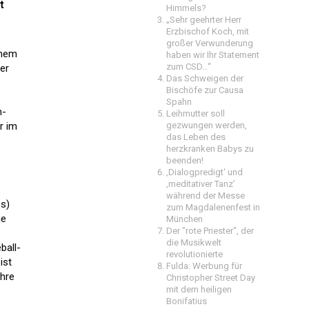
t
Himmels?
„Sehr geehrter Herr
Erzbischof Koch, mit
großer Verwunderung
inem
haben wir Ihr Statement
zum CSD…“
er
Das Schweigen der
Bischöfe zur Causa
o
Spahn
m-
Leihmutter soll
r im
gezwungen werden,
das Leben des
herzkranken Babys zu
beenden!
‚Dialogpredigt‘ und
‚meditativer Tanz’
während der Messe
os)
zum Magdalenenfest in
ie
München
Der "rote Priester", der
die Musikwelt
ball-
revolutionierte
ist
Fulda: Werbung für
hre
Christopher Street Day
mit dem heiligen
Bonifatius