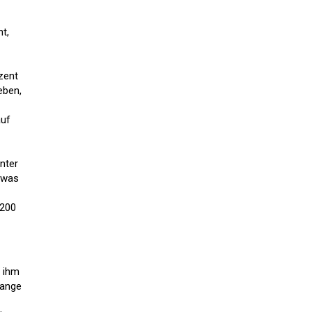
t,
zent
eben,
auf
nter
, was
.200
 ihm
lange