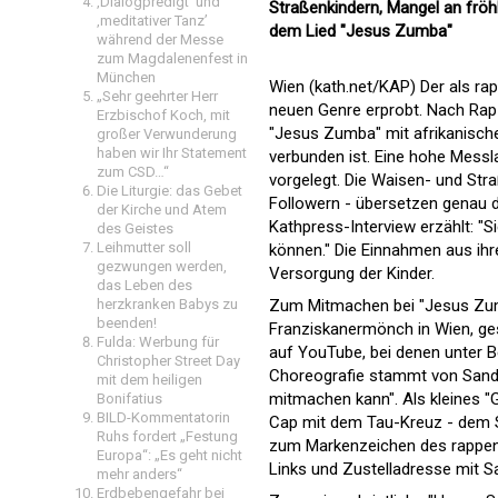
‚Dialogpredigt‘ und
Straßenkindern, Mangel an fröh
‚meditativer Tanz’
dem Lied "Jesus Zumba"
während der Messe
zum Magdalenenfest in
München
Wien (kath.net/KAP) Der als r
„Sehr geehrter Herr
neuen Genre erprobt. Nach Rap-
Erzbischof Koch, mit
"Jesus Zumba" mit afrikanische
großer Verwunderung
haben wir Ihr Statement
verbunden ist. Eine hohe Messl
zum CSD…“
vorgelegt. Die Waisen- und Stra
Die Liturgie: das Gebet
Followern - übersetzen genau d
der Kirche und Atem
Kathpress-Interview erzählt: "S
des Geistes
Leihmutter soll
können." Die Einnahmen aus ihre
gezwungen werden,
Versorgung der Kinder.
das Leben des
herzkranken Babys zu
Zum Mitmachen bei "Jesus Zumb
beenden!
Franziskanermönch in Wien, ges
Fulda: Werbung für
auf YouTube, bei denen unter 
Christopher Street Day
Choreografie stammt von Sandes
mit dem heiligen
mitmachen kann". Als kleines "
Bonifatius
BILD-Kommentatorin
Cap mit dem Tau-Kreuz - dem Sy
Ruhs fordert „Festung
zum Markenzeichen des rappen
Europa“: „Es geht nicht
Links und Zustelladresse mit 
mehr anders“
Erdbebengefahr bei