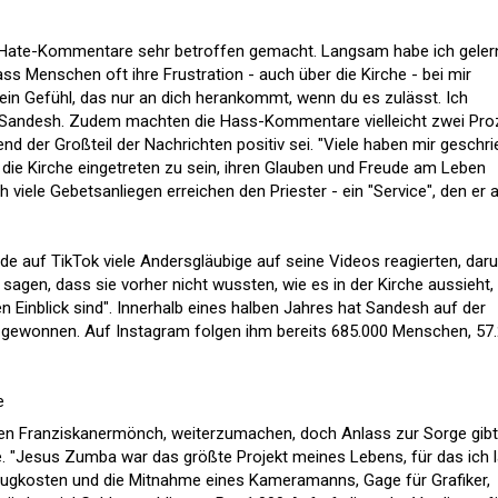
Hate-Kommentare sehr betroffen gemacht. Langsam habe ich gelern
ass Menschen oft ihre Frustration - auch über die Kirche - bei mir
 ein Gefühl, das nur an dich herankommt, wenn du es zulässt. Ich
o Sandesh. Zudem machten die Hass-Kommentare vielleicht zwei Pro
d der Großteil der Nachrichten positiv sei. "Viele haben mir geschri
die Kirche eingetreten zu sein, ihren Glauben und Freude am Leben
viele Gebetsanliegen erreichen den Priester - ein "Service", den er 
de auf TikTok viele Andersgläubige auf seine Videos reagierten, daru
r sagen, dass sie vorher nicht wussten, wie es in der Kirche aussieht
n Einblick sind". Innerhalb eines halben Jahres hat Sandesh auf der
r gewonnen. Auf Instagram folgen ihm bereits 685.000 Menschen, 57
e
en Franziskanermönch, weiterzumachen, doch Anlass zur Sorge gibt
te. "Jesus Zumba war das größte Projekt meines Lebens, für das ich 
Flugkosten und die Mitnahme eines Kameramanns, Gage für Grafiker,