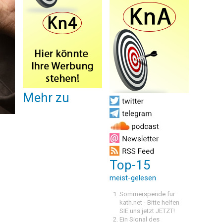
Mehr zu
Top-15
meist-gelesen
Sommerspende für
kath.net - Bitte helfen
SIE uns jetzt JETZT!
Ein Signal des