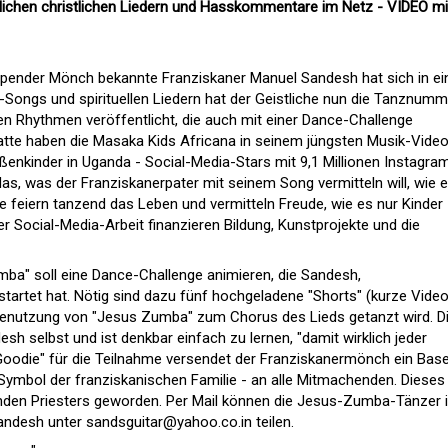
lichen christlichen Liedern und Hasskommentare im Netz - VIDEO mi
appender Mönch bekannte Franziskaner Manuel Sandesh hat sich in e
Songs und spirituellen Liedern hat der Geistliche nun die Tanznumm
n Rhythmen veröffentlicht, die auch mit einer Dance-Challenge
atte haben die Masaka Kids Africana in seinem jüngsten Musik-Vide
ßenkinder in Uganda - Social-Media-Stars mit 9,1 Millionen Instagra
as, was der Franziskanerpater mit seinem Song vermitteln will, wie e
ie feiern tanzend das Leben und vermitteln Freude, wie es nur Kinder
r Social-Media-Arbeit finanzieren Bildung, Kunstprojekte und die
a" soll eine Dance-Challenge animieren, die Sandesh,
tartet hat. Nötig sind dazu fünf hochgeladene "Shorts" (kurze Vide
Benutzung von "Jesus Zumba" zum Chorus des Lieds getanzt wird. D
h selbst und ist denkbar einfach zu lernen, "damit wirklich jeder
Goodie" für die Teilnahme versendet der Franziskanermönch ein Base
mbol der franziskanischen Familie - an alle Mitmachenden. Dieses 
den Priesters geworden. Per Mail können die Jesus-Zumba-Tänzer i
Sandesh unter
sandsguitar@yahoo.co.in
teilen.