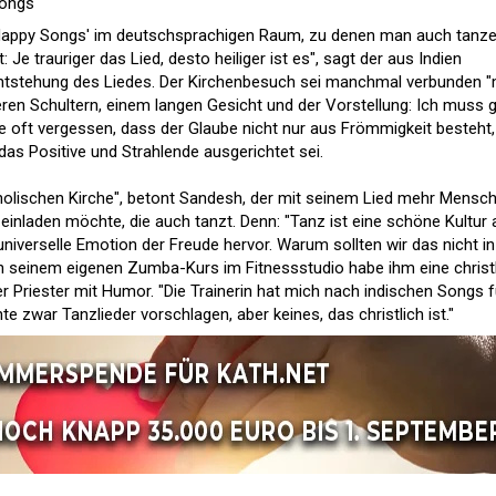
Songs"
e 'Happy Songs' im deutschsprachigen Raum, zu denen man auch tanz
 Je trauriger das Lied, desto heiliger ist es", sagt der aus Indien
ntstehung des Liedes. Der Kirchenbesuch sei manchmal verbunden "
en Schultern, einem langen Gesicht und der Vorstellung: Ich muss 
de oft vergessen, dass der Glaube nicht nur aus Frömmigkeit besteht,
as Positive und Strahlende ausgerichtet sei.
atholischen Kirche", betont Sandesh, der mit seinem Lied mehr Mensc
e einladen möchte, die auch tanzt. Denn: "Tanz ist eine schöne Kultur 
universelle Emotion der Freude hervor. Warum sollten wir das nicht in
n seinem eigenen Zumba-Kurs im Fitnessstudio habe ihm eine christ
r Priester mit Humor. "Die Trainerin hat mich nach indischen Songs f
te zwar Tanzlieder vorschlagen, aber keines, das christlich ist."