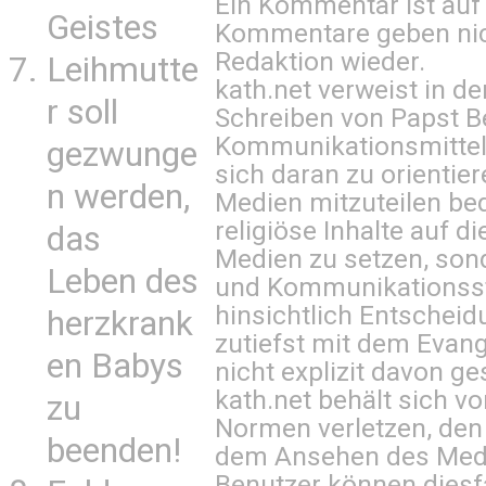
Ein Kommentar ist auf
Geistes
Kommentare geben nic
Redaktion wieder.
Leihmutte
kath.net verweist in
r soll
Schreiben von Papst B
Kommunikationsmittel 
gezwunge
sich daran zu orientie
n werden,
Medien mitzuteilen be
religiöse Inhalte auf 
das
Medien zu setzen, sond
Leben des
und Kommunikationsst
hinsichtlich Entscheid
herzkrank
zutiefst mit dem Eva
en Babys
nicht explizit davon ge
kath.net behält sich v
zu
Normen verletzen, den
beenden!
dem Ansehen des Mediu
Benutzer können diesfa