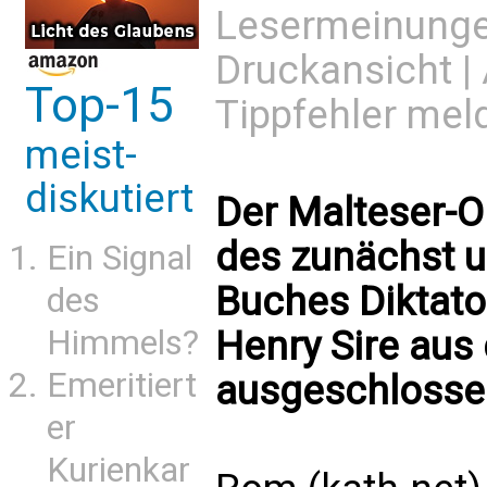
Lesermeinung
Druckansicht
|
Top-15
Tippfehler mel
meist-
diskutiert
Der Malteser-O
des zunächst 
Ein Signal
Buches Diktato
des
Henry Sire aus
Himmels?
Emeritiert
ausgeschlosse
er
Kurienkar