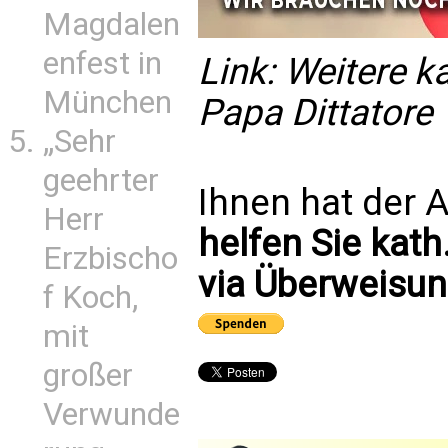
Magdalen
enfest in
Link:
Weitere k
München
Papa Dittatore
„Sehr
geehrter
Ihnen hat der A
Herr
helfen Sie kath
Erzbischo
via Überweisun
f Koch,
mit
großer
Verwunde