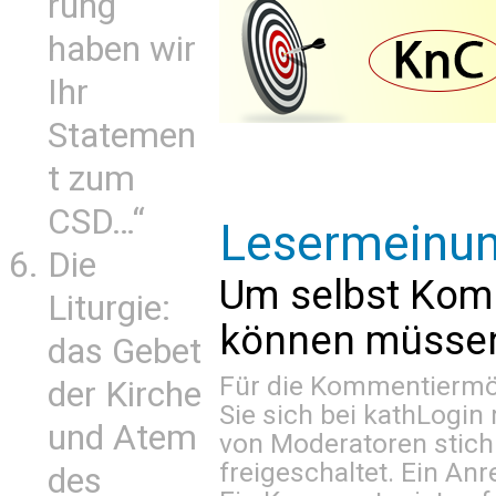
rung
haben wir
Ihr
Statemen
t zum
CSD…“
Lesermeinu
Die
Um selbst Kom
Liturgie:
können müssen 
das Gebet
Für die Kommentiermög
der Kirche
Sie sich bei
kathLogin 
und Atem
von Moderatoren stich
freigeschaltet. Ein Anr
des