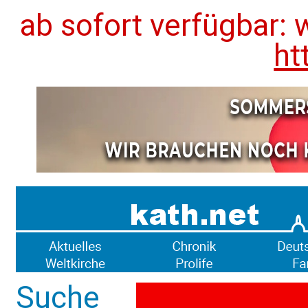
ab sofort verfügbar: 
ht
Suche