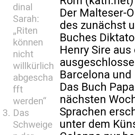
Rom (kath.net)
dinal
Der Malteser-O
Sarah:
des zunächst 
„Riten
Buches Diktato
können
Henry Sire aus
nicht
ausgeschlosse
willkürlich
Barcelona und h
abgescha
Das Buch Papa D
fft
nächsten Woch
werden“
Sprachen ersch
Das
unter dem Kün
Schweige