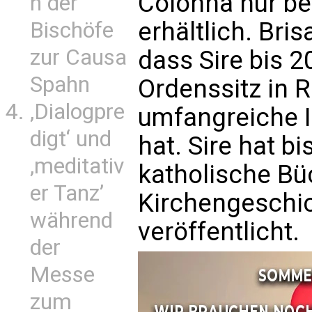
Colonna nur be
n der
erhältlich. Bris
Bischöfe
zur Causa
dass Sire bis 
Spahn
Ordenssitz in 
‚Dialogpre
umfangreiche 
digt‘ und
hat. Sire hat bi
‚meditativ
katholische Bü
er Tanz’
Kirchengeschic
während
veröffentlicht.
der
Messe
zum