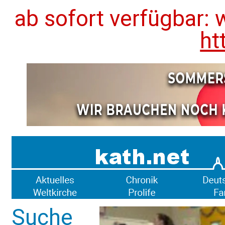
ab sofort verfügbar: 
ht
Suche