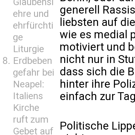
Glaubensl
generell Rassis
ehre und
liebsten auf di
ehrfürchti
wie es medial p
ge
motiviert und b
Liturgie
nicht nur in St
Erdbeben
dass sich die 
gefahr bei
hinter ihre Poli
Neapel:
einfach zur Ta
Italiens
Kirche
ruft zum
Politische Lip
Gebet auf