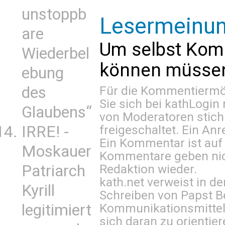
unstoppb
Lesermeinu
are
Um selbst Kom
Wiederbel
können müssen 
ebung
des
Für die Kommentiermög
Sie sich bei
kathLogin 
Glaubens“
von Moderatoren stich
IRRE! -
freigeschaltet. Ein Anr
Ein Kommentar ist auf
Moskauer
Kommentare geben nic
Patriarch
Redaktion wieder.
kath.net verweist in
Kyrill
Schreiben von Papst B
legitimiert
Kommunikationsmittel 
sich daran zu orientie