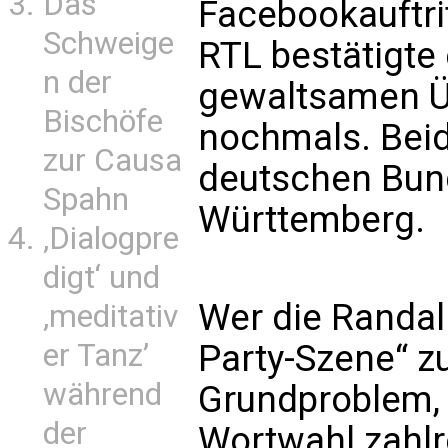
Das
Facebookauftrit
Schweige
RTL bestätigte
n der
gewaltsamen Üb
Bischöfe
nochmals. Bei
zur Causa
deutschen Bun
Spahn
Württemberg.
‚Dialogpre
digt‘ und
Wer die Randali
‚meditativ
er Tanz’
Party-Szene“ z
während
Grundproblem,
der
Wortwahl zahlr