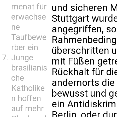
menat für
und sicheren Mi
erwachse
Stuttgart wurde
ne
angegriffen, s
Taufbewe
Rahmenbedingu
rber ein
überschritten u
Junge
mit Füßen getre
brasilianis
Rückhalt für di
che
andernorts die 
Katholike
bewusst und gew
n hoffen
ein Antidiskrim
auf mehr
Berlin, oder du