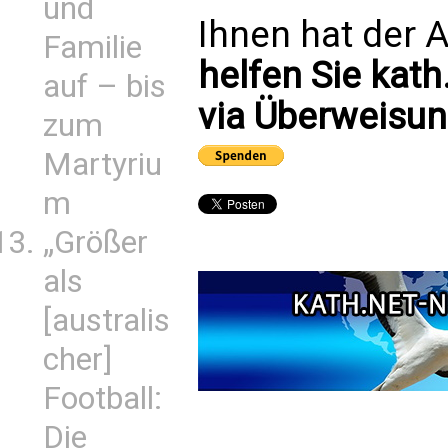
und
Ihnen hat der A
Familie
helfen Sie kath
auf – bis
via Überweisun
zum
Martyriu
m
„Größer
als
[australis
cher]
Football:
Die