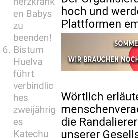
herzkrank
hoch und werde
en Babys
Plattformen emo
zu
beenden!
Bistum
Huelva
führt
verbindlic
Wörtlich erläut
hes
menschenverac
zweijährig
die Randalierer
es
unserer Gesell
Katechu