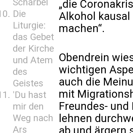
Scharbel
„die Coronakr
Die
Alkohol kausal 
Liturgie:
machen“.
das Gebet
der Kirche
Obendrein wies
und Atem
wichtigen Aspek
des
auch die Mein
Geistes
mit Migrations
'Du hast
Freundes- und 
mir den
lehnen durchwe
Weg nach
Ars
ab und ärgern s