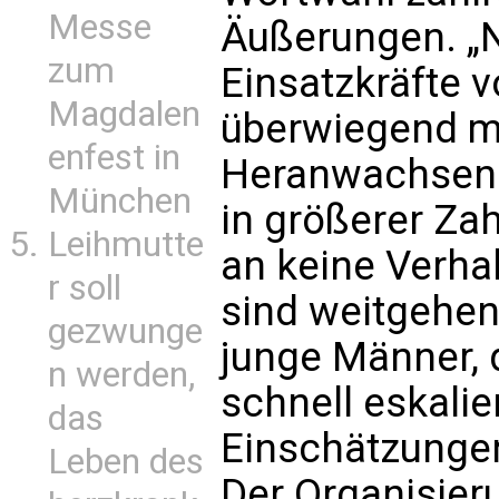
Messe
Äußerungen. „
zum
Einsatzkräfte v
Magdalen
überwiegend mi
enfest in
Heranwachsend
München
in größerer Zah
Leihmutte
an keine Verhal
r soll
sind weitgehen
gezwunge
junge Männer, 
n werden,
schnell eskalier
das
Einschätzungen
Leben des
Der Organisier