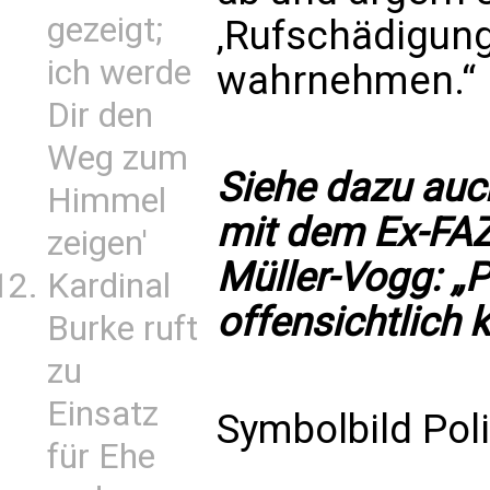
gezeigt;
‚Rufschädigung‘
ich werde
wahrnehmen.“
Dir den
Weg zum
Siehe dazu auch
Himmel
mit dem Ex-FA
zeigen'
Müller-Vogg:
„P
Kardinal
offensichtlich 
Burke ruft
zu
Einsatz
Symbolbild Poli
für Ehe