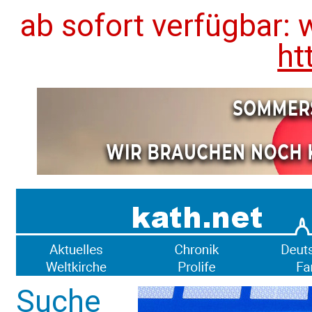
ab sofort verfügbar: 
ht
Suche