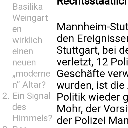
Rechtsstaatlich
Basilika
Weingart
Mannheim-Stutt
en
den Ereigniss
wirklich
Stuttgart, bei
einen
verletzt, 12 Po
neuen
Geschäfte verw
„moderne
wurden, ist di
n“ Altar?
Ein Signal
Politik wieder 
des
Mohr, der Vors
Himmels?
der Polizei Ma