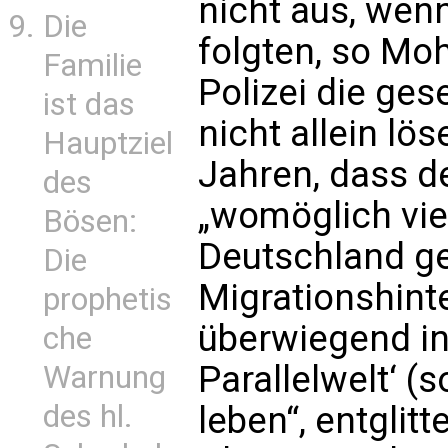
nicht aus, wen
Die
folgten, so Mo
Familie
Polizei die ges
ist das
nicht allein lö
Hauptziel
Jahren, dass de
des
„womöglich vie
Bösen:
Deutschland ge
Die
Migrationshint
prophetis
überwiegend in 
che
Parallelwelt‘ (
Warnung
des hl.
leben“, entglitt