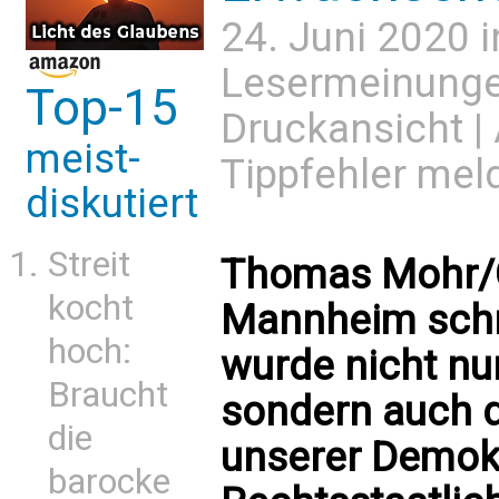
24. Juni 2020 
Lesermeinung
Top-15
Druckansicht
|
meist-
Tippfehler mel
diskutiert
Streit
Thomas Mohr/G
kocht
Mannheim schrei
hoch:
wurde nicht nur
Braucht
sondern auch 
die
unserer Demokr
barocke