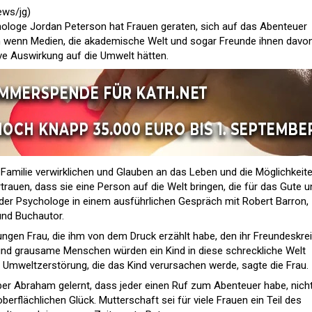
news
/jg)
ologe Jordan Peterson hat Frauen geraten, sich auf das Abenteuer
ch wenn Medien, die akademische Welt und sogar Freunde ihnen davo
ive Auswirkung auf die Umwelt hätten.
Familie verwirklichen und Glauben an das Leben und die Möglichkeit
trauen, dass sie eine Person auf die Welt bringen, die für das Gute u
e der Psychologe in einem ausführlichen Gespräch mit Robert Barron,
nd Buchautor.
ungen Frau, die ihm von dem Druck erzählt habe, den ihr Freundeskre
und grausame Menschen würden ein Kind in diese schreckliche Welt
 Umweltzerstörung, die das Kind verursachen werde, sagte die Frau.
er Abraham gelernt, dass jeder einen Ruf zum Abenteuer habe, nicht
erflächlichen Glück. Mutterschaft sei für viele Frauen ein Teil des