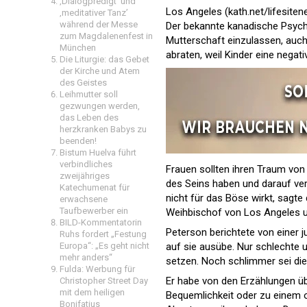
‚Dialogpredigt‘ und
Los Angeles (kath.net/
lifesite
‚meditativer Tanz’
während der Messe
Der bekannte kanadische Psych
zum Magdalenenfest in
Mutterschaft einzulassen, au
München
abraten, weil Kinder eine negat
Die Liturgie: das Gebet
der Kirche und Atem
des Geistes
Leihmutter soll
gezwungen werden,
das Leben des
herzkranken Babys zu
beenden!
Bistum Huelva führt
verbindliches
Frauen sollten ihren Traum von 
zweijähriges
des Seins haben und darauf ver
Katechumenat für
nicht für das Böse wirkt, sagt
erwachsene
Taufbewerber ein
Weihbischof von Los Angeles u
BILD-Kommentatorin
Peterson berichtete von einer j
Ruhs fordert „Festung
auf sie ausübe. Nur schlechte 
Europa“: „Es geht nicht
mehr anders“
setzen. Noch schlimmer sei die
Fulda: Werbung für
Er habe von den Erzählungen üb
Christopher Street Day
mit dem heiligen
Bequemlichkeit oder zu einem ob
Bonifatius