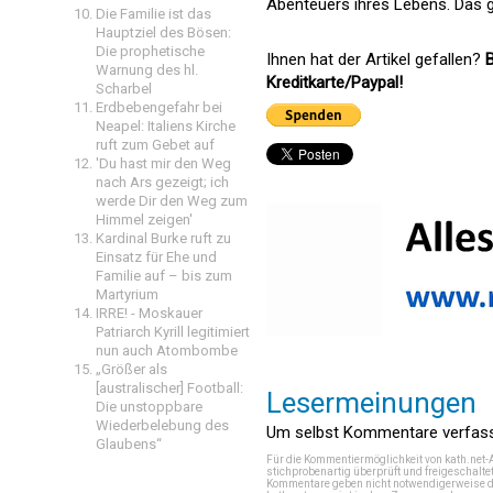
Abenteuers ihres Lebens. Das ge
Die Familie ist das
Hauptziel des Bösen:
Die prophetische
Ihnen hat der Artikel gefallen?
B
Warnung des hl.
Kreditkarte/Paypal!
Scharbel
Erdbebengefahr bei
Neapel: Italiens Kirche
ruft zum Gebet auf
'Du hast mir den Weg
nach Ars gezeigt; ich
werde Dir den Weg zum
Himmel zeigen'
Kardinal Burke ruft zu
Einsatz für Ehe und
Familie auf – bis zum
Martyrium
IRRE! - Moskauer
Patriarch Kyrill legitimiert
nun auch Atombombe
„Größer als
[australischer] Football:
Lesermeinungen
Die unstoppbare
Wiederbelebung des
Um selbst Kommentare verfasse
Glaubens“
Für die Kommentiermöglichkeit von kath.net-
stichprobenartig überprüft und freigeschalte
Kommentare geben nicht notwendigerweise di