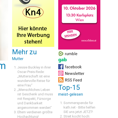
Mehr zu
Mutter
um
Jessie Buckley in ihrer
Oscar-Preis-Rede:
„Mutterschaft ist eine
wundervolle Reise für
eine Frau“
Top-15
„Menschliches Leben
meist-gelesen
ist Geschenk und muss
mit Respekt, Fürsorge
Sommerspende für
und Dankbarkeit
kath.net - Bitte helfen
angenommen werden“
SIE uns jetzt JETZT!
Eltern verdienen größte
Streit kocht hoch:
Hochachtung!