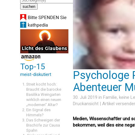
Top-15
Psychologe 
meist-diskutiert
Abenteuer Mu
Streit kocht hoch:
Braucht die barocke
Basilika Weingarten
30. Juli 2019 in
Familie
, keine 
wirklich einen neuen
Druckansicht
|
Artikel versende
„modernen“ Altar?
Ein Signal des
Himmels?
Medien, Wissenschaftler und so
Das Schweigen der
bekommen, weil dies eine nega
Bischöfe zur Causa
Spahn