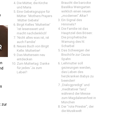
Braucht die barocke
Die Mütter, die Kirche
Basilika Weingarten
und Maria
wirklich einen neuen
Eine Gebetsgruppe für
n
„modernen“ Altar?
Mütter: 'Mothers Prayers
Ein Signal des
 Mütter Gebete'
Himmels?
Birgit Kelles 'Muttertier'
Die Familie ist das
'ist lesenswert und
Hauptziel des Bösen:
macht nachdenklich'
Die prophetische
'Nicht alles was ist, ist
Warnung des hl.
auch Familie'
Scharbel
Neues Buch von Birgit
Das Schweigen der
Kelle: Muttertier!
Bischöfe zur Causa
Das Muttersein neu
Spahn
entdecken
en
Leihmutter soll
Zum Muttertag: Danke
gezwungen werden,
nd
für jedes 'Ja zum
das Leben des
Leben'!
herzkranken Babys zu
beenden!
‚Dialogpredigt‘ und
is
‚meditativer Tanz’
während der Messe
zum Magdalenenfest in
München
 zur
Der "rote Priester", der
die Musikwelt