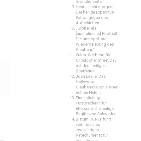
revolutionierte
Heute, nicht morgen!
Der heilige Expeditus –
Patron gegen das
Aufschieben
„Größer als
[australischer] Football:
Die unstoppbare
Wiederbelebung des
Glaubens“
Fulda: Werbung für
Christopher Street Day
mit dem heiligen
Bonifatius
Joan Leslie: Das
Hollywood-
Glaubenszeugnis einer
echten Heldin
Eine mächtige
Fürsprecherin für
Ehepaare: Die heilige
Birgitta von Schweden
Bistum Huelva führt
verbindliches
zweijähriges
Katechumenat für
e
erwachsene