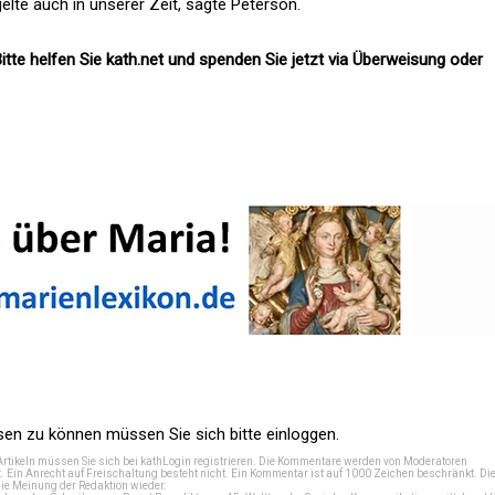
lte auch in unserer Zeit, sagte Peterson.
itte helfen Sie kath.net und spenden Sie jetzt via Überweisung oder
n zu können müssen Sie sich bitte einloggen.
Artikeln müssen Sie sich bei
kathLogin registrieren
. Die Kommentare werden von Moderatoren
t. Ein Anrecht auf Freischaltung besteht nicht. Ein Kommentar ist auf 1000 Zeichen beschränkt. Di
e Meinung der Redaktion wieder.