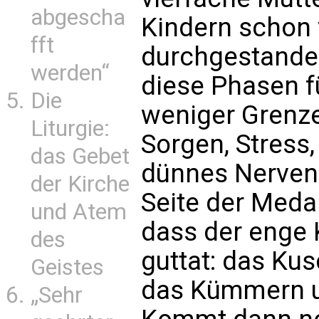
abgescha
Kindern schon 
fft
durchgestanden
werden“
diese Phasen f
Die
weniger Grenz
Liturgie:
Sorgen, Stress
das Gebet
dünnes Nervenk
der Kirche
Seite der Medai
und Atem
dass der enge 
des
guttat: das Ku
Geistes
das Kümmern 
„Sehr