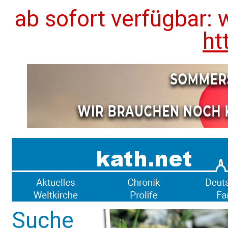
ab sofort verfügbar: 
ht
Suche