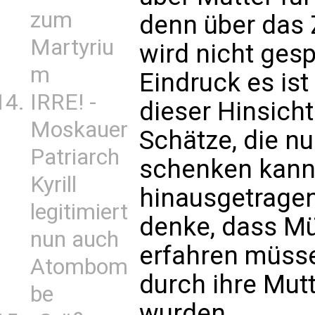
zum
denn über das 
Martyriu
wird nicht ges
m
Eindruck es ist
IRRE! -
dieser Hinsicht
Moskauer
Schätze, die nu
Patriarch
schenken kann
Kyrill
hinausgetrage
legitimiert
denke, dass Mü
nun auch
erfahren müss
Atombom
durch ihre Mutt
be
wurden.