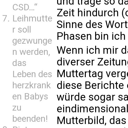
und trage so d
CSD…“
Zeit hindurch 
Leihmutte
Sinne des Worte
r soll
Phasen bin ich 
gezwunge
Wenn ich mir d
n werden,
diverser Zeitu
das
Muttertag verg
Leben des
diese Berichte 
herzkrank
würde sogar sa
en Babys
zu
eindimensional
beenden!
Mutterbild, das