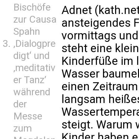
Bischöfe
Adnet (kath.net
zur Causa
ansteigendes F
Spahn
vormittags un
‚Dialogpre
steht eine klei
digt‘ und
Kinderfüße im 
‚meditativ
Wasser baumeln
er Tanz’
einen Zeitraum
während
langsam heißes
der
Wassertempera
Messe
steigt. Warum
zum
Kinder haben e