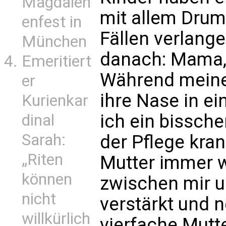
Magdalen
mit allem Drum
enfest in
Fällen verlange
München
danach: Mama,
Emeritiert
Während meine
er
ihre Nase in ei
Kurienkar
ich ein bissche
dinal
Sarah:
der Pflege kran
„Riten
Mutter immer w
können
zwischen mir 
nicht
verstärkt und n
willkürlich
vierfache Mutt