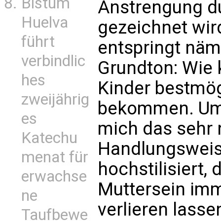
Bistum
Anstrengung du
Huelva
gezeichnet wird
führt
entspringt näm
verbindlic
Grundton: Wie 
hes
Kinder bestmög
zweijährig
bekommen. Um e
es
mich das sehr 
Katechu
Handlungsweis
menat für
hochstilisiert,
erwachse
Muttersein im
ne
verlieren lass
Taufbewe