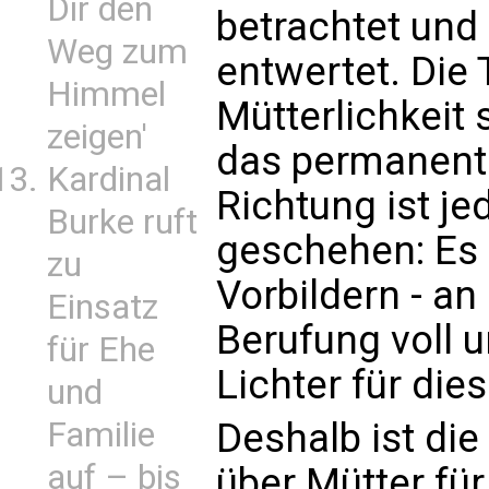
Dir den
betrachtet un
Weg zum
entwertet. Die 
Himmel
Mütterlichkeit 
zeigen'
das permanente
Kardinal
Richtung ist j
Burke ruft
geschehen: Es 
zu
Vorbildern - an 
Einsatz
Berufung voll 
für Ehe
Lichter für die
und
Deshalb ist die
Familie
auf – bis
über Mütter für