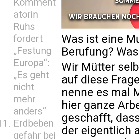
Komment
atorin
Ruhs
Was ist eine Mu
fordert
Berufung? Was 
„Festung
Europa“:
Wir Mütter sel
„Es geht
auf diese Frage
nicht
nenne es mal M
mehr
hier ganze Arbei
anders“
geschafft, dass
Erdbeben
der eigentlich 
gefahr bei