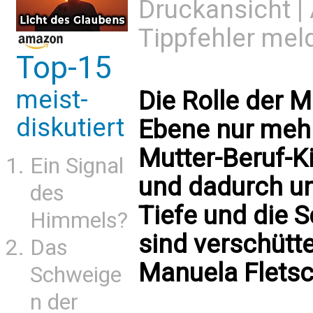
Druckansicht
|
Tippfehler mel
Top-15
meist-
Die Rolle der M
diskutiert
Ebene nur mehr
Mutter-Beruf-K
Ein Signal
und dadurch un
des
Tiefe und die S
Himmels?
sind verschütte
Das
Manuela Flets
Schweige
n der