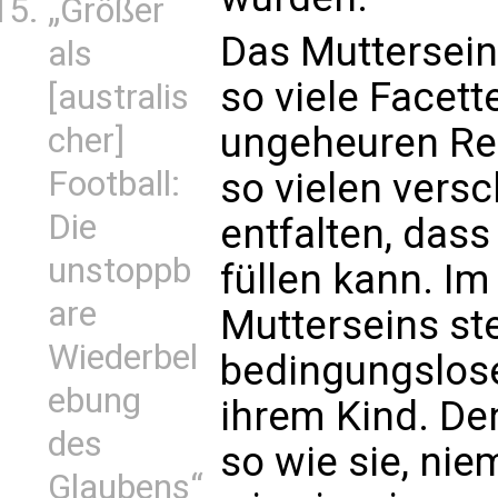
„Größer
Das Muttersein
als
so viele Facett
[australis
ungeheuren Re
cher]
Football:
so vielen vers
Die
entfalten, das
unstoppb
füllen kann. Im
are
Mutterseins ste
Wiederbel
bedingungslose
ebung
ihrem Kind. De
des
so wie sie, ni
Glaubens“