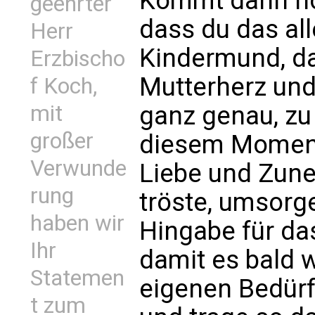
Kommt dann no
geehrter
dass du das all
Herr
Kindermund, da
Erzbischo
Mutterherz und
f Koch,
ganz genau, zu
mit
großer
diesem Moment
Verwunde
Liebe und Zune
rung
tröste, umsorg
haben wir
Hingabe für da
Ihr
damit es bald 
Statemen
eigenen Bedürfn
t zum