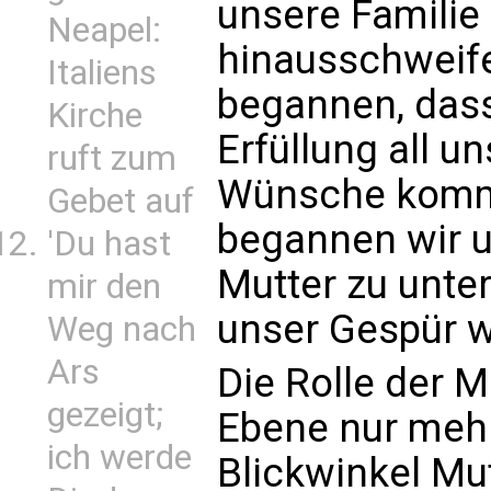
unsere Familie 
Neapel:
hinausschweife
Italiens
begannen, dass
Kirche
Erfüllung all 
ruft zum
Wünsche komm
Gebet auf
begannen wir u
'Du hast
Mutter zu unte
mir den
unser Gespür w
Weg nach
Ars
Die Rolle der M
gezeigt;
Ebene nur meh
ich werde
Blickwinkel Mu