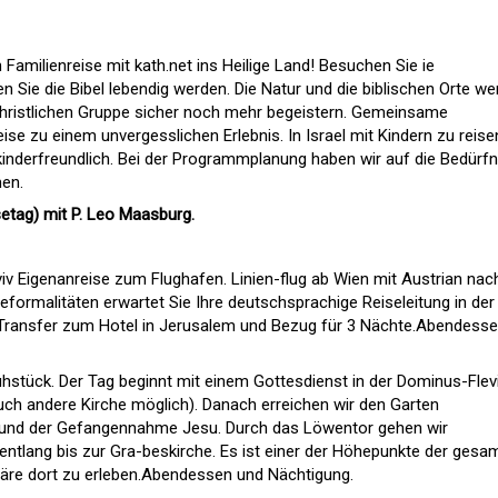
amilienreise mit kath.net ins Heilige Land! Besuchen Sie ie
 Sie die Bibel lebendig werden. Die Natur und die biblischen Orte w
christlichen Gruppe sicher noch mehr begeistern. Gemeinsame
e zu einem unvergesslichen Erlebnis. In Israel mit Kindern zu reisen
 kinderfreundlich. Bei der Programmplanung haben wir auf die Bedürf
en.
setag) mit P. Leo Maasburg.
iv Eigenanreise zum Flughafen. Linien-flug ab Wien mit Austrian nac
seformalitäten erwartet Sie Ihre deutschsprachige Reiseleitung in der
 Transfer zum Hotel in Jerusalem und Bezug für 3 Nächte.Abendess
stück. Der Tag beginnt mit einem Gottesdienst in der Dominus-Flevi
auch andere Kirche möglich). Danach erreichen wir den Garten
 und der Gefangennahme Jesu. Durch das Löwentor gehen wir
entlang bis zur Gra-beskirche. Es ist einer der Höhepunkte der gesa
häre dort zu erleben.Abendessen und Nächtigung.