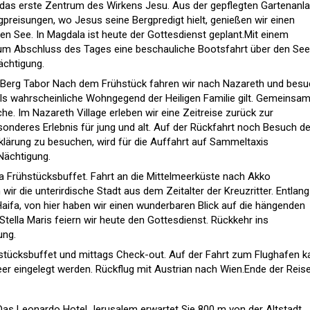
 das erste Zentrum des Wirkens Jesu. Aus der gepflegten Gartenanl
gpreisungen, wo Jesus seine Bergpredigt hielt, genießen wir einen
en See. In Magdala ist heute der Gottesdienst geplant.Mit einem
um Abschluss des Tages eine beschauliche Bootsfahrt über den See
chtigung.
Berg Tabor Nach dem Frühstück fahren wir nach Nazareth und bes
 als wahrscheinliche Wohngegend der Heiligen Familie gilt. Gemeinsa
he. Im Nazareth Village erleben wir eine Zeitreise zurück zur
sonderes Erlebnis für jung und alt. Auf der Rückfahrt noch Besuch d
klärung zu besuchen, wird für die Auffahrt auf Sammeltaxis
ächtigung.
a Frühstücksbuffet. Fahrt an die Mittelmeerküste nach Akko
wir die unterirdische Stadt aus dem Zeitalter der Kreuzritter. Entlang
aifa, von hier haben wir einen wunderbaren Blick auf die hängenden
 Stella Maris feiern wir heute den Gottesdienst. Rückkehr ins
ung.
stücksbuffet und mittags Check-out. Auf der Fahrt zum Flughafen k
r eingelegt werden. Rückflug mit Austrian nach Wien.Ende der Reise
Das Leonardo Hotel Jerusalem erwartet Sie 800 m von der Altstadt