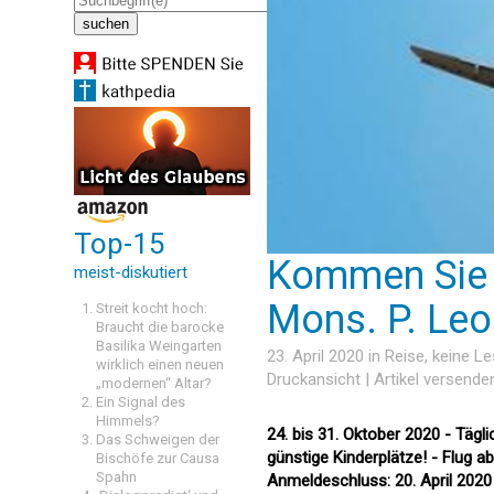
Top-15
Kommen Sie m
meist-diskutiert
Mons. P. Le
Streit kocht hoch:
Braucht die barocke
Basilika Weingarten
23. April 2020 in
Reise
, keine L
wirklich einen neuen
Druckansicht
|
Artikel versende
„modernen“ Altar?
Ein Signal des
Himmels?
24. bis 31. Oktober 2020 - Tägl
Das Schweigen der
günstige Kinderplätze! - Flug 
Bischöfe zur Causa
Spahn
Anmeldeschluss: 20. April 2020