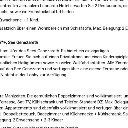
enfrei. Im Jerusalem Leonardo Hotel erwarten Sie 2 Restaurants, di
Küche sowie ein Frühstücksbuffet bieten.
Erwachsene + 1 Kind.
sätzlich über einen Wohnbereich mit Schlafsofa. Max. Belegung: 2 E
 3*+, See Genezareth
t am Ufer des Sees Genezareth. Es bietet ein einzigartiges
milie. Freuen Sie sich auf einen Privatstrand und einen Kinderspielpla
ristlichen Heiligtümern sowie zu vielen Wallfahrtsstätten. Alle Zimme
auf den See Genezareth und verfügen über eine eigene Terrasse ode
N steht in der Lobby zur Verfügung.
e Mahlzeiten. Die gemütlichen Doppelzimmer sind vollklimatisiert, u
errasse, Sat-TV, Kühlschrank und Telefon.Standard DZ: Max. Belegu
n-Appartements sind ebenfalls vollklimatisiert und verfügen über ei
l. Doppelbettcouch, Badezimmer und Küchenecke + Kühlschrank, S
legung: 2 Erwachsene + 2-3 Kinder