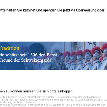
itte helfen Sie kath.net und spenden Sie jetzt via Überweisung oder
n zu können müssen Sie sich bitte einloggen.
Artikeln müssen Sie sich bei
kathLogin registrieren
. Die Kommentare werden von Moderatoren
t. Ein Anrecht auf Freischaltung besteht nicht. Ein Kommentar ist auf 1000 Zeichen beschränkt. Di
e Meinung der Redaktion wieder.
 an das Schreiben von Papst Benedikt zum 45. Welttag der Sozialen Kommunikationsmittel und lä