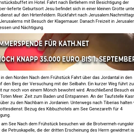
stücksbuffet im Hotel. Fahrt nach Betlehem mit Besichtigung der
über-lieferte Geburtsort Jesu befindet sich in einer kleinen Grotte unte
dienst auf den Hirtenfeldern. Rückfahrt nach Jerusalem.Nachmittag
 Jerusalems mit Besuch der Klagemauer. Danach Freizeit in Jerusale
ssen und Nächtigung.
 in den Norden Nach dem Frühstück Fahrt über das Jordantal in den
uf den Berg der Versuchung mit der Seilbahn. Ein kurzer Weg führt z
eit nur noch von einem Mönch bewohnt wird. Anschließend Besuch e
Toten Meer. Zeit zum Baden und Entspannen. An der Taufstelle Kasr
nüber zu den Nachbarn in Jordanien. Unterwegs nach Tiberias halten 
ttesdienst. Bezug des Kibbuzhotels am See Genezareth für 4
gung.
n am See Nach dem Frühstück besuchen wir die Brotvermeh-rungski
 die Petruskapelle, die der dritten Erscheinung des Herrn gewidmet is