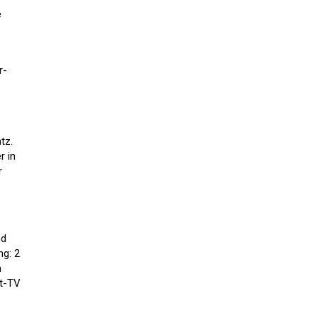
e
r-
tz.
r in
r
nd
ng: 2
n
at-TV