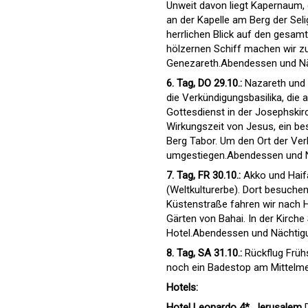
Unweit davon liegt Kapernaum,
an der Kapelle am Berg der Seli
herrlichen Blick auf den gesamt
hölzernen Schiff machen wir z
Genezareth.Abendessen und Nä
6. Tag, DO 29.10.:
Nazareth und 
die Verkündigungsbasilika, die
Gottesdienst in der Josephskirc
Wirkungszeit von Jesus, ein be
Berg Tabor. Um den Ort der Ver
umgestiegen.Abendessen und N
7. Tag, FR 30.10.:
Akko und Haif
(Weltkulturerbe). Dort besuchen 
Küstenstraße fahren wir nach H
Gärten von Bahai. In der Kirche
Hotel.Abendessen und Nächtig
8. Tag, SA 31.10.:
Rückflug Früh
noch ein Badestop am Mittelmee
Hotels:
Hotel Leonardo 4*, Jerusalem