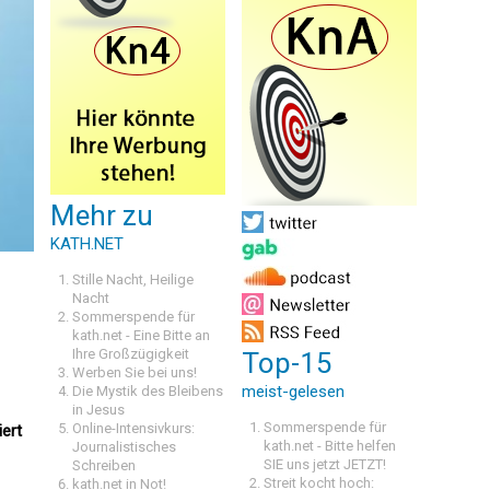
Mehr zu
KATH.NET
Stille Nacht, Heilige
Nacht
Sommerspende für
kath.net - Eine Bitte an
Ihre Großzügigkeit
Top-15
Werben Sie bei uns!
meist-gelesen
Die Mystik des Bleibens
in Jesus
Sommerspende für
Online-Intensivkurs:
iert
kath.net - Bitte helfen
Journalistisches
SIE uns jetzt JETZT!
Schreiben
Streit kocht hoch:
kath.net in Not!