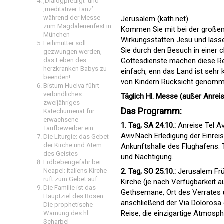
‚Dialogpredigt‘ und
‚meditativer Tanz’
während der Messe
Jerusalem (kath.net)
zum Magdalenenfest in
Kommen Sie mit bei der großen F
München
Wirkungsstätten Jesu und lassen
Leihmutter soll
Sie durch den Besuch in einer 
gezwungen werden,
Gottesdienste machen diese Reis
das Leben des
herzkranken Babys zu
einfach, enn das Land ist sehr
beenden!
von Kindern Rücksicht genomm
Bistum Huelva führt
verbindliches
Täglich Hl. Messe (außer Anrei
zweijähriges
Das Programm:
Katechumenat für
erwachsene
1. Tag, SA 24.10.:
Anreise Tel Av
Taufbewerber ein
Aviv.Nach Erledigung der Einrei
Die Liturgie: das Gebet
der Kirche und Atem
Ankunftshalle des Flughafens.
des Geistes
und Nächtigung.
Erdbebengefahr bei
2. Tag, SO 25.10.:
Jerusalem Früh
Neapel: Italiens Kirche
ruft zum Gebet auf
Kirche (je nach Verfügbarkeit 
Die Familie ist das
Gethsemane, Ort des Verrates
Hauptziel des Bösen:
anschließend der Via Dolorosa 
Die prophetische
Reise, die einzigartige Atmosp
Warnung des hl.
Scharbel