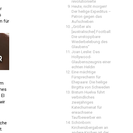
revolutionierte
Heute, nicht morgen!
r
Der heilige Expeditus –
s
Patron gegen das
m für
Aufschieben
„Größer als
[australischer] Football:
Die unstoppbare
Wiederbelebung des
Glaubens“
Joan Leslie: Das
Hollywood-
Glaubenszeugnis einer
echten Heldin
Eine mächtige
Fürsprecherin für
Ehepaare: Die heilige
um
Birgitta von Schweden
ines
Bistum Huelva führt
 El
verbindliches
wir
zweijähriges
Katechumenat für
erwachsene
Taufbewerber ein
rche
Schönborn:
Kirchenübergaben an
t.
andere Kirchen ist der