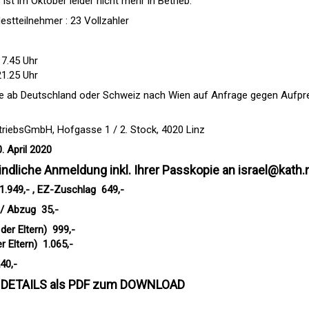
ist im Oktober leider nicht mehr in Betrieb.
teilnehmer : 23 Vollzahler
17.45 Uhr
21.25 Uhr
üge ab Deutschland oder Schweiz nach Wien auf Anfrage gegen Aufpr
triebsGmbH, Hofgasse 1 / 2. Stock, 4020 Linz
 April 2020
bindliche Anmeldung inkl. Ihrer Passkopie an
israel@kath.
.949,- , EZ-Zuschlag  649,-
 Abzug  35,-
er Eltern)  999,-
Eltern)  1.065,-
40,-
 DETAILS als PDF zum DOWNLOAD