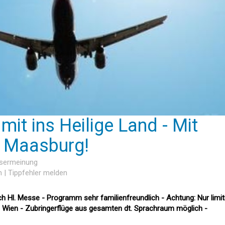
it ins Heilige Land - Mit
o Maasburg!
esermeinung
n
|
Tippfehler melden
ich Hl. Messe - Programm sehr familienfreundlich - Achtung: Nur limit
ab Wien - Zubringerflüge aus gesamten dt. Sprachraum möglich -