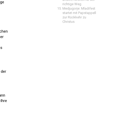
age
richtige Weg
Medjugorje: Mladifest
startet mit Papstappell
zur Rückkehr zu
Christus
uchen
mer
es
 der
ann
Ihre