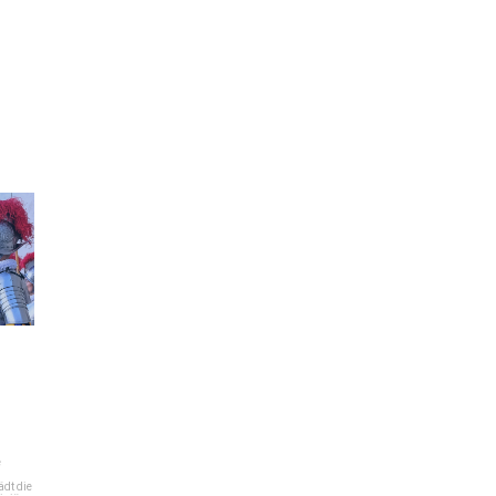
e
dt die