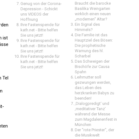
Braucht die barocke
Genug von der Corona-
Basilika Weingarten
Depression - Schickt
wirklich einen neuen
uns VIDEOS der
„modernen“ Altar?
Hoffnung
erden
Ein Signal des
Ihre Fastenspende für
Himmels?
kath.net - Bitte helfen
Die Familie ist das
Sie uns jetzt!
 ist
Hauptziel des Bösen:
Ihre Fastenspende für
nisse
Die prophetische
kath.net - Bitte helfen
Warnung des hl.
Sie uns jetzt!
Scharbel
Ihre Fastenspende für
Das Schweigen der
kath.net - Bitte helfen
Bischöfe zur Causa
Sie uns jetzt!
Spahn
Leihmutter soll
h Tel
gezwungen werden,
das Leben des
en
herzkranken Babys zu
beenden!
‚Dialogpredigt‘ und
t-
‚meditativer Tanz’
während der Messe
zum Magdalenenfest in
München
mten
Der "rote Priester", der
die Musikwelt