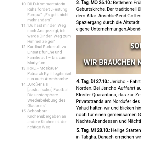
3. Tag, MO 26.10.:
Betlehem Früh
BILD-Kommentatorin
Geburtskirche. Der traditionell 
Ruhs fordert „Festung
Europa“: „Es geht nicht
dem Altar. Anschließend Gottes
mehr anders“
Spaziergang durch die Altstadt
'Du hast mir den Weg
eigene Unternehmungen.Abende
nach Ars gezeigt; ich
werde Dir den Weg zum
Himmel zeigen'
Kardinal Burke ruft zu
Einsatz für Ehe und
Familie auf – bis zum
Martyrium
IRRE! - Moskauer
Patriarch Kyrill legitimiert
nun auch Atombombe
4. Tag, DI 27.10.:
Jericho - Fahrt
„Größer als
Norden. Bei Jericho Auffahrt a
[australischer] Football:
Kloster Quarantana, das zur Z
Die unstoppbare
Wiederbelebung des
Privatstrands am Nordufer des 
Glaubens“
Yahud halten wir und blicken hi
Schönborn:
noch für einen gemeinsamen Go
Kirchenübergaben an
Nächte.Abendessen und Nächti
andere Kirchen ist der
richtige Weg
5. Tag, MI 28.10.:
Heilige Stätte
in Tabgha. Danach erreichen wir