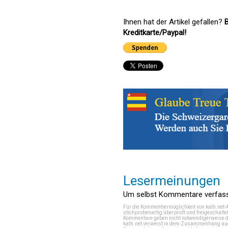
Ihnen hat der Artikel gefallen?
B
Kreditkarte/Paypal!
Lesermeinungen
Um selbst Kommentare verfasse
Für die Kommentiermöglichkeit von kath.net-
stichprobenartig überprüft und freigeschalte
Kommentare geben nicht notwendigerweise di
kath.net verweist in dem Zusammenhang auch