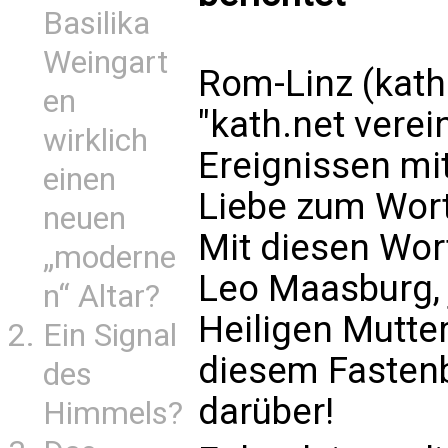
Basilika
Weingart
Rom-Linz (kath
en
"kath.net verei
wirklich
Ereignissen mi
einen
Liebe zum Wort 
neuen
Mit diesen Wor
„moderne
Leo Maasburg, 
n“ Altar?
Heiligen Mutter
Ein Signal
diesem Fastenb
des
darüber!
Himmels?