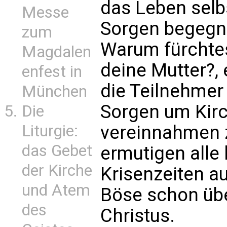
das Leben selbs
Messe
Sorgen begegne
zum
Warum fürchtes
Magdalen
deine Mutter?
enfest in
die Teilnehmer 
München
Sorgen um Kirc
Die
vereinnahmen z
Liturgie:
das Gebet
ermutigen alle 
der Kirche
Krisenzeiten a
und Atem
Böse schon üb
des
Christus.