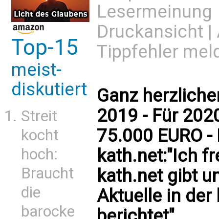
Lesermeinung
Druckansicht
|
Top-15
Tippfehler mel
meist-
diskutiert
Ganz herzlichen
2019 - Für 202
Streit
75.000 EURO - 
kocht
kath.net:"Ich f
hoch:
Braucht
kath.net gibt u
die
Aktuelle in der
barocke
berichtet"