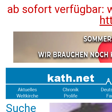
ab sofort verfügbar: 
ht
Suche