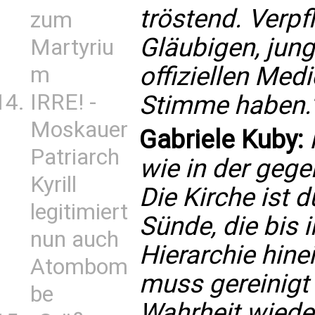
tröstend. Verpf
zum
Gläubigen, jung
Martyriu
offiziellen Me
m
IRRE! -
Stimme haben.
Moskauer
Gabriele Kuby:
Patriarch
wie in der gege
Kyrill
Die Kirche ist d
legitimiert
Sünde, die bis 
nun auch
Hierarchie hine
Atombom
muss gereinigt
be
Wahrheit wiede