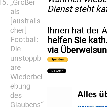
„Größer
Dienst steht kat
als
[australis
Ihnen hat der A
cher]
helfen Sie kath
Football:
Die
via Überweisun
unstoppb
are
Wiederbel
ebung
des
Glaubens“