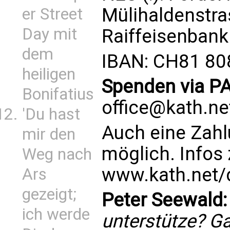
Mülihaldenstra
er Street
Day mit
Raiffeisenbank
dem
IBAN: CH81 80
heiligen
Spenden via P
Bonifatius
office@kath.ne
'Du hast
Auch eine Zahl
mir den
möglich. Infos
Weg nach
www.kath.net/
Ars
gezeigt;
Peter Seewald:
ich werde
unterstütze? Ga