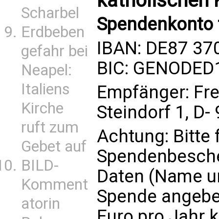
katholischen K
Scharbel
Spendenkonto 
Erdbeben
IBAN: DE87 37
gefahr bei
BIC: GENODED
Neapel:
Italiens
Empfänger: Fre
Kirche
Steindorf 1, D
ruft zum
Achtung: Bitte 
Gebet auf
Spendenbesche
BILD-
Daten (Name un
Komment
Spende angebe
atorin
Euro pro Jahr 