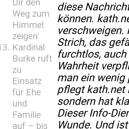
Dir den
diese Nachricht
Weg zum
können. kath.ne
Himmel
verschweigen. 
zeigen'
Strich, das gefä
Kardinal
furchtlos, auch
Burke ruft
Wahrheit verpfli
zu
man ein wenig p
Einsatz
pflegt kath.net
für Ehe
sondern hat kla
und
Dieser Info-Dien
Familie
Wunde. Und ist 
auf – bis