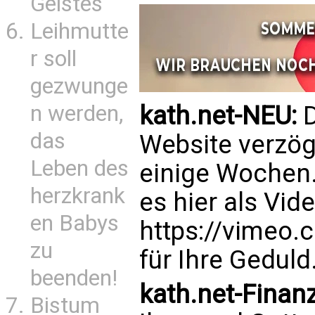
Geistes
Leihmutte
r soll
gezwunge
kath.net-NEU:
D
n werden,
das
Website verzög
Leben des
einige Wochen. 
herzkrank
es hier als Vide
en Babys
https://vimeo
zu
für Ihre Geduld
beenden!
kath.net-Finan
Bistum