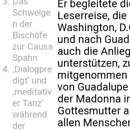
Das
Er begleitete d
Schweige
Leserreise, di
n der
Washington, D.
Bischöfe
und nach Guada
zur Causa
auch die Anlieg
Spahn
unterstützen, z
‚Dialogpre
mitgenommen u
digt‘ und
von Guadalupe f
‚meditativ
der Madonna in
er Tanz’
Gottesmutter 
während
allen Menschen
der