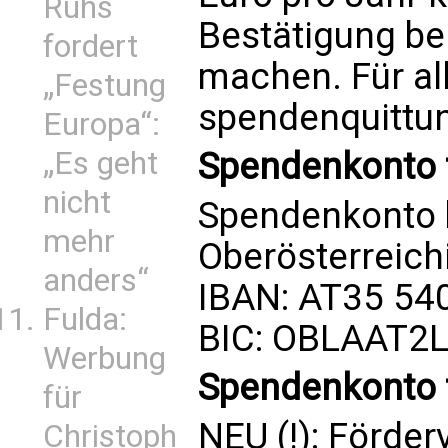
Ruhs
Bestätigung be
fordert
machen. Für all
„Festung
spendenquittu
Europa“:
Spendenkonto f
„Es geht
nicht
Spendenkonto 
mehr
Oberösterreic
anders“
IBAN: AT35 54
Fulda:
BIC: OBLAAT2
Werbung
Spendenkonto 
für
NEU (!): Förder
Christoph