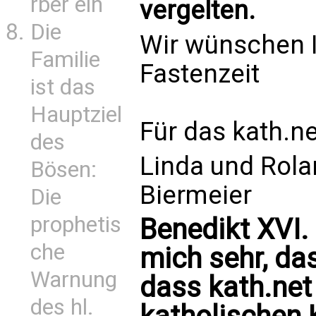
rber ein
vergelten.
Die
Wir wünschen 
Familie
Fastenzeit
ist das
Hauptziel
Für das kath.n
des
Linda und Rola
Bösen:
Biermeier
Die
prophetis
Benedikt XVI. 
che
mich sehr, da
Warnung
dass kath.net 
des hl.