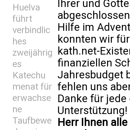
Ihrer und Gotte
Huelva
abgeschlossen.
führt
Hilfe im Adven
verbindlic
konnten wir für
hes
kath.net-Existe
zweijährig
finanziellen Sc
es
Jahresbudget b
Katechu
fehlen uns abe
menat für
Danke für jede
erwachse
ne
Unterstützung!
Taufbewe
Herr Ihnen alle