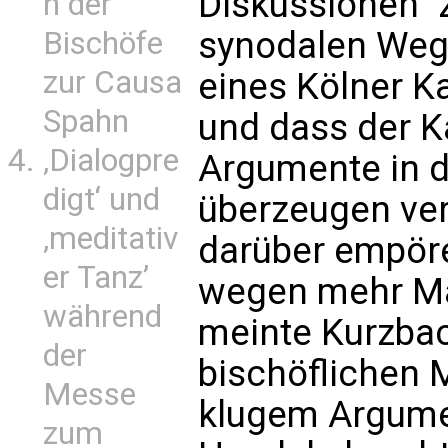
Diskussionen" 
n der
synodalen Weg
Bischöfe
zur Causa
eines Kölner K
Spahn
und dass der Ka
‚Dialogpre
Argumente in 
digt‘ und
überzeugen ver
‚meditativ
darüber empöre
er Tanz’
wegen mehr Ma
während
meinte Kurzbac
der
bischöflichen M
Messe
klugem Argume
zum