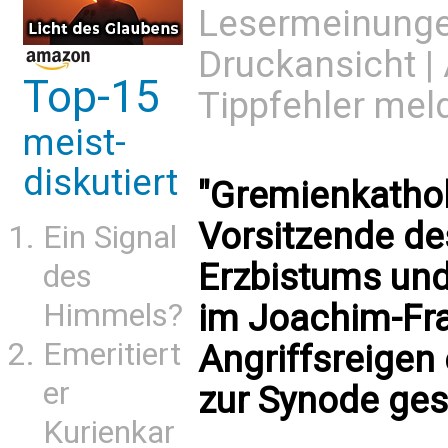
Lesermeinung
Druckansicht
|
Top-15
Tippfehler mel
meist-
diskutiert
"Gremienkathol
Vorsitzende de
Ein Signal
Erzbistums und
des
im Joachim-Fra
Himmels?
Emeritiert
Angriffsreigen
er
zur Synode ges
Kurienkar