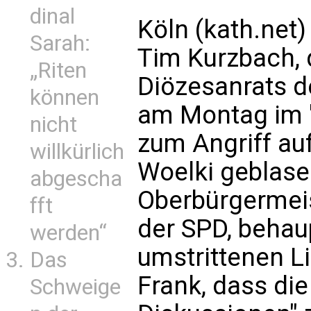
dinal
Köln (kath.net)
Sarah:
Tim Kurzbach, 
„Riten
Diözesanrats d
können
am Montag im "
nicht
zum Angriff au
willkürlich
Woelki geblase
abgescha
Oberbürgermeist
fft
der SPD, behaup
werden“
umstrittenen L
Das
Frank, dass die
Schweige