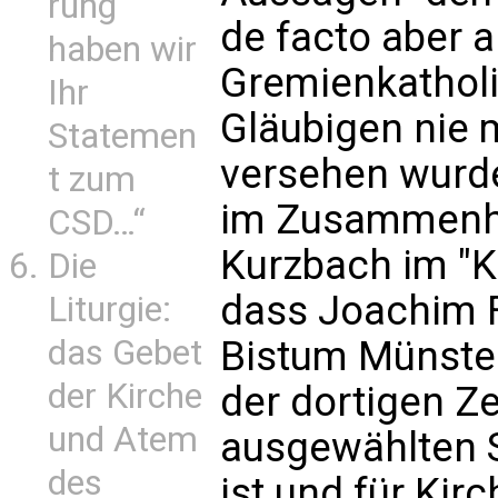
rung
de facto aber a
haben wir
Gremienkatholi
Ihr
Gläubigen nie 
Statemen
versehen wurde
t zum
im Zusammenha
CSD…“
Kurzbach im "Kö
Die
dass Joachim F
Liturgie:
Bistum Münste
das Gebet
der Kirche
der dortigen Ze
und Atem
ausgewählten 
des
ist und für Kir