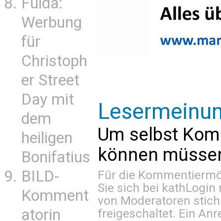
Fulda:
Werbung
für
Christoph
er Street
Day mit
Lesermeinu
dem
Um selbst Kom
heiligen
können müssen 
Bonifatius
BILD-
Für die Kommentiermög
Sie sich bei
kathLogin 
Komment
von Moderatoren stich
atorin
freigeschaltet. Ein Anr