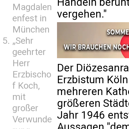
Handeln beruht
Magdalen
vergehen."
enfest in
München
„Sehr
geehrter
Herr
Der Diözesanra
Erzbischo
Erzbistum Köln i
f Koch,
mehreren Kath
mit
größeren Städt
großer
Jahr 1946 entst
Verwunde
Aussagen "demok