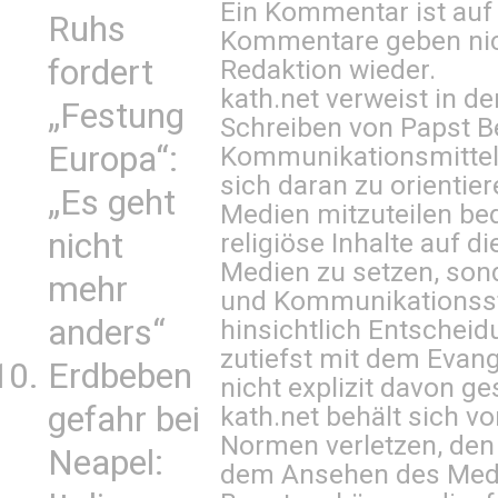
Ein Kommentar ist auf
Ruhs
Kommentare geben nic
fordert
Redaktion wieder.
kath.net verweist in
„Festung
Schreiben von Papst B
Europa“:
Kommunikationsmittel 
sich daran zu orientie
„Es geht
Medien mitzuteilen be
nicht
religiöse Inhalte auf 
Medien zu setzen, sond
mehr
und Kommunikationsst
anders“
hinsichtlich Entscheid
zutiefst mit dem Eva
Erdbeben
nicht explizit davon ge
gefahr bei
kath.net behält sich v
Normen verletzen, den
Neapel:
dem Ansehen des Mediu