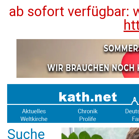
ab sofort verfügbar: 
ht
Suche