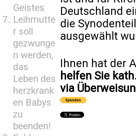
Geistes
Deutschland ein
Leihmutte
die Synodente
r soll
ausgewählt wu
gezwunge
n werden,
Ihnen hat der A
das
helfen Sie kath
Leben des
via Überweisun
herzkrank
en Babys
zu
beenden!