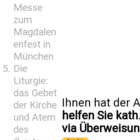
Messe
zum
Magdalen
enfest in
München
Die
Liturgie:
das Gebet
Ihnen hat der A
der Kirche
helfen Sie kath
und Atem
via Überweisun
des