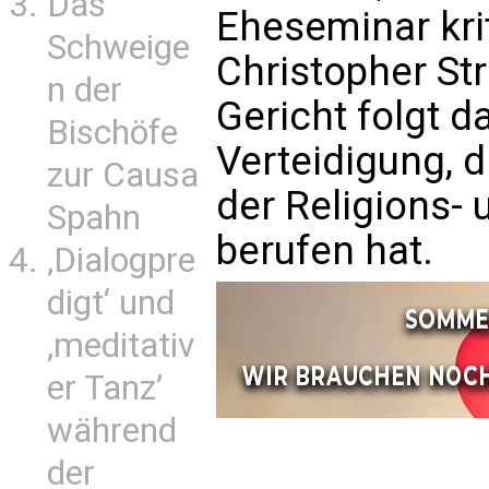
Das
Eheseminar kri
Schweige
Christopher St
n der
Gericht folgt d
Bischöfe
Verteidigung, d
zur Causa
der Religions-
Spahn
berufen hat.
‚Dialogpre
digt‘ und
‚meditativ
er Tanz’
während
der