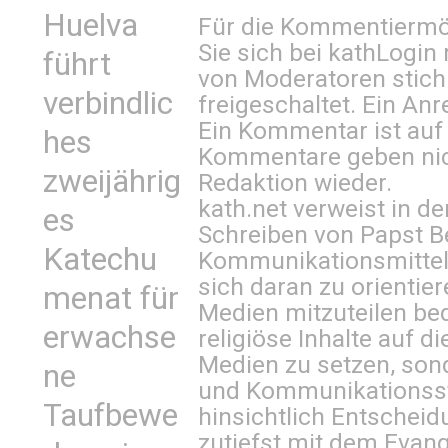
Huelva
Für die Kommentiermög
Sie sich bei
kathLogin 
führt
von Moderatoren stich
verbindlic
freigeschaltet. Ein Anr
Ein Kommentar ist auf
hes
Kommentare geben nic
zweijährig
Redaktion wieder.
kath.net verweist in
es
Schreiben von Papst B
Katechu
Kommunikationsmittel 
sich daran zu orientie
menat für
Medien mitzuteilen be
erwachse
religiöse Inhalte auf 
Medien zu setzen, sond
ne
und Kommunikationsst
Taufbewe
hinsichtlich Entscheid
zutiefst mit dem Eva