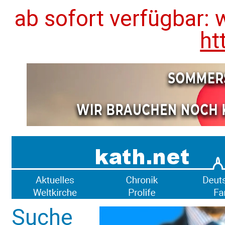
ab sofort verfügbar: 
ht
Suche