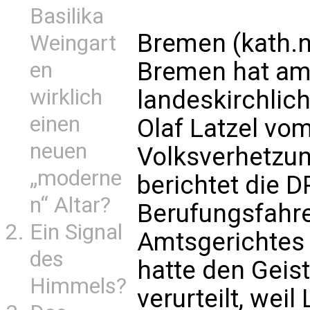
Basilika
Bremen (kath.n
Weingart
Bremen hat am
en
wirklich
landeskirchlic
einen
Olaf Latzel vo
neuen
Volksverhetzun
„moderne
berichtet die 
n“ Altar?
Berufungsfahre
Ein Signal
Amtsgerichtes
des
hatte den Geis
Himmels?
verurteilt, weil