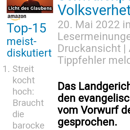
Volksverhe
20. Mai 2022 i
Top-15
Lesermeinung
meist-
Druckansicht
|
diskutiert
Tippfehler mel
Streit
kocht
Das Landgerich
hoch:
den evangelisc
Braucht
vom Vorwurf de
die
gesprochen.
barocke