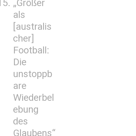
„Größer
als
[australis
cher]
Football:
Die
unstoppb
are
Wiederbel
ebung
des
Glaubens“