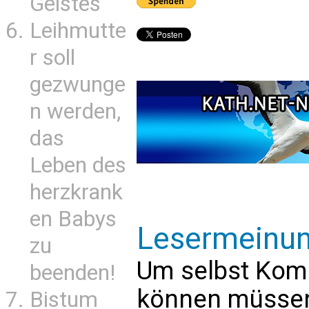
Geistes
Leihmutte
r soll
gezwunge
n werden,
das
Leben des
herzkrank
en Babys
Lesermeinu
zu
Um selbst Kom
beenden!
können müssen 
Bistum