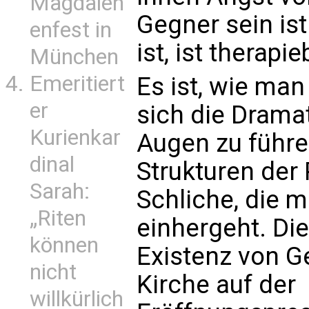
Magdalen
Gegner sein ist
enfest in
ist, ist therapi
München
Emeritiert
Es ist, wie man
er
sich die Drama
Kurienkar
Augen zu führ
dinal
Strukturen der
Sarah:
Schliche, die m
„Riten
einhergeht. Die
können
Existenz von G
nicht
Kirche auf der
willkürlich