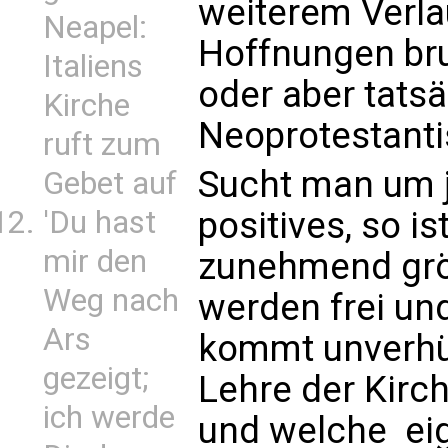
weiterem Verl
Neapel:
Hoffnungen br
Italiens
oder aber tatsä
Kirche
Neoprotestanti
ruft zum
Sucht man um 
Gebet auf
positives, so is
'Du hast
mir den
zunehmend größ
Weg nach
werden frei un
Ars
kommt unverhül
gezeigt;
Lehre der Kirc
ich werde
und welche  ei