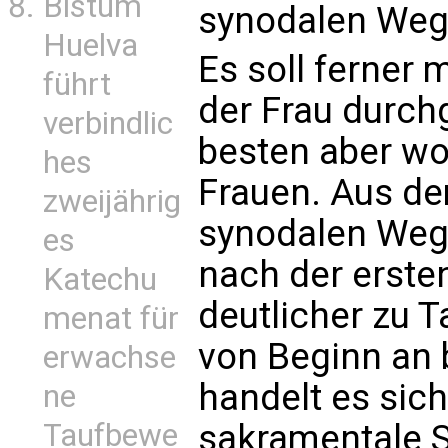
Bistum
synodalen Weg
Huelva
Es soll ferner
führt
der Frau durc
verbindlic
besten aber woh
hes
Frauen. Aus d
zweijährig
synodalen Weg
es
nach der erst
Katechu
deutlicher zu T
menat für
von Beginn an 
erwachse
handelt es sich
ne
sakramentale S
Taufbewe