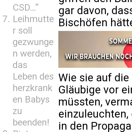
CSD…“
gar davon, das
Leihmutte
Bischöfen hätt
r soll
gezwunge
n werden,
das
Leben des
Wie sie auf di
herzkrank
Gläubige vor e
en Babys
müssten, verma
zu
einzuleuchten, 
beenden!
in den Propag