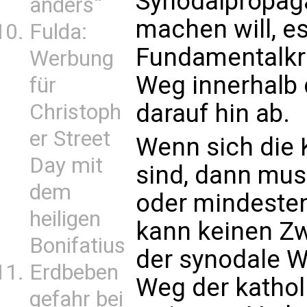
Synodalpropaga
anders“
machen will, e
Fulda:
Fundamentalkri
Werbung
Weg innerhalb 
für
darauf hin ab.
Christoph
er Street
Wenn sich die K
Day mit
sind, dann mu
dem
oder mindesten
heiligen
kann keinen Zw
Bonifatius
der synodale W
Erdbeben
Weg der katholi
gefahr bei