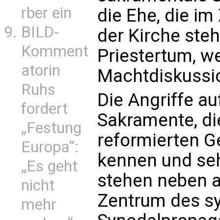
rber ein
die Ehe, die i
BILD-
der Kirche ste
Komment
Priestertum, w
atorin
Machtdiskussio
Ruhs
Die Angriffe au
fordert
Sakramente, di
„Festung
reformierten G
Europa“:
kennen und seh
„Es geht
stehen neben 
nicht
Zentrum des s
mehr