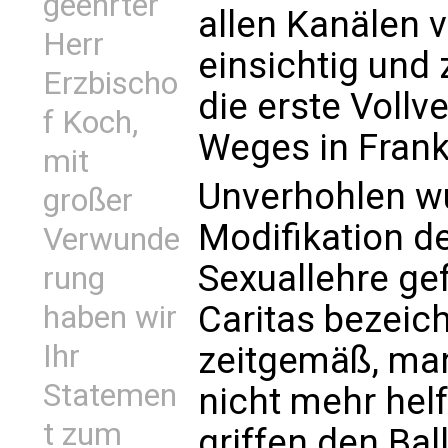
geehrter
allen Kanälen v
Herr
einsichtig und 
Erzbischo
die erste Voll
f Koch,
Weges in Fran
mit
Unverhohlen wu
großer
Modifikation d
Verwunde
Sexuallehre gef
rung
Caritas bezeic
haben wir
Ihr
zeitgemäß, ma
Statemen
nicht mehr hel
t zum
griffen den Bal