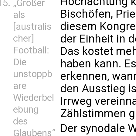
Hochachtung k
„Größer
Bischöfen, Prie
als
diesem Kongres
[australis
der Einheit in 
cher]
Das kostet meh
Football:
Die
haben kann. Es 
unstoppb
erkennen, wann
are
den Ausstieg is
Wiederbel
Irrweg vereinn
ebung
Zählstimmen g
des
Der synodale W
Glaubens“