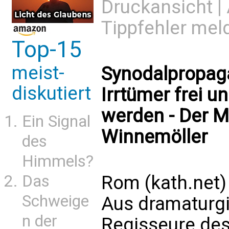
Druckansicht
|
Tippfehler mel
Top-15
meist-
Synodalpropag
diskutiert
Irrtümer frei 
werden - Der M
Ein Signal
Winnemöller
des
Himmels?
Rom (kath.net)
Das
Schweige
Aus dramaturgi
n der
Regisseure des