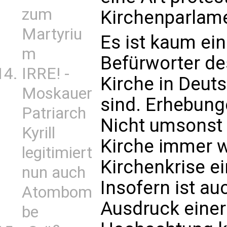
zum
Kirchenparlame
Martyriu
Es ist kaum ein
m
Befürworter de
IRRE! -
Kirche in Deuts
Moskauer
sind. Erhebung
Patriarch
Nicht umsonst
Kyrill
Kirche immer w
legitimiert
Kirchenkrise ei
nun auch
Insofern ist au
Atombom
Ausdruck einer
be