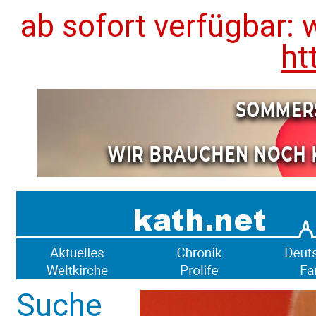
ab sofort verfügbar: 
ht
Suche