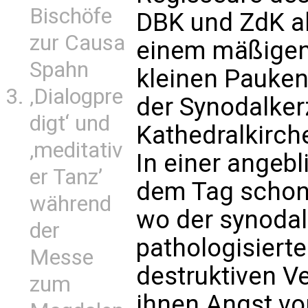
Bischöfe
DBK und ZdK a
zur Causa
einem mäßigen
Spahn
kleinen Pauke
‚Dialogpre
der Synodalker
digt‘ und
Kathedralkirch
‚meditativ
In einer angebl
er Tanz’
dem Tag schon 
während
wo der synoda
der
pathologisierte
Messe
destruktiven V
zum
ihnen Angst vo