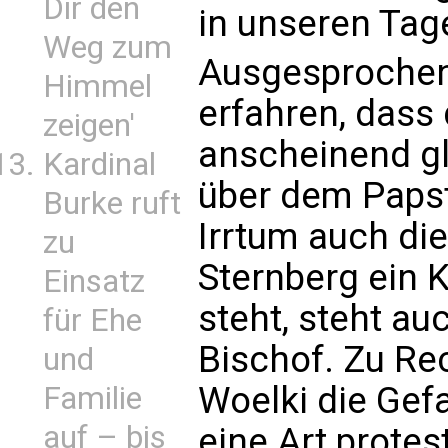
Dir den
in unseren Tag
Weg zum
Ausgesprochen 
Himmel
erfahren, dass 
zeigen'
anscheinend gl
Kardinal
über dem Papst
Burke ruft
Irrtum auch die
zu
Sternberg ein 
Einsatz
steht, steht a
für Ehe
Bischof. Zu Rec
und
Woelki die Gef
Familie
auf – bis
eine Art protes