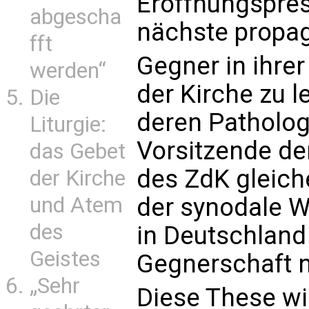
Eröffnungspre
abgescha
nächste propag
fft
Gegner in ihre
werden“
der Kirche zu l
Die
deren Patholog
Liturgie:
Vorsitzende de
das Gebet
des ZdK gleic
der Kirche
der synodale W
und Atem
des
in Deutschland 
Geistes
Gegnerschaft ni
„Sehr
Diese These wi