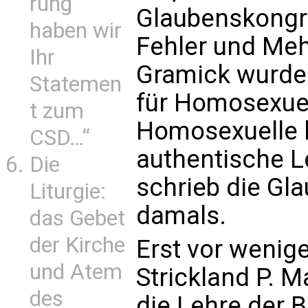
rung
Glaubenskongre
haben wir
Fehler und Mehr
Ihr
Gramick wurde 
Statemen
für Homosexuel
t zum
Homosexuelle h
CSD…“
authentische L
Die
schrieb die Gl
Liturgie:
damals.
das Gebet
der Kirche
Erst vor weni
und Atem
Strickland P. Ma
des
die Lehre der 