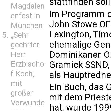
stattfinden soll
Magdalen
Im Programm d
enfest in
John Stowe OF
München
Lexington, Timo
„Sehr
ehemalige Gen
geehrter
Dominikaner-Or
Herr
Gramick SSND,
Erzbischo
f Koch,
als Hauptredne
mit
Ein Buch, das
großer
mit dem Priest
Verwunde
hat, wurde 199