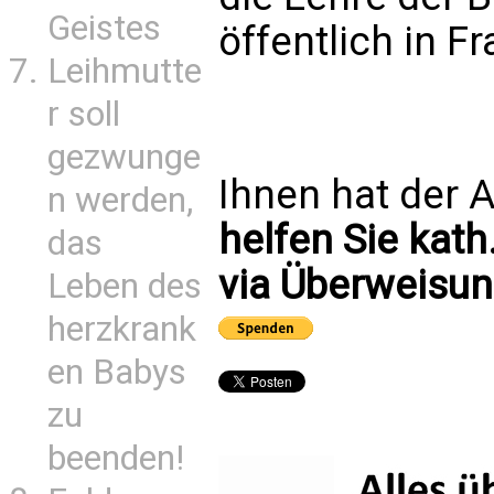
Geistes
öffentlich in Fr
Leihmutte
r soll
gezwunge
Ihnen hat der A
n werden,
helfen Sie kath
das
via Überweisun
Leben des
herzkrank
en Babys
zu
beenden!