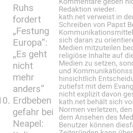
Kommentare geben nic
Ruhs
Redaktion wieder.
kath.net verweist in
fordert
Schreiben von Papst B
„Festung
Kommunikationsmittel 
sich daran zu orientie
Europa“:
Medien mitzuteilen be
„Es geht
religiöse Inhalte auf 
Medien zu setzen, sond
nicht
und Kommunikationsst
mehr
hinsichtlich Entscheid
zutiefst mit dem Eva
anders“
nicht explizit davon ge
Erdbeben
kath.net behält sich v
Normen verletzen, den
gefahr bei
dem Ansehen des Mediu
Neapel:
Benutzer können diesfa
Zeitgründen kann über