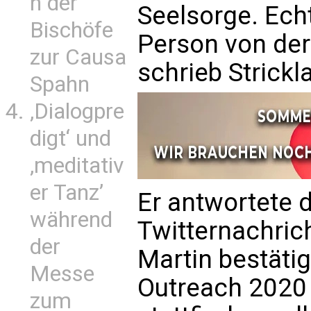
n der
Seelsorge. Echt
Bischöfe
Person von der
zur Causa
schrieb Strickl
Spahn
‚Dialogpre
digt‘ und
‚meditativ
er Tanz’
Er antwortete 
während
Twitternachric
der
Martin bestätig
Messe
Outreach 2020
zum