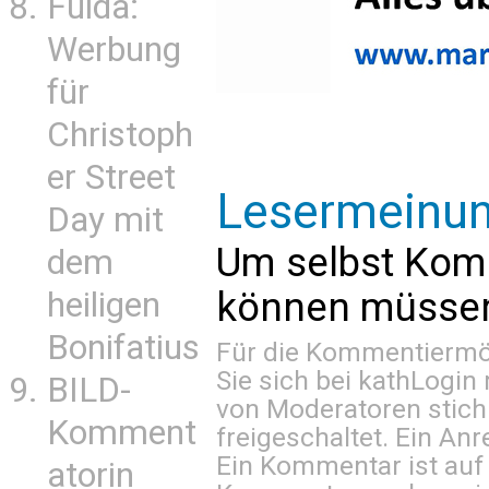
Fulda:
Werbung
für
Christoph
er Street
Lesermeinu
Day mit
Um selbst Kom
dem
können müssen 
heiligen
Bonifatius
Für die Kommentiermög
Sie sich bei
kathLogin 
BILD-
von Moderatoren stich
Komment
freigeschaltet. Ein Anr
Ein Kommentar ist auf
atorin