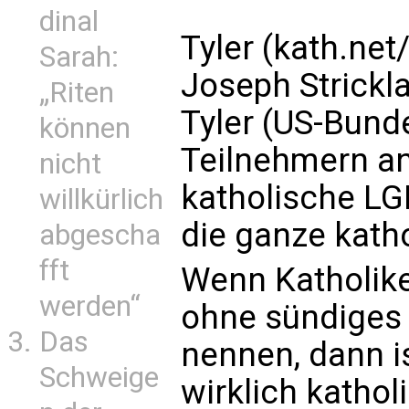
dinal
Tyler (kath.net
Sarah:
Joseph Strickla
„Riten
Tyler (US-Bund
können
Teilnehmern an
nicht
katholische LG
willkürlich
die ganze katho
abgescha
fft
Wenn Katholi
werden“
ohne sündiges 
Das
nennen, dann is
Schweige
wirklich kathol