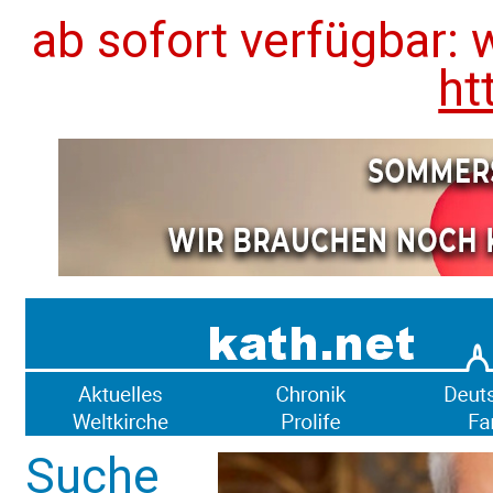
ab sofort verfügbar: 
ht
Suche