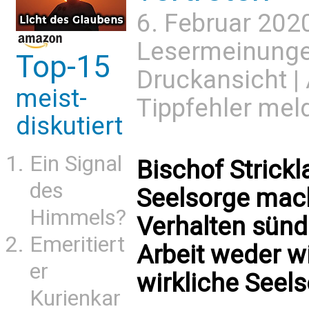
6. Februar 202
Lesermeinung
Top-15
Druckansicht
|
meist-
Tippfehler mel
diskutiert
Ein Signal
Bischof Strickl
des
Seelsorge mac
Himmels?
Verhalten sündi
Emeritiert
Arbeit weder w
er
wirkliche Seels
Kurienkar