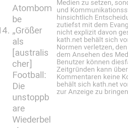
Medien zu setzen, sond
Atombom
und Kommunikationsst
hinsichtlich Entscheid
be
zutiefst mit dem Eva
„Größer
nicht explizit davon ge
kath.net behält sich v
als
Normen verletzen, den
[australis
dem Ansehen des Mediu
Benutzer können diesfa
cher]
Zeitgründen kann über
Football:
Kommentaren keine Ko
behält sich kath.net vo
Die
zur Anzeige zu bringen
unstoppb
are
Wiederbel