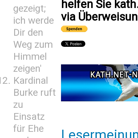
helfen Sie kath
gezeigt;
via Überweisun
ich werde
Dir den
Weg zum
Himmel
zeigen'
Kardinal
Burke ruft
zu
Einsatz
für Ehe
Lesermeinu