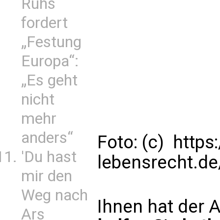
Ruhs
fordert
„Festung
Europa“:
„Es geht
nicht
mehr
anders“
Foto: (c) http
'Du hast
lebensrecht.de
mir den
Weg nach
Ihnen hat der A
Ars