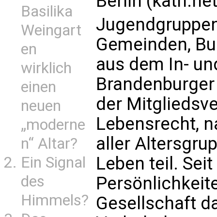
Berlin (kath.ne
Basilika
Jugendgruppen,
Weingart
Gemeinden, Bu
en
aus dem In- un
wirklich
Brandenburger
einen
der Mitgliedsv
neuen
Lebensrecht, 
„moderne
aller Altersgr
n“ Altar?
Leben teil. Sei
Ein Signal
des
Persönlichkeite
Himmels?
Gesellschaft da