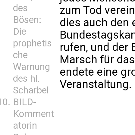
des
zum Tod vereinb
Bösen:
dies auch den 
Die
Bundestagskand
prophetis
rufen, und der
che
Marsch für da
Warnung
endete eine g
des hl.
Veranstaltung.
Scharbel
BILD-
Komment
atorin