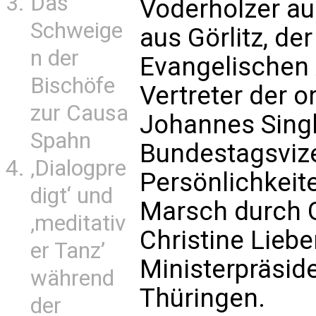
Das
Voderholzer au
Schweige
aus Görlitz, de
n der
Evangelischen A
Bischöfe
Vertreter der 
zur Causa
Johannes Sing
Spahn
Bundestagsvize
‚Dialogpre
Persönlichkeit
digt‘ und
Marsch durch 
‚meditativ
Christine Liebe
er Tanz’
Ministerpräside
während
Thüringen.
der