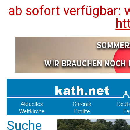
ab sofort verfügbar: 
ht
Suche