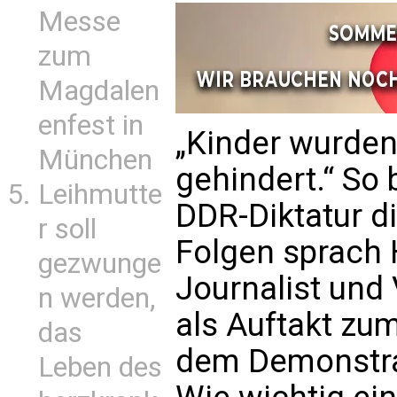
Messe
zum
Magdalen
enfest in
„Kinder wurden
München
gehindert.“ So
Leihmutte
DDR-Diktatur di
r soll
Folgen sprach 
gezwunge
Journalist und 
n werden,
als Auftakt zu
das
dem Demonstrat
Leben des