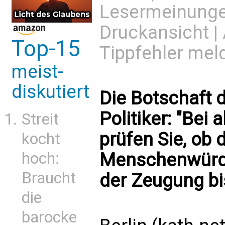
Lesermeinung
Druckansicht
|
Top-15
Tippfehler mel
meist-
diskutiert
Die Botschaft d
Politiker: "Bei
Streit
prüfen Sie, ob 
kocht
hoch:
Menschenwürd
Braucht
der Zeugung bis
die
barocke