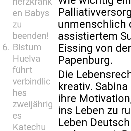
Wie wichtig ei
herzkrank
Palliativversor
en Babys
unmenschlich 
zu
assistiertem Su
beenden!
Bistum
Eissing von d
Huelva
Papenburg.
führt
Die Lebensrech
verbindlic
kreativ. Sabina
hes
ihre Motivation
zweijährig
ins Leben zu ru
es
Leben Deutschl
Katechu