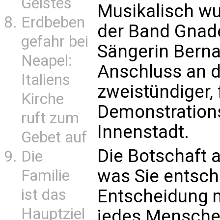
Geistes
Musikalisch wu
Erdbeben
der Band Gnad
gefahr bei
Sängerin Berna
Neapel:
Anschluss an d
Italiens
zweistündiger, 
Kirche
Demonstrations
ruft zum
Innenstadt.
Gebet auf
Die Botschaft an
Die
was Sie entsche
Familie
ist das
Entscheidung 
Hauptziel
jedes Mensche