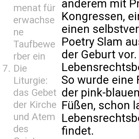
anderem mit Pr
menat für
Kongressen, ei
erwachse
einen selbstve
ne
Poetry Slam au
Taufbewe
der Geburt vor.
rber ein
Lebensrechtsbe
Die
So wurde eine F
Liturgie:
der pink-blaue
das Gebet
Füßen, schon l
der Kirche
und Atem
Lebensrechtsb
des
findet.