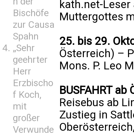
n der
kath.net-Leser 
Bischöfe
Muttergottes 
zur Causa
Spahn
25. bis 29. Ok
„Sehr
Österreich) – P
geehrter
Mons. P. Leo 
Herr
Erzbischo
BUSFAHRT ab Ö
f Koch,
Reisebus ab Li
mit
Zustieg in Sattl
großer
Oberösterreich
Verwunde