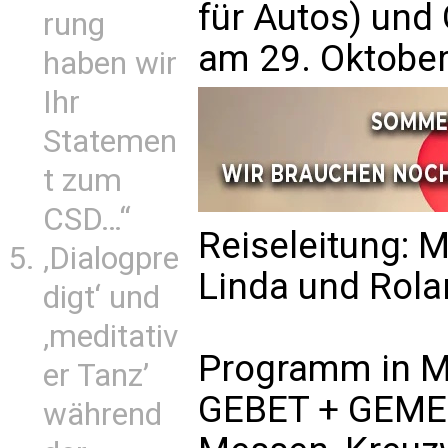
für Autos) und 
rung
am 29. Oktobe
haben wir
Ihr
Statemen
t zum
CSD…“
Reiseleitung: 
‚Dialogpre
Linda und Rol
digt‘ und
‚meditativ
Programm in M
er Tanz’
GEBET + GEMEI
während