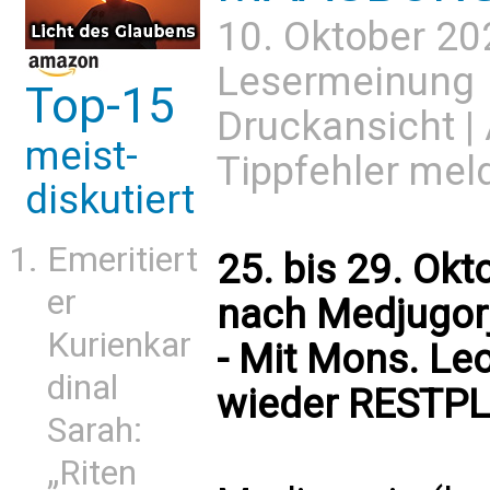
10. Oktober 20
Lesermeinung
Top-15
Druckansicht
|
meist-
Tippfehler mel
diskutiert
Emeritiert
25. bis 29. Okt
er
nach Medjugorj
Kurienkar
- Mit Mons. Leo
dinal
wieder RESTPL
Sarah:
„Riten