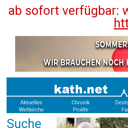
ab sofort verfügbar: 
ht
Suche