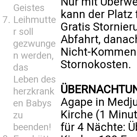
Nur mit Überw
Geistes
kann der Platz 
Leihmutte
Gratis Stornier
r soll
Abfahrt, danac
gezwunge
Nicht-Kommen 
n werden,
Stornokosten.
das
Leben des
ÜBERNACHTUN
herzkrank
Agape in Medjug
en Babys
Kirche (1 Minut
zu
für 4 Nächte: 
beenden!