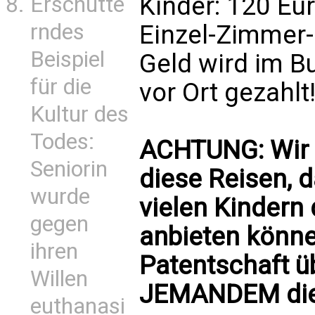
Kinder: 120 Eu
Erschütte
rndes
Einzel-Zimmer-
Beispiel
Geld wird im B
für die
vor Ort gezahlt
Kultur des
Todes:
ACHTUNG: Wir 
Seniorin
diese Reisen, d
wurde
vielen Kindern 
gegen
anbieten könne
ihren
Patentschaft 
Willen
JEMANDEM die
euthanasi