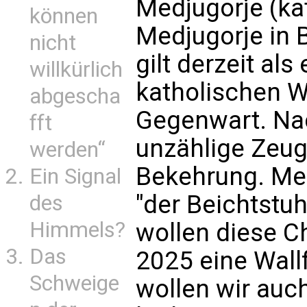
Medjugorje (ka
können
Medjugorje in
nicht
gilt derzeit al
willkürlich
katholischen W
abgescha
Gegenwart. Nac
fft
unzählige Zeu
werden“
Bekehrung. Med
Ein Signal
"der Beichtstuh
des
Himmels?
wollen diese C
Das
2025 eine Wall
Schweige
wollen wir auch