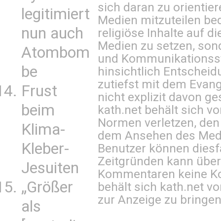
sich daran zu orientie
legitimiert
Medien mitzuteilen be
nun auch
religiöse Inhalte auf 
Medien zu setzen, sond
Atombom
und Kommunikationsst
be
hinsichtlich Entscheid
zutiefst mit dem Eva
Frust
nicht explizit davon ge
beim
kath.net behält sich v
Normen verletzen, den
Klima-
dem Ansehen des Mediu
Kleber-
Benutzer können diesfa
Zeitgründen kann über
Jesuiten
Kommentaren keine Ko
„Größer
behält sich kath.net vo
zur Anzeige zu bringen
als