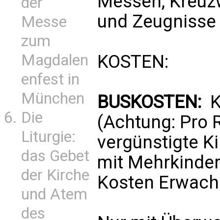
Messen, Kreuz
der
und Zeugnisse 
Messe
zum
Magdalen
KOSTEN:
enfest in
München
BUSKOSTEN:
Ko
Die
(Achtung: Pro R
Liturgie:
vergünstigte Ki
das Gebet
mit Mehrkinder
der Kirche
Kosten Erwach
und Atem
des