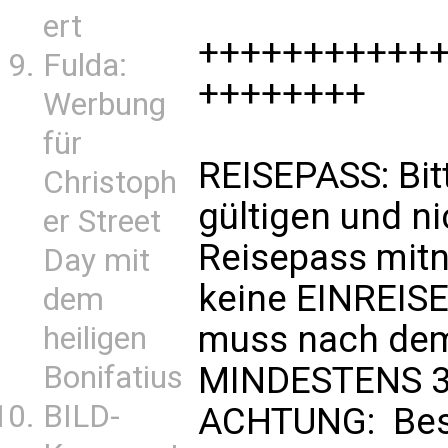
ert
+++++++++++
Fulda:
++++++++
Werbung
für
REISEPASS: Bit
Christoph
gültigen und ni
er Street
Reisepass mit
Day mit
keine EINREISE
dem
muss nach dem
heiligen
Bonifatius
MINDESTENS 3 
BILD-
ACHTUNG: Beso