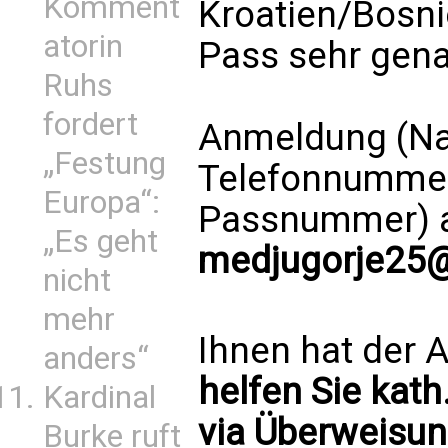
Komment
Kroatien/Bosni
atorin
Pass sehr genau
Ruhs
fordert
Anmeldung (Na
„Festung
Telefonnummer,
Europa“:
Passnummer) 
„Es geht
medjugorje25@
nicht
mehr
Ihnen hat der A
anders“
helfen Sie kath
Kardinal
via Überweisun
Burke ruft