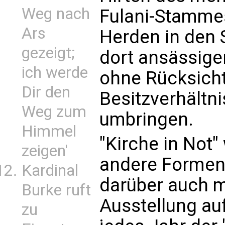
Weg nach
Fulani-Stamme
Ars
Herden in den 
gezeigt;
dort ansässige
ich werde
ohne Rücksicht
Dir den
Besitzverhältni
Weg zum
umbringen.
Himmel
"Kirche in Not"
zeigen'
andere Formen 
Kardinal
darüber auch m
Burke ruft
Ausstellung au
zu