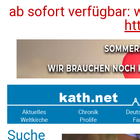
ab sofort verfügbar: 
ht
Suche