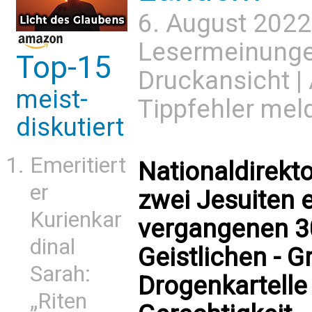
6. August 2022
Lesermeinung
Top-15
Druckansicht
|
meist-
Tippfehler mel
diskutiert
Emeritiert
Nationaldirekt
er
zwei Jesuiten 
Kurienkar
vergangenen 3
dinal
Geistlichen - 
Sarah:
Drogenkartelle 
„Riten