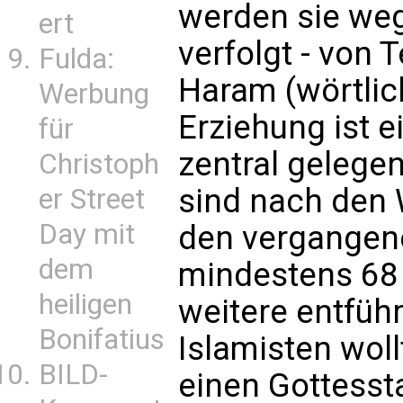
werden sie weg
ert
verfolgt - von 
Fulda:
Haram (wörtlic
Werbung
Erziehung ist e
für
zentral gelege
Christoph
sind nach den 
er Street
Day mit
den vergangen
dem
mindestens 68 
heiligen
weitere entfüh
Bonifatius
Islamisten wol
BILD-
einen Gottessta