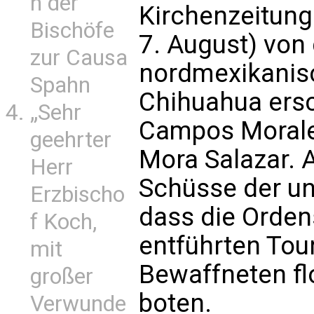
n der
Kirchenzeitung
Bischöfe
7. August) von 
zur Causa
nordmexikanis
Spahn
Chihuahua ersc
„Sehr
Campos Morale
geehrter
Mora Salazar. A
Herr
Schüsse der un
Erzbischo
dass die Orden
f Koch,
entführten Tour
mit
Bewaffneten flo
großer
boten.
Verwunde