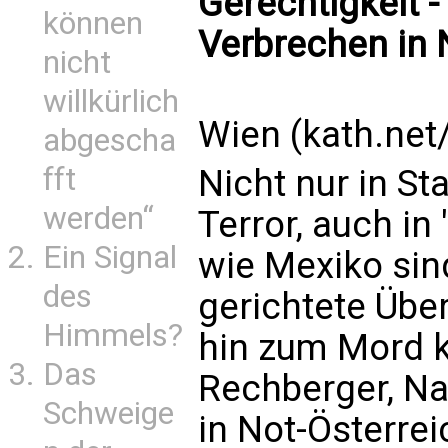
Gerechtigkeit -
können
Verbrechen in N
nicht
willkürlich
Wien (kath.net
abgescha
fft
Nicht nur in St
werden“
Terror, auch in
Ein Signal
wie Mexiko sin
des
gerichtete Über
Himmels?
hin zum Mord k
Das
Rechberger, Na
Schweige
in Not-Österrei