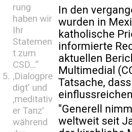
rung
In den vergang
haben wir
wurden in Mexi
Ihr
katholische Pri
Statemen
informierte Re
t zum
aktuellen Beric
CSD…“
Multimedial (CC
‚Dialogpre
Tatsache, dass
digt‘ und
einflussreichen
‚meditativ
"Generell nimm
er Tanz’
weltweit seit J
während