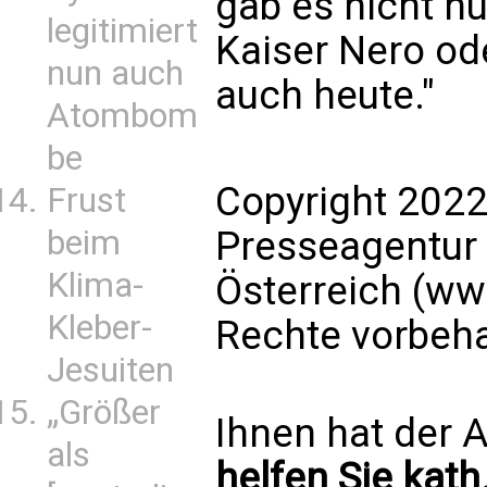
gab es nicht n
legitimiert
Kaiser Nero ode
nun auch
auch heute."
Atombom
be
Copyright 2022
Frust
beim
Presseagentur
Klima-
Österreich (ww
Kleber-
Rechte vorbeha
Jesuiten
„Größer
Ihnen hat der A
als
helfen Sie kath