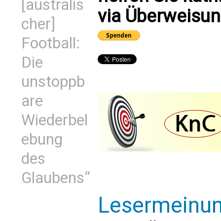
[australis
via Überweisun
cher]
Football:
Die
unstoppb
are
Wiederbel
ebung
des
Glaubens“
Lesermeinu