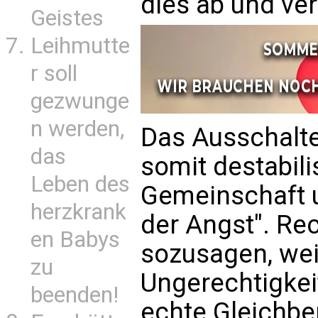
dies ab und ver
Geistes
Leihmutte
r soll
gezwunge
n werden,
Das Ausschalte
das
somit destabili
Leben des
Gemeinschaft u
herzkrank
der Angst". Rec
en Babys
sozusagen, weil
zu
Ungerechtigkei
beenden!
echte Gleichbe