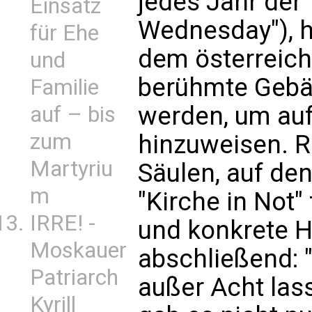
jedes Jahr der
Einsatz
Wednesday"), 
für Ehe
dem österreich
und
berühmte Gebäu
Familie
werden, um auf
auf – bis
zum
hinzuweisen. R
Martyriu
Säulen, auf d
m
"Kirche in Not"
IRRE! -
und konkrete H
Moskauer
abschließend: "
Patriarch
außer Acht las
Kyrill