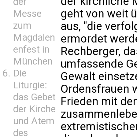
der kirchliche 
der
geht von weit ü
Messe
aus, "die verfol
zum
Magdalen
ermordet werde
enfest in
Rechberger, das
München
umfassende Ge
Die
Gewalt einsetze
Liturgie:
Ordensfrauen w
das Gebet
Frieden mit d
der Kirche
zusammenleben
und Atem
extremistische
des