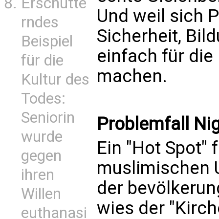
Erschütte
Und weil sich P
rndes
Sicherheit, Bil
Beispiel
einfach für di
für die
machen.
Kultur des
Todes:
Seniorin
Problemfall Nig
wurde
Ein "Hot Spot" 
gegen
muslimischen U
ihren
der bevölkerung
Willen
wies der "Kirch
euthanasi