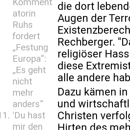
Komment
die dort lebend
atorin
Augen der Terr
Ruhs
Existenzberech
fordert
Rechberger. "Da
„Festung
religiöser Hass
Europa“:
diese Extremis
„Es geht
alle andere hab
nicht
Dazu kämen in 
mehr
und wirtschaft
anders“
Christen verfol
'Du hast
mir den
Hirten des meh