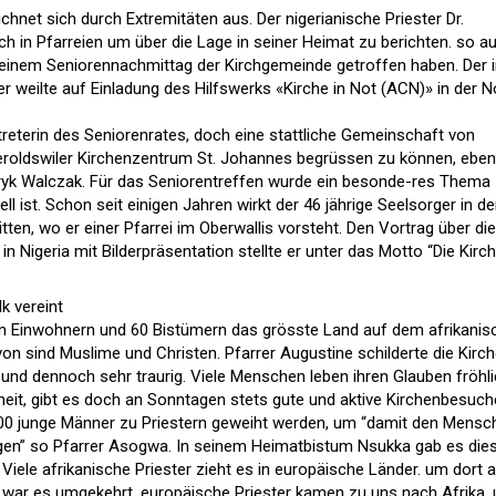
ichnet sich durch Extremitäten aus. Der nigerianische Priester Dr.
h in Pfarreien um über die Lage in seiner Heimat zu berichten. so a
n einem Seniorennachmittag der Kirchgemeinde getroffen haben. Der 
ner weilte auf Einladung des Hilfswerks «Kirche in Not (ACN)» in der N
treterin des Seniorenrates, doch eine stattliche Gemeinschaft von
eroldswiler Kirchenzentrum St. Johannes begrüssen zu können, ebe
ryk Walczak. Für das Seniorentreffen wurde ein besonde-res Thema
l ist. Schon seit einigen Jahren wirkt der 46 jährige Seelsorger in de
tten, wo er einer Pfarrei im Oberwallis vorsteht. Den Vortrag über die
 Nigeria mit Bilderpräsentation stellte er unter das Motto “Die Kirc
k vereint
onen Einwohnern und 60 Bistümern das grösste Land auf dem afrikani
avon sind Muslime und Christen. Pfarrer Augustine schilderte die Kirch
und dennoch sehr traurig. Viele Menschen leben ihren Glauben fröhli
eit, gibt es doch an Sonntagen stets gute und aktive Kirchenbesuche
h 800 junge Männer zu Priestern geweiht werden, um “damit den Mensc
ngen” so Pfarrer Asogwa. In seinem Heimatbistum Nsukka gab es die
 Viele afrikanische Priester zieht es in europäische Länder. um dort a
er war es umgekehrt, europäische Priester kamen zu uns nach Afrika,