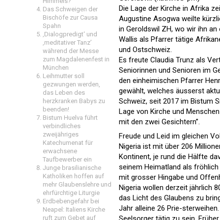
Himmels?
Die Lage der Kirche in Afrika ze
Das Schweigen der
Bischöfe zur Causa
Augustine Asogwa weilte kürzlic
Spahn
in Geroldswil ZH, wo wir ihn a
‚Dialogpredigt‘ und
Wallis als Pfarrer tätige Afrika
‚meditativer Tanz’
und Ostschweiz.
während der Messe
zum Magdalenenfest in
Es freute Claudia Trunz als Ver
München
Seniorinnen und Senioren im G
Leihmutter soll
den einheimischen Pfarrer Hen
gezwungen werden,
gewählt, welches äusserst aktuel
das Leben des
Schweiz, seit 2017 im Bistum Si
herzkranken Babys zu
beenden!
Lage von Kirche und Menschen in
Bistum Huelva führt
mit den zwei Gesichtern”.
verbindliches
zweijähriges
Freude und Leid im gleichen Vol
Katechumenat für
Nigeria ist mit über 206 Milli
erwachsene
Kontinent, je rund die Hälfte d
Taufbewerber ein
seinem Heimatland als fröhlich 
Junge brasilianische
Katholiken hoffen auf
mit grosser Hingabe und Offenh
mehr Glaubenslehre und
Nigeria wollen derzeit jährlic
ehrfürchtige Liturgie
das Licht des Glaubens zu bri
Erdbebengefahr bei
Jahr alleine 26 Prie-sterweihen.
Neapel: Italiens Kirche
ruft zum Gebet auf
Seelsorger tätig zu sein. Früh