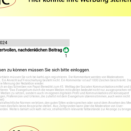
2024
rtvollen, nachdenklichen Beitrag
1
n zu können müssen Sie sich bitte einloggen.
Artikeln müssen Sie sich bei
kathLogin registrieren
. Die Kommentare werden von Moderatoren
t. Ein Anrecht auf Freischaltung besteht nicht. Ein Kommentar ist auf 1000 Zeichen beschränkt. Di
e Meinung der Redaktion wieder.
 an das Schreiben von Papst Benedikt zum 45. Welttag der Sozialen Kommunikationsmittel und lä
tieren: "Das Evangelium durch die neuen Medien mitzuteilen bedeutet nicht nur, ausgesprochen rel
en Medien zu setzen, sondern auch im eigenen digitalen Profil und Kommunikationsstil konsequent
en, Präferenzen und Urteilen, die zutiefst mit dem Evangelium übereinstimmen, auch wenn nicht
net
)
e strafrechtliche Normen verletzen, den guten Sitten widersprechen oder sonst dem Ansehen des M
önnen diesfalls keine Ansprüche stellen. Aus Zeitgründen kann über die Moderation von User-
en. Weiters behält sich kath.net vor, strafrechtlich relevante Tatbestände zur Anzeige zu bringe