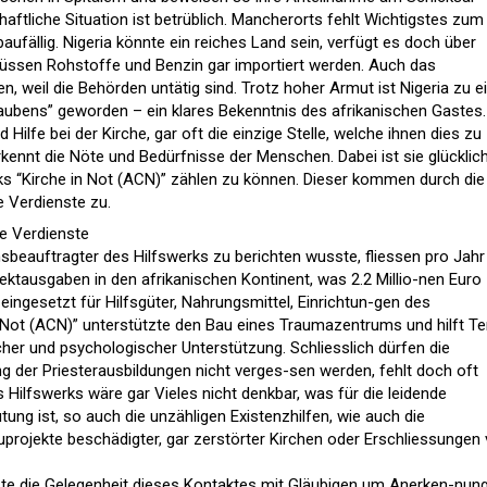
chaftliche Situation ist betrüblich. Mancherorts fehlt Wichtigstes zum
aufällig. Nigeria könnte ein reiches Land sein, verfügt es doch über
ssen Rohstoffe und Benzin gar importiert werden. Auch das
, weil die Behörden untätig sind. Trotz hoher Armut ist Nigeria zu e
laubens” geworden – ein klares Bekenntnis des afrikanischen Gastes.
ilfe bei der Kirche, gar oft die einzige Stelle, welche ihnen dies zu
rkennt die Nöte und Bedürfnisse der Menschen. Dabei ist sie glücklich
ks “Kirche in Not (ACN)” zählen zu können. Dieser kommen durch die
e Verdienste zu.
se Verdienste
sbeauftragter des Hilfswerks zu berichten wusste, fliessen pro Jahr
jektausgaben in den afrikanischen Kontinent, was 2.2 Millio-nen Euro
ingesetzt für Hilfsgüter, Nahrungsmittel, Einrichtun-gen des
Not (ACN)” unterstützte den Bau eines Traumazentrums und hilft Te
her und psychologischer Unterstützung. Schliesslich dürfen die
ng der Priesterausbildungen nicht verges-sen werden, fehlt doch oft
s Hilfswerks wäre gar Vieles nicht denkbar, was für die leidende
ng ist, so auch die unzähligen Existenzhilfen, wie auch die
projekte beschädigter, gar zerstörter Kirchen oder Erschliessungen
te die Gelegenheit dieses Kontaktes mit Gläubigen um Anerken-nun