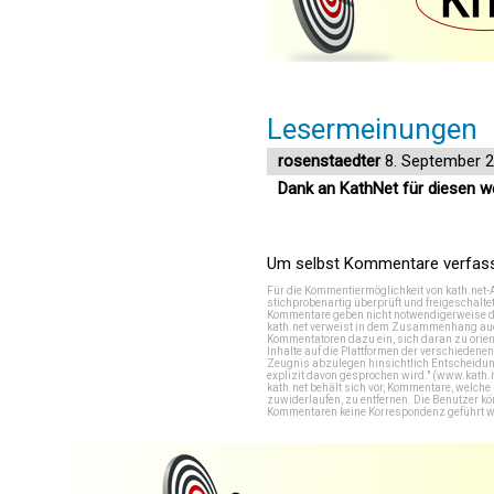
Lesermeinungen
rosenstaedter
8. September 
Dank an KathNet für diesen we
Um selbst Kommentare verfasse
Für die Kommentiermöglichkeit von kath.net-
stichprobenartig überprüft und freigeschalte
Kommentare geben nicht notwendigerweise di
kath.net verweist in dem Zusammenhang auch
Kommentatoren dazu ein, sich daran zu orien
Inhalte auf die Plattformen der verschieden
Zeugnis abzulegen hinsichtlich Entscheidung
explizit davon gesprochen wird." (
www.kath.
kath.net behält sich vor, Kommentare, welch
zuwiderlaufen, zu entfernen. Die Benutzer k
Kommentaren keine Korrespondenz geführt werd