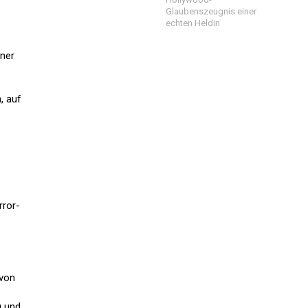
Glaubenszeugnis einer
echten Heldin
iner
, auf
rror-
 von
g und