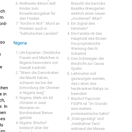
Weltweite Aktion lädt
Braucht die barocke
Kinder zum
Basilika Weingarten
uch
Rosenkranzgebet für
wirklich einen neuen
im
den Frieden
„modernen“ Altar?
ord-
"Kirche in Not": Mord an
Ein Signal des
Priestern auch in
Himmels?
"katholischen Ländern"
Die Familie ist das
Hauptziel des Bösen:
nso
Nigeria
Die prophetische
Warnung des hl.
UN-Experten: Christliche
Scharbel
r
Frauen und Mädchen in
Das Schweigen der
Nigeria besonders von
Bischöfe zur Causa
he
Gewalt bedroht
Spahn
"Wenn die Demokraten
Leihmutter soll
die Macht haben,
gezwungen werden,
schauen sie bei der
das Leben des
schen
Ermordung der Christen
herzkranken Babys zu
in Nigeria weg"
e in
beenden!
Nigeria. Mehr als 60
Bischof Paprocki:
ch,
Christen in zwei
FSSPX ist "im Grunde
. In
Monaten im
eine weitere
hen
Bundesstaat Benue
protestantische Sekte"
getötet
ses
‚Dialogpredigt‘ und
Nigeria: Bischof
‚meditativer Tanz’
ls
bestürzt über die
während der Messe
 um