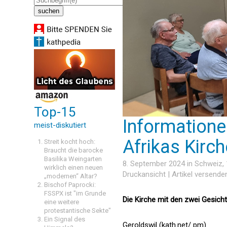
Top-15
Informatione
meist-diskutiert
Afrikas Kirch
Streit kocht hoch:
Braucht die barocke
Basilika Weingarten
8. September 2024 in
Schweiz
,
wirklich einen neuen
Druckansicht
|
Artikel versende
„modernen“ Altar?
Bischof Paprocki:
FSSPX ist "im Grunde
Die Kirche mit den zwei Gesicht
eine weitere
protestantische Sekte"
Ein Signal des
Geroldswil (kath.net/ pm)