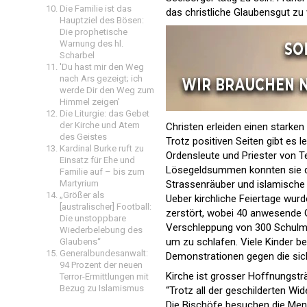
Die Familie ist das
das christliche Glaubensgut zu
Hauptziel des Bösen:
Die prophetische
Warnung des hl.
Scharbel
'Du hast mir den Weg
nach Ars gezeigt; ich
werde Dir den Weg zum
Himmel zeigen'
Die Liturgie: das Gebet
der Kirche und Atem
Christen erleiden einen starke
des Geistes
Trotz positiven Seiten gibt es l
Kardinal Burke ruft zu
Ordensleute und Priester von T
Einsatz für Ehe und
Lösegeldsummen konnten sie die
Familie auf – bis zum
Martyrium
Strassenräuber und islamische 
„Größer als
Ueber kirchliche Feiertage wur
[australischer] Football:
zerstört, wobei 40 anwesende Gl
Die unstoppbare
Verschleppung von 300 Schulmä
Wiederbelebung des
um zu schlafen. Viele Kinder b
Glaubens“
Generalbundesanwalt:
Demonstrationen gegen die sich
94 Prozent der neuen
Kirche ist grosser Hoffnungstr
Terror-Ermittlungen mit
Bezug zu Islamismus
“Trotz all der geschilderten Wid
Die Bischöfe besuchen die Men