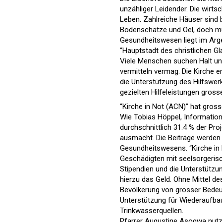
unzähliger Leidender. Die wirts
Leben. Zahlreiche Häuser sind b
Bodenschätze und Oel, doch mü
Gesundheitswesen liegt im Argen
“Hauptstadt des christlichen G
Viele Menschen suchen Halt und H
vermitteln vermag. Die Kirche e
die Unterstützung des Hilfswer
gezielten Hilfeleistungen gross
“Kirche in Not (ACN)” hat gros
Wie Tobias Höppel, Information
durchschnittlich 31.4 % der Pro
ausmacht. Die Beiträge werden e
Gesundheitswesens. “Kirche in 
Geschädigten mit seelsorgerisc
Stipendien und die Unterstützu
hierzu das Geld. Ohne Mittel de
Bevölkerung von grosser Bedeutu
Unterstützung für Wiederaufbau
Trinkwasserquellen.
Pfarrer Augustine Asogwa nutz