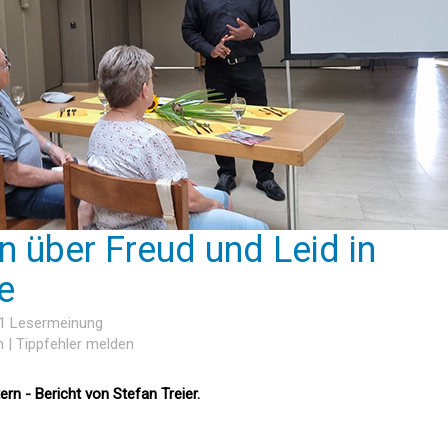
n über Freud und Leid in
e
 1 Lesermeinung
n
|
Tippfehler melden
ern - Bericht von Stefan Treier.