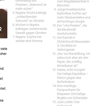
Ermordung von
zum Magdalenenfest in
Priestern: „Niemand ist
München
mehr sicher“
Junge brasilianische
Nigeria: Kirche beklagt
Katholiken hoffen auf
„schleichenden
mehr Glaubenslehre und
Genozid“ an Christen
ehrfürchtige Liturgie
Kirchen in Nigeria
Der "rote Priester", der
beklagen zunehmende
die Musikwelt
Gewalt gegen Christen
revolutionierte
Nigeria: Sophia hat
Der Karmel in
wieder eine Stimme
Christchurch/Neuseelan
d: Die Blüte im
viele
Verborgenen
hoher
„Nur zur Klarstellung: Ich
sehe mich eher als den
Papst, der zufällig
Amerikaner ist“
end
Heute, nicht morgen!
Der heilige Expeditus –
Patron gegen das
st
Aufschieben
.
Eine mächtige
tet.
Fürsprecherin für
Ehepaare: Die heilige
Birgitta von Schweden
wa.
Joan Leslie: Das
Hollywood-