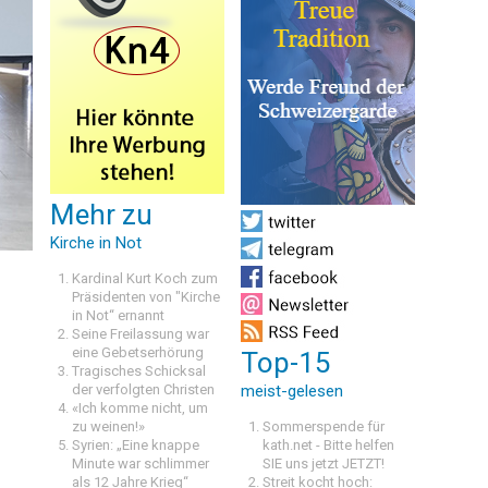
Mehr zu
Kirche in Not
Kardinal Kurt Koch zum
Präsidenten von "Kirche
in Not“ ernannt
Seine Freilassung war
eine Gebetserhörung
Top-15
Tragisches Schicksal
der verfolgten Christen
meist-gelesen
«Ich komme nicht, um
zu weinen!»
Sommerspende für
Syrien: „Eine knappe
kath.net - Bitte helfen
Minute war schlimmer
SIE uns jetzt JETZT!
als 12 Jahre Krieg“
Streit kocht hoch: