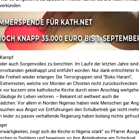
 verkünden.
n Kampf
eider auch Sorgenvolles zu berichten. Im Laufe der letzten Jahre sind 
errorbanden gekidnappt und entführt worden. Nur dank entrichteter 
 Freiheit wieder erlangen. Die Terrorgruppen sind “Boko Haram”,
Extremisten, welche vor Morden an Christen nicht zurückschrecken.
de vor kurzem eine katholische Kirche durch einen Anschlag weitgeh
äubige ihr Leben verloren. – Bekannt ist weltweit auch die
dchen. Vor allem in Norden Nigerias haben viele Menschen gar Ang
esuchen aus Angst vor Entführungen den Schulbetrieb gar nicht mehr
 leider zu passiv verhaltende Regierung haben bislang nichts gefruch
äger
erwärtigkeiten, zeigt sich die Kirche in Nigeria stark” so Pfarrer Asog
schen in Spitälern und beweisen so ihre Anteilnahme am Schicksal