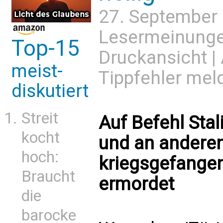
27. September
Lesermeinung
Top-15
Druckansicht
|
meist-
Tippfehler mel
diskutiert
Streit
Auf Befehl Sta
kocht
und an anderen
hoch:
kriegsgefangen
Braucht
ermordet
die
barocke