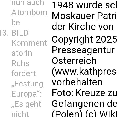
nun auch
1948 wurde sch
Atombom
Moskauer Patri
be
der Kirche von
BILD-
Copyright 2025
Komment
Presseagentur
atorin
Österreich
Ruhs
(www.kathpress
fordert
vorbehalten
„Festung
Foto: Kreuze zu
Europa“:
Gefangenen der
„Es geht
(Polen) (c) Wi
nicht