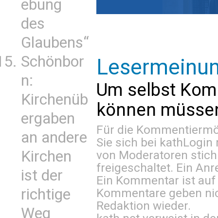
ebung
des
Glaubens“
Schönbor
Lesermeinu
n:
Um selbst Kom
Kirchenüb
können müssen 
ergaben
Für die Kommentiermög
an andere
Sie sich bei
kathLogin 
Kirchen
von Moderatoren stich
freigeschaltet. Ein Anr
ist der
Ein Kommentar ist auf
richtige
Kommentare geben nic
Redaktion wieder.
Weg