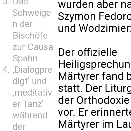
Das
wurden aber na
Schweige
Szymon Fedoro
n der
und Wodzimier
Bischöfe
zur Causa
Der offizielle
Spahn
Heiligsprechun
‚Dialogpre
Märtyrer fand 
digt‘ und
statt. Der Litu
‚meditativ
der Orthodoxie 
er Tanz’
vor. Er erinner
während
Märtyrer im Lau
der