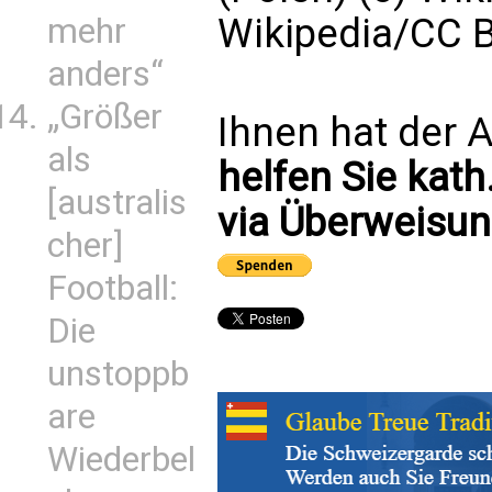
Wikipedia/CC B
mehr
anders“
„Größer
Ihnen hat der A
als
helfen Sie kath
[australis
via Überweisun
cher]
Football:
Die
unstoppb
are
Wiederbel