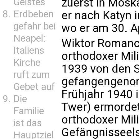
zuerst in Moska
Geistes
Erdbeben
er nach Katyn 
gefahr bei
wo er am 30. A
Neapel:
Wiktor Romano
Italiens
orthodoxer Mil
Kirche
1939 von den 
ruft zum
gefangengeno
Gebet auf
Frühjahr 1940 
Die
Twer) ermorde
Familie
orthodoxer Mili
ist das
Gefängnisseels
Hauptziel