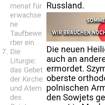
Russland.
menat für
erwachse
ne
Taufbewe
rber ein
Die neuen Heil
Die
auch an andere
Liturgie:
ermordet. Szy
das Gebet
oberste orthod
der Kirche
polnischen Arm
und Atem
den Sowjets 
des