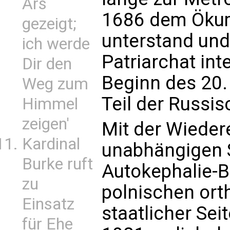
Ars
1686 dem Ökum
gezeigt;
unterstand un
ich werde
Patriarchat int
Dir den
Beginn des 20.
Weg zum
Teil der Russi
Himmel
zeigen'
Mit der Wieder
Kardinal
unabhängigen 
Burke ruft
Autokephalie-
zu
polnischen ort
Einsatz
staatlicher Sei
für Ehe