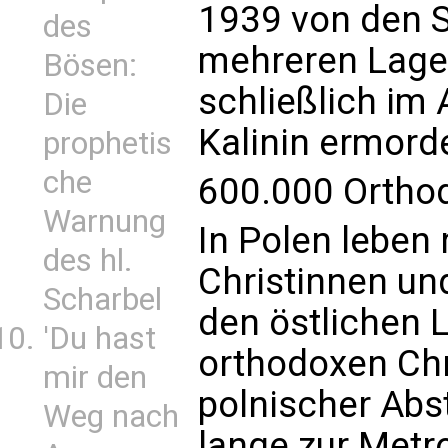
1939 von den S
des
mehreren Lage
Bösen:
schließlich im 
Die
Kalinin ermorde
prophetis
che
600.000 Orthod
Warnung
In Polen leben
des hl.
Christinnen und
Scharbel
den östlichen L
'Du hast
orthodoxen Chr
mir den
polnischer Ab
Weg nach
lange zur Metro