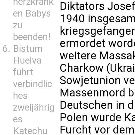
herzkrank
Diktators Josef
en Babys
1940 insgesam
zu
kriegsgefangen
beenden!
ermordet worden
Bistum
weitere Massa
Huelva
Charkow (Ukrai
führt
Sowjetunion v
verbindlic
Massenmord bis
hes
Deutschen in d
zweijährig
Polen wurde K
es
Furcht vor de
Katechu