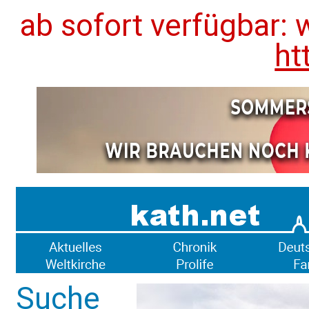
ab sofort verfügbar: 
ht
Suche