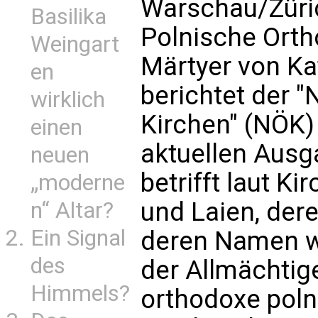
Warschau/Züric
Basilika
Polnische Orth
Weingart
Märtyer von Ka
en
berichtet der "
wirklich
Kirchen" (NÖK) 
einen
aktuellen Ausg
neuen
betrifft laut Ki
„moderne
und Laien, de
n“ Altar?
Ein Signal
deren Namen wi
des
der Allmächtige
Himmels?
orthodoxe polni