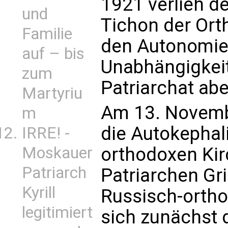
1921 verlieh d
und
Tichon der Ort
Familie
den Autonomie-
auf – bis
Unabhängigkei
zum
Patriarchat abe
Martyriu
Am 13. Novemb
m
die Autokephali
IRRE! -
Moskauer
orthodoxen Ki
Patriarch
Patriarchen Gri
Kyrill
Russisch-ortho
legitimiert
sich zunächst 