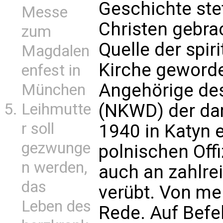
Geschichte ste
Messe
Christen gebra
zum
Quelle der spir
Magdalen
Kirche geworde
enfest in
Angehörige de
München
Leihmutte
(NKWD) der da
r soll
1940 in Katyn 
gezwunge
polnischen Off
n werden,
auch an zahlre
das
verübt. Von meh
Leben des
Rede. Auf Befe