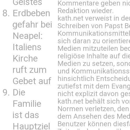
Geistes
Kommentare geben nic
Redaktion wieder.
Erdbeben
kath.net verweist in
gefahr bei
Schreiben von Papst B
Kommunikationsmittel 
Neapel:
sich daran zu orientie
Italiens
Medien mitzuteilen be
religiöse Inhalte auf 
Kirche
Medien zu setzen, sond
ruft zum
und Kommunikationsst
hinsichtlich Entscheid
Gebet auf
zutiefst mit dem Eva
Die
nicht explizit davon ge
kath.net behält sich v
Familie
Normen verletzen, den
ist das
dem Ansehen des Mediu
Benutzer können diesfa
Hauptziel