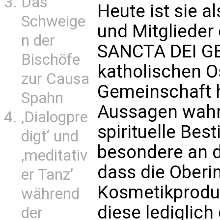
Das
Heute ist sie 
Schweige
und Mitglieder
n der
SANCTA DEI GEN
Bischöfe
katholischen Os
zur Causa
Gemeinschaft h
Spahn
Aussagen wahr
‚Dialogpre
spirituelle Be
digt‘ und
besondere an d
‚meditativ
dass die Oberi
er Tanz’
Kosmetikproduk
während
diese lediglich
der