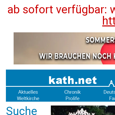
ab sofort verfügbar: 
ht
Suche