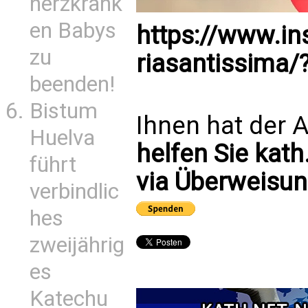
herzkrank
en Babys
https://www.i
zu
riasantissima/
beenden!
Bistum
Ihnen hat der A
Huelva
helfen Sie kath
führt
via Überweisun
verbindlic
hes
zweijährig
es
Katechu