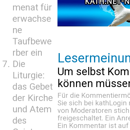
menat für
erwachse
ne
Taufbewe
rber ein
Lesermeinu
Die
Um selbst Kom
Liturgie:
können müssen 
das Gebet
Für die Kommentiermög
der Kirche
Sie sich bei
kathLogin 
und Atem
von Moderatoren stich
freigeschaltet. Ein Anr
des
Ein Kommentar ist auf