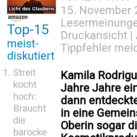
15. November 
Lesermeinung
Top-15
Druckansicht
|
meist-
Tippfehler mel
diskutiert
Streit
Kamila Rodrigu
kocht
Jahre Jahre ei
hoch:
dann entdeckte
Braucht
in eine Gemeins
die
Oberin sogar 
barocke