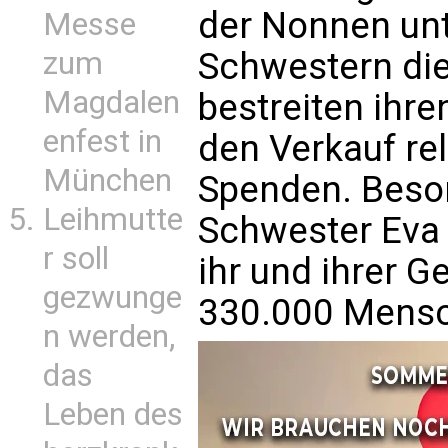
der Nonnen unt
Messe
zum
Schwestern di
Magdalen
bestreiten ihr
enfest in
den Verkauf rel
München
Spenden. Beson
Leihmutte
Schwester Eva 
r soll
ihr und ihrer G
gezwunge
330.000 Mens
n werden,
das
Leben des