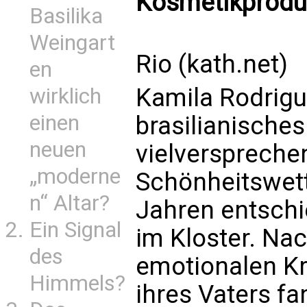
Kosmetikproduk
Basilika
Weingart
Rio (kath.net)
en
Kamila Rodrigu
wirklich
einen
brasilianisches
neuen
vielverspreche
„moderne
Schönheitswet
n“ Altar?
Jahren entschie
Ein Signal
im Kloster. Na
des
emotionalen Kr
Himmels?
ihres Vaters fa