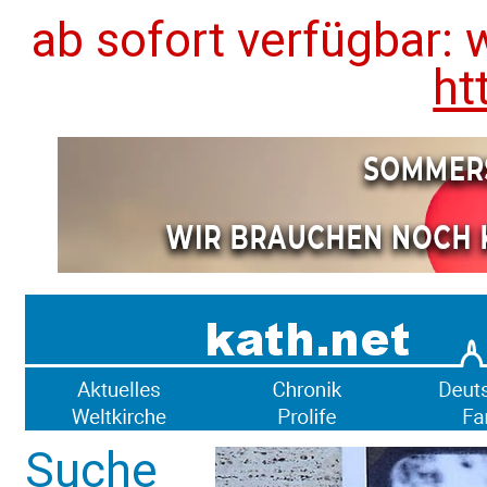
ab sofort verfügbar: 
ht
Suche