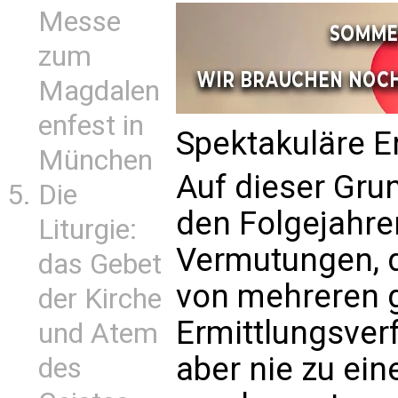
Messe
zum
Magdalen
enfest in
Spektakuläre E
München
Auf dieser Gru
Die
den Folgejahre
Liturgie:
Vermutungen, 
das Gebet
von mehreren 
der Kirche
Ermittlungsver
und Atem
aber nie zu ein
des