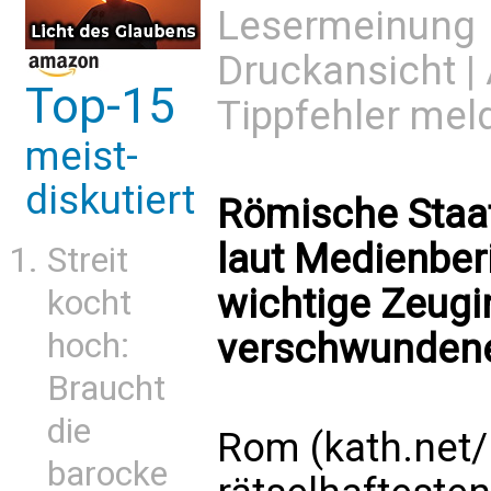
Lesermeinung
Druckansicht
|
Top-15
Tippfehler mel
meist-
diskutiert
Römische Staat
laut Medienber
Streit
wichtige Zeugi
kocht
hoch:
verschwundene
Braucht
die
Rom (kath.net/
barocke