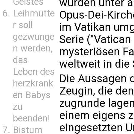
Geistes
wurden unter a
Leihmutte
Opus-Dei-Kirch
r soll
im Vatikan umg
gezwunge
Serie ("Vatican
n werden,
mysteriösen Fa
das
weltweit in die
Leben des
Die Aussagen d
herzkrank
Zeugin, die de
en Babys
zugrunde lagen
zu
einem eigens z
beenden!
eingesetzten 
Bistum