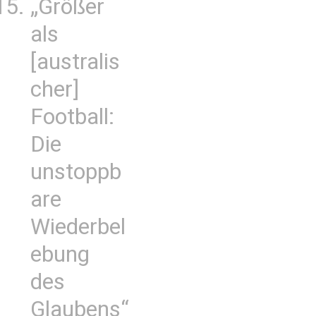
„Größer
als
[australis
cher]
Football:
Die
unstoppb
are
Wiederbel
ebung
des
Glaubens“