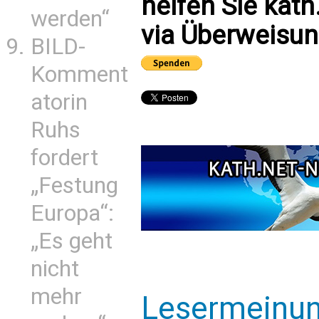
helfen Sie kath
werden“
via Überweisun
BILD-
Komment
atorin
Ruhs
fordert
„Festung
Europa“:
„Es geht
nicht
mehr
Lesermeinu