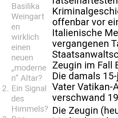
rätselhaftesten
Basilika
Kriminalgeschi
Weingart
offenbar vor 
en
Italienische Me
wirklich
vergangenen T
einen
Staatsanwaltsc
neuen
Zeugin im Fall 
„moderne
Die damals 15-j
n“ Altar?
Vater Vatikan-A
Ein Signal
verschwand 19
des
Himmels?
Die Zeugin (heu