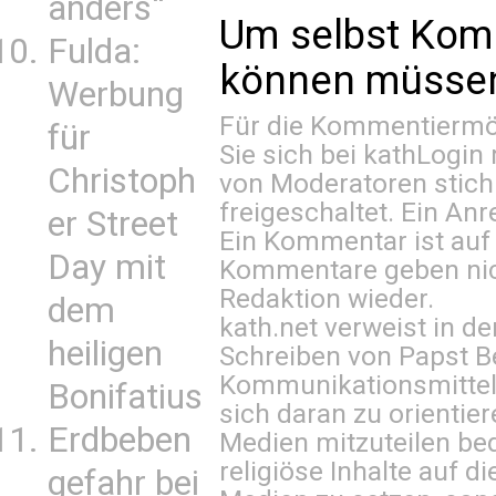
anders“
Um selbst Kom
Fulda:
können müssen 
Werbung
Für die Kommentiermög
für
Sie sich bei
kathLogin 
Christoph
von Moderatoren stich
freigeschaltet. Ein Anr
er Street
Ein Kommentar ist auf
Day mit
Kommentare geben nic
Redaktion wieder.
dem
kath.net verweist in
heiligen
Schreiben von Papst B
Kommunikationsmittel 
Bonifatius
sich daran zu orientie
Erdbeben
Medien mitzuteilen be
religiöse Inhalte auf 
gefahr bei