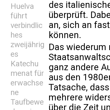
des italienisc
Huelva
überprüft. Dab
führt
an, sich an fas
verbindlic
können.
hes
zweijährig
Das wiederum r
es
Staatsanwaltsc
Katechu
ganz andere A
menat für
aus den 1980er
erwachse
Tatsache, dass
ne
mehrere widers
Taufbewe
über die Zeit u