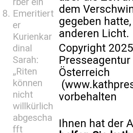
rber ein
dem Verschwind
Emeritiert
gegeben hatte,
er
anderen Licht.
Kurienkar
Copyright 2025
dinal
Presseagentur
Sarah:
„Riten
Österreich
können
(www.kathpress
nicht
vorbehalten
willkürlich
abgescha
Ihnen hat der A
fft