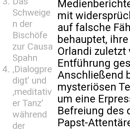
Das
Medienberichten
Schweige
mit widersprü
n der
auf falsche Fäh
Bischöfe
behauptet, ihr
zur Causa
Orlandi zuletz
Spahn
Entführung ge
‚Dialogpre
Anschließend b
digt‘ und
mysteriösen Te
‚meditativ
um eine Erpres
er Tanz’
Befreiung des 
während
Papst-Attentäre
der