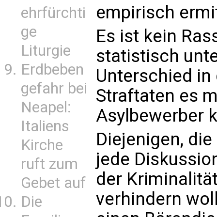
empirisch ermit
ehrfürchti
ge
Es ist kein Ra
Liturgie
statistisch unt
Erdbeben
Unterschied in 
gefahr bei
Straftaten es 
Neapel:
Asylbewerber 
Italiens
Diejenigen, die
Kirche
jede Diskussi
ruft zum
der Kriminalitä
Gebet auf
verhindern wol
Die