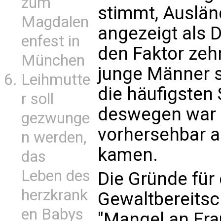
zum
stimmt, Auslän
Magdalen
angezeigt als 
enfest in
den Faktor zehn
München
junge Männer si
Leihmutte
die häufigsten 
r soll
deswegen war 
gezwunge
vorhersehbar a
n werden,
kamen.
das
Leben des
Die Gründe für
herzkrank
Gewaltbereitsch
en Babys
"Mangel an Frau