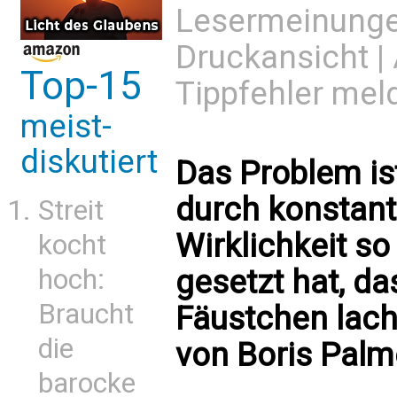
Lesermeinung
Druckansicht
|
Top-15
Tippfehler mel
meist-
diskutiert
Das Problem ist
durch konstant
Streit
Wirklichkeit so
kocht
gesetzt hat, da
hoch:
Braucht
Fäustchen lac
die
von Boris Palm
barocke