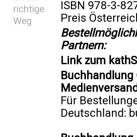
ISBN 978-3-82
richtige
Preis Österrei
Weg
Bestellmöglich
Partnern:
Link zum
kath
Buchhandlung C
Medienversand 
Für Bestellung
Deutschland:
b