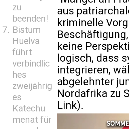
zu
aus patriarchal
beenden!
kriminelle Vor
Bistum
Beschäftigung,
Huelva
keine Perspekti
führt
logisch, dass s
verbindlic
integrieren, w
hes
abgelehnter ju
zweijährig
Nordafrika zu S
es
Link
).
Katechu
menat für