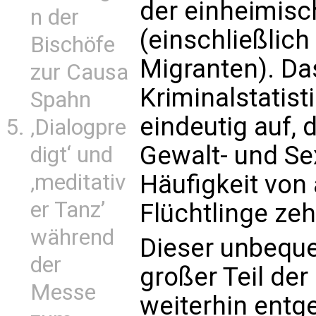
der einheimis
n der
(einschließlich
Bischöfe
Migranten). Da
zur Causa
Kriminalstatist
Spahn
eindeutig auf, 
‚Dialogpre
Gewalt- und Sex
digt‘ und
Häufigkeit von
‚meditativ
er Tanz’
Flüchtlinge zeh
während
Dieser unbeque
der
großer Teil der
Messe
weiterhin entge