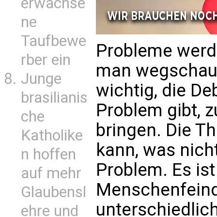
erwachse
ne
Taufbewe
Probleme werde
rber ein
man wegschaut.
Junge
wichtig, die De
brasilianis
Problem gibt, 
che
bringen. Die Th
Katholike
kann, was nicht 
n hoffen
Problem. Es is
auf mehr
Menschenfeind
Glaubensl
unterschiedlich
ehre und