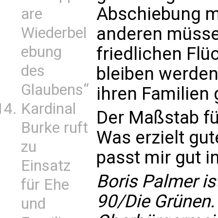
Abschiebung mi
are
anderen müsse
Wiederbel
ebung
friedlichen Flü
des
bleiben werden
Glaubens“
ihren Familien 
Kardinal
Der Maßstab für
Burke ruft
Was erzielt gut
zu
passt mir gut i
Einsatz
Boris Palmer is
für Ehe
90/Die Grünen. 
und