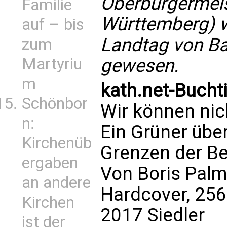
Oberbürgermeis
Familie
Württemberg) w
auf – bis
Landtag von B
zum
gewesen.
Martyriu
m
kath.net-Bucht
Schönbor
Wir können nich
n:
Ein Grüner über
Kirchenüb
Grenzen der Be
ergaben
Von Boris Palm
an andere
Hardcover, 256
Kirchen
2017 Siedler
ist der