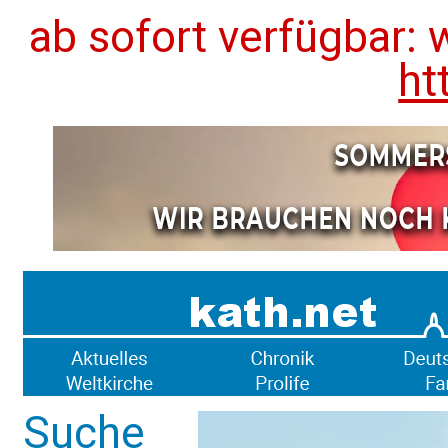
ab sofort verfügbar: 
ht
Suche