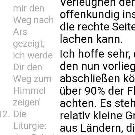
Verleugnen der
mir den
offenkundig in
Weg nach
die rechte Seit
Ars
lachen kann.
gezeigt;
Ich hoffe sehr,
ich werde
den nun vorli
Dir den
abschließen kö
Weg zum
über 90% der F
Himmel
achten. Es steh
zeigen'
Die
relativ kleine
Liturgie:
aus Ländern, d