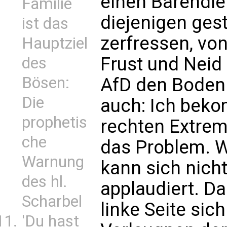
einen Bärendie
Familie
diejenigen gest
ist das
zerfressen, von
Hauptziel
Frust und Neid 
des
Bösen:
AfD den Boden 
Die
auch: Ich bekom
prophetis
rechten Extremi
che
das Problem. W
Warnung
kann sich nich
des hl.
applaudiert. Da
Scharbel
linke Seite sic
'Du hast