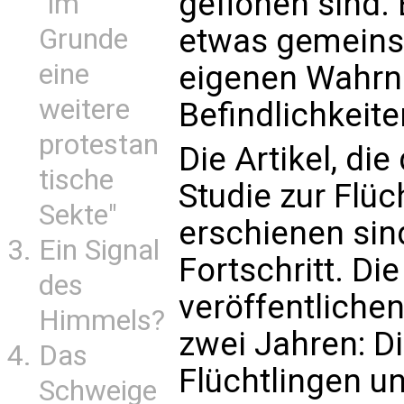
geflohen sind.
"im
etwas gemeinsa
Grunde
eine
eigenen Wahr
weitere
Befindlichkeite
protestan
Die Artikel, di
tische
Studie zur Flüc
Sekte"
erschienen sin
Ein Signal
Fortschritt. Di
des
veröffentlichen
Himmels?
zwei Jahren: Di
Das
Flüchtlingen un
Schweige