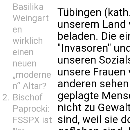
Basilika
Tübingen (kath.
Weingart
unserem Land v
en
beladen. Die e
wirklich
"Invasoren" un
einen
unseren Sozial
neuen
unsere Frauen 
„moderne
anderen sehen 
n“ Altar?
geplagte Mensc
Bischof
nicht zu Gewalt
Paprocki:
sind, weil sie 
FSSPX ist