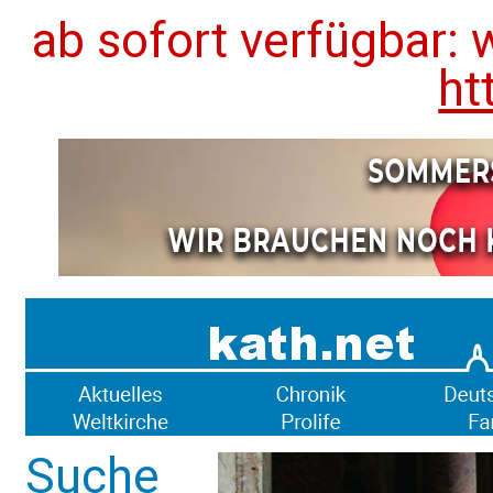
ab sofort verfügbar: 
ht
Suche