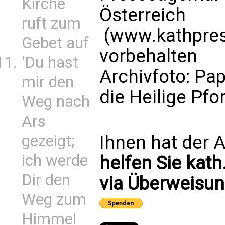
Kirche
Österreich
ruft zum
(www.kathpress
Gebet auf
vorbehalten
'Du hast
Archivfoto: Pap
mir den
die Heilige Pf
Weg nach
Ars
gezeigt;
Ihnen hat der A
ich werde
helfen Sie kath
Dir den
via Überweisun
Weg zum
Himmel