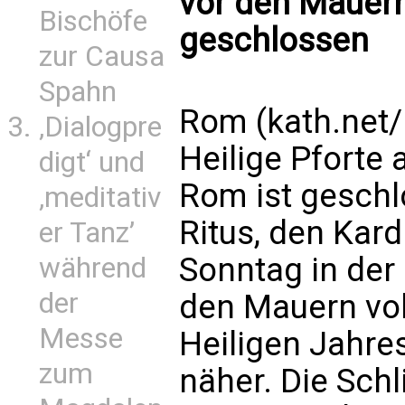
vor den Mauern
Bischöfe
geschlossen
zur Causa
Spahn
Rom (kath.net/
‚Dialogpre
Heilige Pforte 
digt‘ und
Rom ist geschl
‚meditativ
Ritus, den Kar
er Tanz’
Sonntag in der 
während
der
den Mauern vol
Messe
Heiligen Jahre
zum
näher. Die Schl