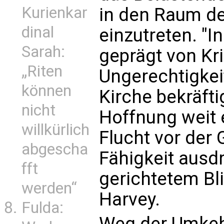
Kurienkar
in den Raum de
dinal
einzutreten. "I
Sarah:
geprägt von Kri
„Riten
Ungerechtigkeit
können
Kirche bekräftig
nicht
Hoffnung weit e
willkürlich
Flucht vor der 
abgescha
Fähigkeit ausdr
fft
gerichtetem Bl
werden“
Harvey.
Fulda:
Weg der Umkeh