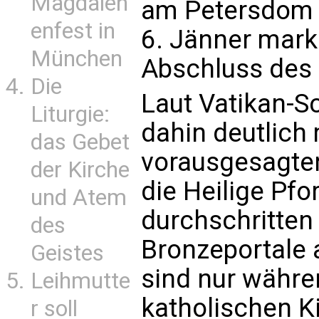
Magdalen
am Petersdom 
enfest in
6. Jänner marki
München
Abschluss des 
Die
Laut Vatikan-S
Liturgie:
dahin deutlich 
das Gebet
vorausgesagte
der Kirche
die Heilige Pf
und Atem
durchschritten
des
Bronzeportale 
Geistes
sind nur währe
Leihmutte
katholischen Ki
r soll