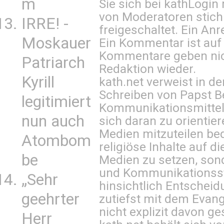
m
Sie sich bei
kathLogin 
von Moderatoren stich
IRRE! -
freigeschaltet. Ein Anr
Moskauer
Ein Kommentar ist auf
Kommentare geben nic
Patriarch
Redaktion wieder.
Kyrill
kath.net verweist in
Schreiben von Papst B
legitimiert
Kommunikationsmittel 
nun auch
sich daran zu orientie
Medien mitzuteilen be
Atombom
religiöse Inhalte auf 
be
Medien zu setzen, sond
und Kommunikationsst
„Sehr
hinsichtlich Entscheid
geehrter
zutiefst mit dem Eva
nicht explizit davon ge
Herr