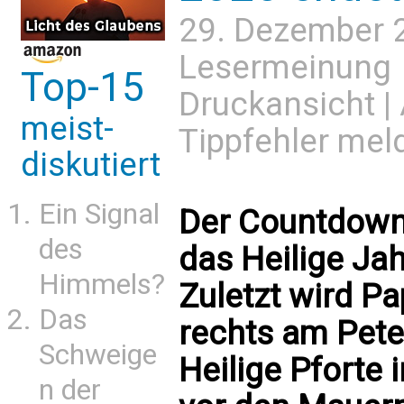
29. Dezember 
Lesermeinung
Top-15
Druckansicht
|
meist-
Tippfehler mel
diskutiert
Ein Signal
Der Countdown 
des
das Heilige Jah
Himmels?
Zuletzt wird P
Das
rechts am Pete
Schweige
Heilige Pforte 
n der