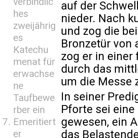
verbindlic
auf der Schwell
hes
nieder. Nach ku
zweijährig
und zog die be
es
Bronzetür von 
Katechu
zog er in einer
menat für
durch das mittl
erwachse
um die Messe z
ne
In seiner Predi
Taufbewe
Pforte sei eine 
rber ein
gewesen, ein A
Emeritiert
das Belastende
er