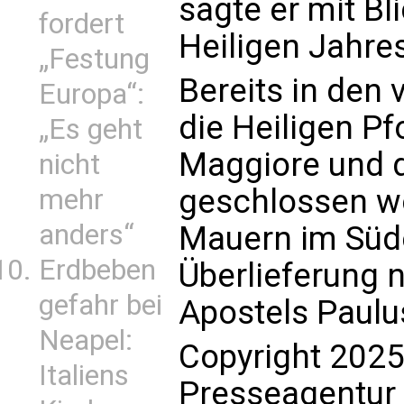
sagte er mit Bl
fordert
Heiligen Jahres
„Festung
Bereits in den
Europa“:
die Heiligen Pf
„Es geht
Maggiore und d
nicht
geschlossen wo
mehr
anders“
Mauern im Süd
Erdbeben
Überlieferung 
gefahr bei
Apostels Paulus
Neapel:
Copyright 2025
Italiens
Presseagentur