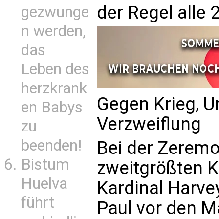
der Regel alle 
gezwunge
n werden,
das
Leben des
herzkrank
Gegen Krieg, U
en Babys
Verzweiflung
zu
beenden!
Bei der Zeremo
Bistum
zweitgrößten K
Huelva
Kardinal Harvey
führt
Paul vor den M