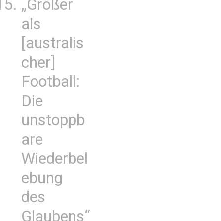
„Größer
als
[australis
cher]
Football:
Die
unstoppb
are
Wiederbel
ebung
des
Glaubens“