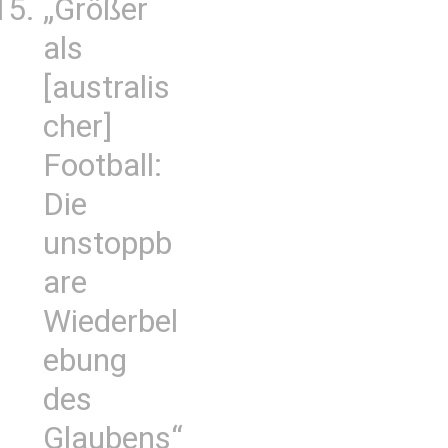
„Größer
als
[australis
cher]
Football:
Die
unstoppb
are
Wiederbel
ebung
des
Glaubens“