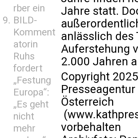
rber ein
Jahre statt. Do
BILD-
außerordentlic
Komment
anlässlich des
atorin
Auferstehung v
Ruhs
2.000 Jahren 
fordert
Copyright 2025
„Festung
Presseagentur
Europa“:
Österreich
„Es geht
(www.kathpress
nicht
vorbehalten
mehr