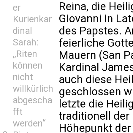
Reina, die Heil
er
Giovanni in Lat
Kurienkar
des Papstes. A
dinal
feierliche Gott
Sarah:
„Riten
Mauern (San Pa
können
Kardinal James
nicht
auch diese Hei
willkürlich
geschlossen wir
abgescha
letzte die Heil
fft
traditionell de
werden“
Höhepunkt der 