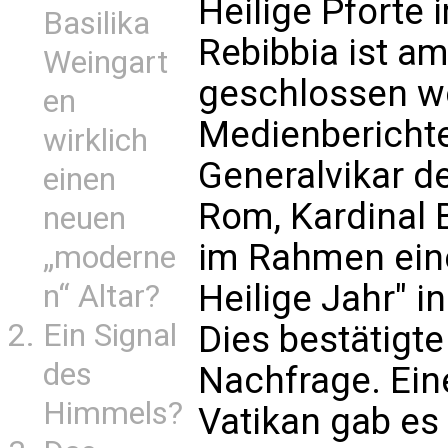
Heilige Pforte
Basilika
Rebibbia ist 
Weingart
geschlossen wo
en
Medienbericht
wirklich
Generalvikar d
einen
Rom, Kardinal 
neuen
im Rahmen eine
„moderne
Heilige Jahr" i
n“ Altar?
Ein Signal
Dies bestätigte
des
Nachfrage. Ein
Himmels?
Vatikan gab es 