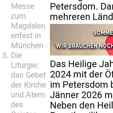
Petersdom. Da
Messe
zum
mehreren Lände
Magdalen
enfest in
München
Die
Das Heilige Ja
Liturgie:
2024 mit der Ö
das Gebet
im Petersdom 
der Kirche
Jänner 2026 mi
und Atem
des
Neben den Heil