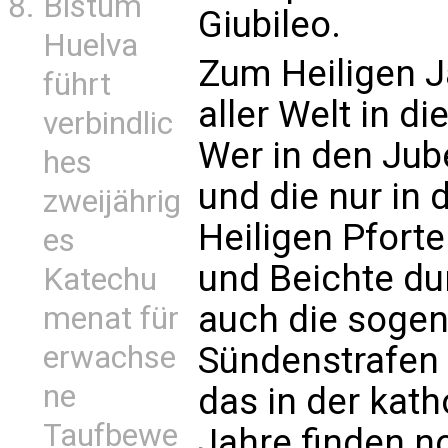
Bistum
Giubileo.
Huelva
Zum Heiligen J
führt
aller Welt in d
verbindlic
Wer in den Jub
hes
und die nur in 
zweijährig
Heiligen Pfort
es
und Beichte du
Katechu
auch die sogen
menat für
erwachse
Sündenstrafen 
ne
das in der kath
Taufbewe
Jahre finden n