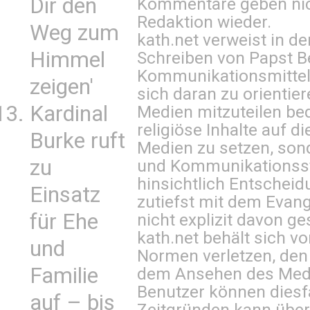
Dir den
Kommentare geben nic
Redaktion wieder.
Weg zum
kath.net verweist in
Himmel
Schreiben von Papst B
Kommunikationsmittel 
zeigen'
sich daran zu orientie
Kardinal
Medien mitzuteilen be
religiöse Inhalte auf 
Burke ruft
Medien zu setzen, sond
zu
und Kommunikationsst
hinsichtlich Entscheid
Einsatz
zutiefst mit dem Eva
für Ehe
nicht explizit davon ge
kath.net behält sich v
und
Normen verletzen, den
Familie
dem Ansehen des Mediu
Benutzer können diesfa
auf – bis
Zeitgründen kann über