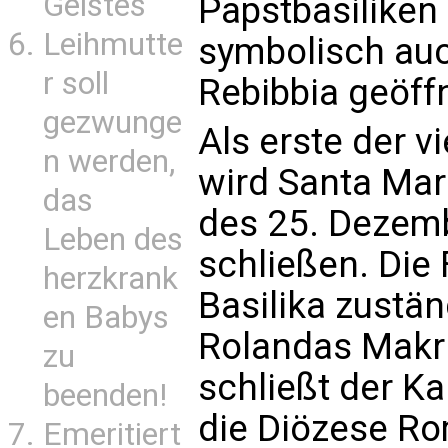
Geistes
Papstbasiliken
Leihmutte
symbolisch auc
r soll
Rebibbia geöff
gezwunge
Als erste der v
n werden,
wird Santa Ma
das
des 25. Dezemb
Leben des
schließen. Die F
herzkrank
Basilika zustän
en Babys
Rolandas Makr
zu
schließt der Ka
beenden!
die Diözese Ro
Emeritiert