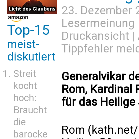
23. Dezember 
Lesermeinung
Top-15
Druckansicht
|
meist-
Tippfehler mel
diskutiert
Streit
Generalvikar d
kocht
Rom, Kardinal R
hoch:
für das Heilige
Braucht
die
Rom (kath.net
barocke