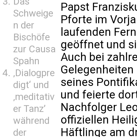
Das
Papst Franzisku
Schweige
Pforte im Vorj
n der
laufenden Fer
Bischöfe
geöffnet und si
zur Causa
Auch bei zahlr
Spahn
Gelegenheiten 
‚Dialogpre
seines Pontifi
digt‘ und
und feierte dor
‚meditativ
Nachfolger Leo 
er Tanz’
offiziellen Heil
während
Häftlinge am d
der