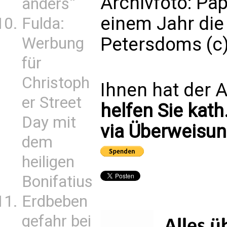
Archivfoto: Pap
anders“
einem Jahr die
Fulda:
Petersdoms (c)
Werbung
für
Christoph
Ihnen hat der A
er Street
helfen Sie kath
Day mit
via Überweisun
dem
heiligen
Bonifatius
Erdbeben
gefahr bei