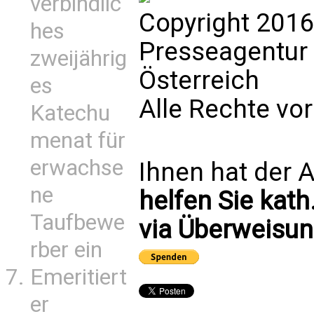
verbindlic
Copyright 2016
hes
Presseagentur
zweijährig
Österreich
es
Alle Rechte vo
Katechu
menat für
erwachse
Ihnen hat der A
ne
helfen Sie kath
Taufbewe
via Überweisun
rber ein
Emeritiert
er