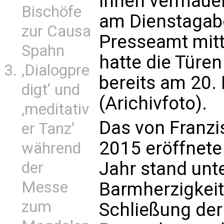
innen vermauert
Bischöfe
am Dienstagabe
zur Causa
Presseamt mitt
Spahn
hatte die Türen
‚Dialogpre
bereits am 20
digt‘ und
(Arichivfoto).
‚meditativ
Das von Franz
er Tanz’
2015 eröffnete
während
Jahr stand un
der
Messe
Barmherzigkeit
zum
Schließung der