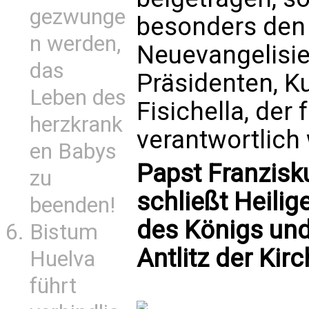
gezwunge
besonders den 
n werden,
Neuevangelisi
das
Präsidenten, K
Leben des
Fisichella, der 
herzkrank
verantwortlich 
en Babys
Papst Franzisk
zu
schließt Heilig
beenden!
des Königs und
Bistum
Antlitz der Kirc
Huelva
führt