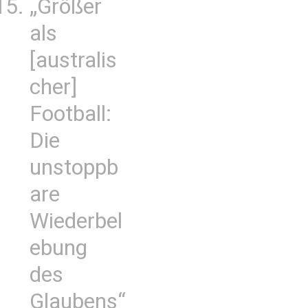
„Größer
als
[australis
cher]
Football:
Die
unstoppb
are
Wiederbel
ebung
des
Glaubens“