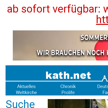
ab sofort verfügbar: 
ht
Suche