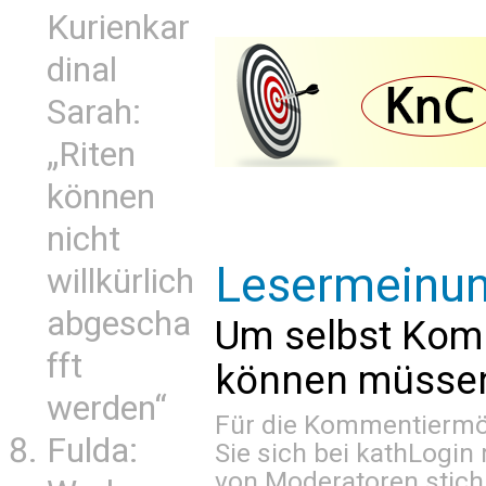
Kurienkar
dinal
Sarah:
„Riten
können
nicht
Lesermeinu
willkürlich
abgescha
Um selbst Kom
fft
können müssen 
werden“
Für die Kommentiermög
Fulda:
Sie sich bei
kathLogin 
von Moderatoren stich