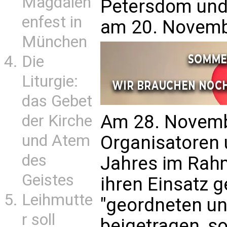
Magdalen
Petersdom und
enfest in
am 20. Novemb
München
Die
Liturgie:
das Gebet
Am 28. Novemb
der Kirche
und Atem
Organisatoren 
des
Jahres im Rahm
Geistes
ihren Einsatz g
Leihmutte
"geordneten un
r soll
beigetragen, so