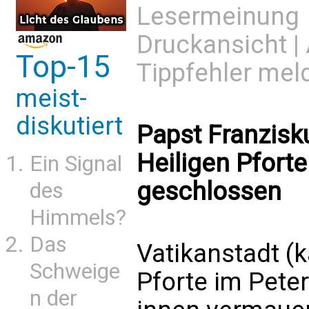
Lesermeinung
Druckansicht
|
Top-15
Tippfehler mel
meist-
diskutiert
Papst Franzisku
Heiligen Pfort
Ein Signal
geschlossen
des
Himmels?
Das
Vatikanstadt (k
Schweige
Pforte im Pete
n der