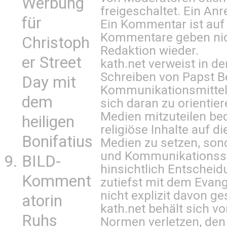
Werbung
freigeschaltet. Ein Anr
für
Ein Kommentar ist auf
Kommentare geben nic
Christoph
Redaktion wieder.
er Street
kath.net verweist in
Schreiben von Papst B
Day mit
Kommunikationsmittel 
dem
sich daran zu orientie
Medien mitzuteilen be
heiligen
religiöse Inhalte auf 
Bonifatius
Medien zu setzen, sond
und Kommunikationsst
BILD-
hinsichtlich Entscheid
Komment
zutiefst mit dem Eva
nicht explizit davon ge
atorin
kath.net behält sich v
Ruhs
Normen verletzen, den