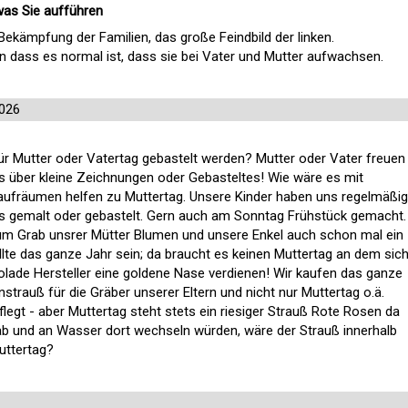
 was Sie aufführen
 Bekämpfung der Familien, das große Feindbild der linken.
n dass es normal ist, dass sie bei Vater und Mutter aufwachsen.
2026
ür Mutter oder Vatertag gebastelt werden? Mutter oder Vater freuen
s über kleine Zeichnungen oder Gebasteltes! Wie wäre es mit
ufräumen helfen zu Muttertag. Unsere Kinder haben uns regelmäßig
s gemalt oder gebastelt. Gern auch am Sonntag Frühstück gemacht.
um Grab unsrer Mütter Blumen und unsere Enkel auch schon mal ein
ollte das ganze Jahr sein; da braucht es keinen Muttertag an dem sic
lade Hersteller eine goldene Nase verdienen! Wir kaufen das ganze
trauß für die Gräber unserer Eltern und nicht nur Muttertag o.ä.
legt - aber Muttertag steht stets ein riesiger Strauß Rote Rosen da
t ab und an Wasser dort wechseln würden, wäre der Strauß innerhalb
Muttertag?