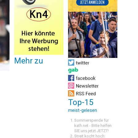
Mehr zu
Top-15
meist-gelesen
Sommerspende für
kath.net - Bitte helfen
SIE uns jetzt JETZT!
Streit kocht hoch: