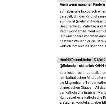
Auch wenn manchen Kindern zu
so haben alle biologisch eine
geregelt, dh. das Kind ist im
zum nicht (mehr) mitwohnende
Geschenke zu Vatertag und Mut
Patchworkfamilie freut sich ü
Schwulenpaare möchten ausdrü
basteln? Wo ist hier die Offenh
wirklich intellektuell über den 
HerrHilfDeinerKirche
15. Mai 
@Rolando - sicherlich KANN 
aber leider läuft heute alles
rein katholischen Mitarbeiter
die Mitgliedschaft in der kat
chinesischen Glauben. All das
gar katholische Erzieher Mang
Ruhrgebiet eine katholische 
Erstaunen vorstellen… aber El