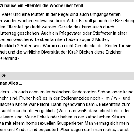
hause ein Elternteil die Woche über fehlt
n Vater und eine Mutter. In der Regel sind auch Umgangszeiten
mer wieder wochenendeweise beim Vater. Es soll ja auch die Beziehun
n Elternteil gestärkt werden. Gerade das kann auch durch
tertag geschehen. Auch ein Pflegevater oder Stiefvater in einer
ber ein Geschenk. Lesbenfamilien haben sogar 2 Mütter,
cklich 2 Väter sein. Warum da nicht Geschenke der Kinder für sie
eit und die wirkliche Diversität der Kita? Blicken diese Erzieher
Tellerrand?
2026
man Alles …
 anders . Ja auch dass im katholischen Kindergarten Schon lange keine
 mehr sind. Früher hieß es in der Stellenanzeige noch « m / w « und
holischen Kirche war Pflicht. Dann irgendwann kam « Bekenntnis zum
 sucht man heute vergeblich. (Weil man weiß, dass christliche oder
elware sind. Meine Enkelkinder haben in der katholischen Kita im
Kita mit einem homosexuellen Gruppenleiter. Man vermag sich mein
tern und Kinder sind begeistert. Aber sagen darf man nichts, sonst