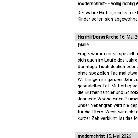
modernchrist- - völlig richtig
Der wahre Hintergrund ist die
Kinder sollen sich abgewöhne
HerrHilfDeinerKirche
16. Mai 
@alle
Frage; warum muss speziell f
sich auch im Laufe des Jahre
Sonntags Tisch decken oder a
ohne speziellen Tag mal etwa
Wir bringen im ganzen Jahr z
gebasteltes Teil. Muttertag s
die Blumenhändler und Schoko
Jahr jede Woche einen Blumens
Unser Nebengrab wird nie gepf
für die Eltern. Wenn wir nich
kurzer Zeit verblüht. Ist das 
modernchrist
15. Mai 2026