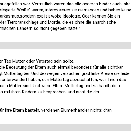
ausgefallen war. Vermutlich waren das alle anderen Kinder auch, abe
ivilegierte Weiße" waren, interessieren sie niemanden und haben kein
 Sarkasmus,sondern explizit woke Ideologie. Oder kennen Sie ein
r der Terroranschläge und Morde, die es ohne die anarchische
ischen Ländern so nicht gegeben hätte?
er Tag Mutter oder Vatertag sein sollte.
die Bedeutung der Eltern auch einmal besonders für alle sichtbar
t Muttertag bei. Und deswegen versuchen grad linke Kreise die leider
n unterwandert haben, den Muttertag abzuschaffen, weil ihnen das
rauen Mütter sind. Und wenn Eltern Muttertag anders handhaben
as mit ihren Kindern zu besprechen, und nicht die der
 ihre Eltern basteln, verdienen Blumenhändler nichts dran