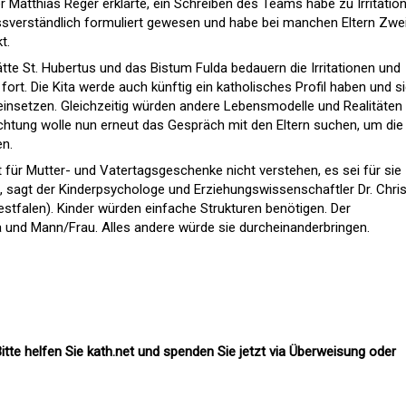
 Matthias Reger erklärte, ein Schreiben des Teams habe zu Irritatio
ssverständlich formuliert gewesen und habe bei manchen Eltern Zwei
t.
tte St. Hubertus und das Bistum Fulda bedauern die Irritationen und
fort. Die Kita werde auch künftig ein katholisches Profil haben und s
d einsetzen. Gleichzeitig würden andere Lebensmodelle und Realitäten
ichtung wolle nun erneut das Gespräch mit den Eltern suchen, um die
n.
 für Mutter- und Vatertagsgeschenke nicht verstehen, es sei für sie
d, sagt der Kinderpsychologe und Erziehungswissenschaftler Dr. Chris
tfalen). Kinder würden einfache Strukturen benötigen. Der
nd Mann/Frau. Alles andere würde sie durcheinanderbringen.
itte helfen Sie kath.net und spenden Sie jetzt via Überweisung oder