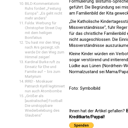
Formulierung. Bistums-Sprecher
BILD-Kommentatorin
geführt. Die Begründung sei mi
Ruhs fordert „Festung
am Familienbild der Kita geweck
Europa“: „Es geht nicht
mehr anders“
„Die Katholische Kindertagesstä
Fulda: Werbung für
Missverständnisse“, fuhr Reger 
Christopher Street Day
mit dem heiligen
für das christliche Familienbil
Bonifatius
nicht ausgeschlossen. Die Einr
'Du hast mir den Weg
Missverständnisse auszuräume
nach Ars gezeigt; ich
werde Dir den Weg zum
Kleine Kinder würden ein Verbot
Himmel zeigen'
sogar verstörend und irritieren
Kardinal Burke ruft zu
Lüdke aus Lünen (Nordrhein-Wes
Einsatz für Ehe und
Normalzustand sei Mama/Papa u
Familie auf – bis zum
Martyrium
IRRE! - Moskauer
Patriarch Kyrill legitimiert
Foto: Symbolbild
nun auch Atombombe
„Größer als
[australischer] Football:
Die unstoppbare
Wiederbelebung des
Ihnen hat der Artikel gefallen?
B
Glaubens“
Kreditkarte/Paypal!