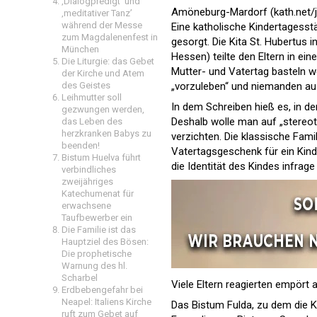
‚Dialogpredigt‘ und
Amöneburg-Mardorf (kath.net/j
‚meditativer Tanz’
während der Messe
Eine katholische Kindertagesstä
zum Magdalenenfest in
gesorgt. Die Kita St. Hubertu
München
Hessen) teilte den Eltern in e
Die Liturgie: das Gebet
Mutter- und Vatertag basteln w
der Kirche und Atem
des Geistes
„vorzuleben“ und niemanden aus
Leihmutter soll
In dem Schreiben hieß es, in de
gezwungen werden,
Deshalb wolle man auf „stereo
das Leben des
herzkranken Babys zu
verzichten. Die klassische Fami
beenden!
Vatertagsgeschenk für ein Kind
Bistum Huelva führt
die Identität des Kindes infrage 
verbindliches
zweijähriges
Katechumenat für
erwachsene
Taufbewerber ein
Die Familie ist das
Hauptziel des Bösen:
Die prophetische
Warnung des hl.
Scharbel
Viele Eltern reagierten empört 
Erdbebengefahr bei
Neapel: Italiens Kirche
Das Bistum Fulda, zu dem die K
ruft zum Gebet auf