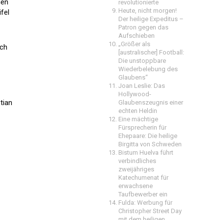
nen
revolutionierte
Heute, nicht morgen!
fel
Der heilige Expeditus –
Patron gegen das
Aufschieben
„Größer als
ich
[australischer] Football:
Die unstoppbare
Wiederbelebung des
Glaubens“
Joan Leslie: Das
Hollywood-
tian
Glaubenszeugnis einer
echten Heldin
Eine mächtige
Fürsprecherin für
Ehepaare: Die heilige
Birgitta von Schweden
Bistum Huelva führt
verbindliches
zweijähriges
Katechumenat für
erwachsene
Taufbewerber ein
Fulda: Werbung für
Christopher Street Day
mit dem heiligen