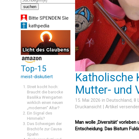
Top-15
Katholische K
meist-diskutiert
Mutter- und
Streit kocht hoch:
Braucht die barocke
Basilika Weingarten
15. Mai 2026 in
Deutschland
, 8
wirklich einen neuen
Druckansicht
|
Artikel versende
„modernen“ Altar?
Ein Signal des
Himmels?
Man wolle ‚Diversität‘ vorleben
Das Schweigen der
Entscheidung. Das Bistum Fulda 
Bischöfe zur Causa
Spahn