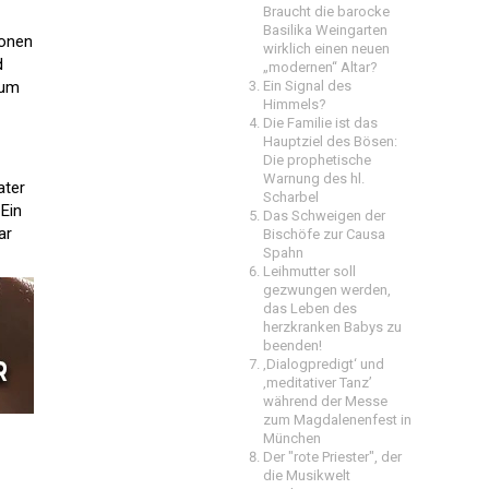
Braucht die barocke
Basilika Weingarten
ionen
wirklich einen neuen
d
„modernen“ Altar?
zum
Ein Signal des
Himmels?
Die Familie ist das
Hauptziel des Bösen:
Die prophetische
Warnung des hl.
ater
Scharbel
 Ein
Das Schweigen der
ar
Bischöfe zur Causa
Spahn
Leihmutter soll
gezwungen werden,
das Leben des
herzkranken Babys zu
beenden!
‚Dialogpredigt‘ und
‚meditativer Tanz’
während der Messe
zum Magdalenenfest in
München
Der "rote Priester", der
die Musikwelt