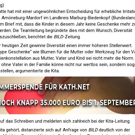
g)
tte hat mit einer ungewöhnlichen Entscheidung für erhebliche Irritat
s in Amöneburg-Mardorf im Landkreis Marburg-Biedenkopf (Bundeslan
inem Brief mit, dass die Kinder in diesem Jahr keine Geschenke mehr 
erden. Die Teamleitung begründete dies mit dem Wunsch, Diversität
zuschließen, berichtet die
BILD
-Zeitung.
r heutigen Zeit gewinne Diversität einen immer höheren Stellenwert.
type Geschenke“ wie Blumen für die Mutter oder Werkzeug für den V
lienkonstellation aus Mutter, Vater und Kind sei nicht mehr die Norm.
 ohne Vater in der Familie könne nicht nur wertlos sein, sondern sog
stellen, argumentierte die Kita.
auf das Schreiben und meldeten sich zahlreich bei der Kita-Leitung.
ita gehört, distanzierte sich auf Anfrage von
BILD
deutlich von der