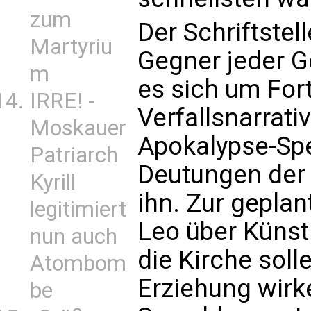
zum
Der Schriftstel
Martyriu
Gegner jeder G
m
es sich um Fort
IRRE! -
Verfallsnarrati
Moskauer
Apokalypse-Spe
Patriarch
Deutungen der
Kyrill
ihn. Zur geplan
legitimiert
Leo über Künstl
nun auch
die Kirche soll
Atombom
Erziehung wirk
be