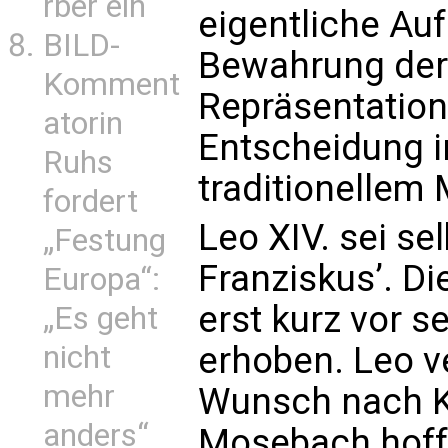
rber ein
eigentliche Auf
BILD-
Bewahrung der 
Komment
Repräsentation 
atorin
Entscheidung in
Ruhs
traditionellem
fordert
Leo XIV. sei se
„Festung
Franziskus’. D
Europa“:
erst kurz vor 
„Es geht
nicht
erhoben. Leo v
mehr
Wunsch nach Ko
anders“
Mosebach hofft