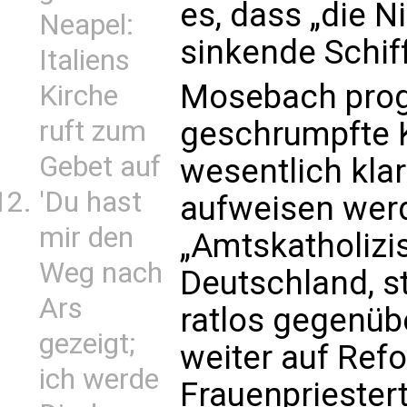
es, dass „die N
Neapel:
sinkende Schif
Italiens
Mosebach progn
Kirche
ruft zum
geschrumpfte K
Gebet auf
wesentlich klar
'Du hast
aufweisen werd
mir den
„Amtskatholizi
Weg nach
Deutschland, 
Ars
ratlos gegenüb
gezeigt;
weiter auf Ref
ich werde
Frauenpriestert