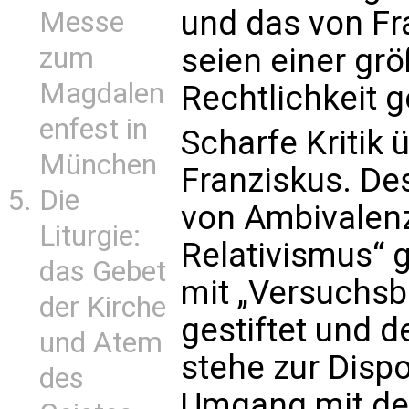
und das von Fr
Messe
zum
seien einer gr
Magdalen
Rechtlichkeit 
enfest in
Scharfe Kritik
München
Franziskus. De
Die
von Ambivalenz
Liturgie:
Relativismus“ 
das Gebet
mit „Versuchsb
der Kirche
gestiftet und d
und Atem
stehe zur Disp
des
Umgang mit de