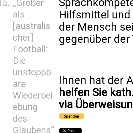
Sprachkompete
„Größer
Hilfsmittel und
als
[australis
der Mensch sei
cher]
gegenüber der
Football:
Die
unstoppb
Ihnen hat der A
are
helfen Sie kath
Wiederbel
via Überweisun
ebung
des
Glaubens“