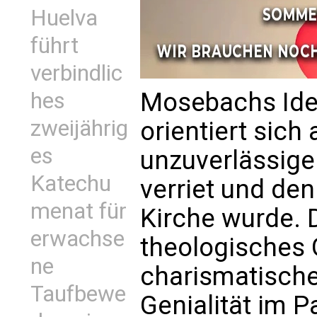
Huelva
führt
verbindlic
Mosebachs Ide
hes
zweijährig
orientiert sich
es
unzuverlässige
Katechu
verriet und de
menat für
Kirche wurde. 
erwachse
theologisches 
ne
charismatische
Taufbewe
Genialität im P