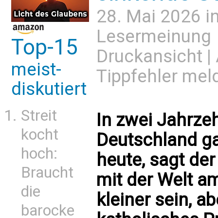
28. Mai 2026 i
Lesermeinung
Top-15
Druckansicht
|
meist-
Tippfehler mel
diskutiert
Streit
In zwei Jahrze
kocht
Deutschland g
hoch:
heute, sagt der
Braucht
mit der Welt a
die
kleiner sein, ab
barocke