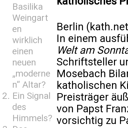
katholisches Pr
Basilika
Weingart
Berlin (kath.net
en
In einem ausfü
wirklich
Welt am Sonnt
einen
Schriftsteller 
neuen
Mosebach Bilan
„moderne
katholischen K
n“ Altar?
Ein Signal
Preisträger äuß
des
von Papst Franz
Himmels?
vorsichtig zu P