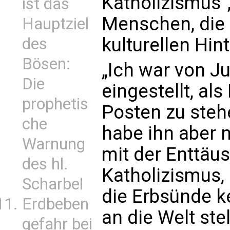
Katholizismus“
ist das
Menschen, die 
Hauptziel
kulturellen Hin
des
Bösen:
„Ich war von J
Die
eingestellt, al
prophetis
Posten zu steh
che
habe ihn aber ni
Warnung
mit der Enttäu
des hl.
Katholizismus,
Scharbel
die Erbsünde k
Erdbeben
an die Welt ste
gefahr bei