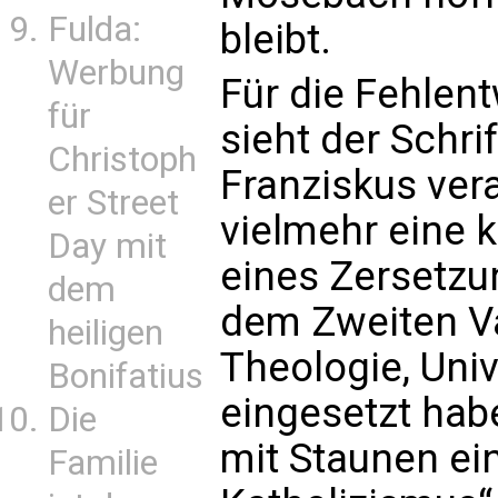
Fulda:
bleibt.
Werbung
Für die Fehlent
für
sieht der Schrif
Christoph
Franziskus vera
er Street
vielmehr eine 
Day mit
eines Zersetzu
dem
dem Zweiten Va
heiligen
Theologie, Uni
Bonifatius
eingesetzt hab
Die
mit Staunen ei
Familie