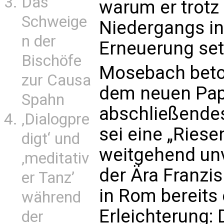
Das
warum er trotz
Schweige
Niedergangs in
n der
Erneuerung set
Bischöfe
Mosebach beton
zur Causa
dem neuen Pap
Spahn
abschließendes 
‚Dialogpre
sei eine „Riesen
digt‘ und
weitgehend un
‚meditativ
der Ära Franzi
er Tanz’
in Rom bereits
während
Erleichterung: 
der