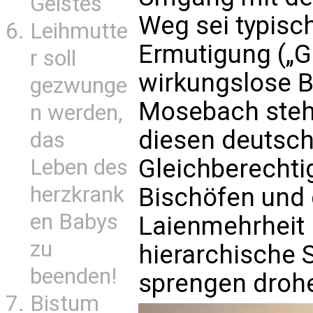
Geistes
Weg sei typisc
Leihmutte
Ermutigung („Ge
r soll
wirkungslose 
gezwunge
Mosebach steht
n werden,
diesen deutsc
das
Gleichberechti
Leben des
herzkrank
Bischöfen und
en Babys
Laienmehrheit k
zu
hierarchische S
beenden!
sprengen droh
Bistum