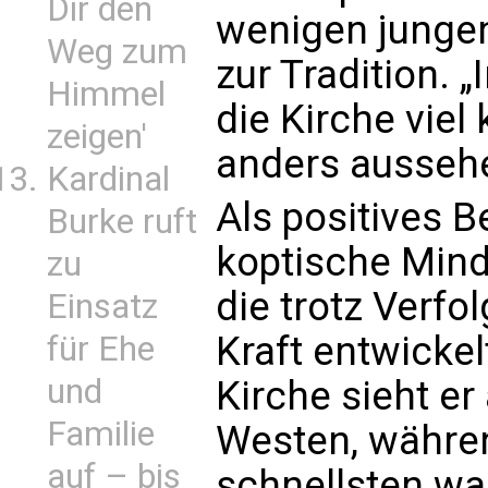
Dir den
wenigen jungen
Weg zum
zur Tradition. 
Himmel
die Kirche viel 
zeigen'
anders aussehe
Kardinal
Als positives B
Burke ruft
koptische Mind
zu
die trotz Verfo
Einsatz
Kraft entwicke
für Ehe
und
Kirche sieht er
Familie
Westen, währen
auf – bis
schnellsten wa