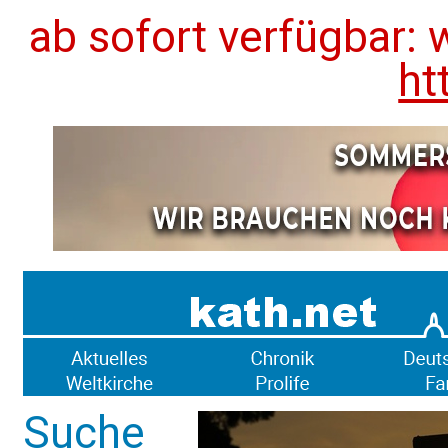
ab sofort verfügbar: 
ht
Suche