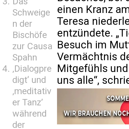
Das
einen Kranz am
Schweige
Teresa niederl
n der
entzündete. „T
Bischöfe
Besuch im Mutt
zur Causa
Vermächtnis de
Spahn
Mitgefühls und 
‚Dialogpre
uns alle“, schri
digt‘ und
‚meditativ
er Tanz’
während
der