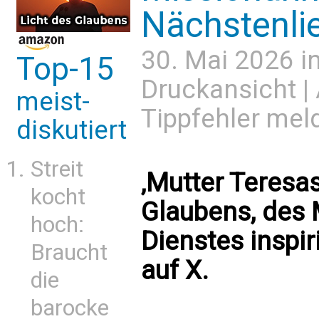
Nächstenli
30. Mai 2026 i
Top-15
Druckansicht
|
meist-
Tippfehler mel
diskutiert
Streit
‚Mutter Teresa
kocht
Glaubens, des 
hoch:
Dienstes inspiri
Braucht
auf X.
die
barocke