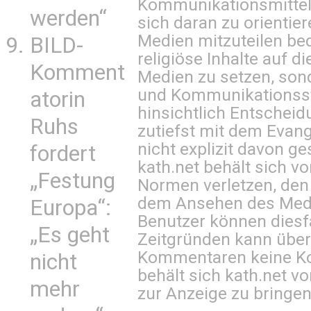
Kommunikationsmittel 
werden“
sich daran zu orientie
Medien mitzuteilen be
BILD-
religiöse Inhalte auf 
Komment
Medien zu setzen, sond
und Kommunikationsst
atorin
hinsichtlich Entscheid
Ruhs
zutiefst mit dem Eva
nicht explizit davon ge
fordert
kath.net behält sich v
„Festung
Normen verletzen, den
dem Ansehen des Mediu
Europa“:
Benutzer können diesfa
„Es geht
Zeitgründen kann über
Kommentaren keine Ko
nicht
behält sich kath.net vo
mehr
zur Anzeige zu bringen