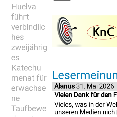
Huelva
führt
verbindlic
hes
zweijährig
es
Katechu
Lesermeinu
menat für
Alanus
31. Mai 2026
erwachse
Vielen Dank für den F
ne
Vieles, was in der Wel
Taufbewe
unseren Medien nich