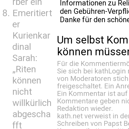
rber ein
Informationen zu Rel
den Gebühren-Verpfli
Emeritiert
Danke für den schöne
er
Kurienkar
Um selbst Kom
dinal
können müssen 
Sarah:
Für die Kommentiermög
„Riten
Sie sich bei
kathLogin 
von Moderatoren stich
können
freigeschaltet. Ein Anr
nicht
Ein Kommentar ist auf
Kommentare geben nic
willkürlich
Redaktion wieder.
abgescha
kath.net verweist in
Schreiben von Papst B
fft