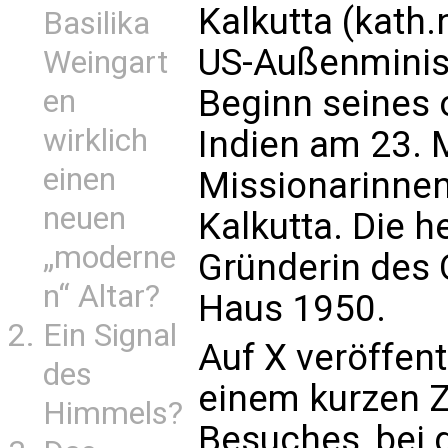
Kalkutta (kath.
Basilika
US-Außenminis
Weingart
Beginn seines o
en
wirklich
Indien am 23. 
einen
Missionarinnen
neuen
Kalkutta. Die h
„moderne
Gründerin des 
n“ Altar?
Haus 1950.
Ein Signal
Auf X veröffent
des
einem kurzen 
Himmels?
Besuches, bei 