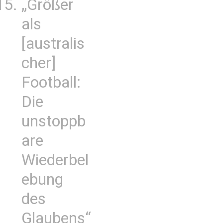
„Größer
als
[australis
cher]
Football:
Die
unstoppb
are
Wiederbel
ebung
des
Glaubens“