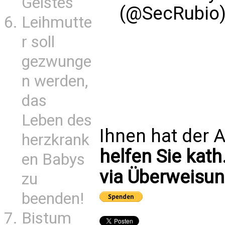
Geistes
(@SecRubio
Leihmutte
r soll
gezwunge
n werden,
das
Leben des
Ihnen hat der A
herzkrank
helfen Sie kath
en Babys
via Überweisun
zu
beenden!
Bistum