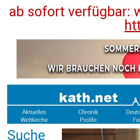
ab sofort verfügbar: 
ht
Suche