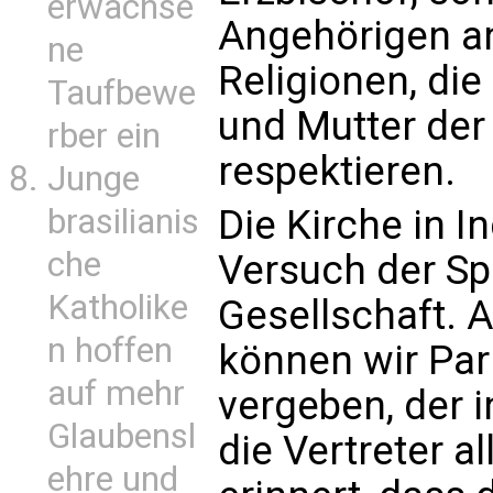
erwachse
Angehörigen a
ne
Religionen, die
Taufbewe
und Mutter de
rber ein
respektieren.
Junge
Die Kirche in In
brasilianis
che
Versuch der Sp
Katholike
Gesellschaft. 
n hoffen
können wir Pa
auf mehr
vergeben, de
Glaubensl
die Vertreter a
ehre und