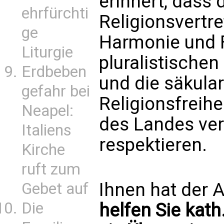
erinnert, dass 
ehrfürchti
Religionsvertre
ge
Harmonie und F
Liturgie
pluralistischen
Erdbeben
und die säkula
gefahr bei
Religionsfreihe
Neapel:
des Landes ver
Italiens
respektieren.
Kirche
ruft zum
Ihnen hat der A
Gebet auf
Die
helfen Sie kath