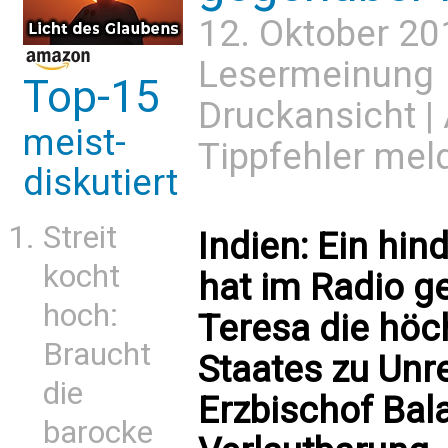
12. Oktober 20
Lesermeinung
Top-15
Druckansicht
|
meist-
Tippfehler mel
diskutiert
Streit
Indien: Ein hin
kocht
hat im Radio g
hoch:
Teresa die höc
Braucht
Staates zu Unre
die
Erzbischof Bala 
barocke