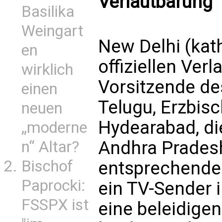
Verlautbarung
Basilika
Weingart
New Delhi (kath
en
offiziellen Verl
wirklich
Vorsitzende de
einen
Telugu, Erzbis
neuen
Hydearabad, di
„moderne
Andhra Prades
n“ Altar?
Bischof
entsprechend
Paprocki:
ein TV-Sender 
FSSPX ist
eine beleidige