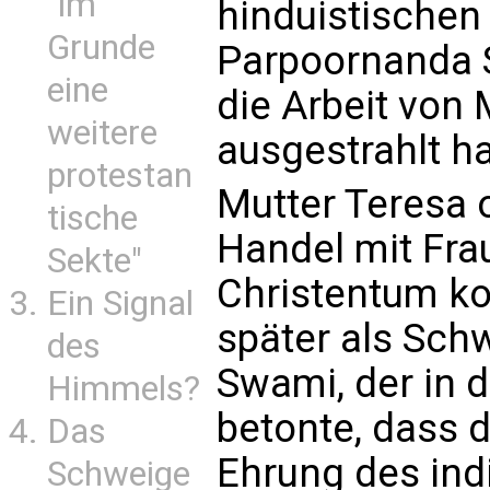
"im
hinduistischen
Grunde
Parpoornanda S
eine
die Arbeit von 
weitere
ausgestrahlt ha
protestan
Mutter Teresa 
tische
Handel mit Frau
Sekte"
Christentum kon
Ein Signal
später als Schw
des
Swami, der in
Himmels?
betonte, dass 
Das
Ehrung des ind
Schweige