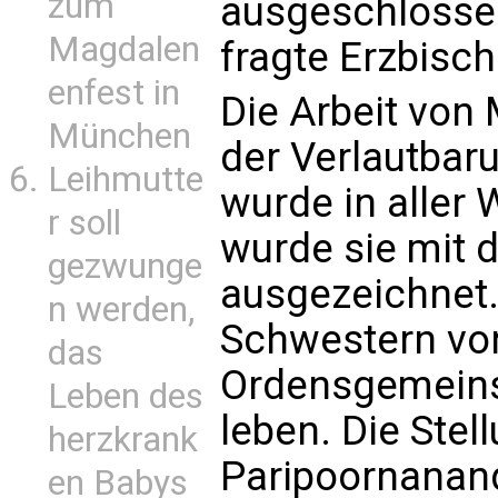
zum
ausgeschlosse
Magdalen
fragte Erzbisch
enfest in
Die Arbeit von 
München
der Verlautbaru
Leihmutte
wurde in aller
r soll
wurde sie mit 
gezwunge
ausgezeichnet.
n werden,
Schwestern von
das
Ordensgemeins
Leben des
leben. Die Ste
herzkrank
Paripoornanan
en Babys