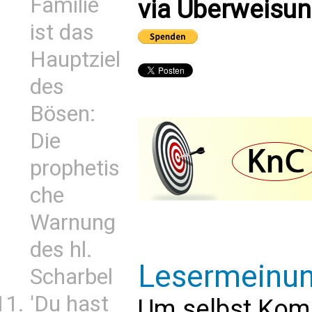
Familie
via Überweisun
ist das
Hauptziel
des
Bösen:
Die
prophetis
che
Warnung
des hl.
Lesermeinu
Scharbel
'Du hast
Um selbst Kom