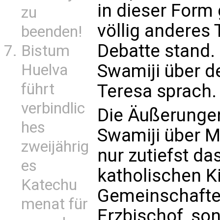
in dieser Form 
zu
völlig anderes
beenden!
Debatte stand. 
Bistum
Swamiji über d
Huelva
führt
Teresa sprach.
verbindlic
Die Äußerung
hes
Swamiji über M
zweijährig
nur zutiefst d
es
katholischen Ki
Katechu
Gemeinschaften 
menat für
Erzbischof, so