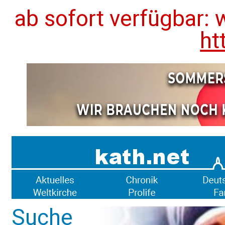
ab sofort verfügbar: 
ht
Suche