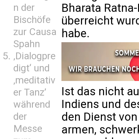
Bharata Ratna-
n der
überreicht wur
Bischöfe
zur Causa
habe.
Spahn
‚Dialogpre
digt‘ und
‚meditativ
Ist das nicht 
er Tanz’
Indiens und de
während
den Dienst von
der
armen, schwerk
Messe