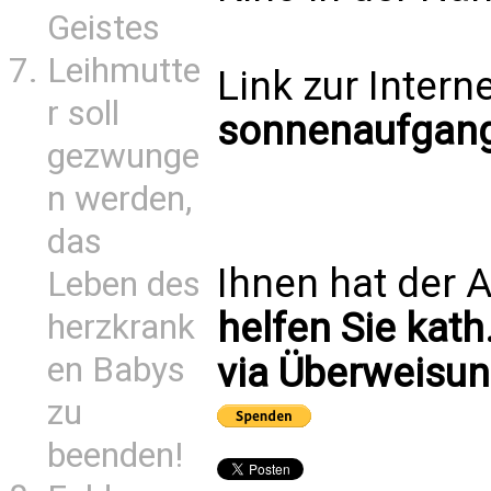
Geistes
Leihmutte
Link zur Interne
r soll
sonnenaufgang
gezwunge
n werden,
das
Ihnen hat der A
Leben des
helfen Sie kath
herzkrank
en Babys
via Überweisun
zu
beenden!