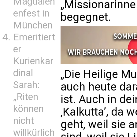
Magdalen
„Missionarinne
enfest in
begegnet.
München
Emeritiert
er
Kurienkar
dinal
„Die Heilige Mu
Sarah:
auch heute dara
„Riten
ist. Auch in dei
können
‚Kalkutta’, da
nicht
geht, weil sie 
willkürlich
sind, weil sie 