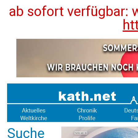
ab sofort verfügbar: 
ht
Suche