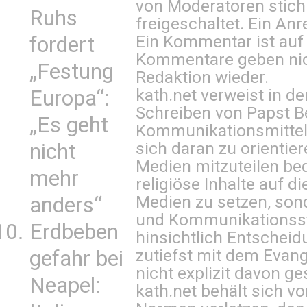
von Moderatoren stich
Ruhs
freigeschaltet. Ein Anr
Ein Kommentar ist auf
fordert
Kommentare geben nic
„Festung
Redaktion wieder.
kath.net verweist in
Europa“:
Schreiben von Papst B
„Es geht
Kommunikationsmittel 
sich daran zu orientie
nicht
Medien mitzuteilen be
mehr
religiöse Inhalte auf 
Medien zu setzen, sond
anders“
und Kommunikationsst
Erdbeben
hinsichtlich Entscheid
zutiefst mit dem Eva
gefahr bei
nicht explizit davon ge
Neapel:
kath.net behält sich v