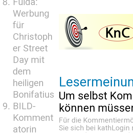
Fulda:
Werbung
für
Christoph
er Street
Day mit
dem
Lesermeinu
heiligen
Bonifatius
Um selbst Kom
BILD-
können müssen 
Komment
Für die Kommentiermög
Sie sich bei
kathLogin 
atorin