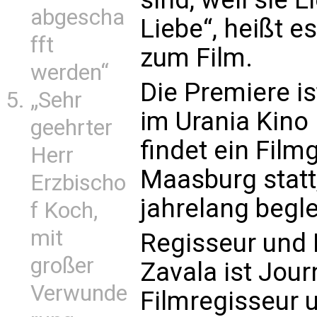
abgescha
Liebe“, heißt e
fft
zum Film.
werden“
Die Premiere is
„Sehr
im Urania Kino
geehrter
findet ein Film
Herr
Maasburg statt
Erzbischo
jahrelang begle
f Koch,
mit
Regisseur und
großer
Zavala ist Journ
Verwunde
Filmregisseur 