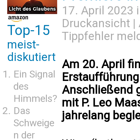
17. April 2023 
Druckansicht
|
Top-15
Tippfehler mel
meist-
diskutiert
Am 20. April f
Ein Signal
Erstaufführung 
des
Anschließend g
Himmels?
mit P. Leo Maa
Das
jahrelang begle
Schweige
n der