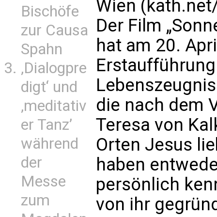
Wien (kath.net/
Bischöfe
Der Film „Sonn
zur Causa
hat am 20. Apr
Spahn
Erstaufführung 
‚Dialogpre
Lebenszeugnis
digt‘ und
die nach dem Vo
‚meditativ
Teresa von Kal
er Tanz’
Orten Jesus li
während
der
haben entwede
Messe
persönlich ken
zum
von ihr gegrün