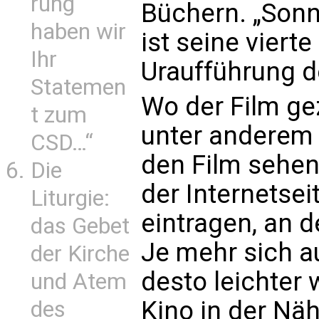
rung
Büchern. „Sonn
haben wir
ist seine viert
Ihr
Uraufführung d
Statemen
Wo der Film ge
t zum
unter anderem
CSD…“
den Film sehen
Die
der Internetsei
Liturgie:
eintragen, an d
das Gebet
Je mehr sich a
der Kirche
desto leichter w
und Atem
Kino in der Näh
des