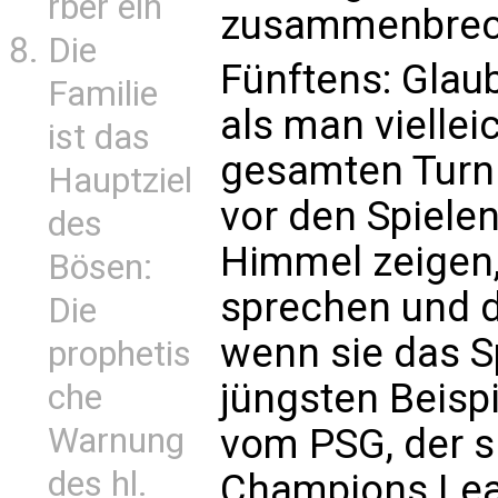
rber ein
zusammenbrec
Die
Fünftens: Glaub
Familie
als man vielle
ist das
gesamten Turnie
Hauptziel
vor den Spiele
des
Himmel zeigen, 
Bösen:
sprechen und 
Die
wenn sie das Sp
prophetis
jüngsten Beisp
che
Warnung
vom PSG, der 
des hl.
Champions Leag