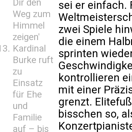
Dir den
sei er einfach.
Weg zum
Weltmeisterscha
Himmel
zwei Spiele hi
zeigen'
die einem Halb
Kardinal
sprinten wieder
Burke ruft
Geschwindigkei
zu
kontrollieren 
Einsatz
mit einer Präzi
für Ehe
grenzt. Elitefu
und
bisschen so, a
Familie
Konzertpianist
auf – bis