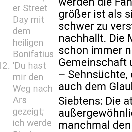
werden die Fans
er Street
größer ist als s
Day mit
schwer zu vers
dem
nachhallt. Die
heiligen
schon immer n
Bonifatius
Gemeinschaft 
'Du hast
– Sehnsüchte, 
mir den
auch dem Glau
Weg nach
Ars
Siebtens: Die a
gezeigt;
außergewöhnlic
ich werde
manchmal den 