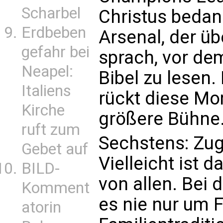
Scharbel
Christus bedan
Erdbeben
Arsenal, der ü
gefahr bei
sprach, vor de
Neapel:
Bibel zu lesen.
Italiens
rückt diese Mo
Kirche
größere Bühne
ruft zum
Sechstens: Zuge
Gebet auf
Vielleicht ist d
BILD-
von allen. Bei 
Komment
es nie nur um 
atorin