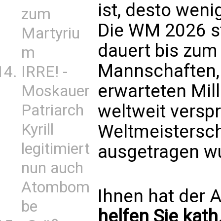
ist, desto weni
zum
Die WM 2026 st
Martyriu
dauert bis zum 
m
Mannschaften,
IRRE! -
erwarteten Mil
Moskauer
weltweit verspr
Patriarch
Kyrill
Weltmeistersch
legitimiert
ausgetragen w
nun auch
Atombom
Ihnen hat der A
be
helfen Sie kath