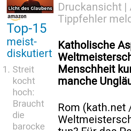
Druckansicht
|
Tippfehler mel
Top-15
meist-
Katholische As
diskutiert
Weltmeisterscha
Menschheit kurz
Streit
manche Ungläu
kocht
hoch:
Braucht
Rom (kath.net /
die
Weltmeistersch
barocke