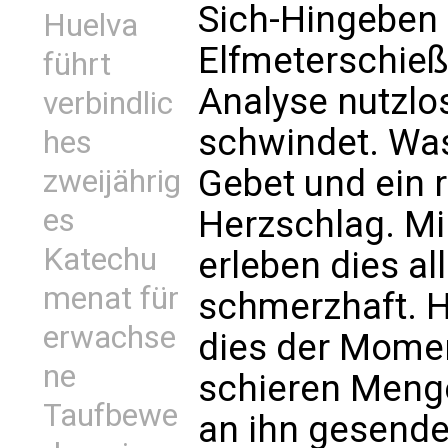
Sich-Hingeben 
Huelva
Elfmeterschieß
führt
Analyse nutzlos
verbindlic
schwindet. Was 
hes
Gebet und ein 
zweijährig
es
Herzschlag. Mi
Katechu
erleben dies all
menat für
schmerzhaft. H
erwachse
dies der Momen
ne
schieren Menge
Taufbewe
an ihn gesende