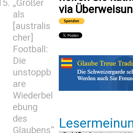
„Größer
via Überweisun
als
[australis
cher]
Football:
Die
unstoppb
are
Wiederbel
ebung
des
Lesermeinu
Glaubens“