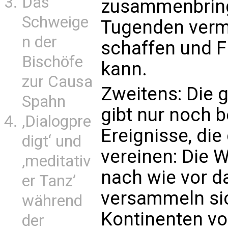
Das
zusammenbring
Schweige
Tugenden vermi
n der
schaffen und F
Bischöfe
kann.
zur Causa
Zweitens: Die 
Spahn
gibt nur noch
‚Dialogpre
Ereignisse, die
digt‘ und
vereinen: Die 
‚meditativ
nach wie vor d
er Tanz’
versammeln si
während
Kontinenten vo
der