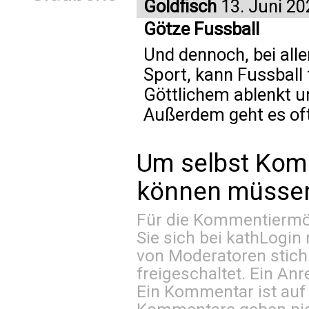
Goldfisch
13. Juni 20
Götze Fussball
Und dennoch, bei all
Sport, kann Fussball 
Göttlichem ablenkt un
Außerdem geht es oft
Um selbst Kom
können müssen 
Für die Kommentiermög
Sie sich bei
kathLogin 
von Moderatoren stich
freigeschaltet. Ein Anr
Ein Kommentar ist auf