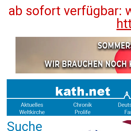
ab sofort verfügbar: 
ht
Suche