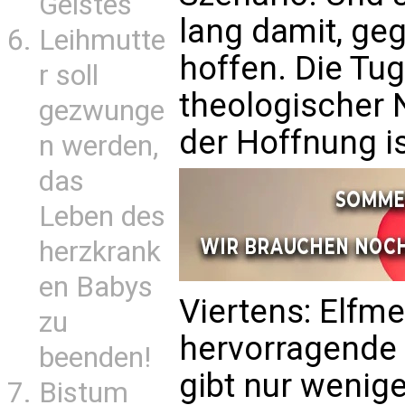
Geistes
lang damit, ge
Leihmutte
hoffen. Die Tu
r soll
theologischer N
gezwunge
der Hoffnung is
n werden,
das
Leben des
herzkrank
en Babys
Viertens: Elfm
zu
hervorragende 
beenden!
gibt nur wenige
Bistum