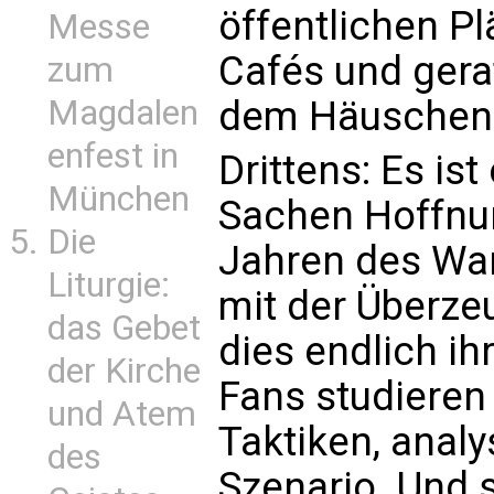
öffentlichen Pl
Messe
Cafés und gera
zum
Magdalen
dem Häuschen 
enfest in
Drittens: Es ist
München
Sachen Hoffnun
Die
Jahren des War
Liturgie:
mit der Überze
das Gebet
dies endlich ih
der Kirche
Fans studieren 
und Atem
Taktiken, anal
des
Szenario. Und 