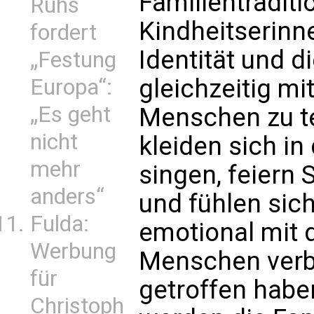
Familientraditi
Ruhs
Kindheitserinn
fordert
Identität und d
„Festung
gleichzeitig mi
Europa“:
„Es geht
Menschen zu t
nicht
kleiden sich in
mehr
singen, feiern 
anders“
und fühlen sic
Fulda:
emotional mit 
Werbung
Menschen verbu
für
getroffen habe
Christoph