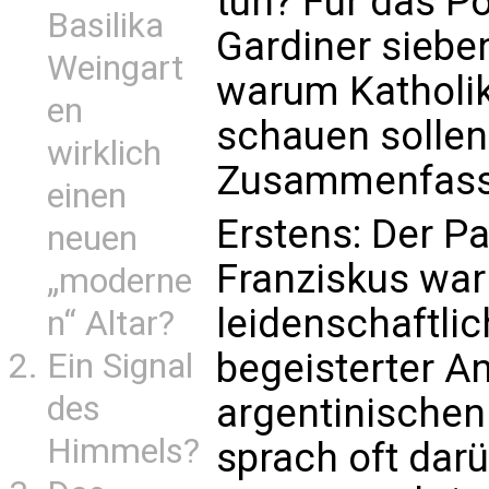
tun? Für das Po
Basilika
Gardiner sieb
Weingart
warum Katholik
en
schauen sollen
wirklich
Zusammenfass
einen
Erstens: Der Pa
neuen
Franziskus war
„moderne
leidenschaftli
n“ Altar?
begeisterter A
Ein Signal
des
argentinischen
Himmels?
sprach oft dar