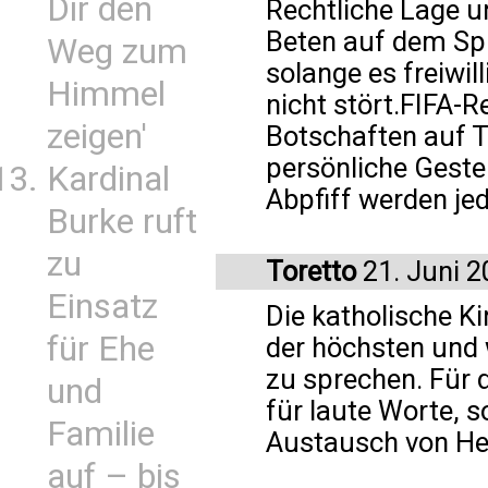
Dir den
Rechtliche Lage un
Beten auf dem Spie
Weg zum
solange es freiwil
Himmel
nicht stört.FIFA-Re
zeigen'
Botschaften auf T
persönliche Gest
Kardinal
Abpfiff werden jed
Burke ruft
zu
Toretto
21. Juni 2
Einsatz
Die katholische Kir
für Ehe
der höchsten und 
zu sprechen. Für d
und
für laute Worte, s
Familie
Austausch von He
auf – bis