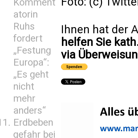
Foto: (c) Twit
Komment
atorin
Ruhs
Ihnen hat der A
fordert
helfen Sie kath
„Festung
via Überweisun
Europa“:
„Es geht
nicht
mehr
anders“
Erdbeben
gefahr bei