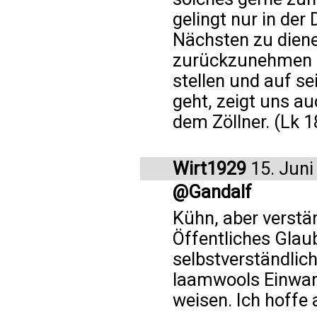
gelingt nur in de
Nächsten zu diene
zurückzunehmen u
stellen und auf s
geht, zeigt uns a
dem Zöllner. (Lk 1
Wirt1929
15. Juni
@Gandalf
Kühn, aber verstä
Öffentliches Glau
selbstverständlic
laamwools Einwand
weisen. Ich hoffe 