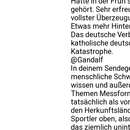
Hatte in der Früh
gehört. Sehr erfr
vollster Überzeug
Etwas mehr Hinter
Das deutsche Ver
katholische deuts
Katastrophe.
@Gandalf
In deinem Sendegeb
menschliche Schw
wissen und außer
Themen Messform
tatsächlich als v
den Herkunftsländ
Sportler oben, als
das ziemlich unint