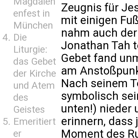
Magdalen
Zeugnis für Je
enfest in
mit einigen Fu
München
nahm auch der 
Die
Jonathan Tah t
Liturgie:
Gebet fand unm
das Gebet
am Anstoßpunkt
der Kirche
Nach seinem To
und Atem
symbolisch sei
des
unten!) nieder 
Geistes
erinnern, dass 
Emeritiert
Moment des Ru
er