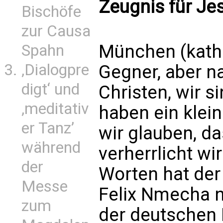
Zeugnis für Je
Bischöfe
zur Causa
München (kath.n
Spahn
‚Dialogpre
Gegner, aber na
digt‘ und
Christen, wir si
‚meditativ
haben ein klei
er Tanz’
wir glauben, d
während
verherrlicht wi
der
Worten hat der
Messe
Felix Nmecha n
zum
der deutschen 