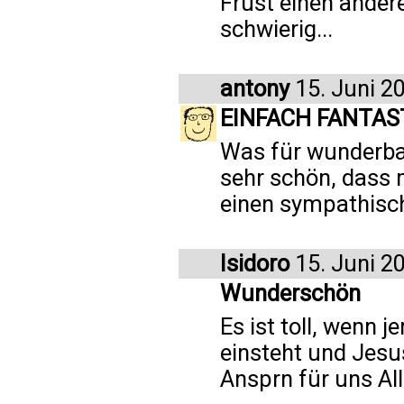
Frust einen andere
schwierig...
antony
15. Juni 2
EINFACH FANTAST
Was für wunderbar
sehr schön, dass
einen sympathisch
Isidoro
15. Juni 2
Wunderschön
Es ist toll, wenn 
einsteht und Jesus
Ansprn für uns Al