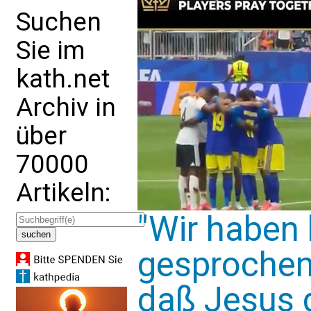
Suchen
Sie im
kath.net
Archiv in
über
70000
Artikeln:
"Wir haben 
gesprochen,
daß Jesus 