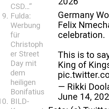
2026
CSD…“
Germany Wor
Fulda:
Felix Nmech
Werbung
celebration.
für
Christoph
er Street
This is to s
Day mit
King of King
dem
pic.twitter.
heiligen
— Rikki Dool
Bonifatius
June 14, 20
BILD-