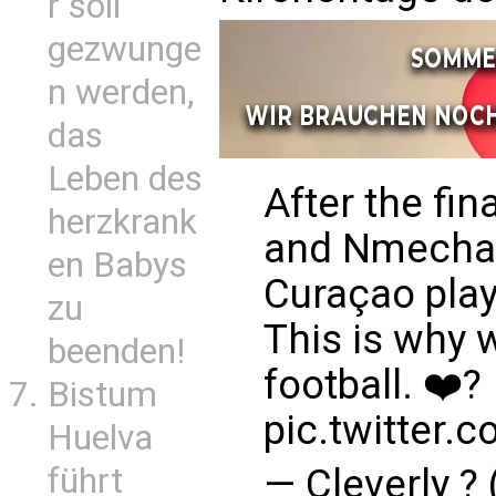
r soll
gezwunge
n werden,
das
Leben des
After the fin
herzkrank
and Nmecha 
en Babys
Curaçao play
zu
This is why 
beenden!
football. ❤️?
Bistum
pic.twitter.
Huelva
führt
— Cleverly ?