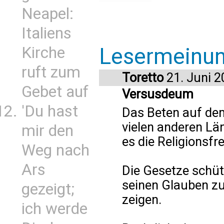
Neapel:
Italiens
Kirche
Lesermeinu
ruft zum
Toretto
21. Juni 2
Gebet auf
Versusdeum
'Du hast
Das Beten auf dem
vielen anderen Län
mir den
es die Religionsfre
Weg nach
Ars
Die Gesetze schü
seinen Glauben zu
gezeigt;
zeigen.
ich werde