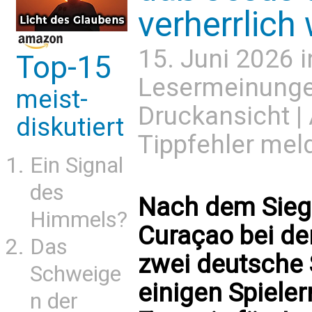
verherrlich 
15. Juni 2026 
Top-15
Lesermeinung
meist-
Druckansicht
|
diskutiert
Tippfehler mel
Ein Signal
des
Nach dem Sieg
Himmels?
Curaçao bei de
Das
zwei deutsche 
Schweige
einigen Spiele
n der