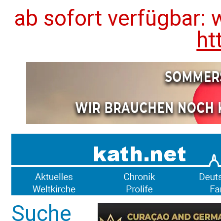
ab sofort verfügbar: 
ht
Suche