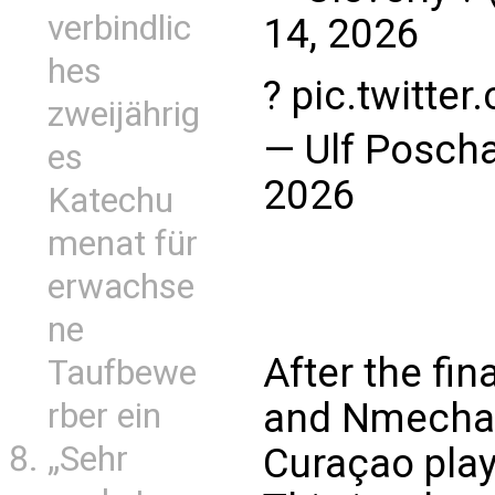
verbindlic
14, 2026
hes
?
pic.twitte
zweijährig
— Ulf Posch
es
2026
Katechu
menat für
erwachse
ne
After the fin
Taufbewe
and Nmecha 
rber ein
„Sehr
Curaçao play