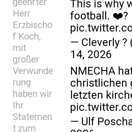
geehrter
This is why 
Herr
football. ❤️?
Erzbischo
pic.twitter.
f Koch,
— Cleverly ?
mit
14, 2026
großer
NMECHA hat 
Verwunde
christlichen
rung
haben wir
letzten kirc
Ihr
pic.twitter.
Statemen
— Ulf Posch
t zum