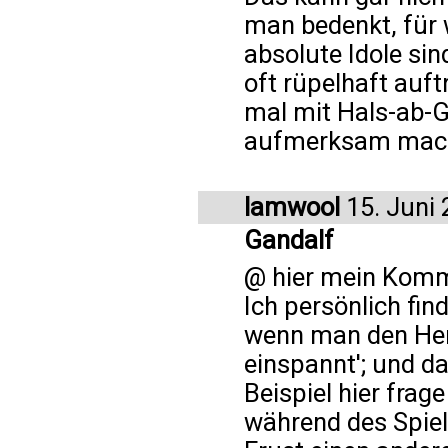
man bedenkt, für 
absolute Idole si
oft rüpelhaft auft
mal mit Hals-ab-G
aufmerksam macht
lamwool
15. Juni
Gandalf
@ hier mein Komm
Ich persönlich fin
wenn man den Herr
einspannt'; und da
Beispiel hier frag
während des Spiel