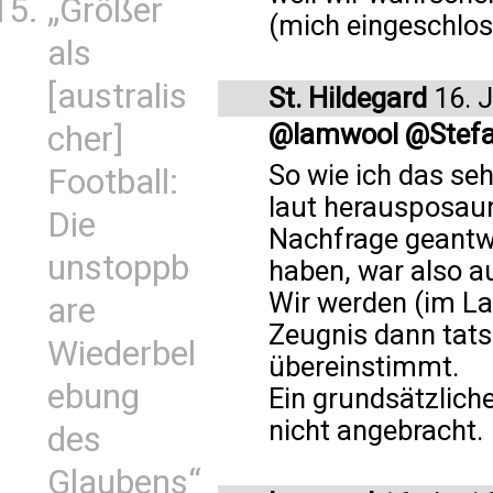
„Größer
(mich eingeschlo
als
[australis
St. Hildegard
16. 
@lamwool @Stefan
cher]
So wie ich das seh
Football:
laut herausposaun
Die
Nachfrage geantwo
unstoppb
haben, war also au
Wir werden (im La
are
Zeugnis dann tats
Wiederbel
übereinstimmt.
ebung
Ein grundsätzliche
nicht angebracht.
des
Glaubens“