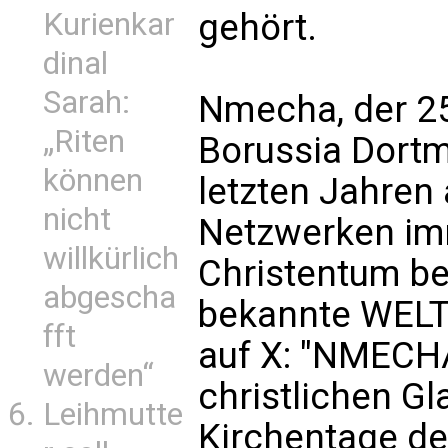
Kurienkar
gehört.
dinal
Sarah:
Nmecha, der 25
„Riten
Borussia Dortm
können
letzten Jahren 
nicht
Netzwerken im
willkürlich
Christentum be
abgescha
bekannte WELT-
fft
auf X: "NMECHA
werden“
christlichen Gl
Leihmutte
Kirchentage de