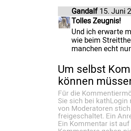
Gandalf
15. Juni 
Tolles Zeugnis!
Und ich erwarte m
wie beim Streitth
manchen echt nur
Um selbst Kom
können müssen 
Für die Kommentiermög
Sie sich bei
kathLogin 
von Moderatoren stich
freigeschaltet. Ein Anr
Ein Kommentar ist auf