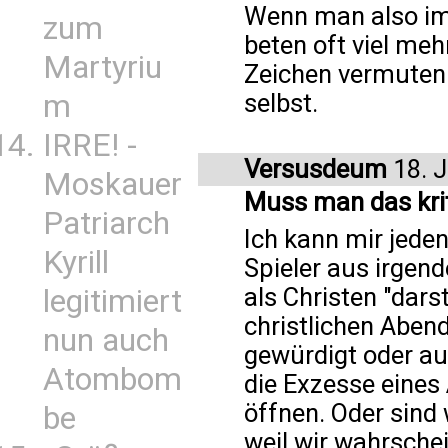
Wenn man also im
zum
beten oft viel meh
Martyriu
Zeichen vermuten 
m
selbst.
IRRE! -
Versusdeum
18. J
Moskauer
Muss man das kri
Patriarch
Ich kann mir jedenf
Kyrill
Spieler aus irge
als Christen "dars
legitimiert
christlichen Aben
nun auch
gewürdigt oder au
Atombom
die Exzesse eines
öffnen. Oder sind 
be
weil wir wahrschei