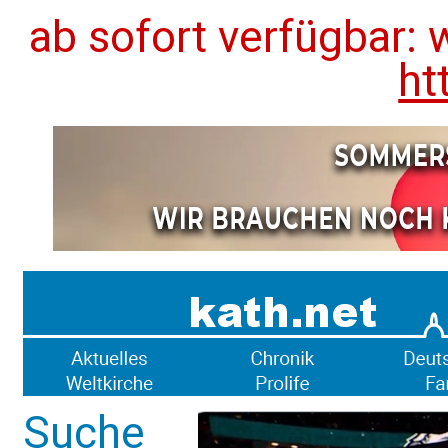
ab sofort verfügbar: 
ht
Suche