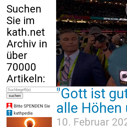
Suchen
Sie im
kath.net
Archiv in
über
70000
Artikeln:
"Gott ist gu
alle Höhen 
10. Februar 20