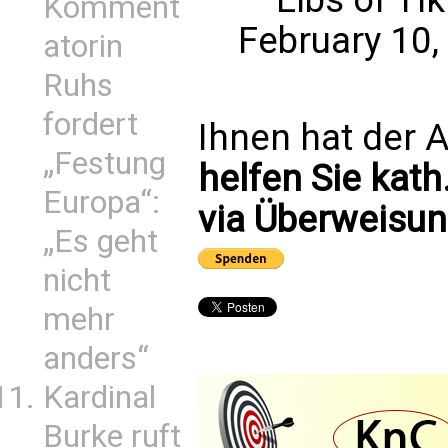
Komment
February 10,
atorin
Ruhs
fordert
Ihnen hat der A
„Festung
helfen Sie kath
Europa“:
via Überweisun
„Es geht
nicht
mehr
anders“
Kardinal
Burke ruft