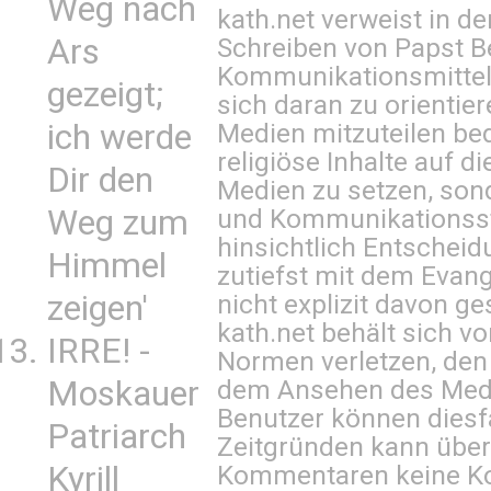
Weg nach
kath.net verweist in
Ars
Schreiben von Papst B
Kommunikationsmittel 
gezeigt;
sich daran zu orientie
ich werde
Medien mitzuteilen be
religiöse Inhalte auf 
Dir den
Medien zu setzen, sond
Weg zum
und Kommunikationsst
hinsichtlich Entscheid
Himmel
zutiefst mit dem Eva
zeigen'
nicht explizit davon ge
kath.net behält sich v
IRRE! -
Normen verletzen, den
Moskauer
dem Ansehen des Mediu
Benutzer können diesfa
Patriarch
Zeitgründen kann über
Kyrill
Kommentaren keine Ko