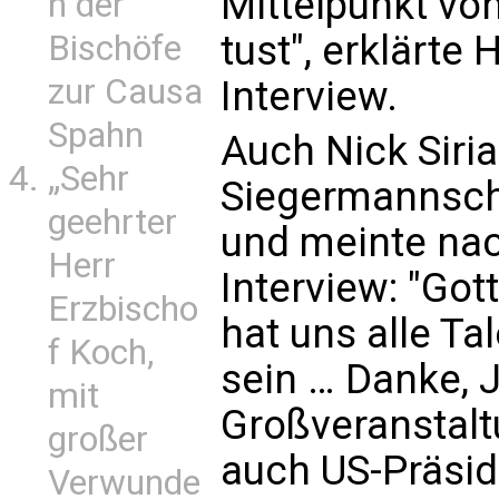
Mittelpunkt von
n der
tust", erklärte
Bischöfe
zur Causa
Interview.
Spahn
Auch Nick Siria
„Sehr
Siegermannschaf
geehrter
und meinte nac
Herr
Interview: "Got
Erzbischo
hat uns alle Ta
f Koch,
sein … Danke, J
mit
Großveranstal
großer
auch US-Präsid
Verwunde