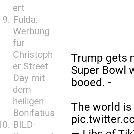
ert
Fulda:
Werbung
für
Christoph
Trump gets m
er Street
Super Bowl w
Day mit
booed. -
dem
heiligen
The world is
Bonifatius
pic.twitter
BILD-
— Libs of Ti