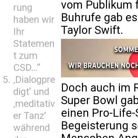
vom Publikum f
rung
Buhrufe gab es
haben wir
Taylor Swift.
Ihr
Statemen
t zum
CSD…“
‚Dialogpre
Doch auch im
digt‘ und
Super Bowl gab
‚meditativ
einen Pro-Life-
er Tanz’
Begeisterung s
während