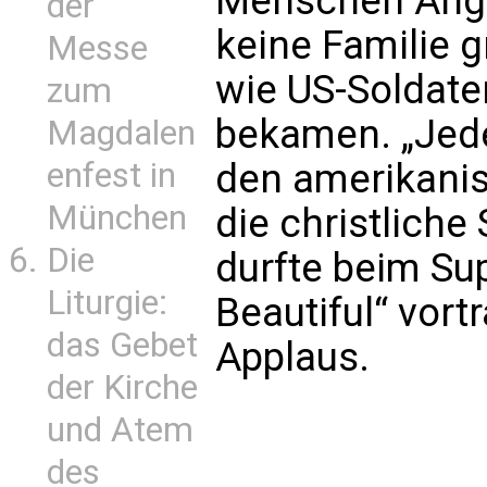
Menschen Angs
der
keine Familie g
Messe
wie US-Soldate
zum
bekamen. „Jede
Magdalen
enfest in
den amerikanis
München
die christliche
Die
durfte beim Su
Liturgie:
Beautiful“ vort
das Gebet
Applaus.
der Kirche
und Atem
des