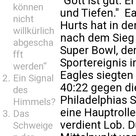
"Gott ist gut. E
können
und Tiefen." E
nicht
Hurts hat in d
willkürlich
nach dem Sieg
abgescha
Super Bowl, de
fft
Sportereignis i
werden“
Eagles siegten
Ein Signal
40:22 gegen di
des
Philadelphias 
Himmels?
eine Hauptrolle 
Das
verdient Lob. D
Schweige