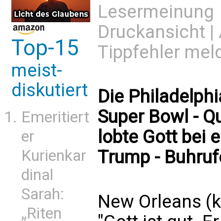
Lesermeinung
Druckansicht
|
Top-15
Tippfehler mel
meist-
diskutiert
Die Philadelph
Super Bowl - Q
Emeritiert
lobte Gott bei 
er
Kurienkar
Trump - Buhrufe
dinal
Sarah:
New Orleans (k
„Riten