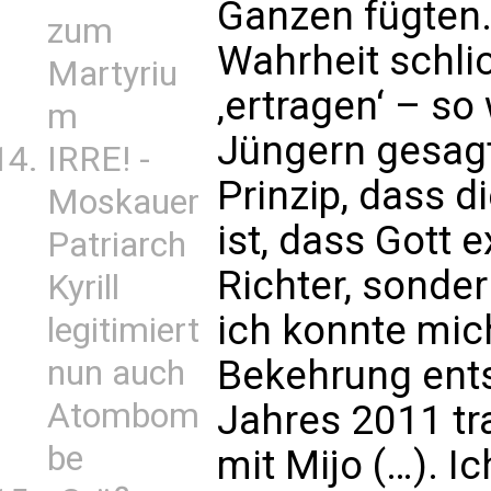
Ganzen fügten.
zum
Wahrheit schli
Martyriu
‚ertragen‘ – so
m
Jüngern gesagt 
IRRE! -
Prinzip, dass d
Moskauer
ist, dass Gott e
Patriarch
Richter, sonder
Kyrill
ich konnte mich
legitimiert
Bekehrung ents
nun auch
Atombom
Jahres 2011 tr
be
mit Mijo (…). Ic