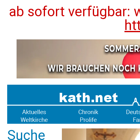
ab sofort verfügbar: 
ht
Suche