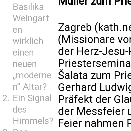
Müller zum Pri
Basilika
Weingart
Zagreb (kath.n
en
(Missionare vo
wirklich
der Herz-Jesu-
einen
Priestersemina
neuen
Šalata zum Prie
„moderne
Gerhard Ludwig 
n“ Altar?
Ein Signal
Präfekt der Gl
des
der Messfeier 
Himmels?
Feier nahmen P