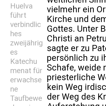
Huelva
vielmehr ein Or
führt
Kirche und dem
verbindlic
Gottes. Unter 
hes
Christi an Petr
zweijährig
sagte er zu Pat
es
persönlich zu 
Katechu
Schafe, weide 
menat für
priesterliche W
erwachse
kein Weg irdisc
ne
der Weg des Kr
Taufbewe