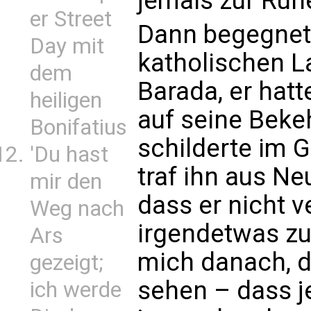
jemals zur Ru
er Street
Dann begegnete
Day mit
katholischen La
dem
Barada, er hatt
heiligen
auf seine Beke
Bonifatius
schilderte im G
'Du hast
traf ihn aus Neu
mir den
dass er nicht 
Weg nach
irgendetwas zu
Ars
mich danach, d
gezeigt;
sehen – dass j
ich werde