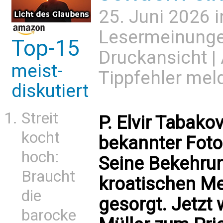
25. Juni 2026 
Lesermeinung
Top-15
Druckansicht
|
meist-
Tippfehler mel
diskutiert
Streit
P. Elvir Tabako
kocht
bekannter Foto
hoch:
Seine Bekehrun
Braucht
kroatischen Me
die
gesorgt. Jetzt 
barocke