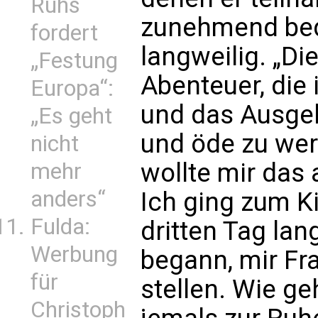
Ruhs
zunehmend bed
fordert
langweilig. „Die
„Festung
Abenteuer, die i
Europa“:
und das Ausge
„Es geht
und öde zu werd
nicht
wollte mir das 
mehr
anders“
Ich ging zum K
Fulda:
dritten Tag lan
Werbung
begann, mir Fr
für
stellen. Wie ge
Christoph