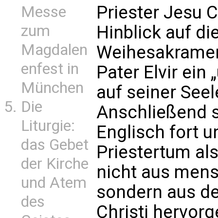
Priester Jesu C
Messe
zum
Hinblick auf d
Magdalen
Weihesakrament
enfest in
Pater Elvir ein
München
auf seiner See
Die
Anschließend s
Liturgie:
Englisch fort 
das Gebet
Priestertum al
der Kirche
nicht aus mens
und Atem
sondern aus d
des
Christi hervorg