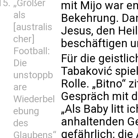
„Größer
mit Mijo war e
als
Bekehrung. Dan
[australis
Jesus, den Hei
cher]
beschäftigen u
Football:
Für die geistli
Die
Tabaković spie
unstoppb
Rolle. „Bitno“ 
are
Gespräch mit d
Wiederbel
„Als Baby litt i
ebung
anhaltenden Ge
des
gefährlich; die 
Glaubens“