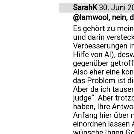
SarahK
30. Juni 2
@lamwool, nein, 
Es gehört zu mei
und darin versteck
Verbesserungen im
Hilfe von AI), des
gegenüber getroff
Also eher eine k
das Problem ist di
Aber da ich tause
judge“. Aber trot
haben, Ihre Antwo
Anfang hier über 
einordnen lassen A
wünsche Ihnen Got