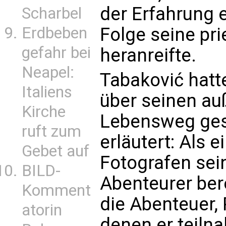
der Erfahrung 
Scharbel
Erdbeben
Folge seine pri
gefahr bei
heranreifte.
Neapel:
Tabaković hatte
Italiens
über seinen a
Kirche
Lebensweg ges
ruft zum
erläutert: Als e
Gebet auf
Fotografen sei
BILD-
Abenteurer bere
Komment
die Abenteuer, 
atorin
denen er teiln