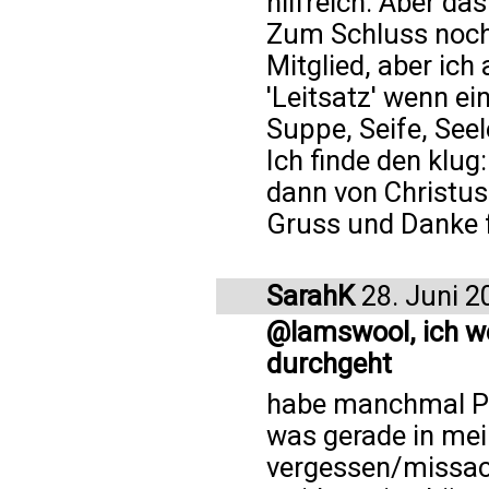
hilfreich. Aber da
Zum Schluss noch 
Mitglied, aber ich
'Leitsatz' wenn ei
Suppe, Seife, Seele
Ich finde den klug
dann von Christus 
Gruss und Danke f
SarahK
28. Juni 2
@lamswool, ich we
durchgeht
habe manchmal P
was gerade in m
vergessen/missach