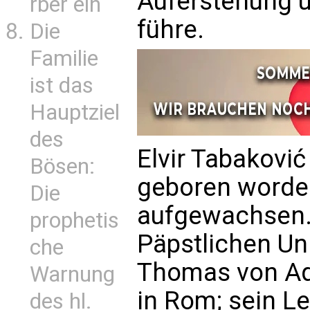
Auferstehung 
rber ein
führe.
Die
Familie
ist das
Hauptziel
des
Elvir Tabakovi
Bösen:
geboren worden
Die
aufgewachsen. 
prophetis
Päpstlichen Uni
che
Thomas von Aq
Warnung
in Rom; sein L
des hl.