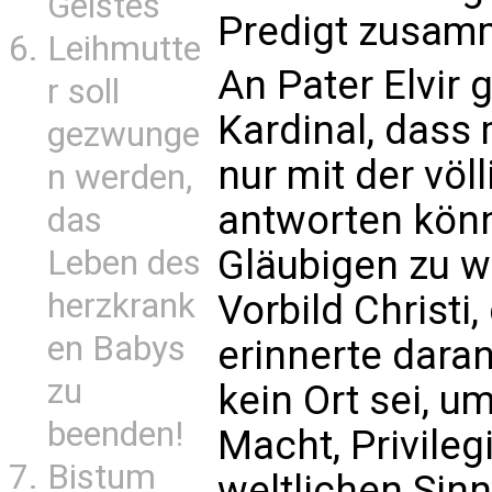
Geistes
Predigt zusam
Leihmutte
An Pater Elvir 
r soll
Kardinal, dass 
gezwunge
nur mit der völ
n werden,
antworten könn
das
Gläubigen zu 
Leben des
herzkrank
Vorbild Christi,
en Babys
erinnerte dara
zu
kein Ort sei, u
beenden!
Macht, Privileg
Bistum
weltlichen Sin