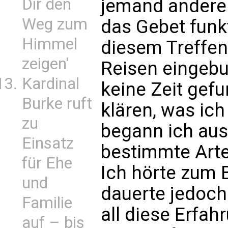
Dir den
jemand anderen
Weg zum
das Gebet funk
Himmel
diesem Treffen 
zeigen'
Reisen eingeb
Kardinal
keine Zeit gefu
Burke ruft
klären, was ich
zu
begann ich aus
Einsatz
bestimmte Art
für Ehe
Ich hörte zum B
und
dauerte jedoch 
Familie
all diese Erfa
auf – bis