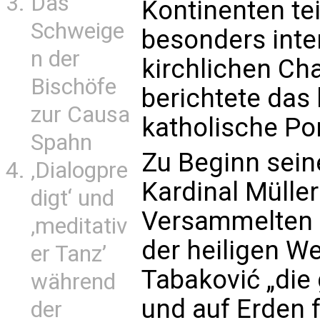
Das
Kontinenten te
Schweige
besonders inte
n der
kirchlichen Cha
Bischöfe
berichtete das 
zur Causa
katholische Por
Spahn
Zu Beginn sein
‚Dialogpre
Kardinal Müller
digt‘ und
Versammelten u
‚meditativ
der heiligen We
er Tanz’
Tabaković „die
während
und auf Erden f
der