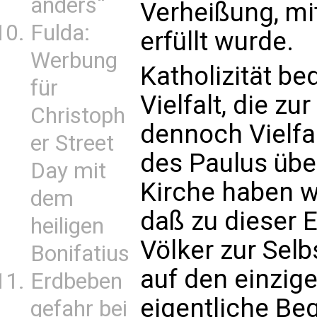
anders“
Verheißung, mi
Fulda:
erfüllt wurde.
Werbung
Katholizität be
für
Vielfalt, die zur
Christoph
dennoch Vielfa
er Street
des Paulus über
Day mit
Kirche haben w
dem
daß zu dieser E
heiligen
Völker zur Sel
Bonifatius
auf den einzige
Erdbeben
eigentliche Be
gefahr bei