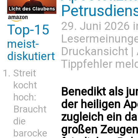
Petrusdien
29. Juni 2026 
Top-15
Lesermeinung
meist-
Druckansicht
|
diskutiert
Tippfehler mel
Streit
kocht
Benedikt als ju
hoch:
der heiligen Ap
Braucht
zugleich ein d
die
großen Zeugen 
barocke