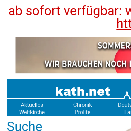
ab sofort verfügbar: 
ht
Suche