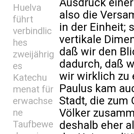
Ausdruck einer
Huelva
also die Vers
führt
in der Einheit;
verbindlic
vertikale Dime
hes
daß wir den Bli
zweijährig
dadurch, daß w
es
wir wirklich zu
Katechu
Paulus kam auc
menat für
Stadt, die zum 
erwachse
Völker zusamme
ne
Taufbewe
deshalb eher a