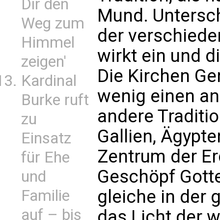
Dir den
Mund. Untersch
Weg zum
der verschiede
Himmel
wirkt ein und d
zeigen'
Die Kirchen G
Kardinal
wenig einen an
Burke ruft
andere Traditio
zu
Gallien, Ägypte
Einsatz
Zentrum der Er
für Ehe
Geschöpf Gotte
und
gleiche in der g
Familie
auf – bis
das Licht der 