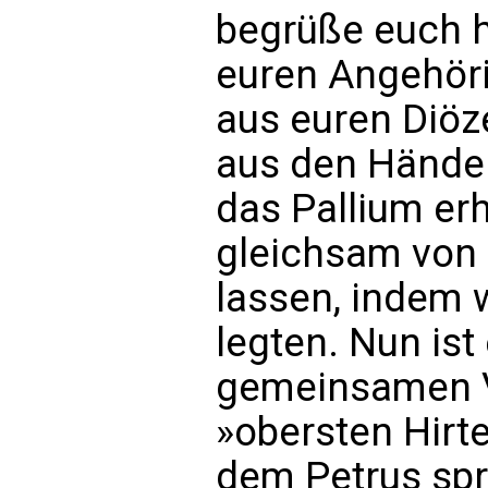
begrüße euch 
euren Angehöri
aus euren Diöz
aus den Händen
das Pallium er
gleichsam von 
lassen, indem 
legten. Nun is
gemeinsamen V
»obersten Hirt
dem Petrus spri