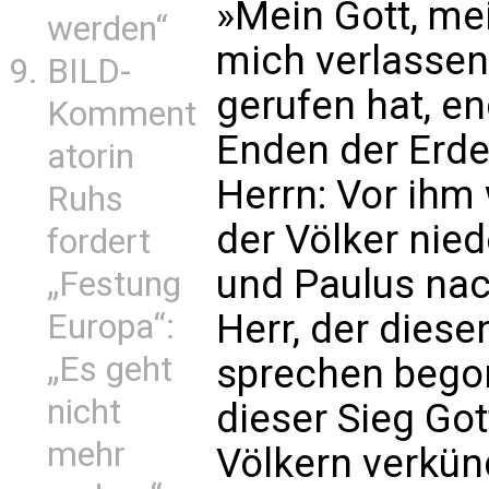
»Mein Gott, me
werden“
mich verlassen
BILD-
gerufen hat, en
Komment
Enden der Erd
atorin
Herrn: Vor ihm
Ruhs
der Völker nied
fordert
und Paulus na
„Festung
Herr, der dies
Europa“:
„Es geht
sprechen begon
nicht
dieser Sieg Go
mehr
Völkern verkün