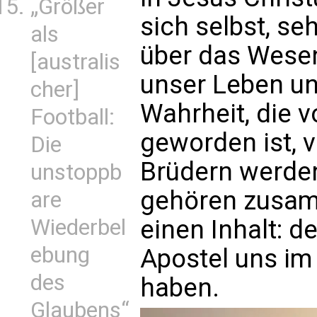
„Größer
sich selbst, se
als
über das Wesen
[australis
unser Leben un
cher]
Wahrheit, die v
Football:
geworden ist, v
Die
Brüdern werden.
unstoppb
gehören zusamm
are
Wiederbel
einen Inhalt: d
ebung
Apostel uns im 
des
haben.
Glaubens“