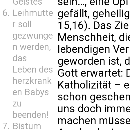
sein…, eine Opfe
Geistes
gefällt, geheil
Leihmutte
r soll
15,16). Das Zie
gezwunge
Menschheit, die
n werden,
lebendigen Ver
das
geworden ist, 
Leben des
Gott erwartet: D
herzkrank
Katholizität – e
en Babys
schon geschenk
zu
uns doch imme
beenden!
machen müssen. 
Bistum