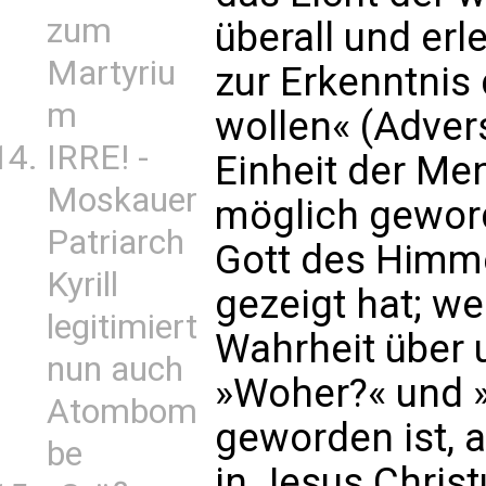
zum
überall und erl
Martyriu
zur Erkenntnis
m
wollen« (Advers
IRRE! -
Einheit der Mens
Moskauer
möglich geworde
Patriarch
Gott des Himme
Kyrill
gezeigt hat; we
legitimiert
Wahrheit über 
nun auch
»Woher?« und 
Atombom
geworden ist, a
be
in Jesus Christ