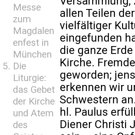
Versammlung, z
Messe
allen Teilen d
zum
vielfältiger Ku
Magdalen
eingefunden hab
enfest in
die ganze Erde 
München
Kirche. Fremde
Die
geworden; jens
Liturgie:
erkennen wir u
das Gebet
Schwestern an.
der Kirche
hl. Paulus erfül
und Atem
Diener Christi 
des