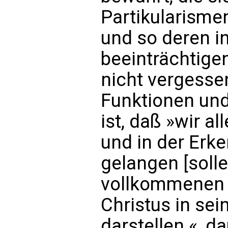
Partikularisme
und so deren i
beeinträchtige
nicht vergessen
Funktionen und
ist, daß »wir al
und in der Erk
gelangen [solle
vollkommenen
Christus in sei
darstellen «, da