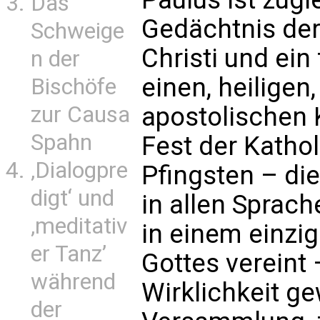
Das
Gedächtnis de
Schweige
Christi und ein
n der
einen, heiligen
Bischöfe
zur Causa
apostolischen K
Spahn
Fest der Kathol
‚Dialogpre
Pfingsten – di
digt‘ und
in allen Sprach
‚meditativ
in einem einzig
er Tanz’
Gottes vereint 
während
Wirklichkeit g
der