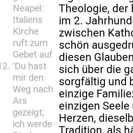
Theologie, der 
Neapel:
Italiens
im 2. Jahrhund
Kirche
zwischen Kathol
ruft zum
schön ausgedrü
Gebet auf
diesen Glauben
'Du hast
sich über die g
mir den
sorgfältig und 
Weg nach
einzige Familie
Ars
einzigen Seele
gezeigt;
Herzen, diesel
ich werde
Tradition, als 