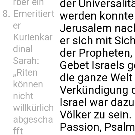
rber ein
der Universali
Emeritiert
werden konnte.
er
Jerusalem nac
Kurienkar
er sich mit Si
dinal
der Propheten
Sarah:
Gebet Israels g
„Riten
die ganze Welt 
können
Verkündigung d
nicht
Israel war dazu
willkürlich
Völker zu sein
abgescha
Passion, Psalm
fft