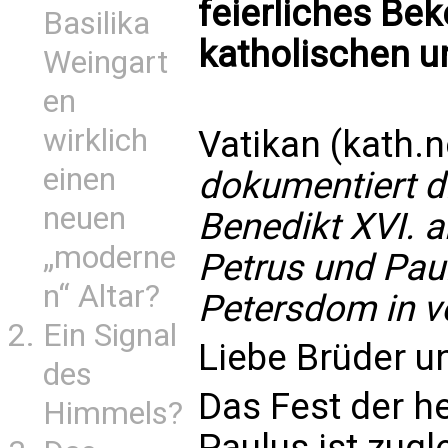
feierliches Bek
Basilika
katholischen u
Weingart
en
wirklich
Vatikan (kath.n
einen
dokumentiert d
neuen
Benedikt XVI. 
„moderne
Petrus und Pau
n“ Altar?
Petersdom in vo
Ein Signal
Liebe Brüder u
des
Das Fest der he
Himmels?
Paulus ist zugl