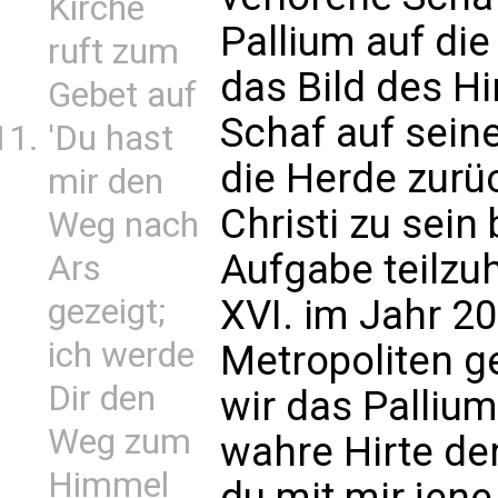
Kirche
Pallium auf die
ruft zum
das Bild des Hi
Gebet auf
Schaf auf sein
'Du hast
die Herde zurüc
mir den
Christi zu sein
Weg nach
Aufgabe teilzu
Ars
gezeigt;
XVI. im Jahr 2
ich werde
Metropoliten g
Dir den
wir das Pallium
Weg zum
wahre Hirte de
Himmel
du mit mir jene