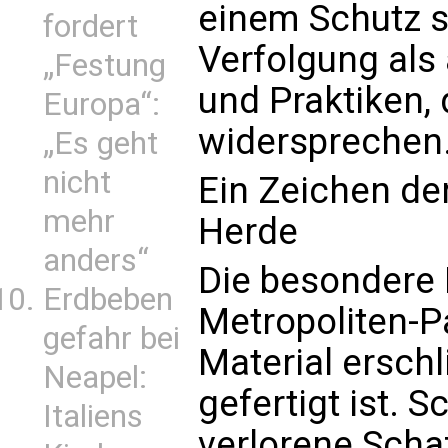
einem Schutz s
fordert
Verfolgung als
„Festung
und Praktiken,
Europa“:
widersprechen
„Es geht
nicht
Ein Zeichen der
mehr
Herde
anders“
Die besondere
Erdbeben
Metropoliten-P
gefahr bei
Material ersch
Neapel:
gefertigt ist. 
Italiens
verlorene Schaf