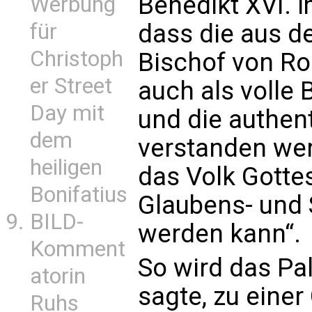
Benedikt XVI. i
Werbung
für
dass die aus d
Christoph
Bischof von R
er Street
auch als volle
Day mit
und die authent
dem
verstanden wer
heiligen
das Volk Gottes
Bonifatius
Glaubens- und 
BILD-
werden kann“.
Komment
So wird das Pa
atorin
sagte, zu einer 
Ruhs