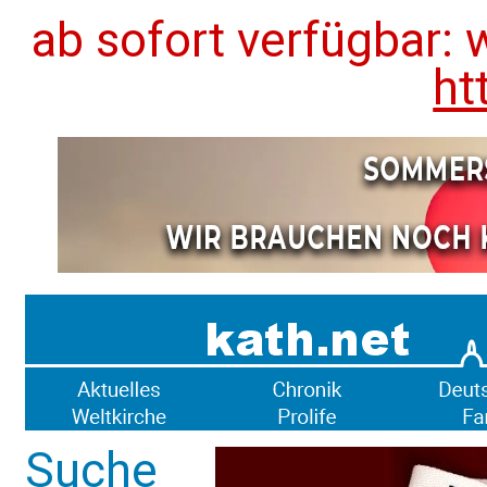
ab sofort verfügbar: 
ht
Suche