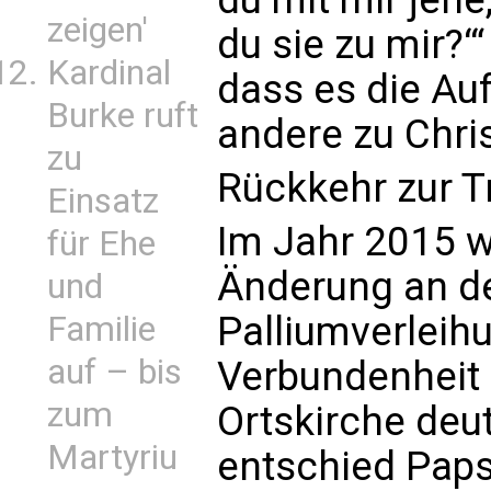
zeigen'
du sie zu mir?‘
Kardinal
dass es die Auf
Burke ruft
andere zu Chris
zu
Rückkehr zur T
Einsatz
Im Jahr 2015 w
für Ehe
Änderung an de
und
Palliumverlei
Familie
auf – bis
Verbundenheit 
zum
Ortskirche deu
Martyriu
entschied Paps