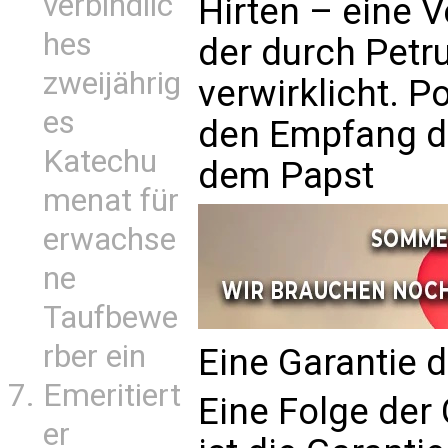
verbindlic
Hirten – eine V
hes
der durch Petru
zweijährig
verwirklicht. P
es
den Empfang de
Katechu
dem Papst
menat für
erwachse
ne
Taufbewe
rber ein
Eine Garantie d
Emeritiert
Eine Folge der
er