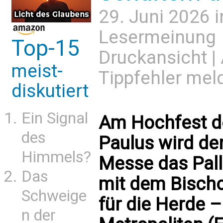
29. Juni 2026 
Lesermeinung
Top-15
Druckansicht
|
meist-
Tippfehler mel
diskutiert
Ein Signal
Am Hochfest de
des
Paulus wird de
Himmels?
Messe das Pall
Das
mit dem Bisch
Schweige
für die Herde –
n der