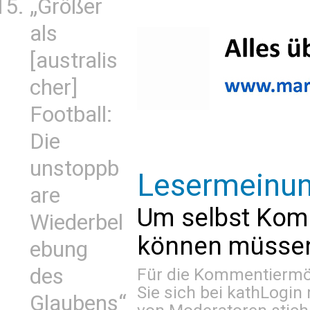
„Größer
als
[australis
cher]
Football:
Die
unstoppb
Lesermeinu
are
Um selbst Kom
Wiederbel
können müssen 
ebung
des
Für die Kommentiermög
Sie sich bei
kathLogin 
Glaubens“