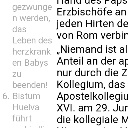
Hand des Papst
gezwunge
Erzbischöfe an
n werden,
jeden Hirten d
das
von Rom verbin
Leben des
„Niemand ist al
herzkrank
Anteil an der 
en Babys
nur durch die 
zu
Kollegium, das
beenden!
Apostelkollegiu
Bistum
XVI. am 29. Ju
Huelva
führt
die kollegiale 