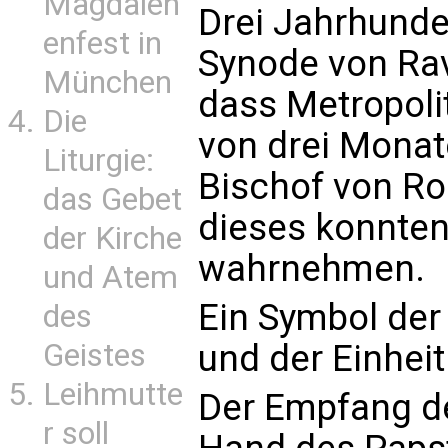
Magdalen
Drei Jahrhunde
enfest in
Synode von Rav
München
dass Metropoli
Die
von drei Monat
Liturgie:
Bischof von Ro
das Gebet
dieses konnten
der Kirche
wahrnehmen.
und Atem
Ein Symbol der
des
Geistes
und der Einheit
Leihmutte
Der Empfang de
r soll