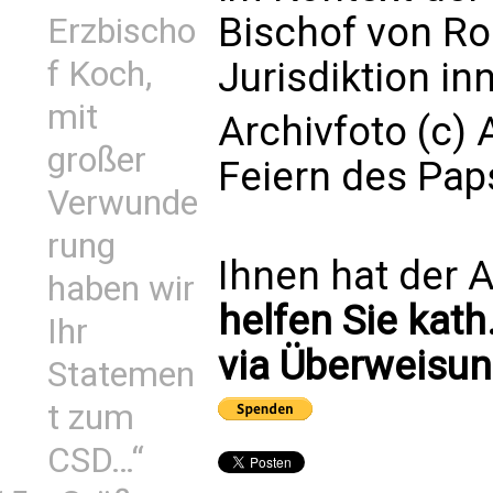
Bischof von Ro
Erzbischo
f Koch,
Jurisdiktion in
mit
Archivfoto (c) 
großer
Feiern des Pa
Verwunde
rung
Ihnen hat der A
haben wir
helfen Sie kath
Ihr
via Überweisun
Statemen
t zum
CSD…“