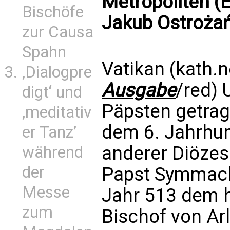
Metropoliten (E
Bischöfe
Jakub Ostrożań
zur Causa
Spahn
Vatikan (kath.n
‚Dialogpre
Ausgabe
/red) 
digt‘ und
Päpsten getrag
‚meditativ
dem 6. Jahrhun
er Tanz’
anderer Diöze
während
der
Papst Symmachu
Messe
Jahr 513 dem h
zum
Bischof von Arl