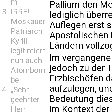
m
Pallium den Me
IRRE! -
lediglich überr
Moskauer
Auflegen erst 
Patriarch
Apostolischen 
Kyrill
Ländern vollzo
legitimiert
Im vergangenen
nun auch
jedoch zu der T
Atombom
Erzbischöfen d
be
aufzulegen, und
„Sehr
Bedeutung die
geehrter
im Kontext der
Herr