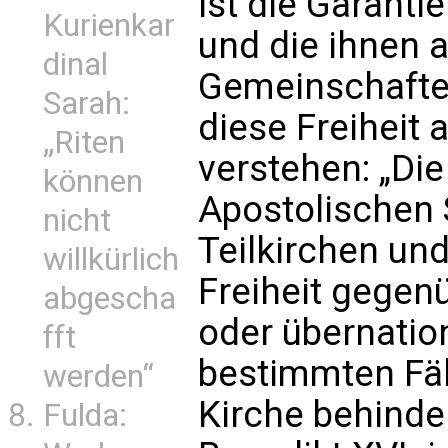
ist die Garantie
Kurienkar
und die ihnen 
dinal
Gemeinschaften
Sarah:
diese Freiheit 
„Riten
verstehen: „Die
können
Apostolischen 
nicht
Teilkirchen un
willkürlich
Freiheit gegenü
abgescha
oder übernation
fft
bestimmten Fäl
werden“
Kirche behinde
Fulda: