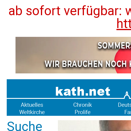
ab sofort verfügbar: 
ht
Suche