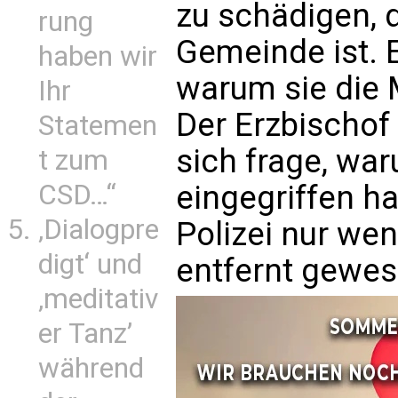
zu schädigen, 
rung
Gemeinde ist. 
haben wir
warum sie die 
Ihr
Der Erzbischof 
Statemen
sich frage, war
t zum
eingegriffen h
CSD…“
‚Dialogpre
Polizei nur w
digt‘ und
entfernt gewes
‚meditativ
er Tanz’
während