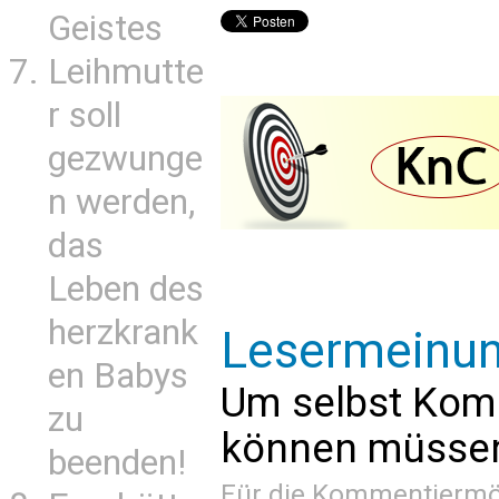
Geistes
Leihmutte
r soll
gezwunge
n werden,
das
Leben des
herzkrank
Lesermeinu
en Babys
Um selbst Kom
zu
können müssen 
beenden!
Für die Kommentiermög