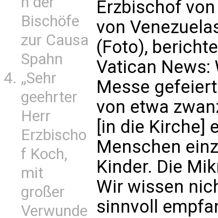
n der
Erzbischof von
Bischöfe
von Venezuela
zur Causa
(Foto), berich
Spahn
Vatican News:
„Sehr
Messe gefeiert
geehrter
von etwa zwan
Herr
[in die Kirche]
Erzbischo
Menschen einz
f Koch,
Kinder. Die Mi
mit
Wir wissen nich
großer
sinnvoll empfa
Verwunde