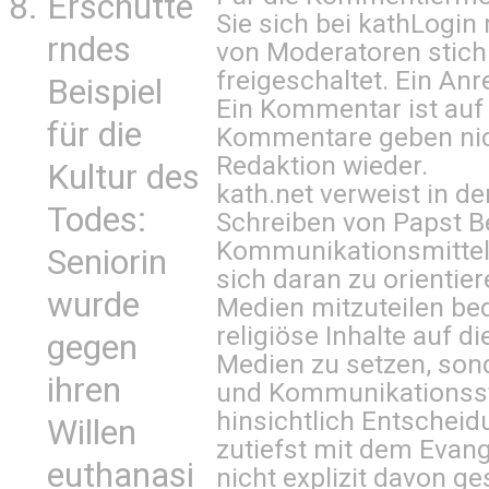
Erschütte
Sie sich bei
kathLogin 
rndes
von Moderatoren stich
freigeschaltet. Ein Anr
Beispiel
Ein Kommentar ist auf
für die
Kommentare geben nic
Redaktion wieder.
Kultur des
kath.net verweist in
Todes:
Schreiben von Papst B
Kommunikationsmittel 
Seniorin
sich daran zu orientie
wurde
Medien mitzuteilen be
religiöse Inhalte auf 
gegen
Medien zu setzen, sond
ihren
und Kommunikationsst
hinsichtlich Entscheid
Willen
zutiefst mit dem Eva
euthanasi
nicht explizit davon ge