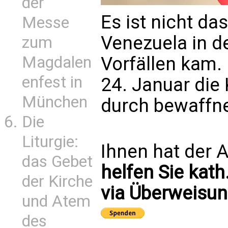
der
Es ist nicht da
Messe
Venezuela in de
zum
Vorfällen kam.
Magdalen
enfest in
24. Januar die
München
durch bewaffne
Die
Liturgie:
Ihnen hat der A
das Gebet
helfen Sie kath
der Kirche
via Überweisun
und Atem
des