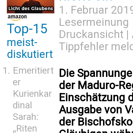
1. Februar 201
Lesermeinung
Top-15
Druckansicht
|
meist-
Tippfehler mel
diskutiert
Emeritiert
Die Spannunge
er
der Maduro-Re
Kurienkar
Einschätzung 
dinal
Ausgabe von Va
Sarah:
der Bischofsko
„Riten