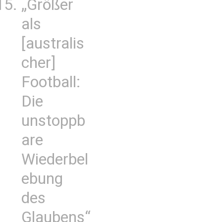
„Größer
als
[australis
cher]
Football:
Die
unstoppb
are
Wiederbel
ebung
des
Glaubens“