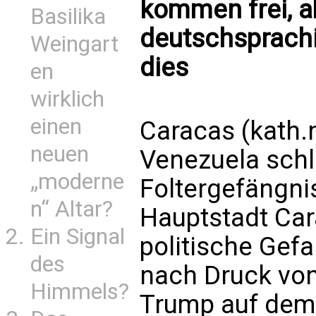
kommen frei, ab
Basilika
deutschsprach
Weingart
dies
en
wirklich
einen
Caracas (kath.
neuen
Venezuela schl
„moderne
Foltergefängnis
n“ Altar?
Hauptstadt Car
Ein Signal
politische Gef
des
nach Druck von
Himmels?
Trump auf dem 