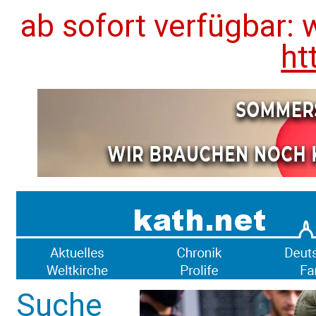
ab sofort verfügbar: 
ht
Suche