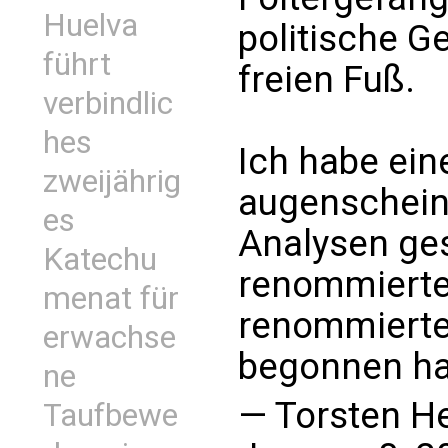
Huelva
politische G
führt
freien Fuß.
verbindlic
hes
Ich habe ei
zweijährig
augenscheinl
es
Analysen ge
Katechu
renommierte
menat für
renommierte
erwachse
begonnen ha
ne
— Torsten He
Taufbewe