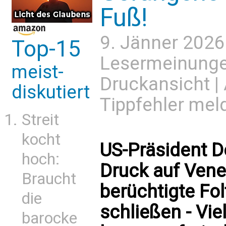
Fuß!
9. Jänner 2026
Top-15
Lesermeinung
meist-
Druckansicht
|
diskutiert
Tippfehler mel
Streit
kocht
US-Präsident D
hoch:
Druck auf Vene
Braucht
berüchtigte Fo
die
schließen - Vi
barocke