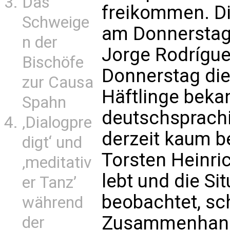
Das
freikommen. D
Schweige
am Donnerstag
n der
Jorge Rodrígue
Bischöfe
Donnerstag die
zur Causa
Häftlinge beka
Spahn
deutschsprachi
‚Dialogpre
derzeit kaum be
digt‘ und
Torsten Heinric
‚meditativ
lebt und die Si
er Tanz’
beobachtet, sc
während
Zusammenhang 
der