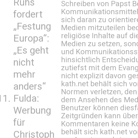
Ruhs
Schreiben von Papst B
Kommunikationsmittel 
fordert
sich daran zu orientie
„Festung
Medien mitzuteilen be
religiöse Inhalte auf 
Europa“:
Medien zu setzen, sond
„Es geht
und Kommunikationsst
hinsichtlich Entscheid
nicht
zutiefst mit dem Eva
mehr
nicht explizit davon ge
kath.net behält sich v
anders“
Normen verletzen, den
Fulda:
dem Ansehen des Mediu
Benutzer können diesfa
Werbung
Zeitgründen kann über
für
Kommentaren keine Ko
behält sich kath.net vo
Christoph