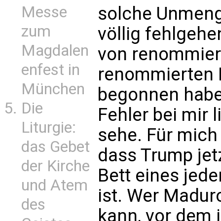
Messe
solche Unmeng
zum
völlig fehlgeh
Magdalen
von renommiert
enfest in
renommierten 
München
begonnen habe,
Die
Fehler bei mir 
Liturgie:
sehe. Für mich 
das Gebet
dass Trump jet
der Kirche
Bett eines jed
und Atem
ist. Wer Madu
des
kann, vor dem 