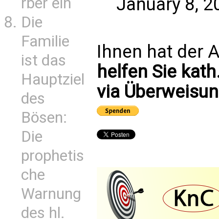
January 8, 2
rber ein
Die
Familie
Ihnen hat der A
ist das
helfen Sie kath
Hauptziel
via Überweisun
des
Bösen:
Die
prophetis
che
Warnung
des hl.