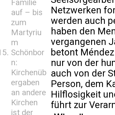
Familie
Netzwerken for
auf – bis
werden auch pe
zum
haben den Men
Martyriu
vergangenen Ja
m
betont Méndez.
Schönbor
nur von der hu
n:
Kirchenüb
auch von der S
ergaben
Person, dem Ka
an andere
Hilflosigkeit u
Kirchen
führt zur Vera
ist der