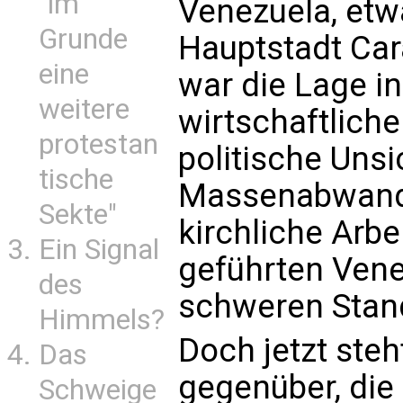
"im
Venezuela, etw
Grunde
Hauptstadt Car
eine
war die Lage i
weitere
wirtschaftliche 
protestan
politische Unsi
tische
Massenabwande
Sekte"
kirchliche Arbe
Ein Signal
geführten Vene
des
schweren Stan
Himmels?
Doch jetzt steh
Das
gegenüber, die
Schweige