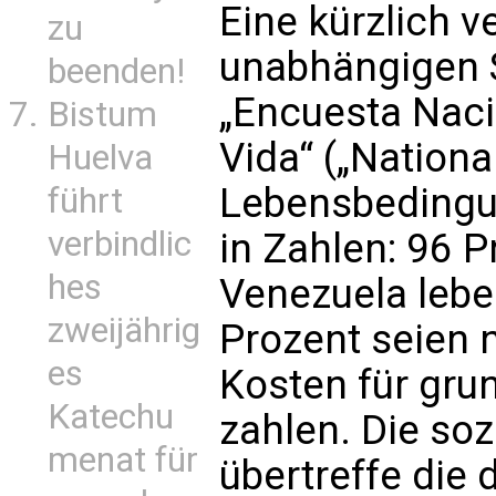
Eine kürzlich v
zu
unabhängigen S
beenden!
„Encuesta Naci
Bistum
Vida“ („Nation
Huelva
Lebensbedingun
führt
verbindlic
in Zahlen: 96 P
hes
Venezuela leb
zweijährig
Prozent seien n
es
Kosten für gru
Katechu
zahlen. Die soz
menat für
übertreffe die