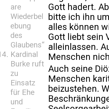
Gott hadert. Ab
are
bitte ich ihn u
Wiederbel
ebung
alles können wi
des
Gott liebt sein 
Glaubens“
alleinlassen. A
Kardinal
Menschen nicht
Burke ruft
Auch seine Diö
zu
Menschen karita
Einsatz
beizustehen. 
für Ehe
Beschränkunge
und
Seelsorgearbeit