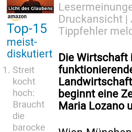
Lesermeinung
Druckansicht
|
Top-15
Tippfehler mel
meist-
diskutiert
Die Wirtschaft 
funktionierend
Streit
Landwirtschaft
kocht
hoch:
beginnt eine Z
Braucht
Maria Lozano 
die
barocke