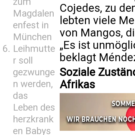
zum
Cojedes, zu de
Magdalen
lebten viele M
enfest in
von Mangos, di
München
„Es ist unmögl
Leihmutte
beklagt Ménde
r soll
Soziale Zustän
gezwunge
Afrikas
n werden,
das
Leben des
herzkrank
en Babys