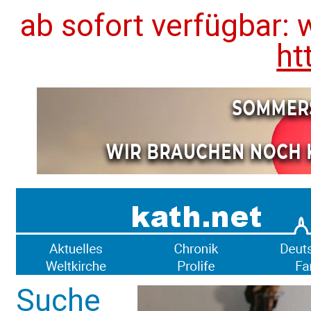
ab sofort verfügbar: 
ht
Suche