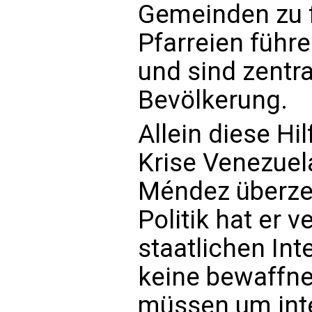
Gemeinden zu f
Pfarreien füh
und sind zentra
Bevölkerung.
Allein diese Hi
Krise Venezuela
Méndez überzeu
Politik hat er v
staatlichen Int
keine bewaffne
müssen um inter