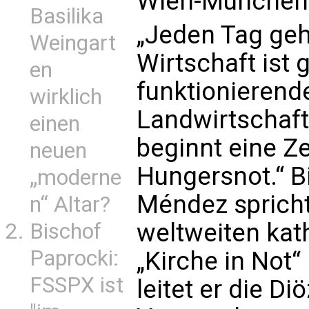
Wien-München 
Basilika
„Jeden Tag geh
Weingart
Wirtschaft ist 
en
funktionierend
wirklich
Landwirtschaft
einen
beginnt eine Ze
neuen
Hungersnot.“ B
„moderne
Méndez sprich
n“ Altar?
weltweiten kat
Bischof
Paprocki:
„Kirche in Not“ 
FSSPX ist
leitet er die D