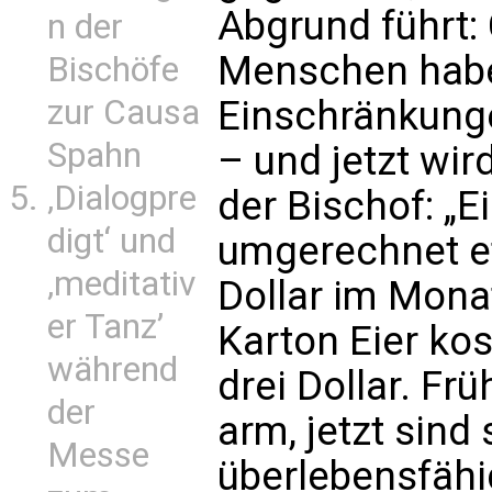
Abgrund führt:
n der
Menschen hab
Bischöfe
zur Causa
Einschränkunge
Spahn
– und jetzt wird
‚Dialogpre
der Bischof: „E
digt‘ und
umgerechnet et
‚meditativ
Dollar im Mona
er Tanz’
Karton Eier kos
während
drei Dollar. F
der
arm, jetzt sind
Messe
überlebensfähi