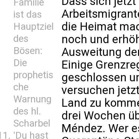
Dass sich jetzt
Familie
Arbeitsmigrant
ist das
die Heimat mac
Hauptziel
noch und erhöh
des
Bösen:
Ausweitung de
Die
Einige Grenzre
prophetis
geschlossen un
che
versuchen jetzt
Warnung
Land zu kommen
des hl.
drei Wochen üb
Scharbel
Méndez. Wer es 
'Du hast