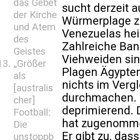
das Gebet
sucht derzeit 
der Kirche
Würmerplage z
und Atem
Venezuelas hei
des
Zahlreiche Ba
Geistes
Viehweiden sin
„Größer
Plagen Ägyptens
als
nichts im Verg
[australis
durchmachen. D
cher]
deprimierend. 
Football:
hat zugenommen“
Die
Er gibt zu, das
unstoppb