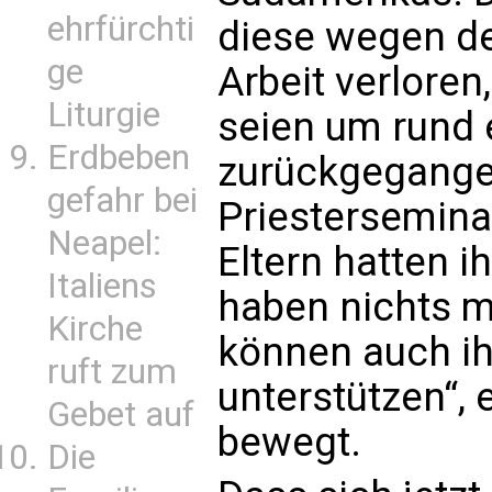
ehrfürchti
diese wegen de
ge
Arbeit verlore
Liturgie
seien um rund e
Erdbeben
zurückgegangen
gefahr bei
Priesterseminar
Neapel:
Eltern hatten ih
Italiens
haben nichts 
Kirche
können auch ih
ruft zum
unterstützen“, 
Gebet auf
bewegt.
Die