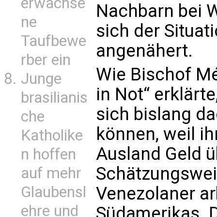
erwachse
Nachbarn bei 
ne
sich der Situat
Taufbewe
angenähert.
rber ein
Wie Bischof M
Junge
in Not“ erklärt
brasilianis
sich bislang d
che
können, weil i
Katholike
Ausland Geld ü
n hoffen
Schätzungsweis
auf mehr
Glaubensl
Venezolaner ar
ehre und
Südamerikas. 