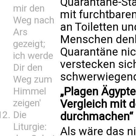
Quarantäne-Sta
mir den
mit furchtbare
Weg nach
an Toiletten un
Ars
Menschen denk
gezeigt;
Quarantäne nich
ich werde
verstecken sich
Dir den
schwerwiegend
Weg zum
„Plagen Ägypte
Himmel
zeigen'
Vergleich mit 
Die
durchmachen“
Liturgie:
Als wäre das n