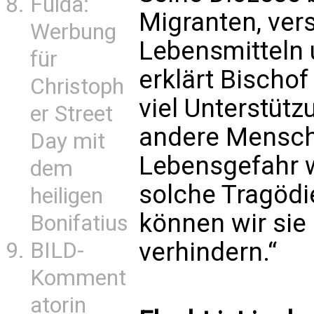
Fulda:
Migranten, vers
Werbung
Lebensmitteln 
für
erklärt Bischof 
Christoph
viel Unterstütz
er Street
andere Mensch
Day mit
Lebensgefahr
dem
solche Tragödi
heiligen
können wir sie
Bonifatius
verhindern.“
BILD-
Komment
atorin