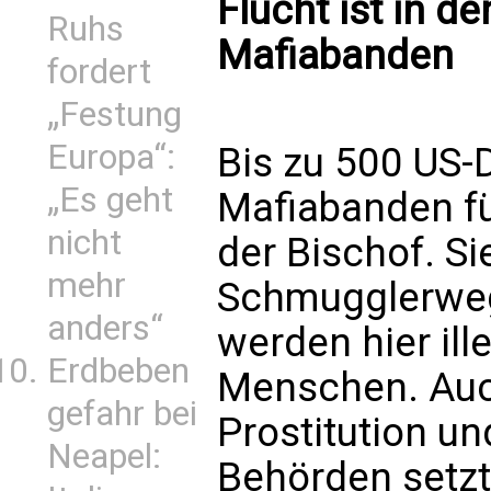
Flucht ist in 
Ruhs
Mafiabanden
fordert
„Festung
Europa“:
Bis zu 500 US-
„Es geht
Mafiabanden für
nicht
der Bischof. Si
mehr
Schmugglerweg
anders“
werden hier ill
Erdbeben
Menschen. Auc
gefahr bei
Prostitution un
Neapel:
Behörden setz