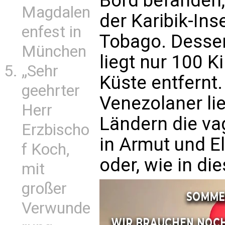
Bord befanden, 
Magdalen
der Karibik-Ins
enfest in
Tobago. Dessen
München
liegt nur 100 
„Sehr
Küste entfernt.
geehrter
Venezolaner li
Herr
Ländern die va
Erzbischo
in Armut und 
f Koch,
oder, wie in die
mit
großer
Verwunde