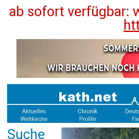
ab sofort verfügbar: 
ht
Suche