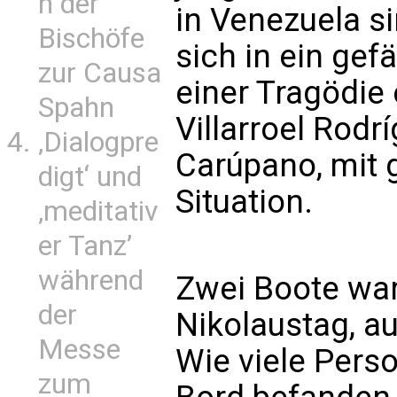
n der
in Venezuela si
Bischöfe
sich in ein gef
zur Causa
einer Tragödie 
Spahn
Villarroel Rodr
‚Dialogpre
Carúpano, mit 
digt‘ und
Situation.
‚meditativ
er Tanz’
während
Zwei Boote wa
der
Nikolaustag, a
Messe
Wie viele Pers
zum