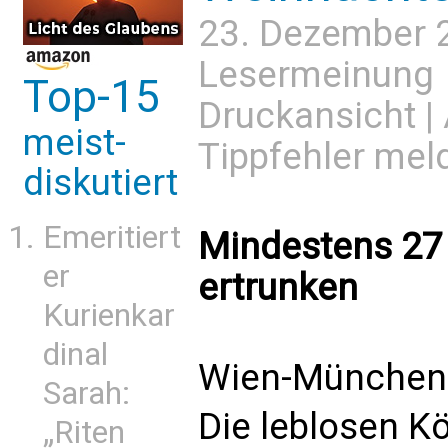
23. Dezember 
Lesermeinung
Top-15
Druckansicht
|
meist-
Tippfehler mel
diskutiert
Emeritiert
Mindestens 27 
er
ertrunken
Kurienkar
dinal
Wien-München 
Sarah:
Die leblosen K
„Riten