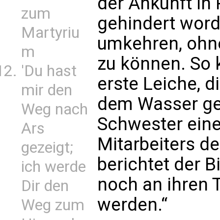
der Ankunft in
zum
gehindert word
Martyriu
umkehren, ohn
m
zu können. So 
'Du hast
erste Leiche, d
mir den
dem Wasser geh
Weg nach
Schwester ein
Ars
Mitarbeiters d
gezeigt;
berichtet der B
ich werde
noch an ihren T
Dir den
werden.“
Weg zum