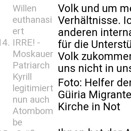
Volk und um m
Willen
Verhältnisse. I
euthanasi
ert
anderen intern
IRRE! -
für die Unterst
Moskauer
Volk zukommen
Patriarch
uns nicht in u
Kyrill
Foto: Helfer de
legitimiert
Güiria Migrant
nun auch
Kirche in Not
Atombom
be