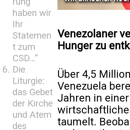
rung
haben wir
Ihr
Venezolaner v
Statemen
Hunger zu en
t zum
CSD…“
Die
Über 4,5 Milli
Liturgie:
Venezuela berei
das Gebet
Jahren in eine
der Kirche
wirtschaftliche
und Atem
taumelt. Beoba
des