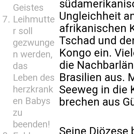
südamerikanis
Geistes
Ungleichheit a
Leihmutte
afrikanischen 
r soll
Tschad und de
gezwunge
Kongo ein. Vie
n werden,
die Nachbarlä
das
Brasilien aus.
Leben des
Seeweg in die 
herzkrank
en Babys
brechen aus Güi
zu
beenden!
Seine Diözese b