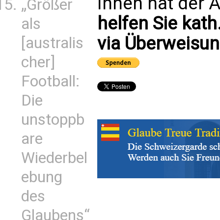
Ihnen hat der A
„Größer
helfen Sie kath
als
via Überweisun
[australis
cher]
Football:
Die
unstoppb
are
Wiederbel
ebung
des
Glaubens“