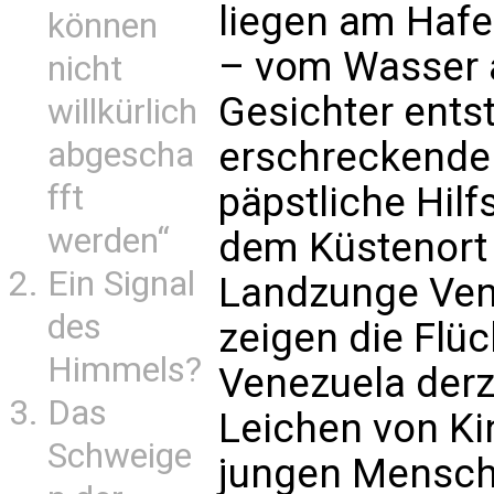
liegen am Hafe
können
– vom Wasser a
nicht
Gesichter entst
willkürlich
erschreckenden
abgescha
fft
päpstliche Hilf
werden“
dem Küstenort 
Ein Signal
Landzunge Vene
des
zeigen die Flüc
Himmels?
Venezuela derz
Das
Leichen von K
Schweige
jungen Mensch