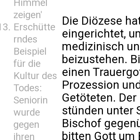
Himmel
zeigen'
Die Diözese hat
Erschütte
eingerichtet, 
rndes
medizinisch un
Beispiel
beizustehen. Bi
für die
einen Trauergo
Kultur des
Prozession und
Todes:
Getöteten. Der
Seniorin
stünden unter 
wurde
Bischof gegenüb
gegen
bitten Gott um 
ihren