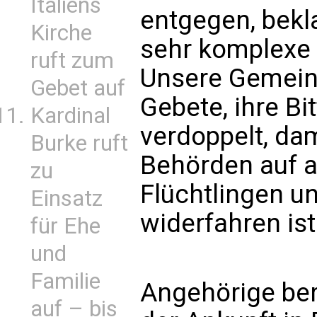
Italiens
entgegen, beklag
Kirche
sehr komplexe 
ruft zum
Unsere Gemeind
Gebet auf
Gebete, ihre B
Kardinal
verdoppelt, da
Burke ruft
Behörden auf a
zu
Flüchtlingen un
Einsatz
widerfahren ist
für Ehe
und
Familie
Angehörige ber
auf – bis