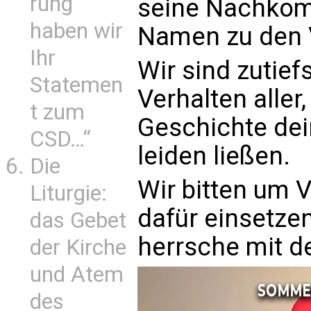
rung
seine Nachkom
haben wir
Namen zu den V
Ihr
Wir sind zutief
Statemen
Verhalten aller
t zum
Geschichte dei
CSD…“
leiden ließen.
Die
Wir bitten um 
Liturgie:
dafür einsetze
das Gebet
herrsche mit d
der Kirche
und Atem
des