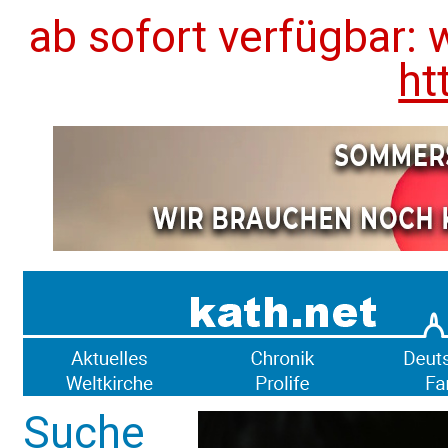
ab sofort verfügbar: 
ht
Suche