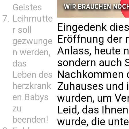
Geistes
Leihmutte
Eingedenk dies
r soll
Eröffnung der
gezwunge
Anlass, heute n
n werden,
sondern auch Si
das
Nachkommen der
Leben des
Zuhauses und i
herzkrank
wurden, um Ver
en Babys
zu
Leid, das Ihn
beenden!
wurde, die unt