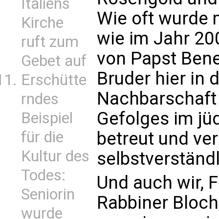
Italiens
Wie oft wurde m
Kirche
wie im Jahr 2
ruft zum
von Papst Bene
Gebet auf
Bruder hier in 
Erschütte
Nachbarschaft 
rndes
Gefolges im j
Beispiel
betreut und ver
für die
Kultur des
selbstverständ
Todes:
Und auch wir, 
Seniorin
Rabbiner Bloch
wurde