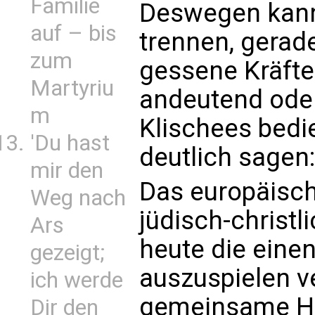
Familie
Deswegen kann
auf – bis
trennen, gerad
zum
gessene Kräft
Martyriu
andeutend oder
m
Klischees bedi
'Du hast
deutlich sagen:
mir den
Das europäisch
Weg nach
jüdisch-christ
Ars
heute die eine
gezeigt;
auszuspielen v
ich werde
gemeinsame He
Dir den