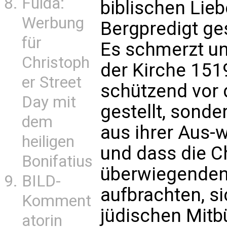
Fulda:
biblischen Lie
Werbung
Bergpredigt ge
für
Es schmerzt uns
Christoph
der Kirche 1519
er Street
schützend vor 
Day mit
gestellt, sonde
dem
aus ihrer Aus-
heiligen
und dass die C
Bonifatius
überwiegenden
BILD-
aufbrachten, si
Komment
jüdischen Mitbü
atorin