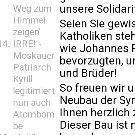
unsere Solidari
Weg zum
Himmel
Seien Sie gewis
zeigen'
Katholiken steh
IRRE! -
wie Johannes Pa
Moskauer
bevorzugten, 
Patriarch
und Brüder!
Kyrill
So freuen wir 
legitimiert
Neubau der Syn
nun auch
Ihnen herzlich
Atombom
Dieser Bau ist 
be