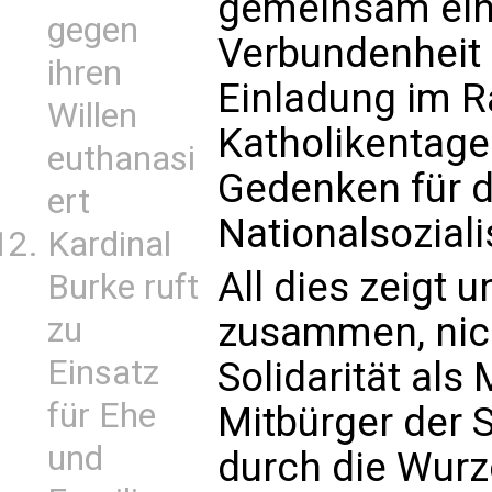
gemeinsam ein
gegen
Verbundenheit 
ihren
Einladung im 
Willen
Katholikentag
euthanasi
Gedenken für d
ert
Nationalsozial
Kardinal
All dies zeigt 
Burke ruft
zusammen, nicht
zu
Einsatz
Solidarität als
für Ehe
Mitbürger der S
und
durch die Wurz