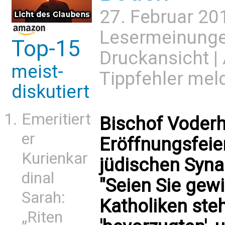
27. Februar 20
Lesermeinung
Top-15
Druckansicht
|
meist-
Tippfehler mel
diskutiert
Emeritiert
Bischof Voderh
er
Eröffnungsfeie
Kurienkar
jüdischen Syna
dinal
"Seien Sie gewi
Sarah:
Katholiken ste
„Riten