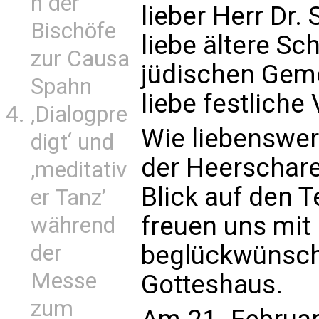
n der
lieber Herr Dr. 
Bischöfe
liebe ältere S
zur Causa
jüdischen Gem
Spahn
liebe festlich
‚Dialogpre
Wie liebenswe
digt‘ und
der Heerscharen
‚meditativ
Blick auf den T
er Tanz’
freuen uns mit
während
beglückwünsch
der
Messe
Gotteshaus.
zum