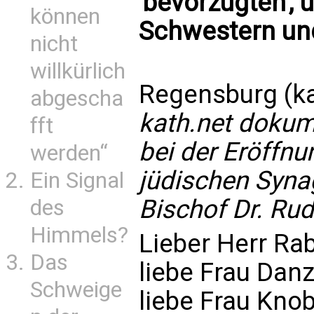
'bevorzugten', u
können
Schwestern un
nicht
willkürlich
Regensburg (ka
abgescha
kath.net dokum
fft
bei der Eröffnu
werden“
jüdischen Syna
Ein Signal
Bischof Dr. Rud
des
Himmels?
Lieber Herr Rab
Das
liebe Frau Danz
Schweige
liebe Frau Knob