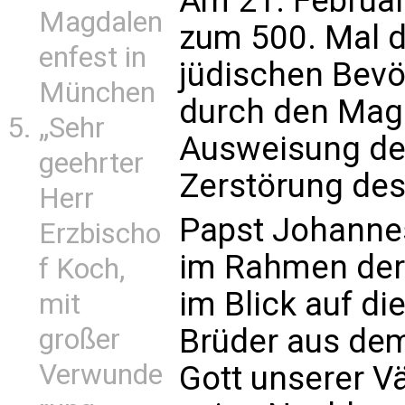
Am 21. Februar
Magdalen
zum 500. Mal 
enfest in
jüdischen Bev
München
durch den Magis
„Sehr
Ausweisung de
geehrter
Zerstörung des 
Herr
Papst Johannes
Erzbischo
im Rahmen der
f Koch,
im Blick auf di
mit
Brüder aus dem 
großer
Verwunde
Gott unserer V