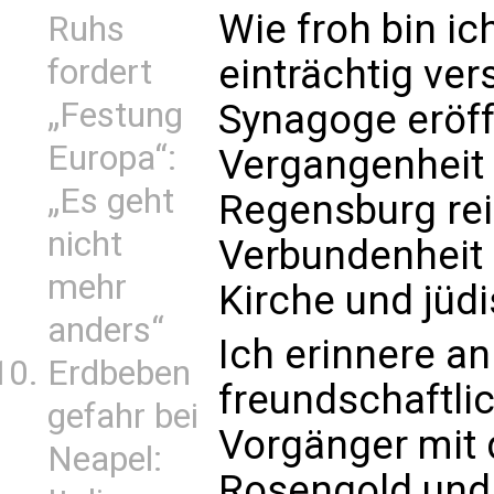
Wie froh bin ic
Ruhs
einträchtig ve
fordert
„Festung
Synagoge eröff
Europa“:
Vergangenheit 
„Es geht
Regensburg rei
nicht
Verbundenheit 
mehr
Kirche und jüd
anders“
Ich erinnere a
Erdbeben
freundschaftli
gefahr bei
Vorgänger mit
Neapel:
Rosengold und