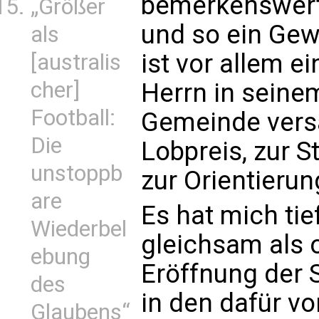
bemerkenswert
„Größer
und so ein Gewi
als
ist vor allem e
[australis
cher]
Herrn in seinem
Football:
Gemeinde ver
Die
Lobpreis, zur 
unstoppb
zur Orientieru
are
Es hat mich tie
Wiederbel
gleichsam als o
ebung
Eröffnung der 
des
in den dafür v
Glaubens“