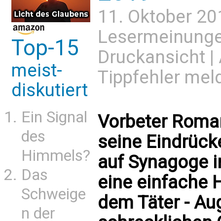
11. Oktober 20
Lesermeinung
Top-15
Druckansicht
|
meist-
Tippfehler mel
diskutiert
Ein Signal
Vorbeter Roman
des
seine Eindrück
Himmels?
auf Synagoge in 
Das
eine einfache 
Schweige
dem Täter - A
n der