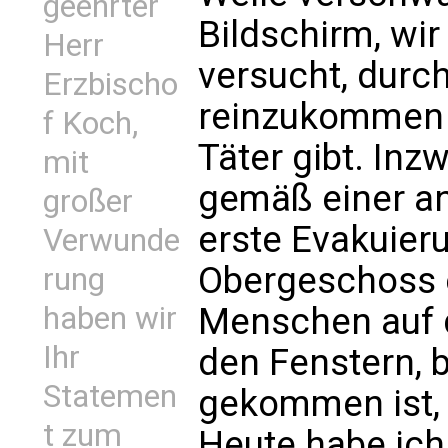
geehrter
Bildschirm, wi
Herr
versucht, durc
Erzbischo
reinzukommen
f Koch,
Täter gibt. Inz
mit
gemäß einer an
großer
erste Evakuier
Verwunde
Obergeschoss e
rung
Menschen auf 
haben wir
Ihr
den Fenstern, b
Statemen
gekommen ist, 
t zum
Heute habe ich