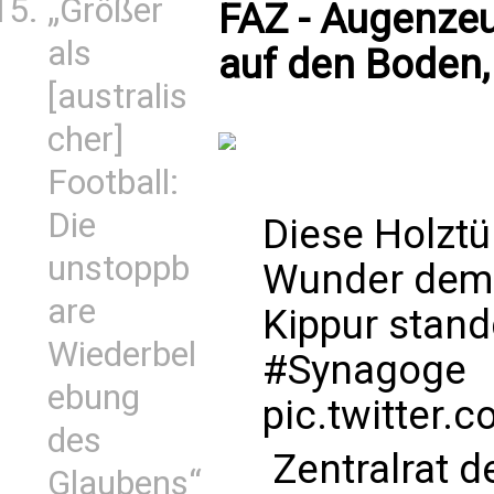
„Größer
FAZ - Augenzeug
als
auf den Boden,
[australis
cher]
Football:
Die
Diese Holztü
unstoppb
Wunder dem
are
Kippur stan
Wiederbel
#Synagoge
ebung
pic.twitter
des
 Zentralrat
Glaubens“