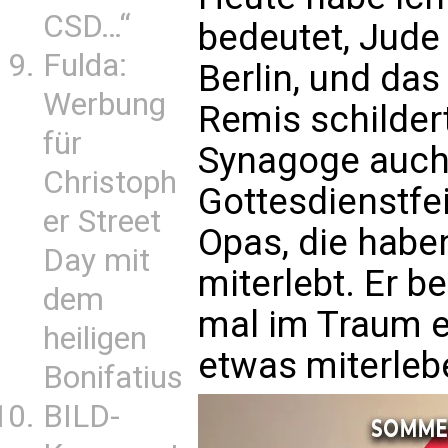
CSD…“
bedeutet, Jude 
Fulda:
Berlin, und das
Werbung
Remis schildert
für
Synagoge auch
Christoph
Gottesdienstfe
er Street
Opas, die habe
Day mit
miterlebt. Er b
dem
mal im Traum e
heiligen
etwas miterle
Bonifatius
BILD-