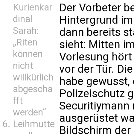
Der Vorbeter b
Kurienkar
Hintergrund im
dinal
Sarah:
dann bereits st
„Riten
sieht: Mitten i
können
Vorlesung hört
nicht
vor der Tür. D
willkürlich
habe gewusst, 
abgescha
Polizeischutz 
fft
Securitiymann 
werden“
ausgerüstet wa
Leihmutte
Bildschirm de