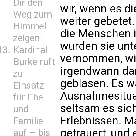
Dir den
wir, wenn es di
Weg zum
weiter gebetet.
Himmel
die Menschen i
zeigen'
wurden sie unt
Kardinal
vernommen, wi
Burke ruft
irgendwann da
zu
geblasen. Es w
Einsatz
Ausnahmesituati
für Ehe
seltsam es sich
und
Erlebnissen. 
Familie
getrauert, und 
auf – bis