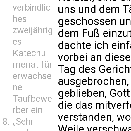
verbindlic
uns und dem Tät
hes
geschossen und
zweijährig
dem Fuß einzut
es
dachte ich ein
Katechu
vorbei an dies
menat für
Tag des Gericht
erwachse
ausgebrochen, 
ne
geblieben, Gott
Taufbewe
die das mitver
rber ein
verstanden, wo
„Sehr
Weile verschw