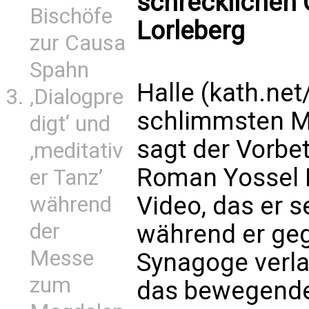
schrecklichen 
Bischöfe
Lorleberg
zur Causa
Spahn
Halle (kath.net
‚Dialogpre
schlimmsten Mi
digt‘ und
sagt der Vorbet
‚meditativ
Roman Yossel R
er Tanz’
Video, das er 
während
der
während er geg
Messe
Synagoge verlas
zum
das bewegende 