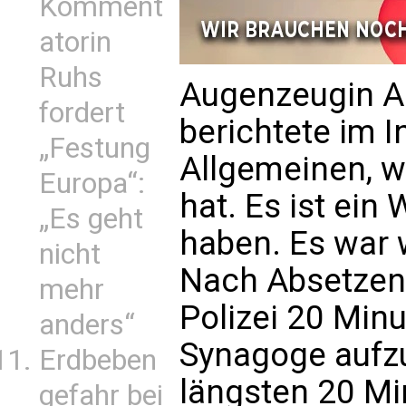
Komment
atorin
Ruhs
Augenzeugin A
fordert
berichtete im I
„Festung
Allgemeinen, w
Europa“:
hat. Es ist ein
„Es geht
haben. Es war w
nicht
Nach Absetzen 
mehr
Polizei 20 Min
anders“
Synagoge aufzu
Erdbeben
längsten 20 Mi
gefahr bei