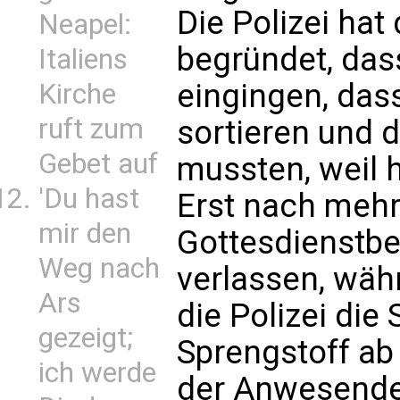
Die Polizei hat
Neapel:
begründet, dass
Italiens
eingingen, dass
Kirche
ruft zum
sortieren und d
Gebet auf
mussten, weil ha
'Du hast
Erst nach mehr
mir den
Gottesdienstb
Weg nach
verlassen, wäh
Ars
die Polizei di
gezeigt;
Sprengstoff a
ich werde
der Anwesende