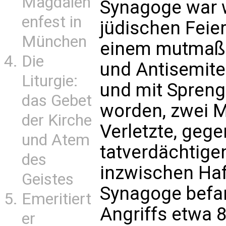
Magdalen
Synagoge war 
enfest in
jüdischen Feie
München
einem mutmaßl
Die
und Antisemite
Liturgie:
und mit Spreng
das Gebet
worden, zwei M
der Kirche
Verletzte, ge
und Atem
tatverdächtig
des
inzwischen Haft
Geistes
Synagoge befa
Emeritiert
Angriffs etwa
er