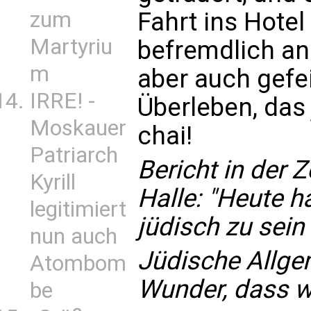
Fahrt ins Hotel 
zum
Martyriu
befremdlich an
m
aber auch gefei
IRRE! -
Überleben, das 
Moskauer
chai!
Patriarch
Bericht in der Z
Kyrill
Halle: "Heute ha
legitimiert
jüdisch zu sein
nun auch
Jüdische Allge
Atombom
Wunder, dass w
be