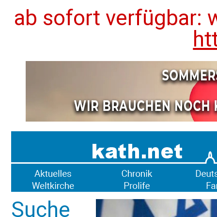
ab sofort verfügbar: 
ht
Suche