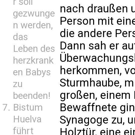
r soll
nach draußen u
gezwunge
Person mit eine
n werden,
die andere Pe
das
Dann sah er au
Leben des
Überwachungs
herzkrank
herkommen, vo
en Babys
Sturmhaube, mi
zu
großen, einem 
beenden!
Bewaffnete ging
Bistum
Synagoge zu, u
Huelva
führt
Holztür, eine e