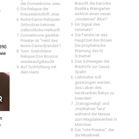
Braucht die barocke
der Dornenkrone Jesu
Basilika Weingarten
Die Reliquie der
r
wirklich einen neuen
Kreuzesinschrift Jesu
„modernen“ Altar?
Notre-Dame-Reliquien:
Ein Signal des
Orthodoxe betonen
Himmels?
ostkirchliche Herkunft
Die Familie ist das
Dornenkrone gerettet -
Hauptziel des Bösen:
Priester ist "Held des
Die prophetische
Notre-Dame-Brandes"!
1390
Warnung des hl.
Turin: Gestohlene
wie
Scharbel
Reliquie Don Boscos
Das Schweigen der
wiederaufgetaucht
Bischöfe zur Causa
Auf Tuchfühlung mit
Spahn
dem Herrn
Leihmutter soll
gezwungen werden,
das Leben des
herzkranken Babys zu
beenden!
‚Dialogpredigt‘ und
‚meditativer Tanz’
während der Messe
en
zum Magdalenenfest in
n
München
Der "rote Priester", der
die Musikwelt