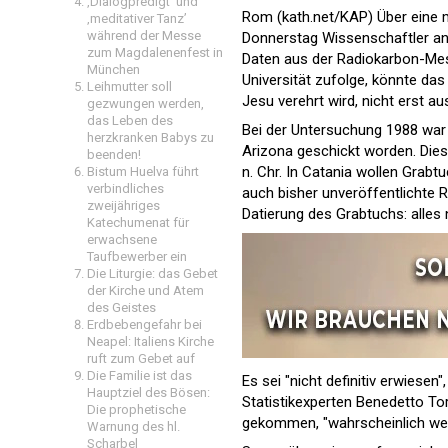
‚Dialogpredigt‘ und
Rom (kath.net/KAP) Über eine 
‚meditativer Tanz’
während der Messe
Donnerstag Wissenschaftler an 
zum Magdalenenfest in
Daten aus der Radiokarbon-Mes
München
Universität zufolge, könnte das
Leihmutter soll
Jesu verehrt wird, nicht erst 
gezwungen werden,
das Leben des
Bei der Untersuchung 1988 war 
herzkranken Babys zu
Arizona geschickt worden. Die
beenden!
n. Chr. In Catania wollen Grabt
Bistum Huelva führt
verbindliches
auch bisher unveröffentlichte 
zweijähriges
Datierung des Grabtuchs: alles
Katechumenat für
erwachsene
Taufbewerber ein
Die Liturgie: das Gebet
der Kirche und Atem
des Geistes
Erdbebengefahr bei
Neapel: Italiens Kirche
ruft zum Gebet auf
Die Familie ist das
Es sei "nicht definitiv erwiesen
Hauptziel des Bösen:
Statistikexperten Benedetto Tor
Die prophetische
gekommen, "wahrscheinlich weil
Warnung des hl.
Scharbel