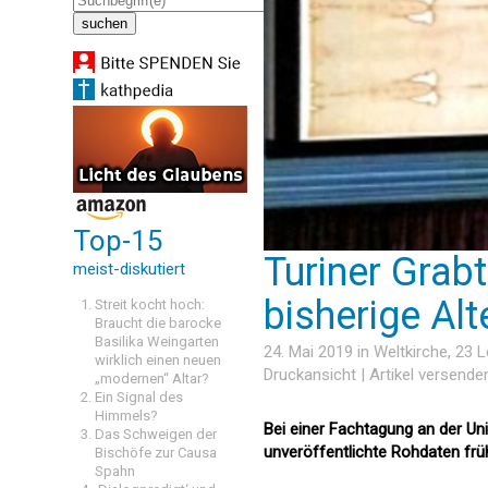
Top-15
Turiner Grab
meist-diskutiert
bisherige Al
Streit kocht hoch:
Braucht die barocke
Basilika Weingarten
24. Mai 2019 in
Weltkirche
, 23 
wirklich einen neuen
Druckansicht
|
Artikel versende
„modernen“ Altar?
Ein Signal des
Himmels?
Bei einer Fachtagung an der Un
Das Schweigen der
unveröffentlichte Rohdaten fr
Bischöfe zur Causa
Spahn