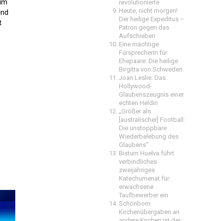
eum
revolutionierte
Heute, nicht morgen!
und
Der heilige Expeditus –
t
Patron gegen das
Aufschieben
Eine mächtige
Fürsprecherin für
Ehepaare: Die heilige
Birgitta von Schweden
Joan Leslie: Das
Hollywood-
Glaubenszeugnis einer
echten Heldin
„Größer als
[australischer] Football:
Die unstoppbare
Wiederbelebung des
Glaubens“
Bistum Huelva führt
verbindliches
zweijähriges
Katechumenat für
erwachsene
Taufbewerber ein
Schönborn:
Kirchenübergaben an
andere Kirchen ist der