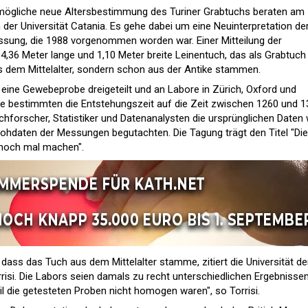
mögliche neue Altersbestimmung des Turiner Grabtuchs beraten am
der Universität Catania. Es gehe dabei um eine Neuinterpretation de
sung, die 1988 vorgenommen worden war. Einer Mitteilung der
 4,36 Meter lange und 1,10 Meter breite Leinentuch, das als Grabtuch
aus dem Mittelalter, sondern schon aus der Antike stammen.
eine Gewebeprobe dreigeteilt und an Labore in Zürich, Oxford und
se bestimmten die Entstehungszeit auf die Zeit zwischen 1260 und 
uchforscher, Statistiker und Datenanalysten die ursprünglichen Daten 
Rohdaten der Messungen begutachten. Die Tagung trägt den Titel "Die
 noch mal machen".
", dass das Tuch aus dem Mittelalter stamme, zitiert die Universität d
risi. Die Labors seien damals zu recht unterschiedlichen Ergebnisse
 die getesteten Proben nicht homogen waren", so Torrisi.