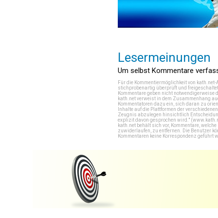
Lesermeinungen
Um selbst Kommentare verfasse
Für die Kommentiermöglichkeit von kath.net-
stichprobenartig überprüft und freigeschalte
Kommentare geben nicht notwendigerweise di
kath.net verweist in dem Zusammenhang auch
Kommentatoren dazu ein, sich daran zu orien
Inhalte auf die Plattformen der verschieden
Zeugnis abzulegen hinsichtlich Entscheidung
explizit davon gesprochen wird." (
www.kath.
kath.net behält sich vor, Kommentare, welch
zuwiderlaufen, zu entfernen. Die Benutzer k
Kommentaren keine Korrespondenz geführt werd