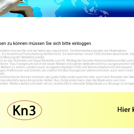
n zu können müssen Sie sich bitte einloggen.
Artikeln müssen Sie sich bei
kathLogin registrieren
. Die Kommentare werden von Moderatoren
t. Ein Anrecht auf Freischaltung besteht nicht. Ein Kommentar ist auf 1000 Zeichen beschränkt. Di
e Meinung der Redaktion wieder.
 an das Schreiben von Papst Benedikt zum 45. Welttag der Sozialen Kommunikationsmittel und lä
tieren: "Das Evangelium durch die neuen Medien mitzuteilen bedeutet nicht nur, ausgesprochen rel
en Medien zu setzen, sondern auch im eigenen digitalen Profil und Kommunikationsstil konsequent
en, Präferenzen und Urteilen, die zutiefst mit dem Evangelium übereinstimmen, auch wenn nicht
net
)
e strafrechtliche Normen verletzen, den guten Sitten widersprechen oder sonst dem Ansehen des M
önnen diesfalls keine Ansprüche stellen. Aus Zeitgründen kann über die Moderation von User-
en. Weiters behält sich kath.net vor, strafrechtlich relevante Tatbestände zur Anzeige zu bringe