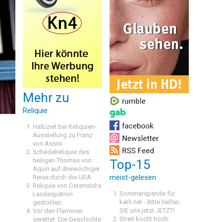
Mehr zu
Reliquie
Halbzeit bei Reliquien-
Ausstellung zu Franz
von Assisi
Schädelreliquie des
heiligen Thomas von
Top-15
Aquin auf dreiwöchiger
meist-gelesen
Reise durch die USA
Reliquie von Österreichs
Sommerspende für
Landespatron
kath.net - Bitte helfen
gestohlen
SIE uns jetzt JETZT!
Vor den Flammen
Streit kocht hoch:
gerettet: Die Geschichte