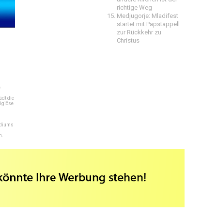
richtige Weg
Medjugorje: Mladifest
startet mit Papstappell
zur Rückkehr zu
Christus
e
dt die
igiöse
ediums
n.