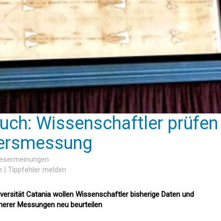
tuch: Wissenschaftler prüfen
tersmessung
Lesermeinungen
n
|
Tippfehler melden
iversität Catania wollen Wissenschaftler bisherige Daten und
üherer Messungen neu beurteilen