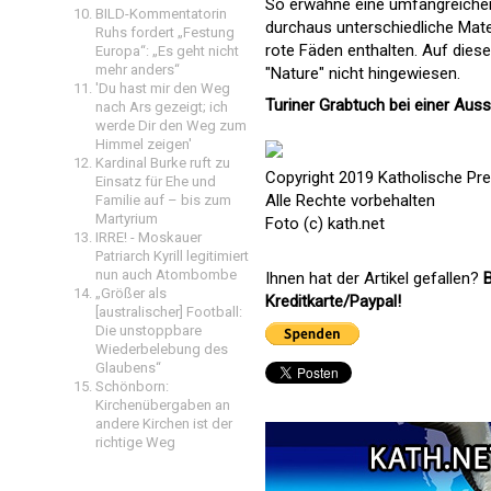
So erwähne eine umfangreiche
BILD-Kommentatorin
durchaus unterschiedliche Mate
Ruhs fordert „Festung
rote Fäden enthalten. Auf diese
Europa“: „Es geht nicht
mehr anders“
"Nature" nicht hingewiesen.
'Du hast mir den Weg
Turiner Grabtuch bei einer Auss
nach Ars gezeigt; ich
werde Dir den Weg zum
Himmel zeigen'
Kardinal Burke ruft zu
Copyright 2019 Katholische Pr
Einsatz für Ehe und
Alle Rechte vorbehalten
Familie auf – bis zum
Martyrium
Foto (c) kath.net
IRRE! - Moskauer
Patriarch Kyrill legitimiert
nun auch Atombombe
Ihnen hat der Artikel gefallen?
B
„Größer als
Kreditkarte/Paypal!
[australischer] Football:
Die unstoppbare
Wiederbelebung des
Glaubens“
Schönborn:
Kirchenübergaben an
andere Kirchen ist der
richtige Weg