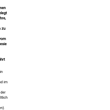
mmen
elegt
hre,
n zu
 vom
esie
ührt
in
nd im
 der
tlich
n).