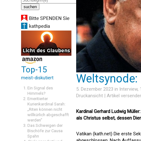
Top-15
Weltsynode: 
meist-diskutiert
Ein Signal des
5. Dezember 2023 in
Interview
,
Himmels?
Druckansicht
|
Artikel versende
Emeritierter
Kurienkardinal Sarah:
„Riten können nicht
Kardinal Gerhard Ludwig Müller
willkürlich abgeschafft
als Christus selbst, dessen Dien
werden“
Das Schweigen der
Bischöfe zur Causa
Vatikan (kath.net) Die erste Se
Spahn
abgeschlossen. Nach Auffassun