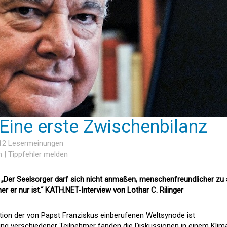
Eine erste Zwischenbilanz
 12 Lesermeinungen
n
|
Tippfehler melden
: „Der Seelsorger darf sich nicht anmaßen, menschenfreundlicher zu 
er er nur ist.“ KATH.NET-Interview von Lothar C. Rilinger
ktion der von Papst Franziskus einberufenen Weltsynode ist
g verschiedener Teilnehmer fanden die Diskussionen in einem Klim