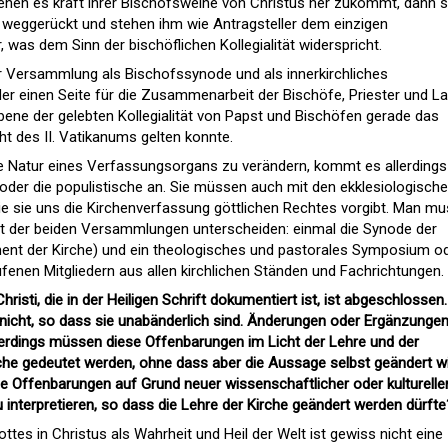
nen es kraft ihrer Bischofsweihe von Christus her zukommt, dann s
 weggerückt und stehen ihm wie Antragsteller dem einzigen
was dem Sinn der bischöflichen Kollegialität widerspricht.
r Versammlung als Bischofssynode und als innerkirchliches
r einen Seite für die Zusammenarbeit der Bischöfe, Priester und La
ne der gelebten Kollegialität von Papst und Bischöfen gerade das
ht des II. Vatikanums gelten konnte.
ie Natur eines Verfassungsorgans zu verändern, kommt es allerdings
n oder die populistische an. Sie müssen auch mit den ekklesiologisch
e sie uns die Kirchenverfassung göttlichen Rechtes vorgibt. Man m
t der beiden Versammlungen unterscheiden: einmal die Synode der
ent der Kirche) und ein theologisches und pastorales Symposium o
fenen Mitgliedern aus allen kirchlichen Ständen und Fachrichtungen.
hristi, die in der Heiligen Schrift dokumentiert ist, ist abgeschlossen.
nicht, so dass sie unabänderlich sind. Änderungen oder Ergänzunge
lerdings müssen diese Offenbarungen im Licht der Lehre und der
rche gedeutet werden, ohne dass aber die Aussage selbst geändert wi
ese Offenbarungen auf Grund neuer wissenschaftlicher oder kulturelle
 interpretieren, so dass die Lehre der Kirche geändert werden dürfte
ttes in Christus als Wahrheit und Heil der Welt ist gewiss nicht eine