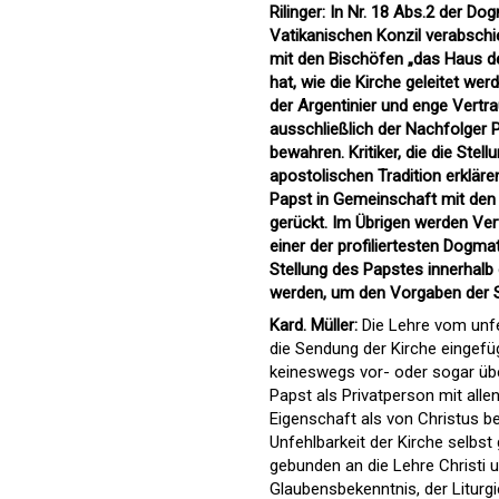
Rilinger: In Nr. 18 Abs.2 der 
Vatikanischen Konzil verabsch
mit den Bischöfen „das Haus de
hat, wie die Kirche geleitet we
der Argentinier und enge Vertr
ausschließlich der Nachfolger 
bewahren. Kritiker, die die Stel
apostolischen Tradition erklär
Papst in Gemeinschaft mit den
gerückt. Im Übrigen werden Vertr
einer der profiliertesten Dogmat
Stellung des Papstes innerhalb 
werden, um den Vorgaben der S
Kard. Müller:
Die Lehre vom unfe
die Sendung der Kirche eingefüg
keineswegs vor- oder sogar üb
Papst als Privatperson mit alle
Eigenschaft als von Christus be
Unfehlbarkeit der Kirche selbst 
gebunden an die Lehre Christi u
Glaubensbekenntnis, der Liturg