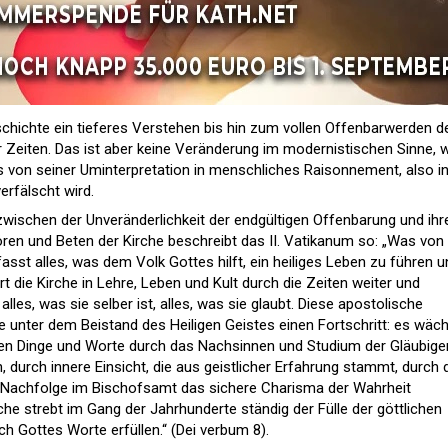
schichte ein tieferes Verstehen bis hin zum vollen Offenbarwerden d
r Zeiten. Das ist aber keine Veränderung im modernistischen Sinne, 
s von seiner Uminterpretation in menschliches Raisonnement, also i
erfälscht wird.
ischen der Unveränderlichkeit der endgültigen Offenbarung und ih
en und Beten der Kirche beschreibt das II. Vatikanum so: „Was von
asst alles, was dem Volk Gottes hilft, ein heiliges Leben zu führen u
 die Kirche in Lehre, Leben und Kult durch die Zeiten weiter und
alles, was sie selber ist, alles, was sie glaubt. Diese apostolische
he unter dem Beistand des Heiligen Geistes einen Fortschritt: es wäc
ten Dinge und Worte durch das Nachsinnen und Studium der Gläubige
, durch innere Einsicht, die aus geistlicher Erfahrung stammt, durch 
r Nachfolge im Bischofsamt das sichere Charisma der Wahrheit
he strebt im Gang der Jahrhunderte ständig der Fülle der göttlichen
ch Gottes Worte erfüllen.“ (Dei verbum 8).