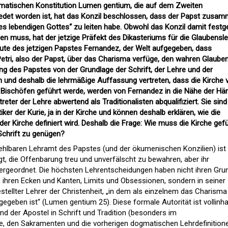
Dogmatischen Konstitution Lumen gentium, die auf dem Zweiten
iedet worden ist, hat das Konzil beschlossen, dass der Papst zusa
s lebendigen Gottes“ zu leiten habe. Obwohl das Konzil damit festg
rden muss, hat der jetzige Präfekt des Dikasteriums für die Glaubensle
aute des jetzigen Papstes Fernandez, der Welt aufgegeben, dass
Petri, also der Papst, über das Charisma verfüge, den wahren Glaube
lung des Papstes von der Grundlage der Schrift, der Lehre und der
en und deshalb die lehrmäßige Auffassung vertreten, dass die Kirche
 Bischöfen geführt werde, werden von Fernandez in die Nähe der Här
eter der Lehre abwertend als Traditionalisten abqualifiziert. Sie sind
iker der Kurie, ja in der Kirche und können deshalb erklären, wie die
der Kirche definiert wird. Deshalb die Frage: Wie muss die Kirche gef
chrift zu genügen?
hlbaren Lehramt des Papstes (und der ökumenischen Konzilien) ist 
t, die Offenbarung treu und unverfälscht zu bewahren, aber ihr
ergeordnet. Die höchsten Lehrentscheidungen haben nicht ihren Gru
n ihren Ecken und Kanten, Limits und Obsessionen, sondern in seiner
stellter Lehrer der Christenheit, „in dem als einzelnem das Charisma
gegeben ist“ (Lumen gentium 25). Diese formale Autorität ist vollinhal
nd der Apostel in Schrift und Tradition (besonders im
ie, den Sakramenten und die vorherigen dogmatischen Lehrdefinitione