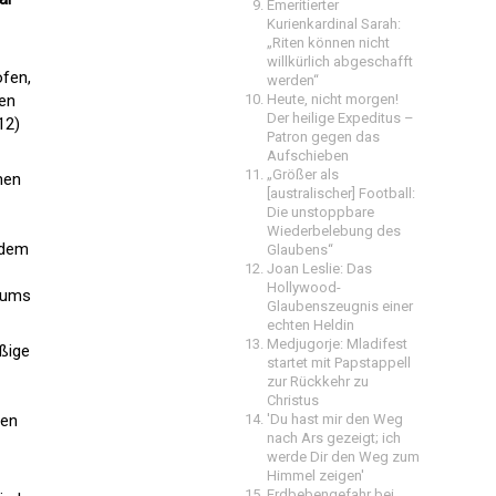
Emeritierter
Kurienkardinal Sarah:
„Riten können nicht
willkürlich abgeschafft
öfen,
werden“
den
Heute, nicht morgen!
Der heilige Expeditus –
12)
Patron gegen das
Aufschieben
„Größer als
men
[australischer] Football:
Die unstoppbare
Wiederbelebung des
 dem
Glaubens“
Joan Leslie: Das
Hollywood-
iums
Glaubenszeugnis einer
echten Heldin
Medjugorje: Mladifest
äßige
startet mit Papstappell
zur Rückkehr zu
Christus
den
'Du hast mir den Weg
nach Ars gezeigt; ich
werde Dir den Weg zum
Himmel zeigen'
Erdbebengefahr bei