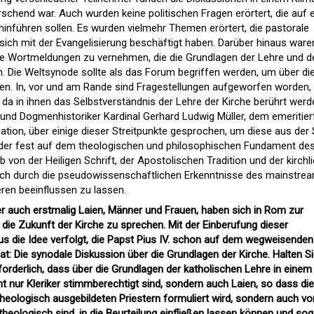
rrschend war. Auch wurden keine politischen Fragen erörtert, die auf 
hinführen sollen. Es wurden vielmehr Themen erörtert, die pastorale
 sich mit der Evangelisierung beschäftigt haben. Darüber hinaus ware
 Wortmeldungen zu vernehmen, die die Grundlagen der Lehre und d
n. Die Weltsynode sollte als das Forum begriffen werden, um über di
en. In, vor und am Rande sind Fragestellungen aufgeworfen worden, 
da in ihnen das Selbstverständnis der Lehre der Kirche berührt werd
und Dogmenhistoriker Kardinal Gerhard Ludwig Müller, dem emeritier
tion, über einige dieser Streitpunkte gesprochen, um diese aus der 
der fest auf dem theologischen und philosophischen Fundament de
 von der Heiligen Schrift, der Apostolischen Tradition und der kirchl
ich durch die pseudowissenschaftlichen Erkenntnisse des mainstrea
en beeinflussen zu lassen.
ber auch erstmalig Laien, Männer und Frauen, haben sich in Rom zur
die Zukunft der Kirche zu sprechen. Mit der Einberufung dieser
s die Idee verfolgt, die Papst Pius IV. schon auf dem wegweisenden
hat: Die synodale Diskussion über die Grundlagen der Kirche. Halten S
orderlich, dass über die Grundlagen der katholischen Lehre in einem
cht nur Kleriker stimmberechtigt sind, sondern auch Laien, so dass die
theologisch ausgebildeten Priestern formuliert wird, sondern auch vo
 theologisch sind, in die Beurteilung einfließen lassen können und sog