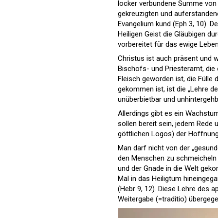
locker verbundene Summe von h
gekreuzigten und auferstandenen
Evangelium kund (Eph 3, 10). D
Heiligen Geist die Gläubigen du
vorbereitet für das ewige Lebe
Christus ist auch präsent und w
Bischofs- und Priesteramt, die 
Fleisch geworden ist, die Fülle 
gekommen ist, ist die „Lehre de
unüberbietbar und unhintergehb
Allerdings gibt es ein Wachst
sollen bereit sein, jedem Rede
göttlichen Logos) der Hoffnung, d
Man darf nicht von der „gesunde
den Menschen zu schmeicheln (2. 
und der Gnade in die Welt geko
Mal in das Heiligtum hineingeg
(Hebr 9, 12). Diese Lehre des 
Weitergabe (=traditio) übergeg