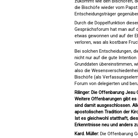
zukommt wie den Bischöfen, de
die Bischöfe wieder vom Papst
Entscheidungsträger gegenüber, 
Durch die Doppelfunktion diese
Gesprächsforum hat man auf de
etwas gewonnen und auf der Ebe
verloren, was als kostbare Fruc
Bei solchen Entscheidungen, d
nicht nur auf die gute Intentio
Grunddaten übereinstimmen, wi
also die Wesensverschiedenhei
Bischöfe (als Verfassungselem
Forum von delegierten und beru
Rilinger: Die Offenbarung Jesu C
Weitere Offenbarungen gibt es 
sind damit ausgeschlossen. Al
apostolischen Tradition der Ki
Ist es gleichwohl statthaft, di
Erkenntnisse neu und anders zu
Kard. Müller:
Die Offenbarung Go