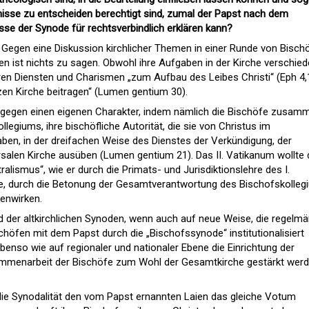
bnisse zu entscheiden berechtigt sind, zumal der Papst nach dem
se der Synode für rechtsverbindlich erklären kann?
:
Gegen eine Diskussion kirchlicher Themen in einer Runde von Bisch
en ist nichts zu sagen. Obwohl ihre Aufgaben in der Kirche verschie
ihren Diensten und Charismen „zum Aufbau des Leibes Christi“ (Eph 4,
en Kirche beitragen“ (Lumen gentium 30).
agegen einen eigenen Charakter, indem nämlich die Bischöfe zusam
legiums, ihre bischöfliche Autorität, die sie von Christus im
n, in der dreifachen Weise des Dienstes der Verkündigung, der
ersalen Kirche ausüben (Lumen gentium 21). Das II. Vatikanum wollte
alismus“, wie er durch die Primats- und Jurisdiktionslehre des I.
 durch die Betonung der Gesamtverantwortung des Bischofskolleg
genwirken.
d der altkirchlichen Synoden, wenn auch auf neue Weise, die regelm
öfen mit dem Papst durch die „Bischofssynode“ institutionalisiert
benso wie auf regionaler und nationaler Ebene die Einrichtung der
mmenarbeit der Bischöfe zum Wohl der Gesamtkirche gestärkt wer
die Synodalität den vom Papst ernannten Laien das gleiche Votum