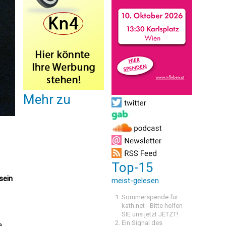
Mehr zu
Top-15
sein
meist-gelesen
Sommerspende für
kath.net - Bitte helfen
SIE uns jetzt JETZT!
Ein Signal des
a