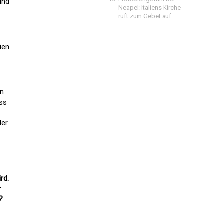
ind
Neapel: Italiens Kirche
ruft zum Gebet auf
ien
en
uss
der
n
rd.
r
?