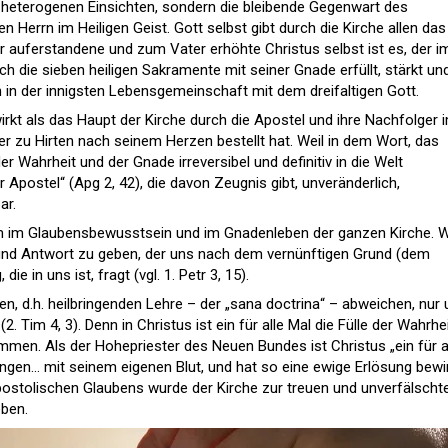
eterogenen Einsichten, sondern die bleibende Gegenwart des
 Herrn im Heiligen Geist. Gott selbst gibt durch die Kirche allen das
er auferstandene und zum Vater erhöhte Christus selbst ist es, der i
rch die sieben heiligen Sakramente mit seiner Gnade erfüllt, stärkt un
n in der innigsten Lebensgemeinschaft mit dem dreifaltigen Gott.
irkt als das Haupt der Kirche durch die Apostel und ihre Nachfolger 
er zu Hirten nach seinem Herzen bestellt hat. Weil in dem Wort, das
der Wahrheit und der Gnade irreversibel und definitiv in die Welt
r Apostel“ (Apg 2, 42), die davon Zeugnis gibt, unveränderlich,
ar.
um im Glaubensbewusstsein und im Gnadenleben der ganzen Kirche. W
 und Antwort zu geben, der uns nach dem vernünftigen Grund (dem
ie in uns ist, fragt (vgl. 1. Petr 3, 15).
n, d.h. heilbringenden Lehre – der „sana doctrina“ – abweichen, nur
Tim 4, 3). Denn in Christus ist ein für alle Mal die Fülle der Wahrhe
mmen. Als der Hohepriester des Neuen Bundes ist Christus „ein für a
angen… mit seinem eigenen Blut, und hat so eine ewige Erlösung bewir
apostolischen Glaubens wurde der Kirche zur treuen und unverfälscht
eben.