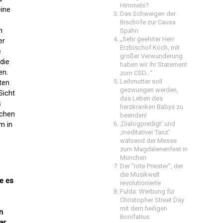
Himmels?
eine
Das Schweigen der
Bischöfe zur Causa
n
Spahn
„Sehr geehrter Herr
er
Erzbischof Koch, mit
e
großer Verwunderung
die
haben wir Ihr Statement
en.
zum CSD…“
Leihmutter soll
ten
gezwungen werden,
Sicht
das Leben des
s
herzkranken Babys zu
ichen
beenden!
m in
‚Dialogpredigt‘ und
‚meditativer Tanz’
während der Messe
zum Magdalenenfest in
München
Der "rote Priester", der
die Musikwelt
ie es
revolutionierte
Fulda: Werbung für
Christopher Street Day
mit dem heiligen
n
Bonifatius
ar