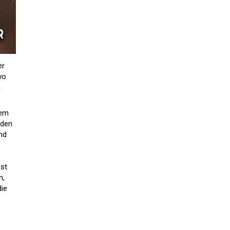
er
wo
n
rem
 den
nd
hst
n,
die