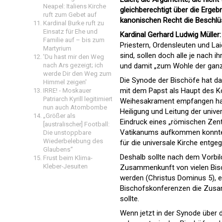
Neapel: Italiens Kirche
gleichberechtigt über die Erge
ruft zum Gebet auf
kanonischen Recht die Beschlüs
Kardinal Burke ruft zu
Einsatz für Ehe und
Kardinal Gerhard Ludwig Müller
Familie auf – bis zum
Priestern, Ordensleuten und Lai
Martyrium
sind, sollen doch alle je nach 
'Du hast mir den Weg
nach Ars gezeigt; ich
und damit „zum Wohle der ganz
werde Dir den Weg zum
Die Synode der Bischöfe hat d
Himmel zeigen'
mit dem Papst als Haupt des Kol
IRRE! - Moskauer
Patriarch Kyrill legitimiert
Weihesakrament empfangen habe
nun auch Atombombe
Heiligung und Leitung der univ
„Größer als
Eindruck eines „römischen Zentr
[australischer] Football:
Vatikanums aufkommen konnte,
Die unstoppbare
Wiederbelebung des
für die universale Kirche entge
Glaubens“
Deshalb sollte nach dem Vorbil
Frust beim Klima-
Kleber-Jesuiten
Zusammenkunft von vielen Bisch
werden (Christus Dominus 5), e
Bischofskonferenzen die Zusa
sollte.
Wenn jetzt in der Synode über 