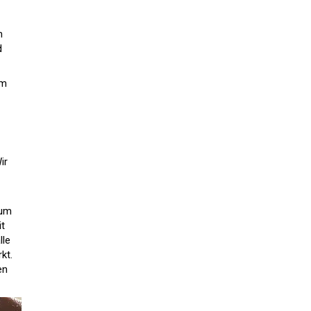
m
d
im
ir
 um
it
lle
kt.
en