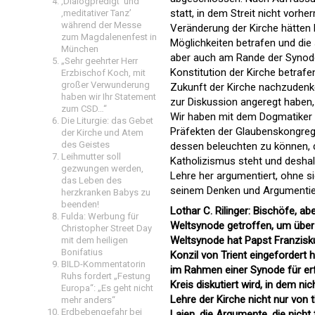
‚Dialogpredigt‘ und
statt, in dem Streit nicht vorhe
‚meditativer Tanz’
während der Messe
Veränderung der Kirche hätten 
zum Magdalenenfest in
Möglichkeiten betrafen und die
München
aber auch am Rande der Synode
„Sehr geehrter Herr
Konstitution der Kirche betrafe
Erzbischof Koch, mit
großer Verwunderung
Zukunft der Kirche nachzudenk
haben wir Ihr Statement
zur Diskussion angeregt haben, 
zum CSD…“
Wir haben mit dem Dogmatiker 
Die Liturgie: das Gebet
Präfekten der Glaubenskongrega
der Kirche und Atem
des Geistes
dessen beleuchten zu können, 
Leihmutter soll
Katholizismus steht und deshalb
gezwungen werden,
Lehre her argumentiert, ohne s
das Leben des
seinem Denken und Argumentier
herzkranken Babys zu
beenden!
Lothar C. Rilinger: Bischöfe, a
Fulda: Werbung für
Weltsynode getroffen, um über 
Christopher Street Day
Weltsynode hat Papst Franzisku
mit dem heiligen
Bonifatius
Konzil von Trient eingefordert 
BILD-Kommentatorin
im Rahmen einer Synode für erf
Ruhs fordert „Festung
Kreis diskutiert wird, in dem ni
Europa“: „Es geht nicht
Lehre der Kirche nicht nur von 
mehr anders“
Erdbebengefahr bei
Laien, die Argumente, die nicht