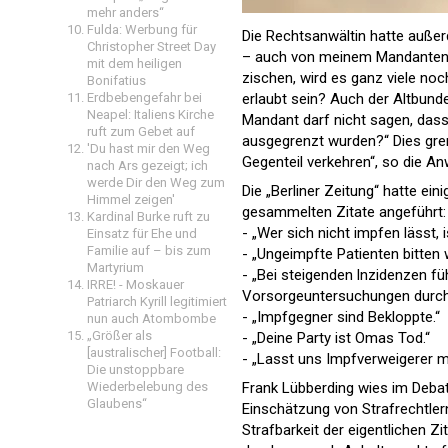
mehr anders“
Fulda: Werbung für
Die Rechtsanwältin hatte außerd
Christopher Street Day
– auch von meinem Mandanten zi
mit dem heiligen
zischen, wird es ganz viele noc
Bonifatius
Erdbebengefahr bei
erlaubt sein? Auch der Altbund
Neapel: Italiens Kirche
Mandant darf nicht sagen, dass
ruft zum Gebet auf
ausgegrenzt wurden?“ Dies gr
'Du hast mir den Weg
Gegenteil verkehren“, so die Anw
nach Ars gezeigt; ich
werde Dir den Weg zum
Die „Berliner Zeitung“ hatte e
Himmel zeigen'
gesammelten Zitate angeführt:
Kardinal Burke ruft zu
- „Wer sich nicht impfen lässt, is
Einsatz für Ehe und
Familie auf – bis zum
- „Ungeimpfte Patienten bitten w
Martyrium
- „Bei steigenden lnzidenzen fü
IRRE! - Moskauer
Vorsorgeuntersuchungen durch
Patriarch Kyrill legitimiert
- „Impfgegner sind Bekloppte.“
nun auch Atombombe
„Größer als
- „Deine Party ist Omas Tod.“
[australischer] Football:
- „Lasst uns Impfverweigerer m
Die unstoppbare
Wiederbelebung des
Frank Lübberding wies im Deba
Glaubens“
Einschätzung von Strafrechtle
Strafbarkeit der eigentlichen Zi