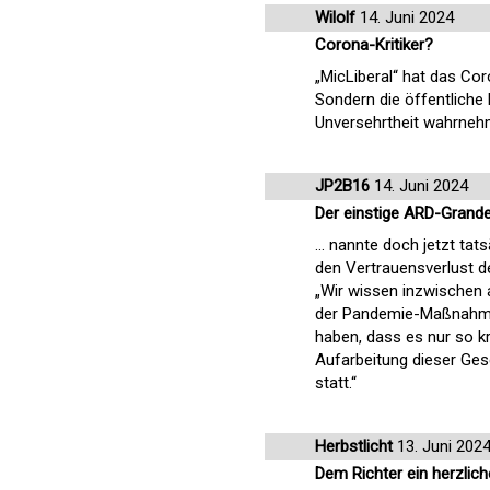
Wilolf
14. Juni 2024
Corona-Kritiker?
„MicLiberal“ hat das Cor
Sondern die öffentliche 
Unversehrtheit wahrneh
JP2B16
14. Juni 2024
Der einstige ARD-Grande 
... nannte doch jetzt ta
den Vertrauensverlust de
„Wir wissen inzwischen a
der Pandemie-Maßnahmen
haben, dass es nur so kra
Aufarbeitung dieser Gesch
statt.“
Herbstlicht
13. Juni 202
Dem Richter ein herzlic