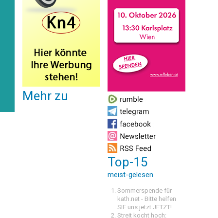
Mehr zu
Top-15
meist-gelesen
Sommerspende für
kath.net - Bitte helfen
SIE uns jetzt JETZT!
Streit kocht hoch: