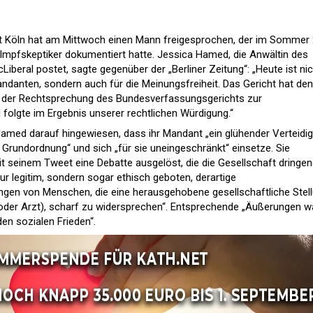
ht Köln hat am Mittwoch einen Mann freigesprochen, der im Sommer
 Impfskeptiker dokumentiert hatte. Jessica Hamed, die Anwältin des
Liberal postet, sagte gegenüber der „Berliner Zeitung“: „Heute ist ni
andanten, sondern auch für die Meinungsfreiheit. Das Gericht hat den
t der Rechtsprechung des Bundesverfassungsgerichts zur
 folgte im Ergebnis unserer rechtlichen Würdigung.“
amed darauf hingewiesen, dass ihr Mandant „ein glühender Verteidig
 Grundordnung“ und sich „für sie uneingeschränkt“ einsetze. Sie
it seinem Tweet eine Debatte ausgelöst, die die Gesellschaft dringe
nur legitim, sondern sogar ethisch geboten, derartige
gen von Menschen, die eine herausgehobene gesellschaftliche Stel
in oder Arzt), scharf zu widersprechen“. Entsprechende „Äußerungen 
en sozialen Frieden“.