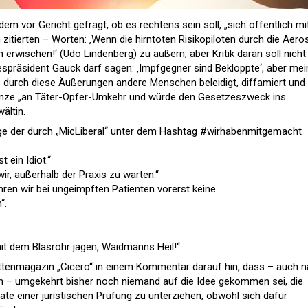
em vor Gericht gefragt, ob es rechtens sein soll, „sich öffentlich mi
tierten – Worten: ‚Wenn die hirntoten Risikopiloten durch die Aero
h erwischen!‘ (Udo Lindenberg) zu äußern, aber Kritik daran soll nicht
espräsident Gauck darf sagen: ‚Impfgegner sind Bekloppte‘, aber mei
 durch diese Äußerungen andere Menschen beleidigt, diffamiert und
enze „an Täter-Opfer-Umkehr und würde den Gesetzeszweck ins
ältin.
inige der durch „MicLiberal“ unter dem Hashtag #wirhabenmitgemacht
t ein Idiot.“
ir, außerhalb der Praxis zu warten.“
hren wir bei ungeimpften Patienten vorerst keine
“.
it dem Blasrohr jagen, Waidmanns Heil!“
ttenmagazin „Cicero“ in einem Kommentar darauf hin, dass – auch 
rn – umgekehrt bisher noch niemand auf die Idee gekommen sei, die
tate einer juristischen Prüfung zu unterziehen, obwohl sich dafür