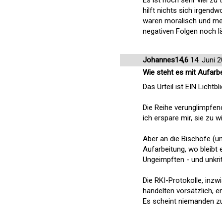
Es ist noch sehr viel zu 
hilft nichts sich irgend
waren moralisch und med
negativen Folgen noch lä
Johannes14,6
14. Juni 
Wie steht es mit Aufarbe
Das Urteil ist EIN Lichtblic
Die Reihe verunglimpfend
ich erspare mir, sie zu w
Aber an die Bischöfe (un
Aufarbeitung, wo bleibt
Ungeimpften - und unkr
Die RKI-Protokolle, inzw
handelten vorsätzlich, 
Es scheint niemanden zu