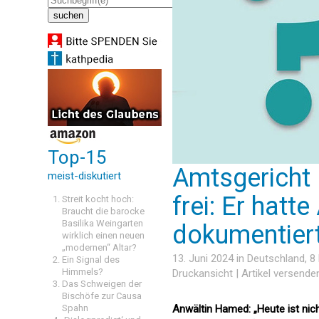
Top-15
Amtsgericht 
meist-diskutiert
frei: Er hatt
Streit kocht hoch:
Braucht die barocke
Basilika Weingarten
dokumentier
wirklich einen neuen
„modernen“ Altar?
13. Juni 2024 in
Deutschland
, 
Ein Signal des
Himmels?
Druckansicht
|
Artikel versende
Das Schweigen der
Bischöfe zur Causa
Spahn
Anwältin Hamed: „Heute ist nic