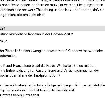
tun, damit sich die Blindheit löst, die immer noch viele befallen hat. Es
wo noch festzuhalten, sondern es muß klar werden. Diese Injektionen
izinisch eine schwere Täuschung und es ist zu befürchten, daß die
ngst nicht alle am Licht sind!
2024
itung kirchlichen Handelns in der Corona-Zeit ?
k, ja.
er Zitate ließe sich zwanglos erweitern auf Kirchenverantwortliche,
iederholen.
d Papst Franziskus) bleibt die Frage: Wie halten Sie es mit der
 eine Entschuldigung für Ausgrenzung und Verächtlichmachen der
itische Übernahme der Impfpromotion ?
ischen weitgehend entschwärzt allgemein zugänglich, zeigen: Politike
entgegen medizinischer Fakten und Notwendigkeit.
 interessieren. Unfassbar.