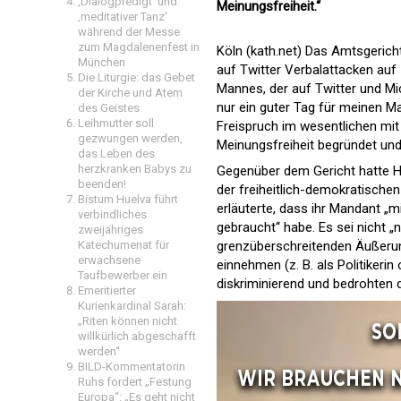
‚Dialogpredigt‘ und
Meinungsfreiheit.“
‚meditativer Tanz’
während der Messe
zum Magdalenenfest in
Köln (kath.net) Das Amtsgeric
München
auf Twitter Verbalattacken auf
Die Liturgie: das Gebet
Mannes, der auf Twitter und Mic
der Kirche und Atem
nur ein guter Tag für meinen M
des Geistes
Leihmutter soll
Freispruch im wesentlichen mi
gezwungen werden,
Meinungsfreiheit begründet und
das Leben des
herzkranken Babys zu
Gegenüber dem Gericht hatte H
beenden!
der freiheitlich-demokratischen
Bistum Huelva führt
erläuterte, dass ihr Mandant „m
verbindliches
gebraucht“ habe. Es sei nicht „
zweijähriges
Katechumenat für
grenzüberschreitenden Äußerun
erwachsene
einnehmen (z. B. als Politiker
Taufbewerber ein
diskriminierend und bedrohten d
Emeritierter
Kurienkardinal Sarah:
„Riten können nicht
willkürlich abgeschafft
werden“
BILD-Kommentatorin
Ruhs fordert „Festung
Europa“: „Es geht nicht