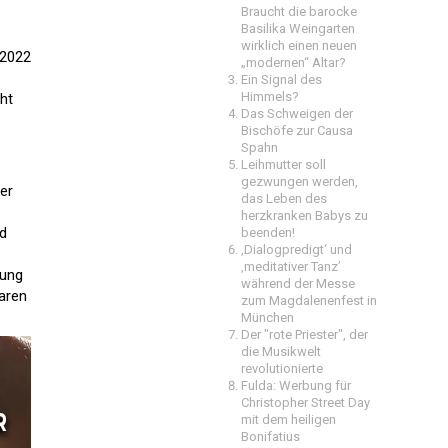
Braucht die barocke
Basilika Weingarten
wirklich einen neuen
 2022
„modernen“ Altar?
Ein Signal des
Himmels?
cht
Das Schweigen der
Bischöfe zur Causa
Spahn
Leihmutter soll
gezwungen werden,
er
das Leben des
herzkranken Babys zu
nd
beenden!
‚Dialogpredigt‘ und
‚meditativer Tanz’
lung
während der Messe
waren
zum Magdalenenfest in
München
Der "rote Priester", der
die Musikwelt
revolutionierte
Fulda: Werbung für
Christopher Street Day
mit dem heiligen
Bonifatius