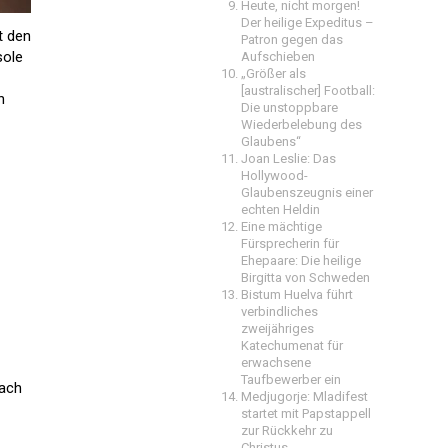
Heute, nicht morgen!
Der heilige Expeditus –
t den
Patron gegen das
sole
Aufschieben
„Größer als
[australischer] Football:
n
Die unstoppbare
Wiederbelebung des
Glaubens“
Joan Leslie: Das
Hollywood-
Glaubenszeugnis einer
echten Heldin
Eine mächtige
Fürsprecherin für
Ehepaare: Die heilige
Birgitta von Schweden
Bistum Huelva führt
verbindliches
zweijähriges
Katechumenat für
erwachsene
Taufbewerber ein
nach
Medjugorje: Mladifest
startet mit Papstappell
zur Rückkehr zu
Christus