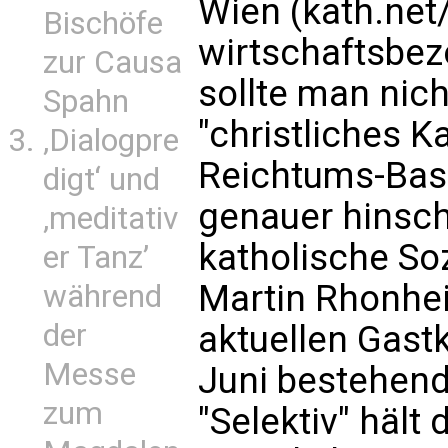
Wien (kath.net
Bischöfe
wirtschaftsbe
zur Causa
sollte man nich
Spahn
"christliches K
‚Dialogpre
Reichtums-Bash
digt‘ und
genauer hinsch
‚meditativ
katholische Soz
er Tanz’
Martin Rhonhei
während
der
aktuellen Gast
Messe
Juni bestehen
zum
"Selektiv" hält 