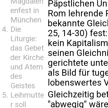
Magdalen
Päpstlichen Uni
enfest in
Rom lehrende P
München
bekannte Gleic
Die
25, 14-30) fest
Liturgie:
kein Kapitalismu
das Gebet
seinen Gleichn
der Kirche
gerichtete unt
und Atem
als Bild für tu
des
lobenswertes V
Geistes
Gleichzeitig b
Leihmutte
"abwegig" wäre
r soll