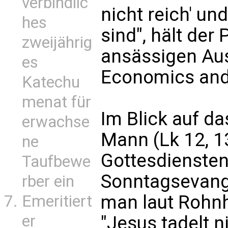
verbindlic
nicht reich' und
hes
sind", hält der
zweijährig
ansässigen Aust
es
Economics and 
Katechu
menat für
Im Blick auf d
erwachse
Mann (Lk 12, 13
ne
Gottesdiensten
Taufbewe
Sonntagsevang
rber ein
man laut Rohn
Emeritiert
er
"Jesus tadelt 