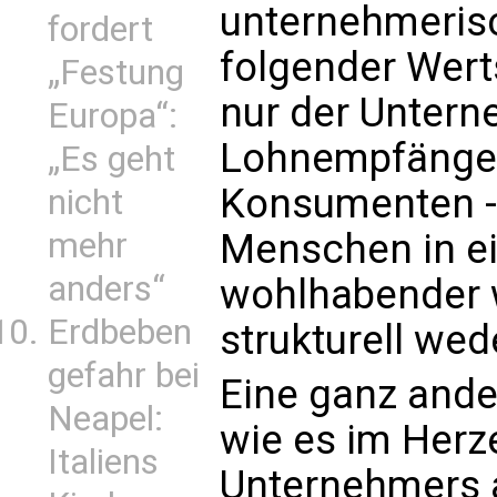
unternehmerisc
fordert
folgender Wert
„Festung
nur der Untern
Europa“:
Lohnempfänger,
„Es geht
Konsumenten - 
nicht
mehr
Menschen in e
anders“
wohlhabender w
Erdbeben
strukturell wed
gefahr bei
Eine ganz ander
Neapel:
wie es im Herz
Italiens
Unternehmers a