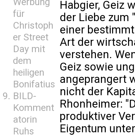
Werbung
Habgier, Geiz 
für
der Liebe zum 
Christoph
einer bestimmt
er Street
Art der wirtsch
Day mit
verstehen. Wen
dem
Geiz sowie ung
heiligen
angeprangert 
Bonifatius
nicht der Kapit
BILD-
Rhonheimer: "D
Komment
produktiver Ve
atorin
Eigentum unter
Ruhs