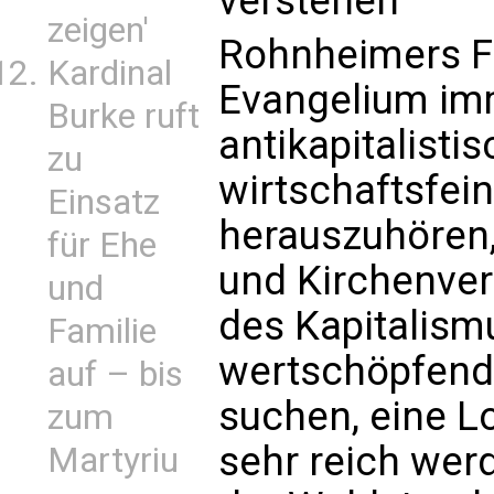
verstehen
zeigen'
Rohnheimers Fa
Kardinal
Evangelium im
Burke ruft
antikapitalisti
zu
wirtschaftsfei
Einsatz
herauszuhören,
für Ehe
und Kirchenver
und
des Kapitalism
Familie
wertschöpfende
auf – bis
suchen, eine Lo
zum
sehr reich wer
Martyriu