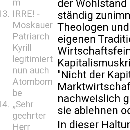
m
der Wohlstand
IRRE! -
ständig zunimmt
Moskauer
Theologen und 
Patriarch
eigenen Traditi
Kyrill
Wirtschaftsfein
legitimiert
Kapitalismuskri
nun auch
"Nicht der Kapi
Atombom
Marktwirtschaf
be
nachweislich g
„Sehr
sie ablehnen od
geehrter
In dieser Halt
Herr