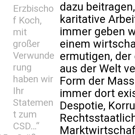
dazu beitragen,
Erzbischo
karitative Arbei
f Koch,
immer geben wi
mit
einem wirtschaf
großer
ermutigen, der
Verwunde
rung
aus der Welt ve
haben wir
Form der Mass
Ihr
immer dort exis
Statemen
Despotie, Korr
t zum
Rechtsstaatlich
CSD…“
Marktwirtschaft