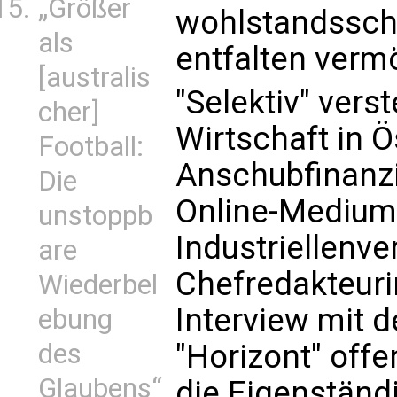
„Größer
wohlstandssch
als
entfalten verm
[australis
"Selektiv" vers
cher]
Wirtschaft in Ö
Football:
Anschubfinanzi
Die
Online-Medium
unstoppb
Industriellenve
are
Chefredakteuri
Wiederbel
Interview mit
ebung
des
"Horizont" offe
Glaubens“
die Eigenständ