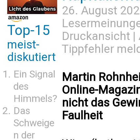
26. August 202
Lesermeinung
Top-15
Druckansicht
|
meist-
Tippfehler mel
diskutiert
Ein Signal
Martin Rohnhe
des
Online-Magazin 
Himmels?
nicht das Gewi
Das
Faulheit
Schweige
n der