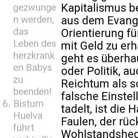
Kapitalismus b
gezwunge
n werden,
aus dem Evang
das
Orientierung f
Leben des
mit Geld zu erh
herzkrank
geht es überha
en Babys
oder Politik, a
zu
Reichtum als s
beenden!
falsche Einste
Bistum
tadelt, ist die 
Huelva
Faulen, der rü
führt
Wohlstandshedo