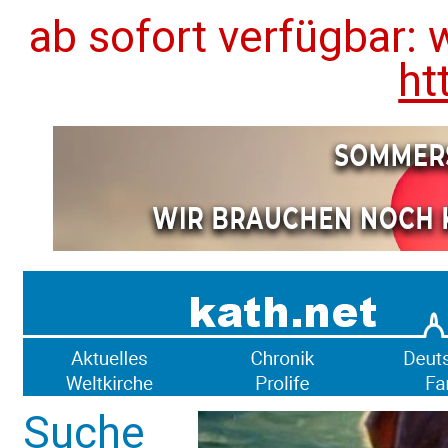
ab sofort verfügbar: 
ht
Suche