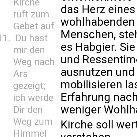
Kirche
das Herz eines
ruft zum
wohlhabenden 
Gebet auf
Menschen, steht
'Du hast
es Habgier. Sie
mir den
und Ressentimen
Weg nach
ausnutzen und 
Ars
mobilisieren las
gezeigt;
Erfahrung nac
ich werde
weniger Wohlh
Dir den
Weg zum
Kirche soll we
Himmel