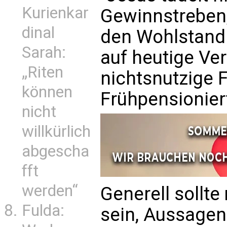
Kurienkar
Gewinnstreben,
dinal
den Wohlstand 
Sarah:
auf heutige Ver
„Riten
nichtsnutzige F
können
Frühpensionier
nicht
willkürlich
abgescha
fft
werden“
Generell sollte
Fulda:
sein, Aussagen