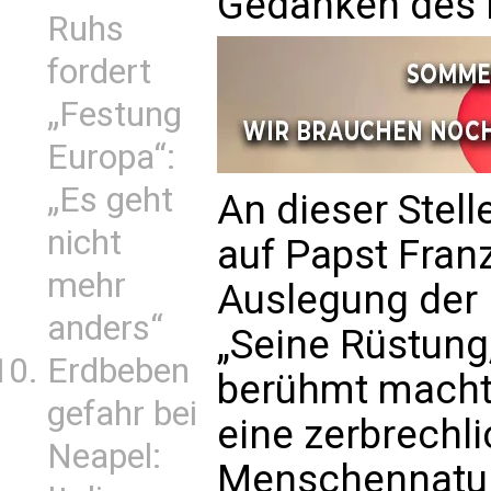
Gedanken des H
Ruhs
fordert
„Festung
Europa“:
„Es geht
An dieser Stel
nicht
auf Papst Fran
mehr
Auslegung der
anders“
„Seine Rüstung,
Erdbeben
berühmt macht,
gefahr bei
eine zerbrechl
Neapel:
Menschennatur