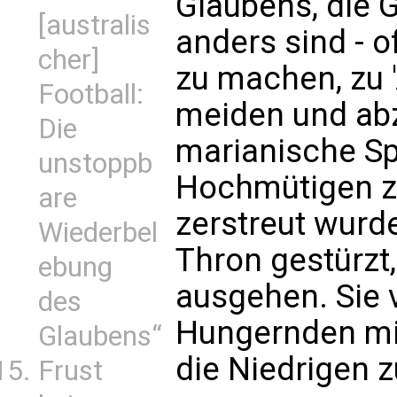
Glaubens, die G
[australis
anders sind - o
cher]
zu machen, zu '
Football:
meiden und abz
Die
marianische Spir
unstoppb
Hochmütigen zu
are
zerstreut wurd
Wiederbel
Thron gestürzt,
ebung
ausgehen. Sie v
des
Hungernden mi
Glaubens“
die Niedrigen z
Frust