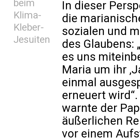
beim
In dieser Persp
Klima-
die marianisch
Kleber-
sozialen und m
Jesuiten
des Glaubens: 
es uns miteinb
Maria um ihr ‚J
einmal ausgesp
erneuert wird“.
warnte der Paps
äußerlichen Rel
vor einem Aufs