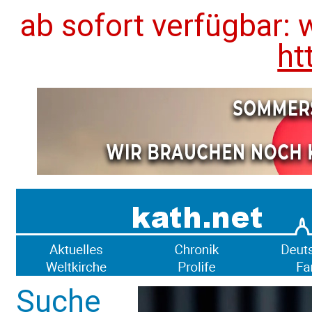
ab sofort verfügbar: 
ht
Suche