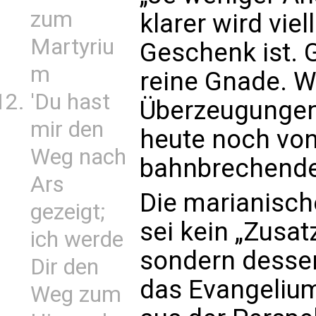
zum
klarer wird viel
Martyriu
Geschenk ist. G
m
reine Gnade. W
'Du hast
Überzeugungen
mir den
heute noch von
Weg nach
bahnbrechenden
Ars
Die marianische 
gezeigt;
sei kein „Zusa
ich werde
sondern dessen
Dir den
das Evangelium
Weg zum