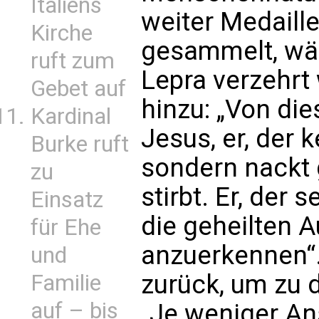
Italiens
weiter Medaill
Kirche
gesammelt, wär
ruft zum
Lepra verzehrt 
Gebet auf
hinzu: „Von die
Kardinal
Jesus, er, der 
Burke ruft
sondern nackt 
zu
stirbt. Er, der
Einsatz
die geheilten 
für Ehe
anzuerkennen“.
und
zurück, um zu 
Familie
auf – bis
„Je weniger An