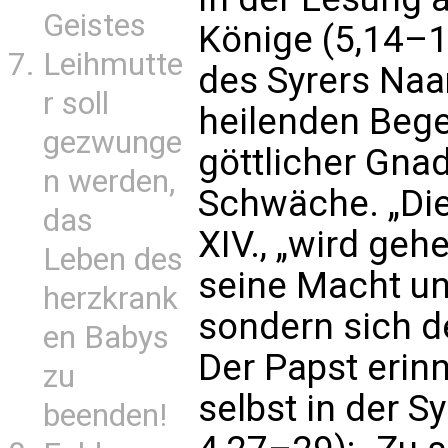
Geistes
Könige (5,14–1
Leihmutte
des Syrers Naa
r soll
heilenden Beg
gezwunge
göttlicher Gna
n werden,
Schwäche. „Die
das
XIV., „wird gehe
Leben des
seine Macht un
herzkrank
sondern sich d
en Babys
Der Papst erin
zu
selbst in der 
beenden!