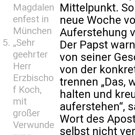
Mittelpunkt. So
Magdalen
enfest in
neue Woche vo
München
Auferstehung v
„Sehr
Der Papst warn
geehrter
von seiner Ges
Herr
von der konkre
Erzbischo
trennen „Das, w
f Koch,
halten und kreu
mit
auferstehen“, s
großer
Wort des Apost
Verwunde
selbst nicht ve