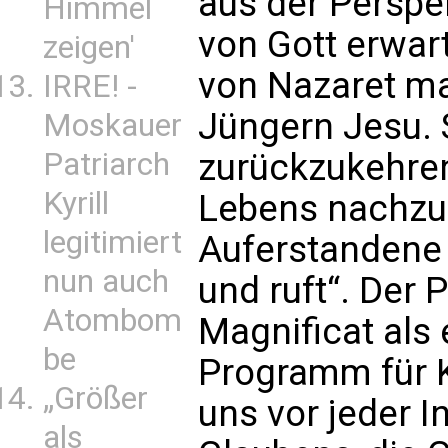
aus der Perspek
Himmel
von Gott erwart
zeigen'
von Nazaret ma
IRRE! -
Jüngern Jesu. S
Moskauer
Patriarch
zurückzukehren
Kyrill
Lebens nachzu
legitimiert
Auferstandene
nun auch
und ruft“. Der
Atombom
Magnificat als
be
Programm für K
„Größer
uns vor jeder I
als