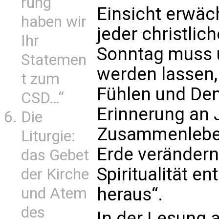
rung
Einsicht erwäc
haben wir
jeder christlich
Ihr
Sonntag muss u
Statemen
werden lassen,
t zum
Fühlen und Den
CSD…“
Erinnerung an 
Die
Zusammenleben
Liturgie:
Erde verändern.
das Gebet
Spiritualität e
der Kirche
heraus“.
und Atem
des
In der Lesung 