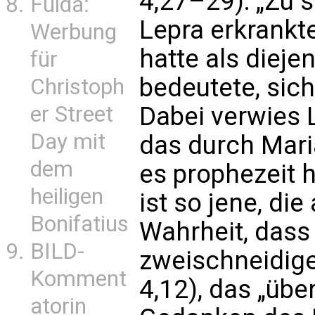
4,27–29): „Zu 
Fulda:
Lepra erkrankt
Werbung
hatte als diejen
für
bedeutete, sich
Christoph
er Street
Dabei verwies L
Day mit
das durch Mari
dem
es prophezeit h
heiligen
ist so jene, die
Bonifatius
Wahrheit, dass
BILD-
zweischneidige
Komment
4,12), das „üb
atorin