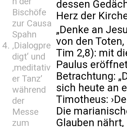
n der
dessen Gedäch
Bischöfe
Herz der Kirch
zur Causa
„Denke an Jesu
Spahn
von den Toten,
‚Dialogpre
Tim 2,8): mit 
digt‘ und
Paulus eröffnet
‚meditativ
Betrachtung: „
er Tanz’
sich heute an e
während
Timotheus: ›De
der
Die marianische
Messe
Glauben nährt, 
zum