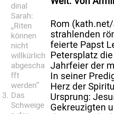
Welt. Von Arm
dinal
Sarah:
Rom (kath.net/
„Riten
strahlenden r
können
feierte Papst L
nicht
Petersplatz die
willkürlich
Jahrfeier der m
abgescha
In seiner Predi
fft
werden“
Herz der Spirit
Das
Ursprung: Jesu
Schweige
Gekreuzigten u