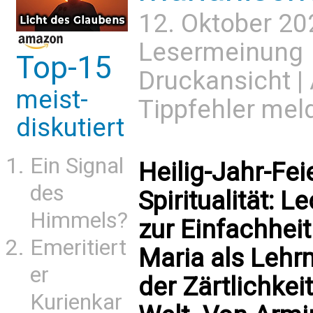
12. Oktober 20
Lesermeinung
Top-15
Druckansicht
|
meist-
Tippfehler mel
diskutiert
Ein Signal
Heilig-Jahr-Fe
des
Spiritualität: L
Himmels?
zur Einfachhei
Emeritiert
Maria als Lehr
er
der Zärtlichkei
Kurienkar