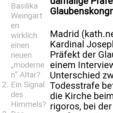
damalige Präfe
Basilika
Glaubenskongr
Weingart
en
Madrid (kath.ne
wirklich
Kardinal Josep
einen
Präfekt der Gl
neuen
einem Intervie
„moderne
Unterschied zw
n“ Altar?
Ein Signal
Todesstrafe be
des
die Kirche bei
Himmels?
rigoros, bei de