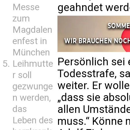
geahndet werd
Messe
zum
Magdalen
enfest in
München
Persönlich sei 
Leihmutte
Todesstrafe, sa
r soll
weiter. Er woll
gezwunge
„dass sie abso
n werden,
allen Umständ
das
Leben des
muss.“ Könne 