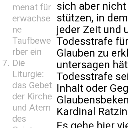
sich aber nicht
menat für
stützen, in dem
erwachse
jeder Zeit und 
ne
Todesstrafe fü
Taufbewe
rber ein
Glauben zu erk
Die
untersagen hätt
Liturgie:
Todesstrafe sei
das Gebet
Inhalt oder Ge
der Kirche
Glaubensbekenn
und Atem
Kardinal Ratzi
des
Es gehe hier vi