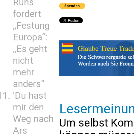
Ruhs
fordert
„Festung
Europa“:
„Es geht
nicht
mehr
anders“
'Du hast
Lesermeinu
mir den
Weg nach
Um selbst Kom
Ars