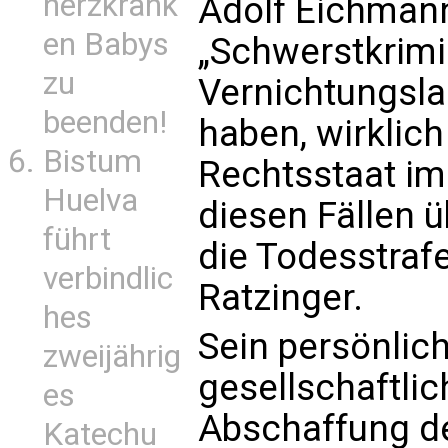
herzkrank
Adolf Eichman
en Babys
„Schwerstkrimin
zu
Vernichtungsla
beenden!
haben, wirklic
Bistum
Rechtsstaat im 
Huelva
diesen Fällen ü
führt
die Todesstrafe
verbindlic
Ratzinger.
hes
Sein persönlic
zweijährig
gesellschaftlic
es
Abschaffung de
Katechu