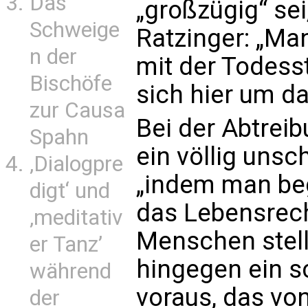
Das
„großzügig“ sei
Schweige
Ratzinger: „Ma
n der
mit der Todesst
Bischöfe
sich hier um d
zur Causa
Bei der Abtrei
Spahn
ein völlig unsc
‚Dialogpre
„indem man beg
digt‘ und
das Lebensrec
‚meditativ
Menschen stellt
er Tanz’
hingegen ein 
während
voraus, das vo
der