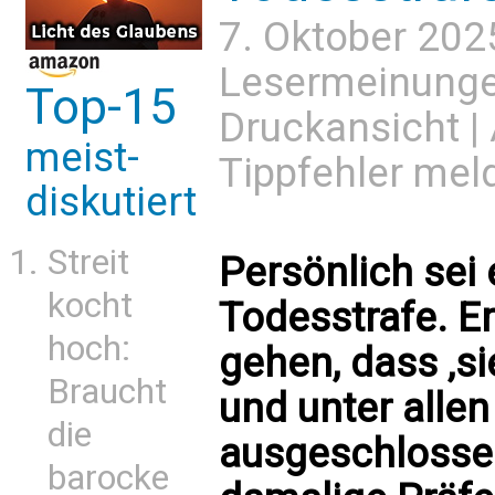
7. Oktober 202
Lesermeinung
Top-15
Druckansicht
|
meist-
Tippfehler mel
diskutiert
Streit
Persönlich sei 
kocht
Todesstrafe. Er
hoch:
gehen, dass ‚si
Braucht
und unter alle
die
ausgeschlossen
barocke