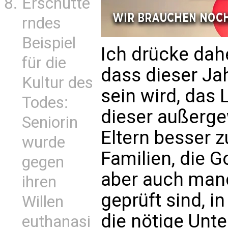
Erschütte
rndes
Beispiel
Ich drücke dah
für die
dass dieser Ja
Kultur des
sein wird, das
Todes:
dieser außerg
Seniorin
Eltern besser z
wurde
Familien, die G
gegen
aber auch man
ihren
geprüft sind, in
Willen
die nötige Unt
euthanasi