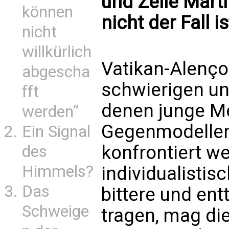
und Zélie Mart
können
nicht der Fall is
nicht
willkürlich
Vatikan-Alençon
abgescha
schwierigen un
fft
denen junge Me
werden“
Gegenmodellen
Ein Signal
konfrontiert wer
des
Himmels?
individualistis
Das
bittere und en
Schweige
tragen, mag die