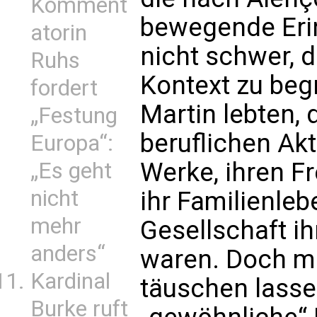
Komment
bewegende Erin
atorin
nicht schwer, d
Ruhs
Kontext zu begr
fordert
Martin lebten, d
„Festung
beruflichen Akti
Europa“:
Werke, ihren F
„Es geht
nicht
ihr Familienle
mehr
Gesellschaft i
anders“
waren. Doch ma
Kardinal
täuschen lasse
Burke ruft