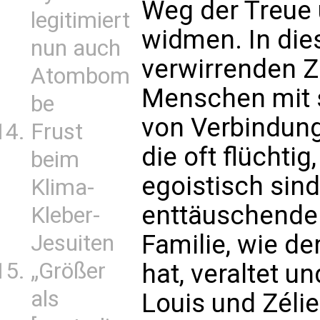
Weg der Treue 
legitimiert
widmen. In die
nun auch
verwirrenden Z
Atombom
Menschen mit 
be
von Verbindung
Frust
die oft flüchtig
beim
egoistisch sind
Klima-
enttäuschende 
Kleber-
Familie, wie d
Jesuiten
„Größer
hat, veraltet u
als
Louis und Zéli