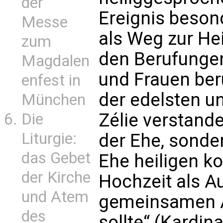
der
Ereignis besond
Messe
als Weg zur Hei
zum
den Berufunge
Magdalen
und Frauen beru
enfest in
der edelsten u
München
Zélie verstande
Die
Liturgie:
der Ehe, sonder
das Gebet
Ehe heiligen k
der Kirche
Hochzeit als A
und Atem
gemeinsamen A
des
sollte“ (Kardin