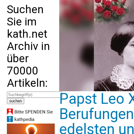
Suchen
Sie im
kath.net
Archiv in
über
70000
Artikeln:
Papst Leo X
Berufungen 
edelsten u