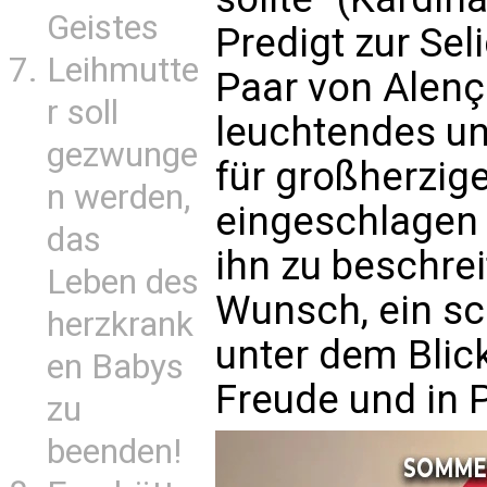
Geistes
Predigt zur Sel
Leihmutte
Paar von Alenç
r soll
leuchtendes un
gezwunge
für großherzig
n werden,
eingeschlagen 
das
ihn zu beschrei
Leben des
Wunsch, ein s
herzkrank
unter dem Blick
en Babys
Freude und in 
zu
beenden!