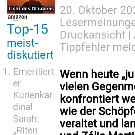
20. Oktober 20
Lesermeinung
Top-15
Druckansicht
|
meist-
Tippfehler mel
diskutiert
Emeritiert
Wenn heute „j
er
vielen Gegenm
Kurienkar
konfrontiert we
dinal
wie der Schöpf
Sarah:
veraltet und la
„Riten