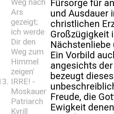
Weg nach
Fürsorge für an
Ars
und Ausdauer i
gezeigt;
christlichen Er
ich werde
Großzügigkeit 
Dir den
Nächstenliebe 
Weg zum
Ein Vorbild au
Himmel
angesichts der
zeigen'
bezeugt dieses
IRRE! -
unbeschreiblich
Moskauer
Freude, die Got
Patriarch
Ewigkeit denen
Kyrill