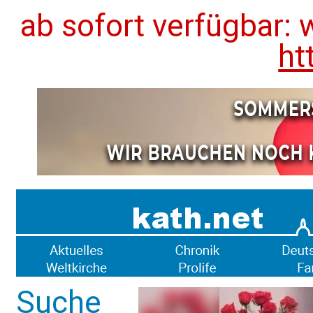
ab sofort verfügbar: 
ht
Suche