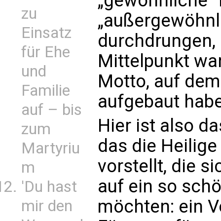
„gewöhnliche“ 
zu
„außergewöhnl
Einsatz
durchdrungen, 
für Ehe
Mittelpunkt war
und
Motto, auf dem
Familie
aufgebaut hab
auf – bis
Hier ist also d
zum
das die Heilig
Martyriu
vorstellt, die s
m
auf ein so sch
'Du hast
möchten: ein V
mir den