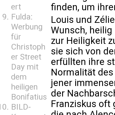
finden, um ihr
ert
Fulda:
Louis und Zélie
Werbung
Wunsch, heilig
für
zur Heiligkeit 
Christoph
sie sich von de
er Street
erfüllten ihre s
Day mit
Normalität des 
dem
jener immensen
heiligen
der Nachbarsch
Bonifatius
Franziskus oft 
BILD-
die nach Alenç