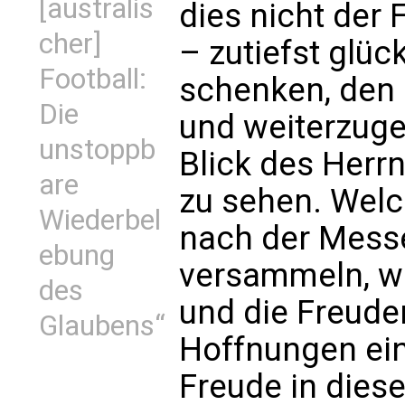
[australis
dies nicht der F
cher]
– zutiefst glüc
Football:
schenken, den 
Die
und weiterzuge
unstoppb
Blick des Herr
are
zu sehen. Welc
Wiederbel
nach der Mess
ebung
versammeln, wo
des
und die Freude
Glaubens“
Hoffnungen ein
Freude in die