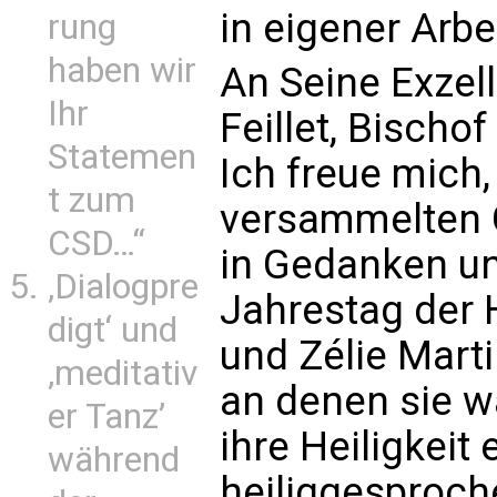
in eigener Arb
rung
haben wir
An Seine Exzel
Ihr
Feillet, Bischo
Statemen
Ich freue mich, 
t zum
versammelten G
CSD…“
in Gedanken u
‚Dialogpre
Jahrestag der 
digt‘ und
und Zélie Marti
‚meditativ
an denen sie w
er Tanz’
ihre Heiligkeit 
während
heiliggesproch