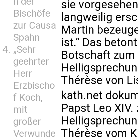
n der
sie vorgesehen 
Bischöfe
langweilig ersc
zur Causa
Martin bezeugen
Spahn
ist.“ Das beton
„Sehr
Botschaft zum 
geehrter
Heiligsprechung
Herr
Thérèse von Li
Erzbischo
kath.net dokum
f Koch,
Papst Leo XIV.
mit
Heiligsprechung
großer
Thérèse vom Ki
Verwunde